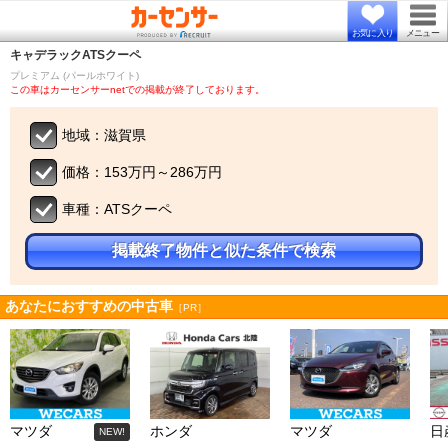
お気に入り
メニュー
キャデラック
ATSクーペ
プレミアム (パールホワイト)
この車はカーセンサーnetでの掲載が終了しております。
地域：滋賀県
価格：153万円～286万円
車種：ATSクーペ
掲載終了物件と似た条件で検索
あなたにおすすめの中古車
［PR］
マツダ
ホンダ
マツダ
日
NEW!