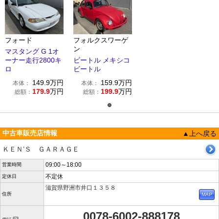
フォード
フォルクスワーゲ
ン
マスタング G 1オ
ーナー走行2800キ
ビートル メキシコ
ロ
ビートル
149.9
万円
159.9
万円
本体：
本体：
179.9
万円
199.9
万円
総額：
総額：
中古車販売店情報
▲上へ戻る
ＫＥＮ’Ｓ ＧＡＲＡＧＥ
09:00～18:00
営業時間
不定休
定休日
滋賀県野洲市井口１３５８
住所
0078-6002-888178