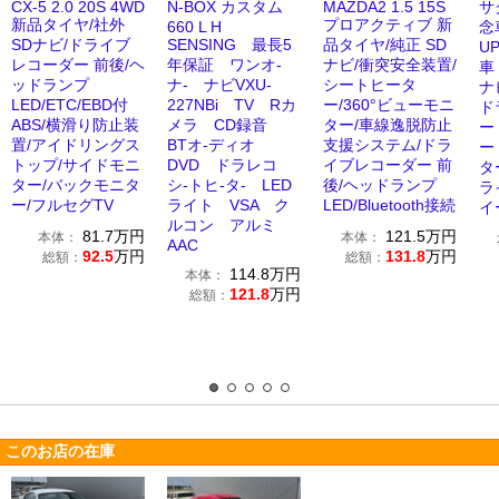
CX-5 2.0 20S 4WD
N-BOX カスタム
MAZDA2 1.5 15S
サ
新品タイヤ/社外
プロアクティブ 新
660 L H
念
SDナビ/ドライブ
SENSING 最長5
品タイヤ/純正 SD
U
レコーダー 前後/ヘ
年保証 ワンオ-
ナビ/衝突安全装置/
車 
ッドランプ
ナ- ナビVXU-
シートヒータ
ナ
LED/ETC/EBD付
227NBi TV Rカ
ー/360°ビューモニ
ド
ABS/横滑り防止装
メラ CD録音
ター/車線逸脱防止
ー
置/アイドリングス
BTオ-ディオ
支援システム/ドラ
ー
トップ/サイドモニ
DVD ドラレコ
イブレコーダー 前
タ
ター/バックモニタ
シ-トヒ-タ- LED
後/ヘッドランプ
ラ
ー/フルセグTV
ライト VSA ク
LED/Bluetooth接続
イ
ルコン アルミ
81.7
万円
121.5
万円
本体：
本体：
AAC
92.5
万円
131.8
万円
総額：
総額：
114.8
万円
本体：
121.8
万円
総額：
このお店の在庫