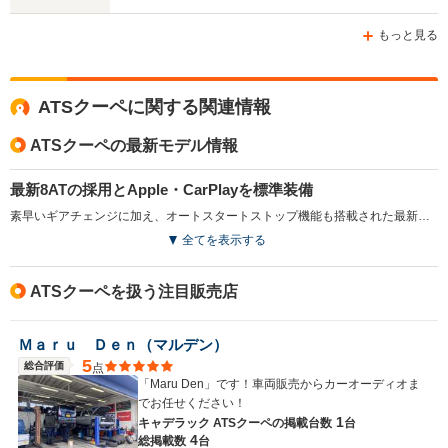
ホイールベース
ホイールベース
ホイー
-m
-m
もっと見る
ATSクーペに関する関連情報
WLTCモード
-
-
-
燃費
ATSクーペの最新モデル情報
最新8ATの採用とApple・CarPlayを標準装備
素早いギアチェンジに加え、オートスタートストップ機能も搭載された最新式の8速ATが搭載された。また、車内の画面でiPhoneの対応アプリを直接表示できる、Apple・CarPlayが標準装備された。Siriにより電話、音楽、メッセージなどのiPhone機能を操作することができる（2016.1）
排気量
3564～6156cc
1998～3564cc
3564～36
全てを表示する
駆動方式
FR
FR
FF、4WD
ATSクーペを扱う注目販売店
Ｍａｒｕ Ｄｅｎ（マルデン）
5
総合評価
点
「Maru Den」です！車両販売からカーオーディオま
でお任せください！
1
キャデラック ATSクーペの
掲載台数
台
4
総掲載数
台