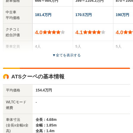
新車価格
666～984万円
399～1104.3万円
870～10
中古車
181.4万円
170.5万円
190万円
平均価格
クチコミ
4.0
4.1
4.0
総合評価
乗車定員
4人
5人
5人
▼
全てを表示する
ドア数
2ドア
4ドア
4ドア
全高
全高
全
ATSクーペの基本情報
1.42m
1.42m
1.
平均価格
154.4万円
全幅
全幅
全
WLTCモード
-
サイズ
1.9m
1.81m～1.9m
1.
燃費
全長
全長
(全長x全幅x全高)
4.8m
4.68m～4.7m
5.
車体寸法
全長：4.68m
(全長x全幅x全
全幅：1.85m
高)
全高：1.4m