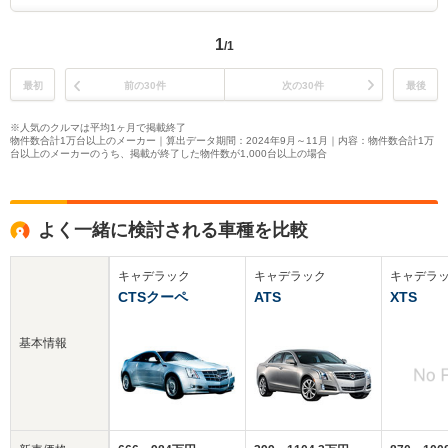
1
/1
最初
前の30件
次の30件
最後
※人気のクルマは平均1ヶ月で掲載終了
物件数合計1万台以上のメーカー｜算出データ期間：2024年9月～11月｜内容：物件数合計1万
台以上のメーカーのうち、掲載が終了した物件数が1,000台以上の場合
よく一緒に検討される車種を比較
キャデラック
キャデラック
キャデラ
CTSクーペ
ATS
XTS
基本情報