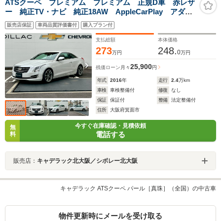
ATSクーペ プレミアム プレミアム 正規D車 赤レザ
ー 純正TV・ナビ 純正18AW AppleCarPlay アダプ
ティブクルーズ ヘッドアップディスプレイ シートヒ
販売店保証
車両品質評価書付
購入プラン付
ーター マグネティックライド BOSEサウンド
支払総額
本体価格
273
248.
0
万円
万円
25,900
残価ローン
月々
円
年式
2016
年
走行
2.4
万km
車検
車検整備付
修復
なし
保証
保証付
整備
法定整備付
住所
大阪府箕面市
今すぐ在庫確認・見積依頼
無
電話する
料
販売店：
キャデラック北大阪／シボレー北大阪
キャデラック ATSクーペ パール［真珠］（全国）の中古車
物件更新時にメールを受け取る