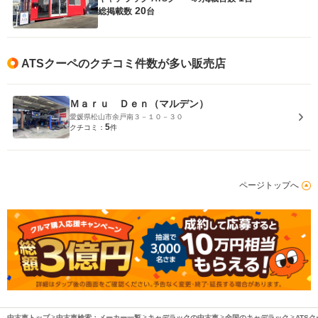
20
総掲載数
台
ATSクーペのクチコミ件数が多い販売店
Ｍａｒｕ Ｄｅｎ（マルデン）
愛媛県松山市余戸南３－１０－３０
5
クチコミ：
件
ページトップへ
中古車トップ
中古車検索：メーカー一覧
キャデラックの中古車
全国のキャデラック
ATS