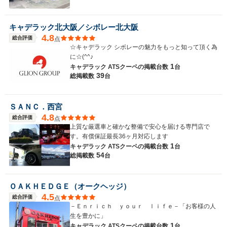
キャデラック北大阪／シボレー北大阪
4.8
総合評価
点
☆キャデラック シボレーの魅力をもっと知って頂く為
に☆(^^♪
1
キャデラック ATSクーペの
掲載台数
台
39
総掲載数
台
ＳＡＮＣ．西宮
4.8
総合評価
点
上質な厳選車と確かな整備で安心を届ける専門店で
す。有償保証最長36ヶ月対応します
1
キャデラック ATSクーペの
掲載台数
台
54
総掲載数
台
ＯＡＫＨＥＤＧＥ（オークヘッジ）
4.5
総合評価
点
－Ｅｎｒｉｃｈ ｙｏｕｒ ｌｉｆｅ－「お客様の人
生を豊かに」
1
キャデラック ATSクーペの
掲載台数
台