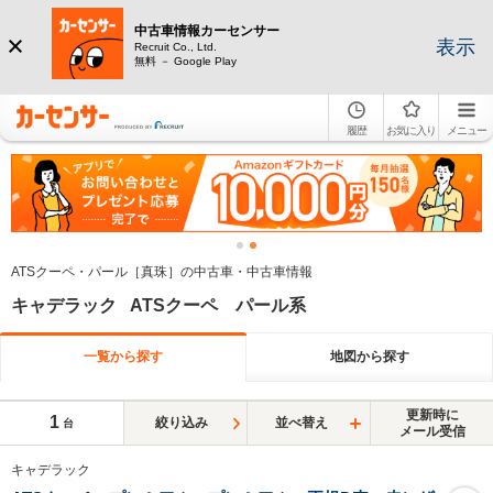
中古車情報カーセンサー
表示
Recruit Co., Ltd.
無料 － Google Play
履歴
お気に入り
メニュー
ATSクーペ・パール［真珠］の中古車・中古車情報
キャデラック ATSクーペ パール系
一覧から探す
地図から探す
更新時に
1
絞り込み
並べ替え
台
メール受信
キャデラック