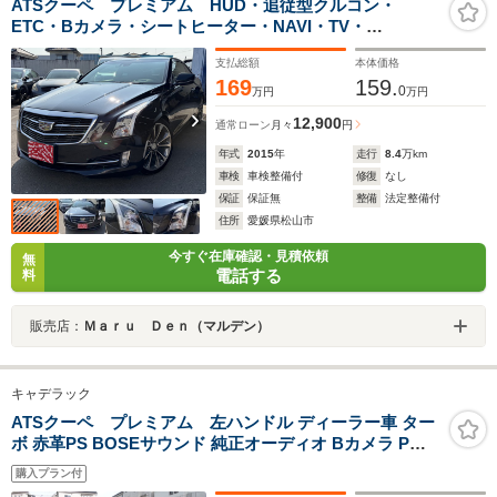
ATSクーペ プレミアム HUD・追従型クルコン・
ETC・Bカメラ・シートヒーター・NAVI・TV・
Bluetoothオーディオ・レザーシート・正規輸入車
支払総額
本体価格
169
159.
0
万円
万円
12,900
通常ローン
月々
円
年式
2015
年
走行
8.4
万km
車検
車検整備付
修復
なし
保証
保証無
整備
法定整備付
住所
愛媛県松山市
今すぐ在庫確認・見積依頼
無
電話する
料
販売店：
Ｍａｒｕ Ｄｅｎ（マルデン）
キャデラック
ATSクーペ プレミアム 左ハンドル ディーラー車 ター
ボ 赤革PS BOSEサウンド 純正オーディオ Bカメラ Pセ
ンサー パドルシフト カラーHUD レーダークルコン
購入プラン付
CORSA2本出しマフラー 純正18インチAW