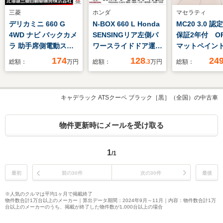
三菱
ホンダ
マセラティ
デリカミニ 660 G
N-BOX 660 L Honda
MC20 3.0 
4WD ナビ バックカメ
SENSINGリア左側パ
保証2年付 O
ラ 助手席側電動スラ
ワースライドドア運転
マットペイン
イドドア シートヒー
席＆助手席シートバッ
コアウダーチ
174
128
24
総額：
万円
総額：
.3
万円
総額：
ター ハーフレザーシ
クテーブル運転席＆助
ボンセラミッ
ート ワンオーナー レ
手席シートヒーター
キ インテリ
ーンキープアシスト
ンファイバー
キャデラック ATSクーペ ブラック［黒］（全国）の中古車
障害物センサー 横滑
ジ カーボン
り防止装置
ンカバー ソ
ベールサウン
物件更新時にメールを受け取る
1
/1
最初
前の30件
次の30件
最後
※人気のクルマは平均1ヶ月で掲載終了
物件数合計1万台以上のメーカー｜算出データ期間：2024年9月～11月｜内容：物件数合計1万
台以上のメーカーのうち、掲載が終了した物件数が1,000台以上の場合