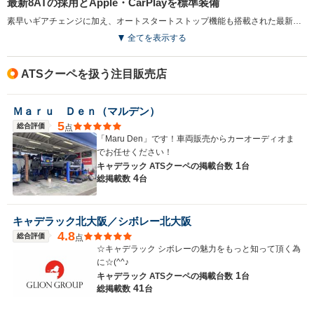
最新8ATの採用とApple・CarPlayを標準装備
素早いギアチェンジに加え、オートスタートストップ機能も搭載された最新式の8速ATが搭載された。また、車内の画面でiPhoneの対応アプリを直接表示できる、Apple・CarPlayが標準装備された。Siriにより電話、音楽、メッセージなどのiPhone機能を操作することができる（2016.1）
排気量
3564～6156cc
1998～3564cc
3564～36
全てを表示する
駆動方式
FR
FR
FF、4WD
ATSクーペを扱う注目販売店
Ｍａｒｕ Ｄｅｎ（マルデン）
5
総合評価
点
「Maru Den」です！車両販売からカーオーディオま
でお任せください！
1
キャデラック ATSクーペの
掲載台数
台
4
総掲載数
台
キャデラック北大阪／シボレー北大阪
4.8
総合評価
点
☆キャデラック シボレーの魅力をもっと知って頂く為
に☆(^^♪
1
キャデラック ATSクーペの
掲載台数
台
41
総掲載数
台