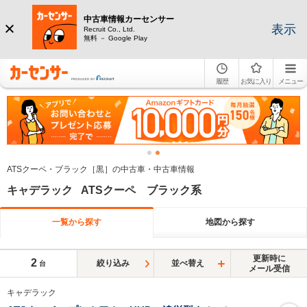
中古車情報カーセンサー
表示
Recruit Co., Ltd.
無料 － Google Play
履歴
お気に入り
メニュー
ATSクーペ・ブラック［黒］の中古車・中古車情報
キャデラック ATSクーペ ブラック系
一覧から探す
地図から探す
更新時に
2
絞り込み
並べ替え
台
メール受信
キャデラック