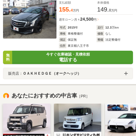
支払総額
本体価格
155.
149.
4
8
万円
万円
24,500
通常ローン
月々
円
年式
2015
年
走行
12.3
万km
車検
車検整備付
修復
なし
保証
保証無
整備
法定整備付
住所
東京都八王子市
今すぐ在庫確認・見積依頼
無
電話する
料
販売店：
ＯＡＫＨＥＤＧＥ（オークヘッジ）
あなたにおすすめの中古車
［PR］