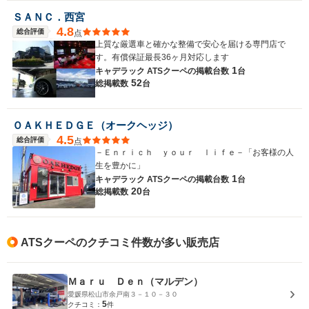
ＳＡＮＣ．西宮
4.8
総合評価
点
上質な厳選車と確かな整備で安心を届ける専門店で
す。有償保証最長36ヶ月対応します
1
キャデラック ATSクーペの
掲載台数
台
52
総掲載数
台
ＯＡＫＨＥＤＧＥ（オークヘッジ）
4.5
総合評価
点
－Ｅｎｒｉｃｈ ｙｏｕｒ ｌｉｆｅ－「お客様の人
生を豊かに」
1
キャデラック ATSクーペの
掲載台数
台
20
総掲載数
台
ATSクーペのクチコミ件数が多い販売店
Ｍａｒｕ Ｄｅｎ（マルデン）
愛媛県松山市余戸南３－１０－３０
5
クチコミ：
件