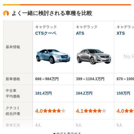
よく一緒に検討される車種を比較
キャデラック
キャデラック
キャデラ
CTSクーペ
ATS
XTS
基本情報
新車価格
666～984万円
399～1104.3万円
870～10
中古車
181.4万円
164.2万円
159万円
平均価格
クチコミ
4.0
4.1
4.0
総合評価
乗車定員
4人
5人
5人