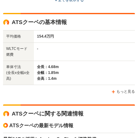
▼
全てを表示する
ドア数
2ドア
4ドア
4ドア
全高
全高
全
ATSクーペの基本情報
1.42m
1.42m
1.
平均価格
154.4万円
全幅
全幅
全
WLTCモード
-
サイズ
1.9m
1.81m～1.9m
1.
燃費
全長
全長
(全長x全幅x全高)
4.8m
4.68m～4.7m
5.
車体寸法
全長：4.68m
(全長x全幅x全
全幅：1.85m
高)
全高：1.4m
ホイールベース
ホイールベース
ホイー
-m
-m
もっと見る
ATSクーペに関する関連情報
WLTCモード
-
-
-
燃費
ATSクーペの最新モデル情報