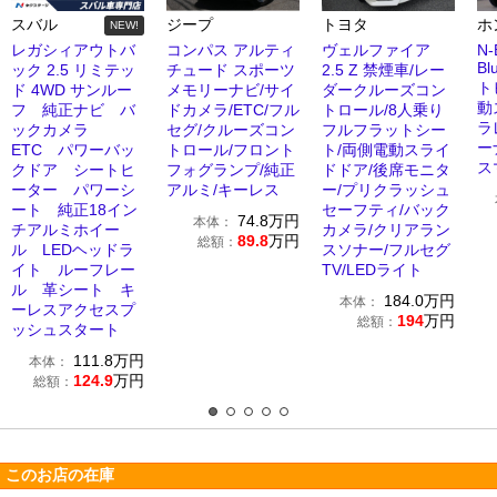
スバル
ジープ
トヨタ
ホ
NEW!
レガシィアウトバ
コンパス アルティ
ヴェルファイア
N-
Bl
ック 2.5 リミテッ
チュード スポーツ
2.5 Z 禁煙車/レー
ト
ド 4WD サンルー
メモリーナビ/サイ
ダークルーズコン
動
フ 純正ナビ バ
ドカメラ/ETC/フル
トロール/8人乗り
ラ
ックカメラ
セグ/クルーズコン
フルフラットシー
ー
ETC パワーバッ
トロール/フロント
ト/両側電動スライ
ス
クドア シートヒ
フォグランプ/純正
ドドア/後席モニタ
ーター パワーシ
アルミ/キーレス
ー/プリクラッシュ
ート 純正18イン
セーフティ/バック
74.8
万円
本体：
チアルミホイー
カメラ/クリアラン
89.8
万円
総額：
ル LEDヘッドラ
スソナー/フルセグ
イト ルーフレー
TV/LEDライト
ル 革シート キ
184.0
万円
本体：
ーレスアクセスプ
194
万円
総額：
ッシュスタート
111.8
万円
本体：
124.9
万円
総額：
このお店の在庫