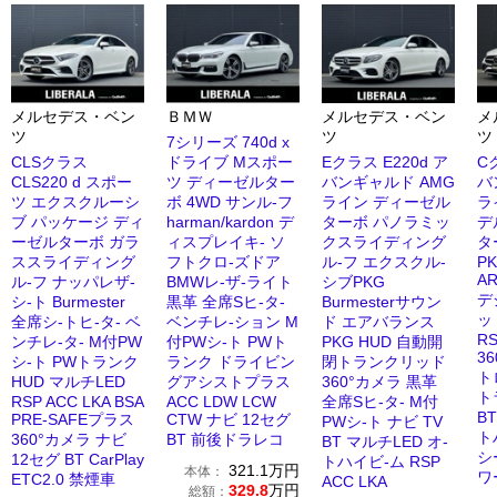
メルセデス・ベン
ＢＭＷ
メルセデス・ベン
メ
ツ
ツ
ツ
7シリーズ 740d x
CLSクラス
ドライブ Mスポー
Eクラス E220d ア
C
CLS220 d スポー
ツ ディーゼルター
バンギャルド AMG
バ
ツ エクスクルーシ
ボ 4WD サンル-フ
ライン ディーゼル
ラ
ブ パッケージ ディ
harman/kardon デ
ターボ パノラミッ
デ
ーゼルターボ ガラ
ィスプレイキ- ソ
クスライディング
タ
ススライディング
フトクロ-ズドア
ル-フ エクスクル-
PK
A
ル-フ ナッパレザ-
BMWレ-ザ-ライト
シブPKG
デ
シ-ト Burmester
黒革 全席Sヒ-タ-
Burmesterサウン
ッ
全席シ-トヒ-タ- ベ
ベンチレ-ション M
ド エアバランス
RS
ンチレ-タ- M付PW
付PWシ-ト PWト
PKG HUD 自動開
3
シ-ト PWトランク
ランク ドライビン
閉トランクリッド
ト
HUD マルチLED
グアシストプラス
360°カメラ 黒革
ト
RSP ACC LKA BSA
ACC LDW LCW
全席Sヒ-タ- M付
BT
PRE-SAFEプラス
CTW ナビ 12セグ
PWシ-ト ナビ TV
ト
360°カメラ ナビ
BT 前後ドラレコ
BT マルチLED オ-
シ
12セグ BT CarPlay
トハイビ-ム RSP
321.1
万円
本体：
ワ
ETC2.0 禁煙車
ACC LKA
329.8
万円
総額：