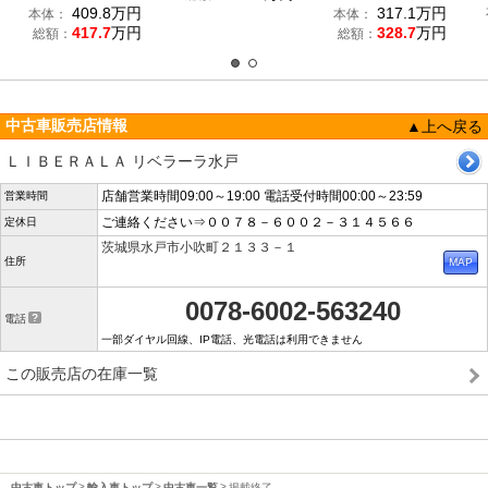
409.8
万円
317.1
万円
本体：
本体：
417.7
万円
328.7
万円
総額：
総額：
中古車販売店情報
▲上へ戻る
ＬＩＢＥＲＡＬＡ リベラーラ水戸
店舗営業時間09:00～19:00 電話受付時間00:00～23:59
営業時間
ご連絡ください⇒００７８－６００２－３１４５６６
定休日
茨城県水戸市小吹町２１３３－１
住所
0078-6002-563240
電話
一部ダイヤル回線、IP電話、光電話は利用できません
この販売店の在庫一覧
中古車トップ
輸入車トップ
中古車一覧
掲載終了