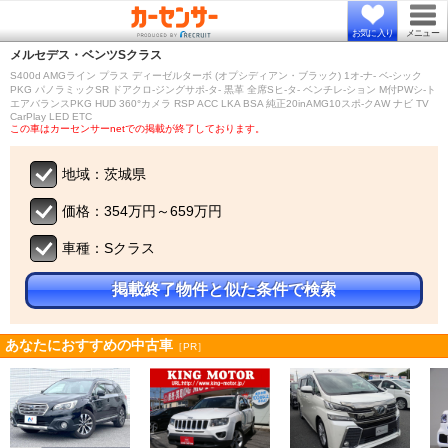
お気に入り
メニュー
メルセデス・ベンツ
Sクラス
S400d AMGライン プラス ディーゼルターボ (オプシディアン・ブラック) 1オ-ナ- ベ-シック
PKG パノラミックSR ドアクロ-ジングサポ-タ- 黒革 全席Sヒ-タ- ベンチレ-ション M付PWシ-ト
エアバランスPKG HUD 360°カメラ RSP ACC LKA BSA 純正20inAMG10スポ-クAW ナビ TV
CarPlay LED ETC
この車はカーセンサーnetでの掲載が終了しております。
地域：茨城県
価格：354万円～659万円
車種：Sクラス
掲載終了物件と似た条件で検索
あなたにおすすめの中古車
［PR］