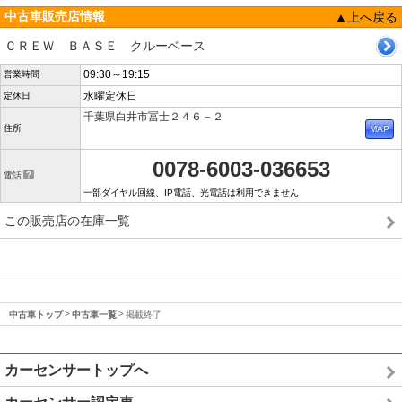
中古車販売店情報
▲上へ戻る
ＣＲＥＷ ＢＡＳＥ クルーベース
09:30～19:15
営業時間
水曜定休日
定休日
千葉県白井市冨士２４６－２
住所
0078-6003-036653
電話
一部ダイヤル回線、IP電話、光電話は利用できません
この販売店の在庫一覧
中古車トップ
中古車一覧
掲載終了
カーセンサートップへ