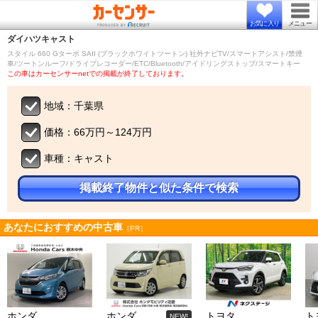
お気に入り
メニュー
ダイハツ
キャスト
スタイル 660 Gターボ SAII (ブラックホワイトツートン) 社外ナビTV/スマートアシスト/禁煙
車/ツートンルーフ/ドライブレコーダー/ETC/Bluetooth/アイドリングストップ/スマートキー
この車はカーセンサーnetでの掲載が終了しております。
地域：千葉県
価格：66万円～124万円
車種：キャスト
掲載終了物件と似た条件で検索
あなたにおすすめの中古車
［PR］
ホンダ
ホンダ
トヨタ
ト
NEW!