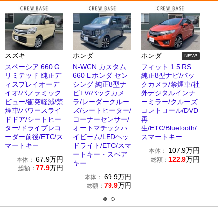
スズキ
ホンダ
ホンダ
NEW!
スペーシア 660 G
N-WGN カスタム
フィット 1.5 RS
リミテッド 純正デ
660 L ホンダ セン
純正8型ナビ/バッ
ィスプレイオーデ
シング 純正8型ナ
クカメラ/禁煙車/社
イオ/パノラミック
ビTV/バックカメ
外デジタルインナ
ビュー/衝突軽減/禁
ラ/レーダークルー
ーミラー/クルーズ
煙車/パワースライ
ズ/シートヒーター/
コントロール/DVD
ドドア/シートヒー
コーナーセンサー/
再
ター/ドライブレコ
オートマチックハ
生/ETC/Bluetooth/
ーダー前後/ETC/ス
イビーム/LEDヘッ
スマートキー
マートキー
ドライト/ETC/スマ
107.9
万円
本体：
ートキー・スペア
67.9
万円
122.9
万円
本体：
総額：
キー
77.9
万円
総額：
69.9
万円
本体：
79.9
万円
総額：