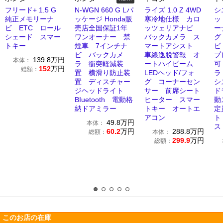
フリード+ 1.5 G
N-WGN 660 G Lパ
ライズ 1.0 Z 4WD
シ
純正メモリーナ
ッケージ Honda販
寒冷地仕様 カロ
ッ
ビ ETC ロール
売店全国保証1年
ッツェリアナビ
ー
シェード スマー
ワンオーナー 禁
バックカメラ ス
グ
トキー
煙車 7インチナ
マートアシスト
ビ
ビ バックカメ
車線逸脱警報 オ
プ
139.8
万円
本体：
ラ 衝突軽減装
ートハイビーム
可
152
万円
総額：
置 横滑り防止装
LEDヘッド/フォ
ラ
置 ディスチャー
グ コーナーセン
シ
ジヘッドライト
サー 前席シート
ド
BIuetooth 電動格
ヒーター スマー
動
納ドアミラー
トキー オートエ
定
アコン
ト
49.8
万円
本体：
ス
60.2
万円
288.8
万円
総額：
本体：
299.9
万円
総額：
このお店の在庫