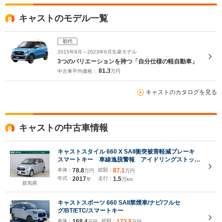
キャストのモデル一覧
初代
2015年9月～2023年6月生産モデル
3つのバリエーションを持つ「自分仕様の軽自動車」
81.3
中古車平均価格：
万円
キャストのカタログを見る
キャストの中古車情報
キャストスタイル 660 X SAII衝突被害軽減ブレーキ
スマートキー 車線逸脱警報 アイドリングストッ
プ 先行車発進告知機能 電動格納ミラー 横滑り防
本体：
78.8
総額：
87.1
万円
万円
止装置
年式：
2017
走行：
1.5
年
万km
群馬県
キャストスポーツ 660 SAII禁煙車/ナビ/フルセ
グ/BT/ETC/スマートキー
本体：
168.4
総額：
173.5
万円
万円