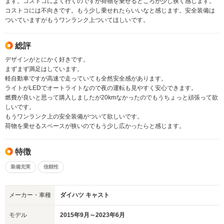
ます。コストコによく行くのですが荷物を乗せるところが少し狭く感じます。
コストコには不向きです。もう少し乗せれたらいいなと感じます。安全装備は
ついていますがもうワンランク上ついてほしいです。
総評
デザインがとにかく好きです。
まずまず満足はしています。
軽自動車ですが高速で走っていても全然安全感があります。
ライトがLEDでオートライトなので夜の運転も見やすく安心できます。
燃費が良いと思って購入しましたが20kmなかったのでもうちょっと頑張って欲
しいです。
もうワンランク上の安全装備がついて欲しいです。
荷物を乗せるスペースが狭いのでもう少し広かったらと感じます。
特徴
装備充実
信頼性
メーカー・車種
ダイハツ キャスト
モデル
2015年9月～2023年6月