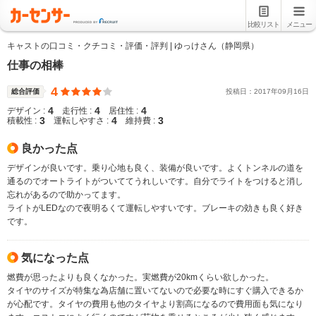
比較リスト
メニュー
キャストの口コミ・クチコミ・評価・評判 | ゆっけさん（静岡県）
仕事の相棒
4
総合評価
投稿日：
2017
年
09
月
16
日
4
4
4
デザイン :
走行性 :
居住性 :
3
4
3
積載性 :
運転しやすさ :
維持費 :
良かった点
デザインが良いです。乗り心地も良く、装備が良いです。よくトンネルの道を
通るのでオートライトがついててうれしいです。自分でライトをつけると消し
忘れがあるので助かってます。
ライトがLEDなので夜明るくて運転しやすいです。ブレーキの効きも良く好き
です。
気になった点
燃費が思ったよりも良くなかった。実燃費が20kmくらい欲しかった。
タイヤのサイズが特集な為店舗に置いてないので必要な時にすぐ購入できるか
が心配です。タイヤの費用も他のタイヤより割高になるので費用面も気になり