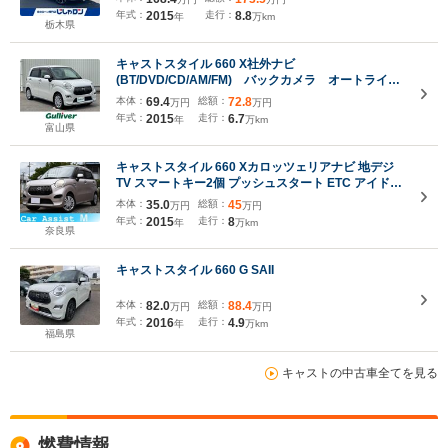
年式：
2015
走行：
8.8
年
万km
栃木県
キャストスタイル 660 X社外ナビ
(BT/DVD/CD/AM/FM) バックカメラ オートライ
ト スマートキー プッシュスタート ドアバイザ
本体：
69.4
総額：
72.8
万円
万円
ー アイドリングストップ 取扱説明書/保証書
年式：
2015
走行：
6.7
年
万km
富山県
キャストスタイル 660 Xカロッツェリアナビ 地デジ
TV スマートキー2個 プッシュスタート ETC アイドリ
ングストップ オートエアコン
本体：
35.0
総額：
45
万円
万円
年式：
2015
走行：
8
年
万km
奈良県
キャストスタイル 660 G SAII
本体：
82.0
総額：
88.4
万円
万円
年式：
2016
走行：
4.9
年
万km
福島県
キャストの中古車全てを見る
燃費情報