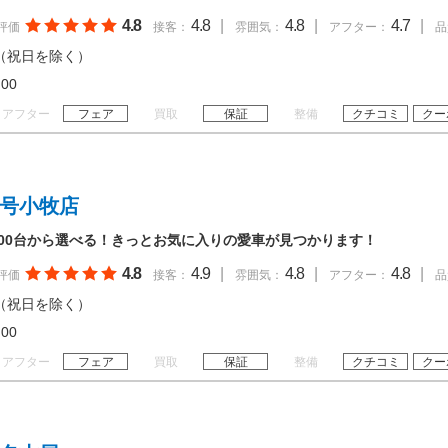
4.8
4.8
|
4.8
|
4.7
|
評価
接客：
雰囲気：
アフター：
品
（祝日を除く）
20:00
アフター
フェア
買取
保証
整備
クチコミ
クー
１号小牧店
000台から選べる！きっとお気に入りの愛車が見つかります！
4.8
4.9
|
4.8
|
4.8
|
評価
接客：
雰囲気：
アフター：
品
（祝日を除く）
20:00
アフター
フェア
買取
保証
整備
クチコミ
クー