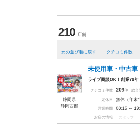
210
店舗
元の並び順に戻す
クチコミ件数
未使用車・中古車
ライブ商談OK！創業79
209
クチコミ件数
件
総合
静岡県
無休（年末
定休日
静岡西部
08:15 ～
営業時間
お店の情報
スタッフ