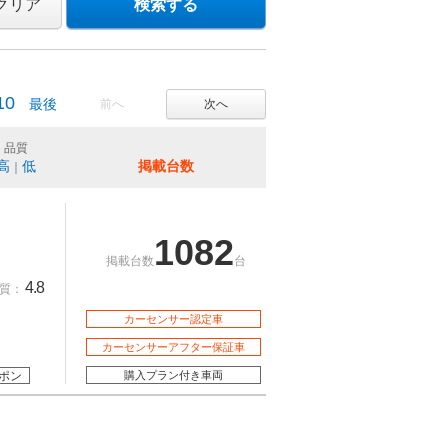
クリア
検索する
10
最後
前へ
次へ
品質
高
低
掲載台数
｜
1082
掲載台数
台
4.8
質：
カーセンサー認定車
カーセンサーアフター保証車
ポン
購入プラン付き車両