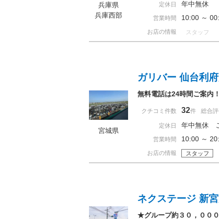
年中無休
兵庫県
定休日
兵庫西部
10:00 ～ 
営業時間
お店の情報
スタッフ
ガリバー 仙台利
無料電話は24時間ご案内
32
クチコミ件数
件
総合評
年中無休 
定休日
宮城県
10:00 ～
営業時間
お店の情報
スタッフ
ネクステージ 新
★グループ約３０，００