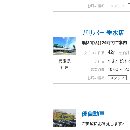
お店の情報
スタッフ
ガリバー 垂水店
無料電話は24時間ご案内
42
クチコミ件数
件
総合評
兵庫県
年末年始も
定休日
神戸
10:00 ～
営業時間
お店の情報
スタッフ
優自動車
ご要望にお答えします♪