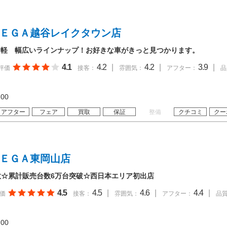
ＭＥＧＡ越谷レイクタウン店
・軽 幅広いラインナップ！お好きな車がきっと見つかります。
4.1
4.2
|
4.2
|
3.9
|
評価
接客：
雰囲気：
アフター：
品
19:00
アフター
フェア
買取
保証
整備
クチコミ
クー
ＭＥＧＡ東岡山店
数☆累計販売台数6万台突破☆西日本エリア初出店
4.5
4.5
|
4.6
|
4.4
|
価
接客：
雰囲気：
アフター：
品
19:00