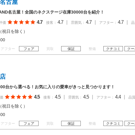
 名古屋
AND名古屋！全国のネクステージ在庫30000台を紹介！
4.7
4.7
|
4.7
|
4.7
|
評価
接客：
雰囲気：
アフター：
品
（祝日を除く）
20:00
アフター
フェア
買取
保証
整備
クチコミ
クー
山店
,000台から選べる！お気に入りの愛車がきっと見つかります！
4.5
4.5
|
4.5
|
4.4
|
価
接客：
雰囲気：
アフター：
品
（祝日を除く）
20:00
アフター
フェア
買取
保証
整備
クチコミ
クー