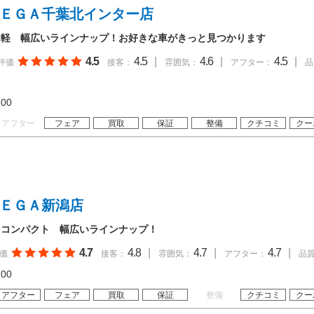
ＭＥＧＡ千葉北インター店
・軽 幅広いラインナップ！お好きな車がきっと見つかります
4.5
4.5
|
4.6
|
4.5
|
評価
接客：
雰囲気：
アフター：
品
19:00
アフター
フェア
買取
保証
整備
クチコミ
クー
ＭＥＧＡ新潟店
・コンパクト 幅広いラインナップ！
4.7
4.8
|
4.7
|
4.7
|
価
接客：
雰囲気：
アフター：
品
19:00
アフター
フェア
買取
保証
整備
クチコミ
クー