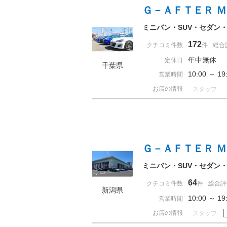
Ｇ－ＡＦＴＥＲ 
ミニバン・SUV・セダン
172
クチコミ件数
件
総合
年中無休
定休日
千葉県
10:00 ～ 
営業時間
お店の情報
スタッフ
Ｇ－ＡＦＴＥＲ 
ミニバン・SUV・セダン
64
クチコミ件数
件
総合評
新潟県
10:00 ～ 
営業時間
お店の情報
スタッフ