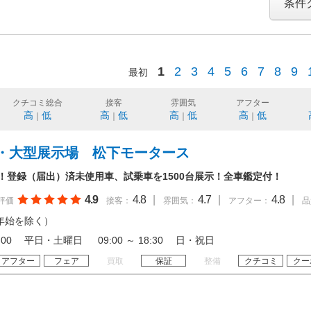
条件
1
2
3
4
5
6
7
8
9
最初
クチコミ総合
接客
雰囲気
アフター
高
低
高
低
高
低
高
低
｜
｜
｜
｜
・大型展示場 松下モータース
年！登録（届出）済未使用車、試乗車を1500台展示！全車鑑定付！
4.9
4.8
|
4.7
|
4.8
|
評価
接客：
雰囲気：
アフター：
品
年始を除く）
 19:00 平日・土曜日 09:00 ～ 18:30 日・祝日
アフター
フェア
買取
保証
整備
クチコミ
クー