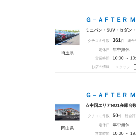
Ｇ－ＡＦＴＥＲ 
ミニバン・SUV・セダン
361
クチコミ件数
件
総合
年中無休
定休日
埼玉県
10:00 ～ 
営業時間
お店の情報
スタッフ
Ｇ－ＡＦＴＥＲ 
☆中国エリアNO1在庫台
50
クチコミ件数
件
総合評
年中無休
定休日
岡山県
10:00 ～ 
営業時間