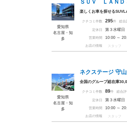
ＳＵＶ ＬＡＮＤ
楽しくお車を探せるSUVL
295
クチコミ件数
件
総合
愛知県
第３水曜日
定休日
名古屋・知
10:00 ～ 
営業時間
多
お店の情報
スタッフ
ネクステージ 守
全国のグループ総在庫30
89
クチコミ件数
件
総合評
愛知県
第３水曜日
定休日
名古屋・知
10:00 ～ 
営業時間
多
お店の情報
スタッフ