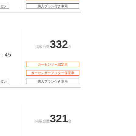
ポン
購入プラン付き車両
332
掲載台数
台
4.5
質：
カーセンサー認定車
カーセンサーアフター保証車
ポン
購入プラン付き車両
321
掲載台数
台