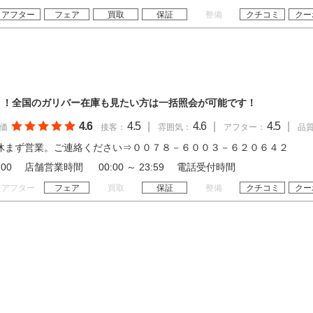
アフター
フェア
買取
保証
整備
クチコミ
クー
！！全国のガリバー在庫も見たい方は一括照会が可能です！
4.6
4.5
|
4.6
|
4.5
|
価
接客：
雰囲気：
アフター：
品
休まず営業。ご連絡ください⇒００７８－６００３－６２０６４２
 20:00 店舗営業時間 00:00 ～ 23:59 電話受付時間
アフター
フェア
買取
保証
整備
クチコミ
クー