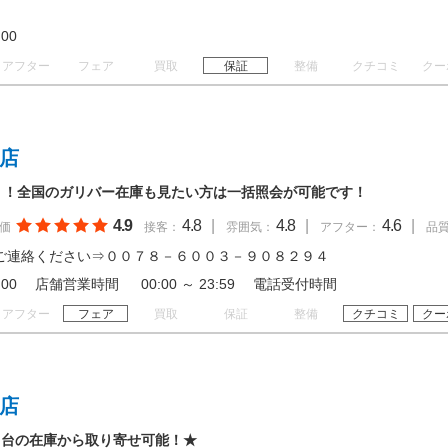
00:00
アフター
フェア
買取
保証
整備
クチコミ
クー
府店
！！全国のガリバー在庫も見たい方は一括照会が可能です！
4.9
4.8
|
4.8
|
4.6
|
価
接客：
雰囲気：
アフター：
品
ご連絡ください⇒００７８－６００３－９０８２９４
 20:00 店舗営業時間 00:00 ～ 23:59 電話受付時間
アフター
フェア
買取
保証
整備
クチコミ
クー
宮店
０台の在庫から取り寄せ可能！★