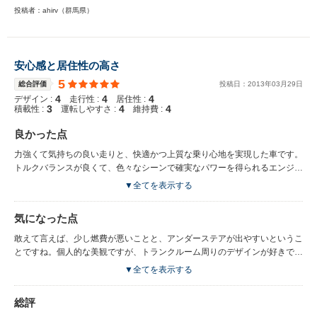
投稿者：ahirv（群馬県）
安心感と居住性の高さ
5
総合評価
投稿日：
2013
年
03
月
29
日
4
4
4
デザイン :
走行性 :
居住性 :
3
4
4
積載性 :
運転しやすさ :
維持費 :
良かった点
力強くて気持ちの良い走りと、快適かつ上質な乗り心地を実現した車です。
トルクバランスが良くて、色々なシーンで確実なパワーを得られるエンジン
です。また、トランスミッションも扱い易い印象でした。
▼全てを表示する
気になった点
敢えて言えば、少し燃費が悪いことと、アンダーステアが出やすいというこ
とですね。個人的な美観ですが、トランクルーム周りのデザインが好きでは
ないです。
▼全てを表示する
総評