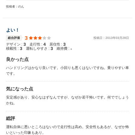
投稿者：のん
よい！
3
総合評価
投稿日：
2013
年
03
月
28
日
3
4
3
デザイン :
走行性 :
居住性 :
3
3
-
積載性 :
運転しやすさ :
維持費 :
良かった点
ハンドリングはかなり良いです。小回りも悪くはないですね。乗りやすい車
です。
気になった点
安定感があり、安心なはずなんですが、なぜか若干怖いです。何ででしょう
かね。
総評
運転自体に悪いところはないので走行性は高め。安全性もあるが、なぜか怖
いといった印象もあり。