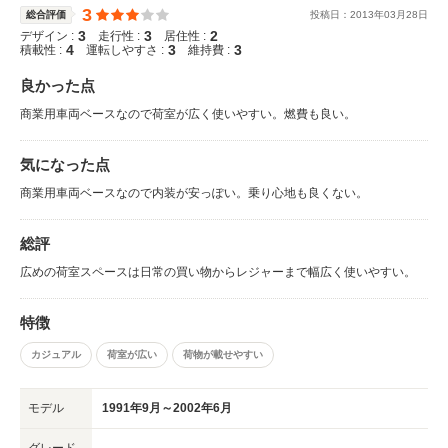
3
総合評価
投稿日：
2013
年
03
月
28
日
3
3
2
デザイン :
走行性 :
居住性 :
4
3
3
積載性 :
運転しやすさ :
維持費 :
良かった点
商業用車両ベースなので荷室が広く使いやすい。燃費も良い。
気になった点
商業用車両ベースなので内装が安っぽい。乗り心地も良くない。
総評
広めの荷室スペースは日常の買い物からレジャーまで幅広く使いやすい。
特徴
カジュアル
荷室が広い
荷物が載せやすい
モデル
1991年9月～2002年6月
グレード
-