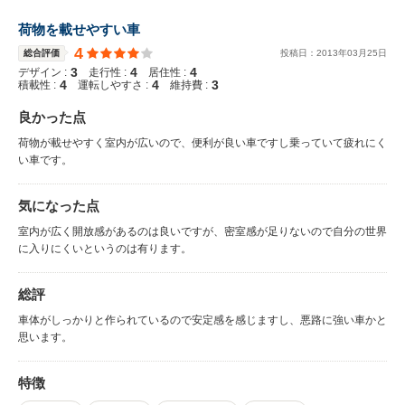
荷物を載せやすい車
4
総合評価
投稿日：
2013
年
03
月
25
日
3
4
4
デザイン :
走行性 :
居住性 :
4
4
3
積載性 :
運転しやすさ :
維持費 :
良かった点
荷物が載せやすく室内が広いので、便利が良い車ですし乗っていて疲れにく
い車です。
気になった点
室内が広く開放感があるのは良いですが、密室感が足りないので自分の世界
に入りにくいというのは有ります。
総評
車体がしっかりと作られているので安定感を感じますし、悪路に強い車かと
思います。
特徴