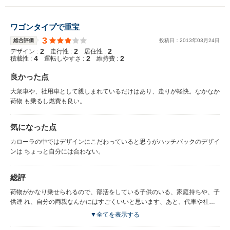
ワゴンタイプで重宝
3
総合評価
投稿日：
2013
年
03
月
24
日
2
2
2
デザイン :
走行性 :
居住性 :
4
2
2
積載性 :
運転しやすさ :
維持費 :
良かった点
大衆車や、社用車として親しまれているだけはあり、走りが軽快。なかなか
荷物 も乗るし燃費も良い。
気になった点
カローラの中ではデザインにこだわっていると思うがハッチバックのデザイ
ンは ちょっと自分には合わない。
総評
荷物がかなり乗せられるので、部活をしている子供のいる、家庭持ちや、子
供連 れ、自分の両親なんかにはすごくいいと思います、あと、代車や社用
車 に。
▼全てを表示する