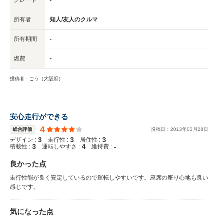
所有者
知人/友人のクルマ
所有期間
-
燃費
-
投稿者：ごう（大阪府）
安心走行ができる
4
総合評価
投稿日：
2013
年
03
月
28
日
3
3
3
デザイン :
走行性 :
居住性 :
3
4
-
積載性 :
運転しやすさ :
維持費 :
良かった点
走行性能が良く安定しているので運転しやすいです。座席の座り心地も良い
感じです。
気になった点