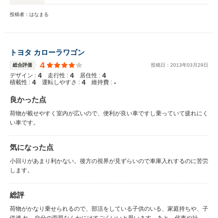
投稿者：はなまる
トヨタ カローラワゴン
4
総合評価
投稿日：
2013
年
03
月
29
日
4
4
4
デザイン :
走行性 :
居住性 :
4
4
-
積載性 :
運転しやすさ :
維持費 :
良かった点
荷物が載せやすく室内が広いので、便利が良い車ですし乗っていて疲れにく
い車です。
気になった点
小回りがあまり利かない。後方の視界が見ずらいので車庫入れするのに苦労
します。
総評
荷物がかなり乗せられるので、部活をしている子供のいる、家庭持ちや、子
供連 れ、自分の両親なんかにはすごくいいと思います、あと、代車や社用