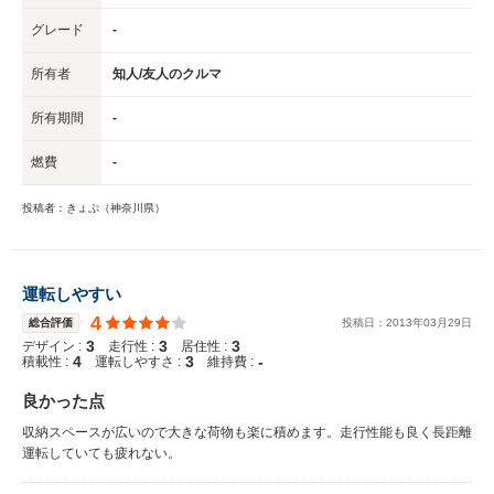
グレード
-
所有者
知人/友人のクルマ
所有期間
-
燃費
-
投稿者：きょぷ（神奈川県）
運転しやすい
4
総合評価
投稿日：
2013
年
03
月
29
日
3
3
3
デザイン :
走行性 :
居住性 :
4
3
-
積載性 :
運転しやすさ :
維持費 :
良かった点
収納スペースが広いので大きな荷物も楽に積めます。走行性能も良く長距離
運転していても疲れない。