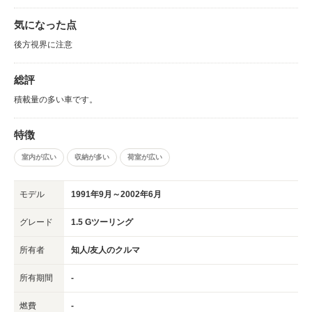
気になった点
後方視界に注意
総評
積載量の多い車です。
特徴
室内が広い
収納が多い
荷室が広い
モデル
1991年9月～2002年6月
グレード
1.5 Gツーリング
所有者
知人/友人のクルマ
所有期間
-
燃費
-