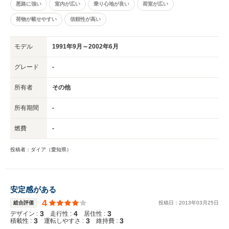
悪路に強い
室内が広い
乗り心地が良い
荷室が広い
荷物が載せやすい
信頼性が高い
モデル
1991年9月～2002年6月
グレード
-
所有者
その他
所有期間
-
燃費
-
投稿者：ダイア（愛知県）
安定感がある
4
総合評価
投稿日：
2013
年
03
月
25
日
3
4
3
デザイン :
走行性 :
居住性 :
3
3
3
積載性 :
運転しやすさ :
維持費 :