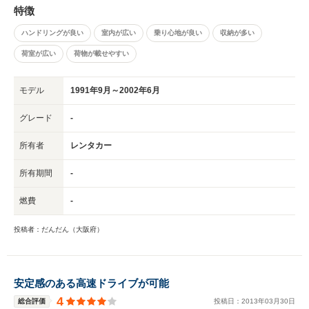
特徴
ハンドリングが良い
室内が広い
乗り心地が良い
収納が多い
荷室が広い
荷物が載せやすい
モデル
1991年9月～2002年6月
グレード
-
所有者
レンタカー
所有期間
-
燃費
-
投稿者：だんだん（大阪府）
安定感のある高速ドライブが可能
4
総合評価
投稿日：
2013
年
03
月
30
日