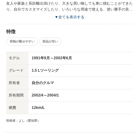
感じる部分があります。
友人や家族と長距離出掛けたり、大きな買い物しても車に積むことができた
り、自分でカスタマイズしたり、いろいろな用途で使える、使い勝手の良い
車です。
▼全てを表示する
特徴
荷物が載せやすい
部品が安い
モデル
1991年9月～2002年6月
グレード
1.5 Lツーリング
所有者
自分のクルマ
所有期間
2002/4～2004/1
燃費
12km/L
投稿者：よし（愛知県）