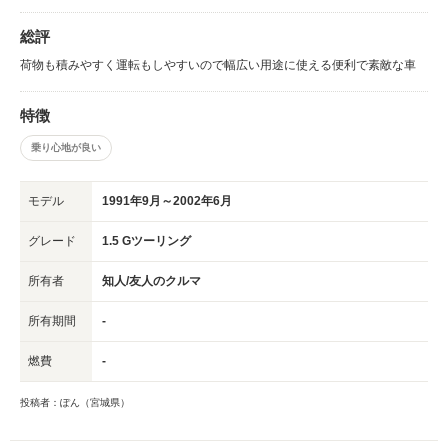
総評
荷物も積みやすく運転もしやすいので幅広い用途に使える便利で素敵な車
特徴
乗り心地が良い
モデル
1991年9月～2002年6月
グレード
1.5 Gツーリング
所有者
知人/友人のクルマ
所有期間
-
燃費
-
投稿者：ぽん（宮城県）