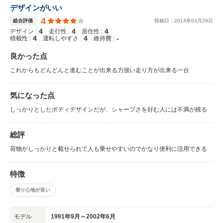
デザインがいい
4
総合評価
投稿日：
2013
年
03
月
29
日
4
4
4
デザイン :
走行性 :
居住性 :
4
4
-
積載性 :
運転しやすさ :
維持費 :
良かった点
これからもどんどんと進むことが出来る力強い走り方が出来る一台
気になった点
しっかりとしたボディデザインだが、シャープさを好む人には不満が残る
総評
荷物がしっかりと載せられて人も乗せやすいのでかなり便利に活用できる
特徴
乗り心地が良い
モデル
1991年9月～2002年6月