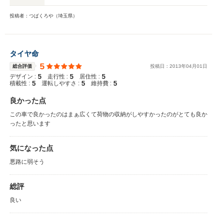
投稿者：つばくろや（埼玉県）
タイヤ命
5
総合評価
投稿日：
2013
年
04
月
01
日
5
5
5
デザイン :
走行性 :
居住性 :
5
5
5
積載性 :
運転しやすさ :
維持費 :
良かった点
この車で良かったのはまぁ広くて荷物の収納がしやすかったのがとても良か
ったと思います
気になった点
悪路に弱そう
総評
良い