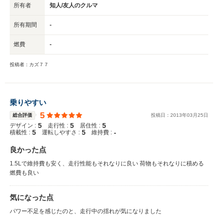
所有者
知人/友人のクルマ
所有期間
-
燃費
-
投稿者：カズ７７
乗りやすい
5
総合評価
投稿日：
2013
年
03
月
25
日
5
5
5
デザイン :
走行性 :
居住性 :
5
5
-
積載性 :
運転しやすさ :
維持費 :
良かった点
1.5Lで維持費も安く、走行性能もそれなりに良い 荷物もそれなりに積める
燃費も良い
気になった点
パワー不足を感じたのと、走行中の揺れが気になりました