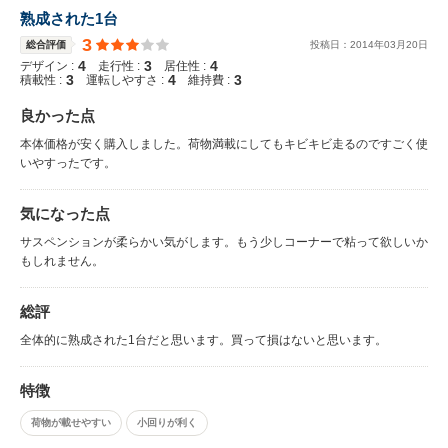
熟成された1台
3
総合評価
投稿日：
2014
年
03
月
20
日
4
3
4
デザイン :
走行性 :
居住性 :
3
4
3
積載性 :
運転しやすさ :
維持費 :
良かった点
本体価格が安く購入しました。荷物満載にしてもキビキビ走るのですごく使
いやすったです。
気になった点
サスペンションが柔らかい気がします。もう少しコーナーで粘って欲しいか
もしれません。
総評
全体的に熟成された1台だと思います。買って損はないと思います。
特徴
荷物が載せやすい
小回りが利く