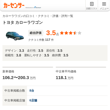
比較リスト
メニュー
カローラワゴンの口コミ・クチコミ・評価・評判一覧
トヨタ カローラワゴン
3.5
総合評価
点
117
クチコミ件数
件
3.3
3.5
3.5
デザイン :
走行性 :
居住性 :
3.8
3.5
3.5
積載性 :
運転しやすさ :
維持費 :
新車価格
中古車平均価格
106.2〜200.3
118.1
万円
万円
中古車掲載台数
8台
中古車掲載店舗
6店舗