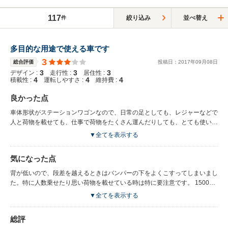
117
絞り込み
並べ替え
件
多目的な用途で使える車です
3
総合評価
投稿日：
2017
年
09
月
08
日
3
3
3
デザイン :
走行性 :
居住性 :
4
4
4
積載性 :
運転しやすさ :
維持費 :
良かった点
車体形状がステーションワゴンなので、日常の足としても、レジャーなどで
人と荷物を載せても、仕事で荷物をたくさん運んだりしても、とても使い勝
手がいい車だと思います。 車体の背が低く、荷物が載せやすいです。後部
▼全てを表示する
座席を倒せば荷室が広がり、たくさん荷物を載せることができます。 イン
パネは作りが比較的簡単なので、自分でオーディオを変えたり、車をいろい
気になった点
ろいじりたい人にとってはやりやすいと思います。 燃費も思ったよりは良
いのかなと思います。
背が低いので、段差を越えるときはバンパーの下をよくこすってしまいまし
た。特に人数乗せたり思い荷物を載せている時は特に要注意です。 1500cc
なので、街乗りは余裕ですが、フル乗車で高速道路の走行は、若干力不足に
▼全てを表示する
感じました。 高速走行時はハンドルが軽くなるので、少し怖く感じること
もあります。 足回りが柔らかいせいか、カーブはふわふわふらつきがある
総評
ので、減速は必須です。 商用のバンの乗用車バージョンなので、チープに