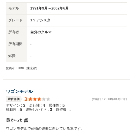
モデル
1991年9月～2002年6月
グレード
1.5 アシスタ
所有者
自分のクルマ
所有期間
-
燃費
-
投稿者：HDR（東京都）
ワゴンモデル
3
総合評価
投稿日：
2013
年
04
月
01
日
3
4
5
デザイン :
走行性 :
居住性 :
5
3
-
積載性 :
運転しやすさ :
維持費 :
良かった点
ワゴンモデルで荷物の運搬に向いている車です。