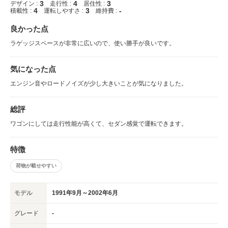
3
4
3
デザイン :
走行性 :
居住性 :
4
3
-
積載性 :
運転しやすさ :
維持費 :
良かった点
ラゲッジスペースが非常に広いので、使い勝手が良いです。
気になった点
エンジン音やロードノイズが少し大きいことが気になりました。
総評
ワゴンにしては走行性能が高くて、セダン感覚で運転できます。
特徴
荷物が載せやすい
モデル
1991年9月～2002年6月
グレード
-