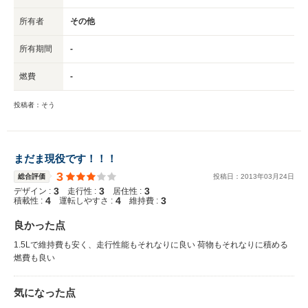
所有者
その他
所有期間
-
燃費
-
投稿者：そう
まだま現役です！！！
3
総合評価
投稿日：
2013
年
03
月
24
日
3
3
3
デザイン :
走行性 :
居住性 :
4
4
3
積載性 :
運転しやすさ :
維持費 :
良かった点
1.5Lで維持費も安く、走行性能もそれなりに良い 荷物もそれなりに積める
燃費も良い
気になった点