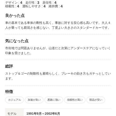
4
3
4
デザイン :
走行性 :
居住性 :
4
4
4
積載性 :
運転しやすさ :
維持費 :
良かった点
車の基本である車体の剛性も高く、事故に対する安心感も高いです。大人４
人が乗っても窮屈さを感じない、丁度よい大きさのスタンダードカーです。
気になった点
市街地では問題ありませんが、山道だと次第にアンダーステアになっていく
印象を受けました。
総評
ストップ＆ゴーの制動性も素晴らしく、ブレーキの効き方もガチっとしてい
ます。
特徴
カジュアル
加速が良い
悪路に強い
信頼性が高い
部品が安い
モデル
1991年9月～2002年6月