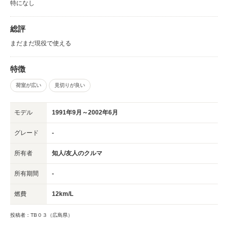
特になし
総評
まだまだ現役で使える
特徴
荷室が広い
見切りが良い
モデル
1991年9月～2002年6月
グレード
-
所有者
知人/友人のクルマ
所有期間
-
燃費
12km/L
投稿者：TB０３（広島県）