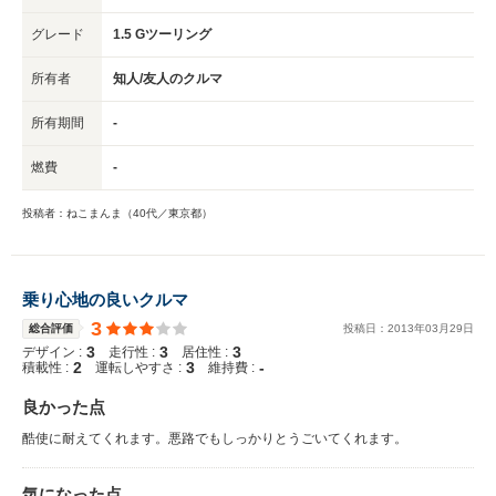
グレード
1.5 Gツーリング
所有者
知人/友人のクルマ
所有期間
-
燃費
-
投稿者：ねこまんま（40代／東京都）
乗り心地の良いクルマ
3
総合評価
投稿日：
2013
年
03
月
29
日
3
3
3
デザイン :
走行性 :
居住性 :
2
3
-
積載性 :
運転しやすさ :
維持費 :
良かった点
酷使に耐えてくれます。悪路でもしっかりとうごいてくれます。
気になった点