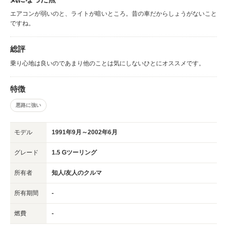
エアコンが弱いのと、ライトが暗いところ。昔の車だからしょうがないこと
ですね。
総評
乗り心地は良いのであまり他のことは気にしないひとにオススメです。
特徴
悪路に強い
モデル
1991年9月～2002年6月
グレード
1.5 Gツーリング
所有者
知人/友人のクルマ
所有期間
-
燃費
-