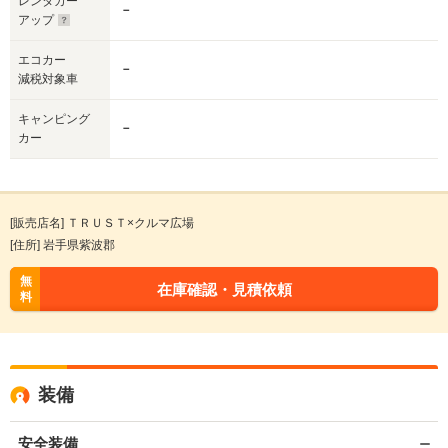
レンタカー
－
アップ
エコカー
－
減税対象車
キャンピング
－
カー
[販売店名] ＴＲＵＳＴ×クルマ広場
[住所] 岩手県紫波郡
無
在庫確認・見積依頼
料
装備
安全装備