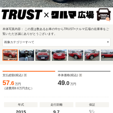
本体写真内容：
この度は数あるお車の中からTRUST×クルマ広場の在庫車をご
覧いただき誠にありがとうございます。
支払総額(税込)
本体価格(税込)
57
49
.6
.0
万円
万円
（諸費用
8.6
万円含む）
年式
走行距離
保証
なし
2015
9.7