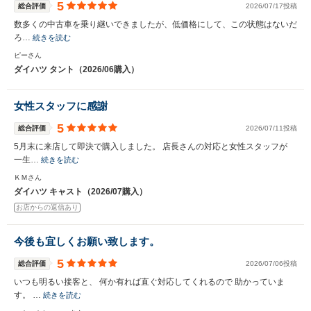
5
総合評価
2026/07/17投稿
数多くの中古車を乗り継いできましたが、低価格にして、この状態はないだ
ろ…
続きを読む
ピーさん
ダイハツ タント（2026/06購入）
女性スタッフに感謝
5
総合評価
2026/07/11投稿
5月末に来店して即決で購入しました。 店長さんの対応と女性スタッフが
一生…
続きを読む
ＫＭさん
ダイハツ キャスト（2026/07購入）
お店からの返信あり
今後も宜しくお願い致します。
5
総合評価
2026/07/06投稿
いつも明るい接客と、 何か有れば直ぐ対応してくれるので 助かっていま
す。 …
続きを読む