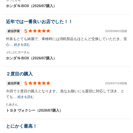
ホンダ N-BOX（2026/07購入）
近年では一番良いお店でした！！
5
総合評価
2026/08/01投稿
外装もとても綺麗で、車検時には消耗部品もほとんど交換していただき、安
心…
続きを読む
ぷにぷにカーさん
ホンダ N-BOX（2026/07購入）
２度目の購入
5
総合評価
2026/07/24投稿
入力途中の情報を保存しますか？
今回で２度目の購入となります。 急なお願いにも親切に対応して頂き、と
※次回問い合わせをする際に自動入力されます
ても…
続きを読む
※保存された情報は
90
日で破棄されます
たあさん
トヨタ ヴォクシー（2026/07購入）
いいえ
はい
とにかく最高！