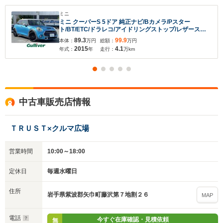
ミニ
ミニ クーパーS 5ドア 純正ナビ/Bカメラ/Pスター
ト/BT/ETC/ドラレコ/アイドリングストップ/レザーステ
アリング/
89.3
99.9
本体：
万円
総額：
万円
2015
4.1
年式：
年
走行：
万km
中古車販売店情報
ＴＲＵＳＴ×クルマ広場
営業時間
10:00～18:00
定休日
毎週水曜日
住所
岩手県紫波郡矢巾町藤沢第７地割２６
MAP
電話
今すぐ在庫確認・見積依頼
無