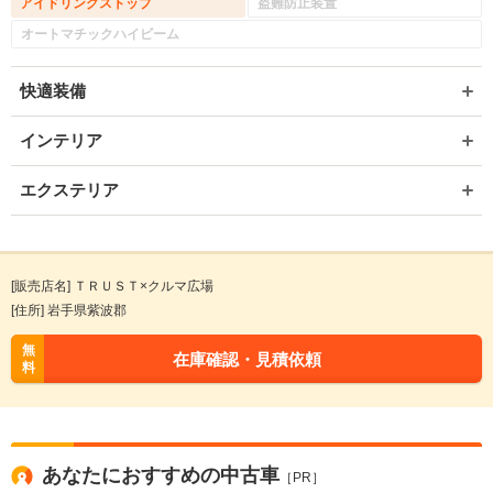
アイドリングストップ
盗難防止装置
オートマチックハイビーム
快適装備
インテリア
エクステリア
[販売店名] ＴＲＵＳＴ×クルマ広場
[住所] 岩手県紫波郡
無
在庫確認・見積依頼
料
あなたにおすすめの中古車
［PR］