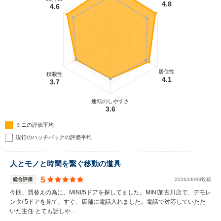
4.8
4.6
居住性
積載性
4.1
3.7
運転のしやすさ
3.6
ミニの評価平均
現行のハッチバックの評価平均
人とモノと時間を繋ぐ移動の道具
5
総合評価
2026/08/03投稿
今回、買替えの為に、MINI/5ドアを探してました。MINI加古川店で、デモレ
ンタ/ 5ドアを見て、すぐ、店舗に電話入れました。電話で対応していただ
いた主任 とても話しや…