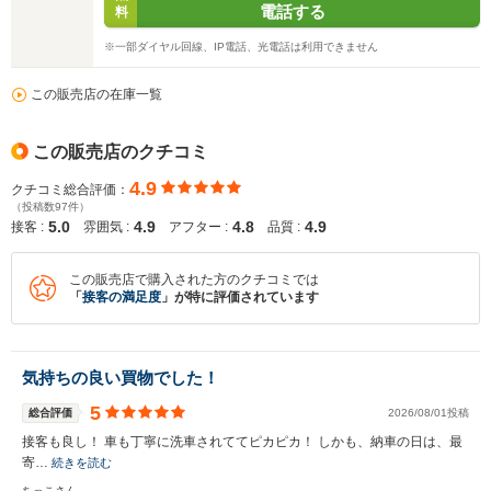
電話する
料
※一部ダイヤル回線、IP電話、光電話は利用できません
この販売店の在庫一覧
この販売店のクチコミ
4.9
クチコミ総合評価：
（投稿数97件）
5.0
4.9
4.8
4.9
接客 :
雰囲気 :
アフター :
品質 :
この販売店で購入された方のクチコミでは
「
接客の満足度
」が特に評価されています
気持ちの良い買物でした！
5
総合評価
2026/08/01投稿
接客も良し！ 車も丁寧に洗車されててピカピカ！ しかも、納車の日は、最
寄…
続きを読む
ちっこさん