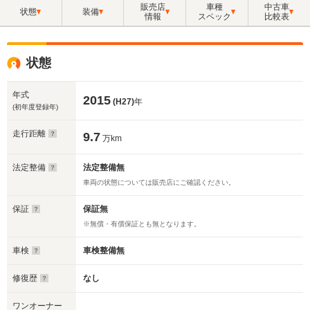
販売店
車種
中古車
状態
装備
情報
スペック
比較表
状態
年式
2015
(H27)
年
(初年度登録年)
走行距離
9.7
万km
法定整備
法定整備無
車両の状態については販売店にご確認ください。
保証
保証無
※無償・有償保証とも無となります。
車検
車検整備無
修復歴
なし
ワンオーナー