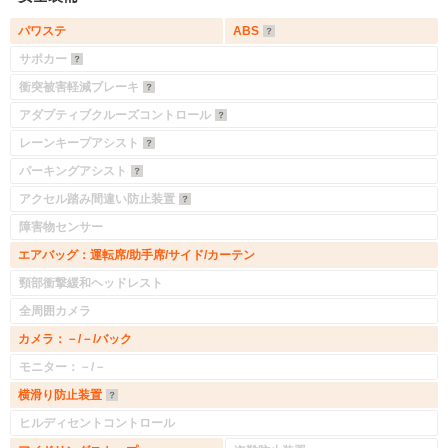
パワステ
ABS
サポカー
衝突被害軽減ブレーキ
アダプティブクルーズコントロール
レーンキープアシスト
パーキングアシスト
アクセル踏み間違い防止装置
障害物センサー
エアバッグ：運転席/助手席/サイド/カーテン
頸部衝撃緩和ヘッドレスト
全周囲カメラ
カメラ：－/－/バック
モニター：－/－
横滑り防止装置
ヒルディセントコントロール