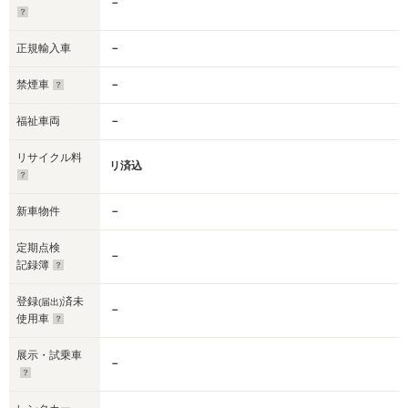
－
正規輸入車
－
禁煙車
－
福祉車両
－
リサイクル料
リ済込
新車物件
－
定期点検
－
記録簿
登録
済未
(届出)
－
使用車
展示・試乗車
－