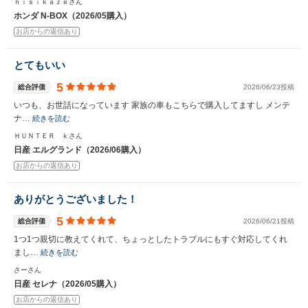
ｎｉｓｉｋａｚｅさん
ホンダ N-BOX（2026/05購入）
お店からの返信あり
とてもいい
5
総合評価
2026/06/23投稿
いつも、お世話になっています 家族の車もこちらで購入してますし メンテ
ナ…
続きを読む
ＨＵＮＴＥＲ ｋさん
日産 エルグランド（2026/06購入）
お店からの返信あり
ありがとうございました！
5
総合評価
2026/06/21投稿
1つ1つ親切に教えてくれて、ちょっとしたトラブルにもすぐ対応してくれ
まし…
続きを読む
さーさん
日産 セレナ（2026/05購入）
お店からの返信あり