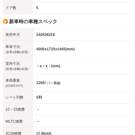
ドア数
5
新車時の車種スペック
発売年月
14(H26)/10
車体寸法
4000x1725x1445(mm)
(全長x全幅x全高)
室内寸法
－x－x－(mm)
(全長x全幅x全高)
車両重量
1260/－/－(kg)
(AT/MT/CVT)
シート列数
2列
10・15燃費
－
WLTC燃費
－
JC08燃費
17.9km/L