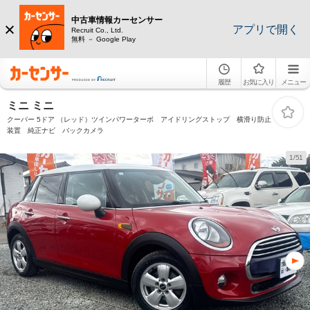
中古車情報カーセンサー
アプリで開く
Recruit Co., Ltd.
無料 － Google Play
履歴
お気に入り
メニュー
ミニ ミニ
クーパー 5ドア （レッド）ツインパワーターボ アイドリングストップ 横滑り防止
装置 純正ナビ バックカメラ
1/51