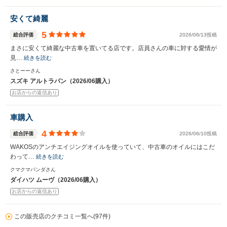
安くて綺麗
5
総合評価
2026/06/13投稿
まさに安くて綺麗な中古車を置いてる店です。店員さんの車に対する愛情が
見…
続きを読む
さとーーさん
スズキ アルトラパン（2026/06購入）
お店からの返信あり
車購入
4
総合評価
2026/06/10投稿
WAKOSのアンチエイジングオイルを使っていて、中古車のオイルにはこだ
わって…
続きを読む
クマクマパンダさん
ダイハツ ムーヴ（2026/06購入）
お店からの返信あり
この販売店のクチコミ一覧へ(97件)