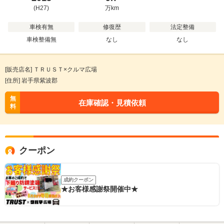
(H27)
万
km
車検有無
修復歴
法定整備
車検整備無
なし
なし
[販売店名] ＴＲＵＳＴ×クルマ広場
[住所] 岩手県紫波郡
無
在庫確認・見積依頼
料
クーポン
成約クーポン
★お客様感謝祭開催中★