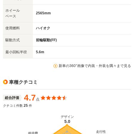
ホイール
2565mm
ベース
使用燃料
ハイオク
駆動方式
前輪駆動(FF)
最小回転半径
5.6m
新車の360°画像で内装・外装を隅々まで見る
車種クチコミ
4.7
総合評価
点
25
クチコミ件数
件
デザイン
5.0
走行性
維持費