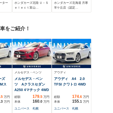
アシ
ラ マルチビュ- BT
ーター
ホンダカーズ北陸 Ｕ－Ｓ
ホンダカーズ北海道 月寒
軽減
オ-ディオ ドラレ
ｅｌｅｃｔ富山…
羊ケ丘店（認定…
トラ
コ ETC LEDライ
ッドラ
ト VSA シ-トヒ-
キ
タ- 電動シ-ト クル
古車をご紹介！
グス
コン AAC
メルセデス・ベンツ
アウディ
リーズ
メルセデス・ベン
アウディ A4 2.0
 Mス
ツ Aクラスセダン
TFSI クワトロ 4WD
A250 4マチック 4WD
179
174
.5
.5
.6
万円
総額
万円
総額
万円
160
155
.3
.0
.1
万円
本体
万円
本体
万円
ユニバース 札幌
ユニバース 札幌