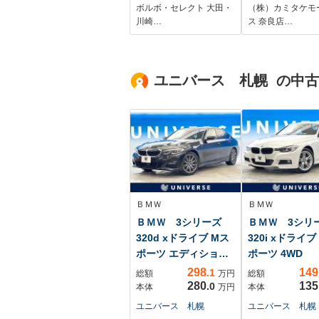
360°ビュー
ロール レーン
ボルボ・セレクト 大田・
（株）カミタケモ
Bluetooth フルセグ
スト 衝突被害
川崎…
ス 奈良店…
TV LEDライト ブ
システム オー
ラインドスポットイ
イト LEDヘ
ンフォメーション
ンプ スマート
ユニバース 札幌 の中
車線逸脱警報
ー アイドリン
トップ
ＢＭＷ
ＢＭＷ
ＢＭＷ 3シリーズ
ＢＭＷ 3シ
320d xドライブ Mス
320i xドライブ
ポーツ エディション
ポーツ 4WD
...
298
149
.1
総額
万円
総額
280
135
.0
本体
万円
本体
ユニバース 札幌
ユニバース 札幌