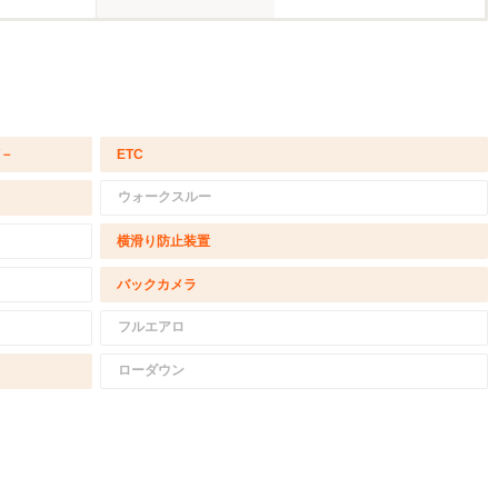
/－
ETC
ウォークスルー
横滑り防止装置
バックカメラ
フルエアロ
ローダウン