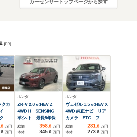
カーセンサートップページから探す
車
[PR]
ホンダ
ホンダ
バックカ
ZR-V 2.0 e:HEV Z
ヴェゼル 1.5 e:HEV X
イ
4WD H SENSING
4WD 純正ナビ リア
クリ
革シ-ト 最長5年保
カメラ ETC フル
 オ
証 ワンオ-ナ- 純正
セグTV
358
281
.8
.8
.8
万円
総額
万円
総額
万円
ント
ナビ TV Rカメ
345
273
.8
.0
.8
万円
本体
万円
本体
万円