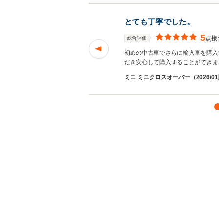
とても丁寧でした。
5
接
総合評価
点
できました！
続きを
初めの中古車でさらに輸入車を購入
だき安心して購入することができま
ミニ ミニクロスオーバー（2026/0