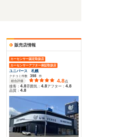
販売店情報
カーセンサー認定取扱店
カーセンサーアフター保証取扱店
ユニバース 札幌
398
クチコミ件数
件
4.8
総合評価
点
4.8
4.8
4.8
接客：
雰囲気：
アフター：
4.8
品質：