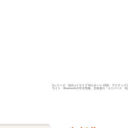
3シリーズ 320i xドライブ Mスポーツ 4WD ア
ライト Bluetoothの中古情報。北海道の「ユニバース