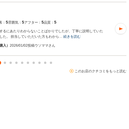
5
5
5
5
客：
雰囲気：
アフター：
品質：
するにあたりわからないことばかりでしたが、丁寧に説明していた
した。 担当していただいた方もわから…
続きを読む
1購入）
2026/01/02投稿
ウソママさん
このお店のクチコミをもっと読む