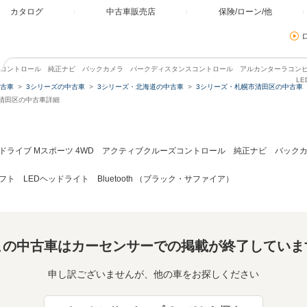
カタログ
中古車販売店
保険/ローン/他
ィブクルーズコントロール 純正ナビ バックカメラ パークディスタンスコントロール アルカンターラ
LE
古車
3シリーズの中古車
3シリーズ・北海道の中古車
3シリーズ・札幌市清田区の中古車
幌市清田区の中古車詳細
i xドライブ Mスポーツ 4WD アクティブクルーズコントロール 純正ナビ バ
 LEDヘッドライト Bluetooth （ブラック・サファイア）
この中古車はカーセンサーでの掲載が終了していま
申し訳ございませんが、他の車をお探しください