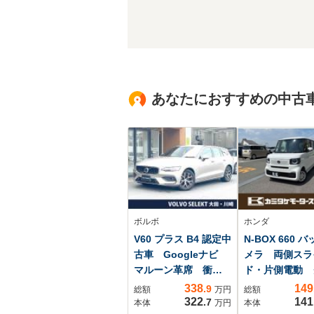
あなたにおすすめの中古
ボルボ
ホンダ
V60 プラス B4 認定中
N-BOX 660 
古車 Googleナビ
メラ 両側スラ
マルーン革席 衝突
ド・片側電動 
被害軽減ブレーキ
アランスソナー
338
149
.9
総額
万円
総額
シートヒーター
ートクルーズコ
322
141
.7
本体
万円
本体