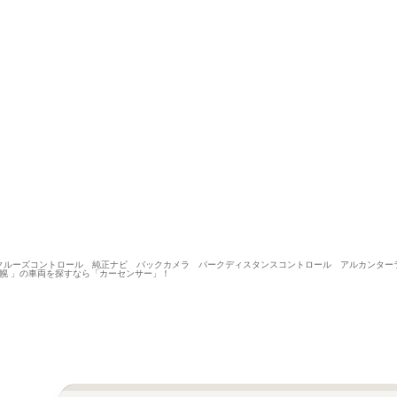
クティブクルーズコントロール 純正ナビ バックカメラ パークディスタンスコントロール アルカンタ
 札幌 」の車両を探すなら「カーセンサー」！