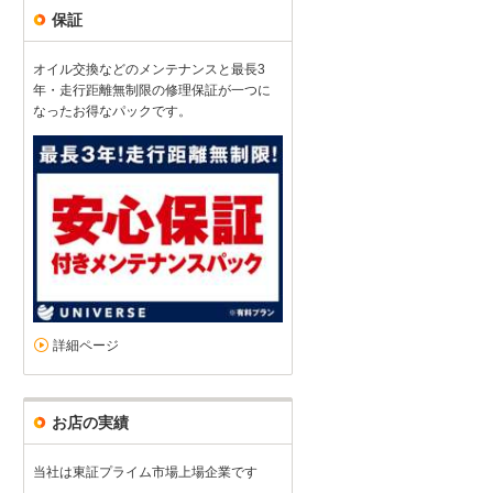
保証
正規ディーラー並の商品クオリティと対応に感謝して
オイル交換などのメンテナンスと最長3
5
5
5
5
接客：
雰囲気：
アフター：
品質：
総合評価
点
年・走行距離無制限の修理保証が一つに
なったお得なパックです。
商品車のクオリティはもちろんのこと、提供される整備内容がディーラ
だしなみ、言葉遣い、気遣い、商品知識、対応が全て正規ディーラー
メルセデス・ベンツ Eクラス（2025/10購入）
2025/10/13投稿
Ｃｏｕｒ
詳細ページ
お店の実績
当社は東証プライム市場上場企業です