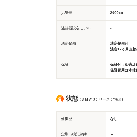
排気量
2000cc
過給器設定モデル
○
法定整備
法定整備付
法定12ヶ月点
保証
保証付：販売店
保証費用は本体
状態
(ＢＭＷ 3シリーズ 北海道)
修復歴
なし
定期点検記録簿
－