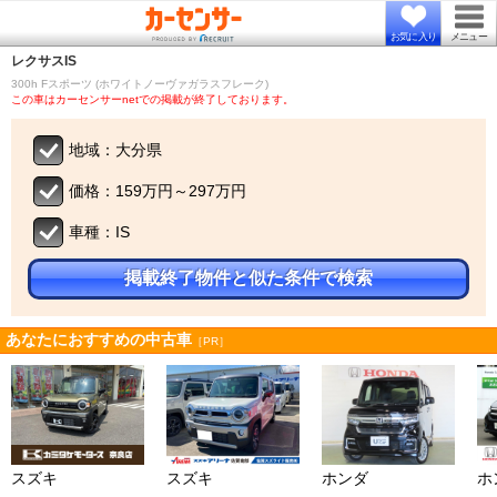
お気に入り
メニュー
レクサス
IS
300h Fスポーツ (ホワイトノーヴァガラスフレーク)
この車はカーセンサーnetでの掲載が終了しております。
地域：大分県
価格：159万円～297万円
車種：IS
掲載終了物件と似た条件で検索
あなたにおすすめの中古車
［PR］
スズキ
スズキ
ホンダ
ホ