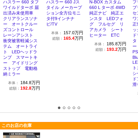
ハスラー 660 タフ
ハスラー 660 Jス
N-BOX カスタム
フ
ワイルドターボ 届
タイル メーカープ
660 L ターボ 4WD
ブ
出済み未使用車
ション全方位モニ
純正ナビ 純正エ
セ
クリアランスソナ
タ付9インチナ
ンスタ LEDフォ
ワ
ー オートクルー
ビ/TV
グ フルセグ リ
正
ズコントロール
アカメラ シート
ッ
157.0
万円
本体：
レーンアシスト
ヒーター ETC
ド
165.4
万円
総額：
衝突被害軽減シス
タ
185.8
万円
本体：
テム オートライ
ー
193.2
万円
総額：
ト LEDヘッドラ
P
ンプ スマートキ
Bl
L
ー アイドリング
ト
ストップ 電動格
シ
納ミラー
ド
184.8
万円
本体：
滑
192.8
万円
総額：
このお店の在庫