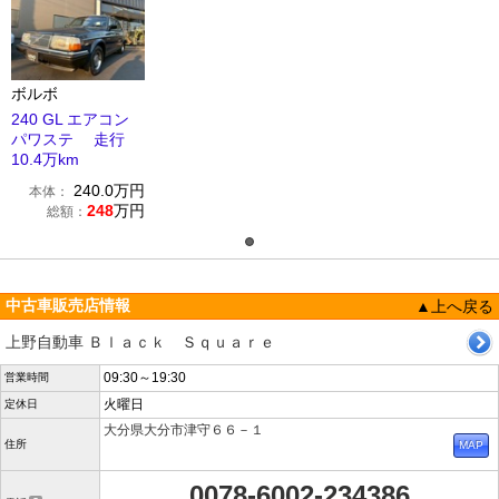
ボルボ
240 GL エアコン
パワステ 走行
10.4万km
240.0
万円
本体：
248
万円
総額：
中古車販売店情報
▲上へ戻る
上野自動車 Ｂｌａｃｋ Ｓｑｕａｒｅ
09:30～19:30
営業時間
火曜日
定休日
大分県大分市津守６６－１
住所
0078-6002-234386