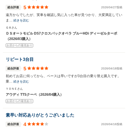
5
総合評価
2026/04/27投稿
遠方からでしたが、実車を確認し気に入った車が見つかり、大変満足してい
ま…
続きを読む
Ｇ８さん
ＤＳオートモビル DS7クロスバックオペラ ブルーHDi ディーゼルターボ
（2026/03購入）
お店からの返信あり
リピート3台目
5
総合評価
2026/04/18投稿
初めてお店に伺ってから、ペースは早いですが3台目の乗り替え購入です。
乗…
続きを読む
ＹＯＮＥさん
アウディ TTSクーペ（2026/04購入）
お店からの返信あり
素早い対応ありがとうございました
4
総合評価
2026/04/16投稿