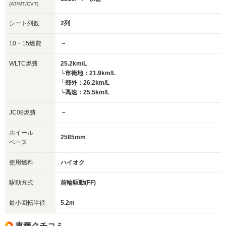
(AT/MT/CVT)
シート列数
2列
10・15燃費
－
WLTC燃費
25.2km/L
└市街地：21.9km/L
└郊外：26.2km/L
└高速：25.5km/L
JC08燃費
－
ホイール
2585mm
ベース
使用燃料
ハイオク
駆動方式
前輪駆動(FF)
最小回転半径
5.2m
車種クチコミ