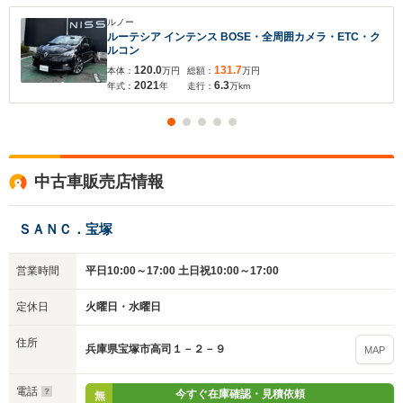
ルノー
ルーテシア インテンス BOSE・全周囲カメラ・ETC・ク
ルコン
120.0
131.7
本体：
万円
総額：
万円
2021
6.3
年式：
年
走行：
万km
中古車販売店情報
ＳＡＮＣ．宝塚
営業時間
平日10:00～17:00 土日祝10:00～17:00
定休日
火曜日・水曜日
住所
兵庫県宝塚市高司１－２－９
MAP
電話
今すぐ在庫確認・見積依頼
無