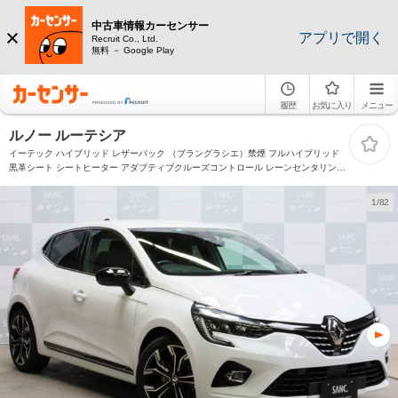
中古車情報カーセンサー
アプリで開く
Recruit Co., Ltd.
無料 － Google Play
履歴
お気に入り
メニュー
ルノー ルーテシア
イーテック ハイブリッド レザーパック （ブラングラシエ）禁煙 フルハイブリッド
黒革シート シートヒーター アダプティブクルーズコントロール レーンセンタリング
アシスト ハイウェイ&トラフィックジャムアシスト カープレイ対応 バックカメラ 液
晶メーター
1/82