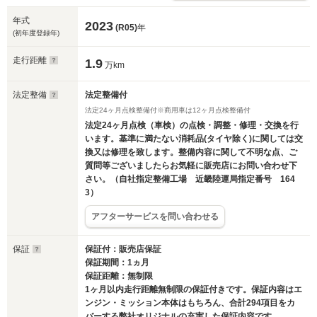
年式
2023
(R05)
年
(初年度登録年)
走行距離
1.9
万km
法定整備
法定整備付
法定24ヶ月点検整備付※商用車は12ヶ月点検整備付
法定24ヶ月点検（車検）の点検・調整・修理・交換を行
います。基準に満たない消耗品(タイヤ除く)に関しては交
換又は修理を致します。整備内容に関して不明な点、ご
質問等ございましたらお気軽に販売店にお問い合わせ下
さい。（自社指定整備工場 近畿陸運局指定番号 164
3）
アフターサービスを問い合わせる
保証
保証付：販売店保証
保証期間：1ヵ月
保証距離：無制限
1ヶ月以内走行距離無制限の保証付きです。保証内容はエ
ンジン・ミッション本体はもちろん、合計294項目をカ
バーする弊社オリジナルの充実した保証内容です。