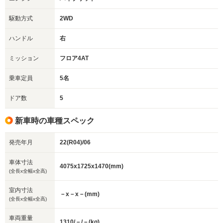
駆動方式
2WD
ハンドル
右
ミッション
フロア4AT
乗車定員
5名
ドア数
5
新車時の車種スペック
発売年月
22(R04)/06
車体寸法
4075x1725x1470(mm)
(全長x全幅x全高)
室内寸法
－x－x－(mm)
(全長x全幅x全高)
車両重量
1310/－/－(kg)