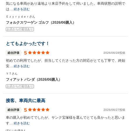
気になる車両があり遠地より来店予約をして伺いました。車両状態の説明で
は…
続きを読む
Ｅｚｙｒｙｄｅｒさん
フォルクスワーゲン ゴルフ（2026/06購入）
お店からの返信あり
とてもよかったです！
5
総合評価
2026/06/28投稿
初めての利用でしたが、担当してくださった方の対応がとても丁寧で、終始
安…
続きを読む
ＹＴさん
フィアット パンダ（2026/06購入）
お店からの返信あり
接客、車両共に最高
5
総合評価
2026/06/27投稿
車の購入が初めてでしたが、サンク宝塚様を選んでとても良かったと思いま
す…
続きを読む
ぽんいち侍さん