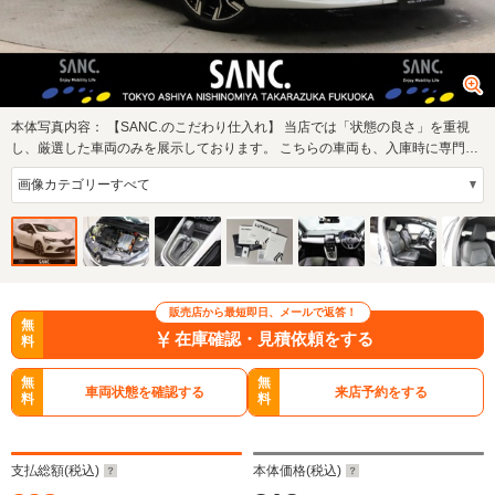
本体写真内容：
【SANC.のこだわり仕入れ】 当店では「状態の良さ」を重視
し、厳選した車両のみを展示しております。 こちらの車両も、入庫時に専門ス
タッフが細部…
販売店から最短即日、メールで返答！
無
在庫確認・見積依頼をする
料
無
無
車両状態を確認する
来店予約をする
料
料
支払総額(税込)
本体価格(税込)