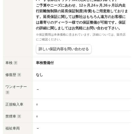
ご予算やニーズにあわせ、12ヶ月,24ヶ月,36ヶ月以内走
行距離無制限の延長保証制度(有償)もご用意致しておりま
す。延長保証に関しては弊社はもちろん遠方のお客様に
は最寄りのディーラー様での保証整備が可能です。保証
の詳細に関しましてはお気軽にお問い合わせ下さい。
※保証費用は本体価格に含まれています。詳細については、販売店
にご確認ください。
詳しい保証内容を問い合わせる
車検
車検整備付
修復歴
なし
ワンオーナー
－
正規輸入車
○
禁煙車
○
福祉車両
－