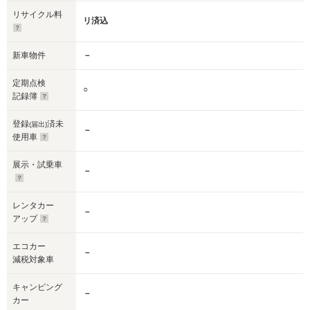
リサイクル料
リ済込
新車物件
－
定期点検
○
記録簿
登録
済未
(届出)
－
使用車
展示・試乗車
－
レンタカー
－
アップ
エコカー
－
減税対象車
キャンピング
－
カー