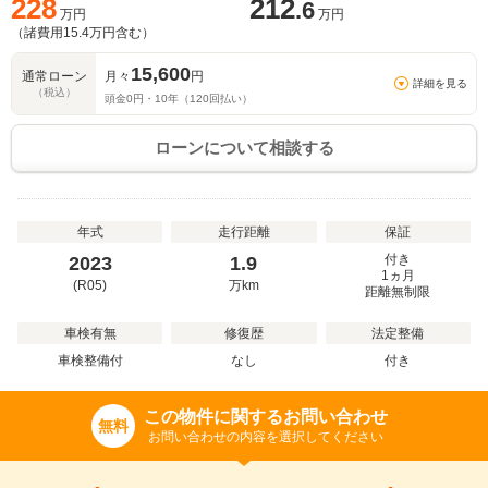
228
212
.6
万円
万円
（諸費用
15.4
万円含む）
15,600
通常ローン
月々
円
詳細を見る
（税込）
頭金
0
円・
10
年（
120
回払い）
ローンについて相談する
年式
走行距離
保証
付き
2023
1.9
1ヵ月
(R05)
万
km
距離無制限
車検有無
修復歴
法定整備
車検整備付
なし
付き
この物件に関するお問い合わせ
無料
お問い合わせの内容を選択してください