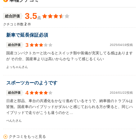
3.5
総合評価
点
2
クチコミ件数
件
新車で延長保証必須
3
総合評価
2025/04/19投稿
国産コンパクトカーと比べるとスイッチ類や装備が充実してる感はあります
が その分、国産車よりは高いからかな？って感じるくらい
よっちゃんさん
スポーツカーのようです
4
総合評価
2024/01/22投稿
日産と部品、車台の共通化をかなり進めているそうで、納車後のトラブルは
皆無。国産車のハイブリッドがダルいと感じておられる方が乗ると、同じハ
イブリッドで走りがこうも違うのかと…
ぺんたさん
クチコミをもっと見る