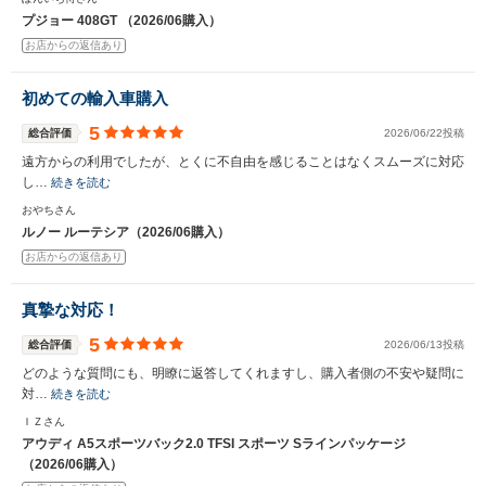
プジョー 408GT （2026/06購入）
お店からの返信あり
初めての輸入車購入
5
総合評価
2026/06/22投稿
遠方からの利用でしたが、とくに不自由を感じることはなくスムーズに対応
し…
続きを読む
おやちさん
ルノー ルーテシア（2026/06購入）
お店からの返信あり
真摯な対応！
5
総合評価
2026/06/13投稿
どのような質問にも、明瞭に返答してくれますし、購入者側の不安や疑問に
対…
続きを読む
ＩＺさん
アウディ A5スポーツバック2.0 TFSI スポーツ Sラインパッケージ
（2026/06購入）