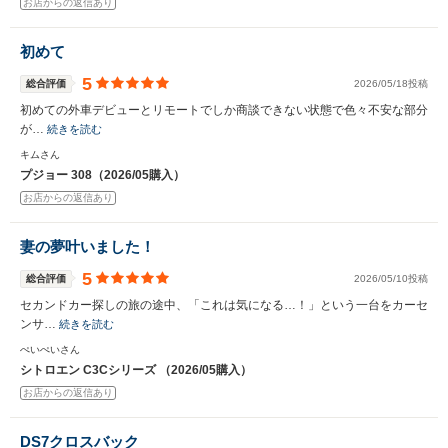
お店からの返信あり
初めて
5
総合評価
2026/05/18投稿
初めての外車デビューとリモートでしか商談できない状態で色々不安な部分
が…
続きを読む
キムさん
プジョー 308（2026/05購入）
お店からの返信あり
妻の夢叶いました！
5
総合評価
2026/05/10投稿
セカンドカー探しの旅の途中、「これは気になる…！」という一台をカーセ
ンサ…
続きを読む
ぺいぺいさん
シトロエン C3Cシリーズ （2026/05購入）
お店からの返信あり
DS7クロスバック