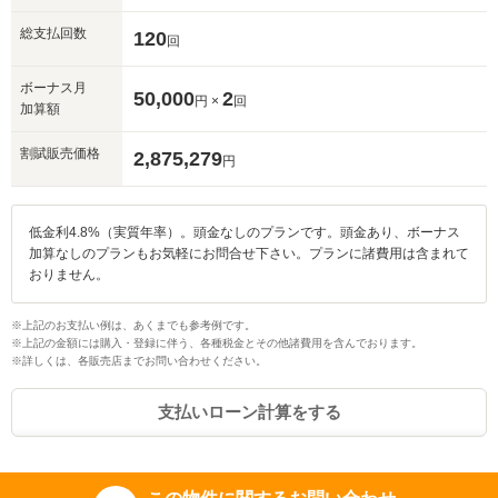
総支払回数
120
回
ボーナス月
50,000
2
円 ×
回
加算額
割賦販売価格
2,875,279
円
低金利4.8%（実質年率）。頭金なしのプランです。頭金あり、ボーナス
加算なしのプランもお気軽にお問合せ下さい。プランに諸費用は含まれて
おりません。
※上記のお支払い例は、あくまでも参考例です。
※上記の金額には購入・登録に伴う、各種税金とその他諸費用を含んでおります。
※詳しくは、各販売店までお問い合わせください。
入力途中の情報を保存しますか？
支払いローン計算をする
※次回問い合わせをする際に自動入力されます
※保存された情報は
90
日で破棄されます