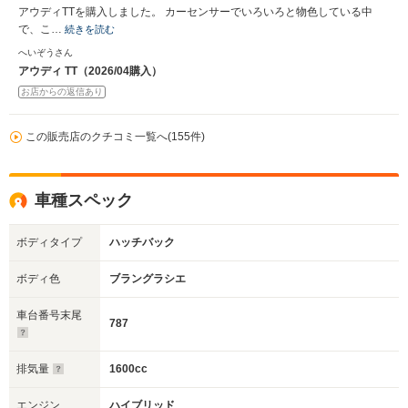
アウディTTを購入しました。 カーセンサーでいろいろと物色している中
で、こ…
続きを読む
へいぞうさん
アウディ TT（2026/04購入）
お店からの返信あり
この販売店のクチコミ一覧へ(155件)
車種スペック
ボディタイプ
ハッチバック
ボディ色
ブラングラシエ
車台番号末尾
787
排気量
1600cc
エンジン
ハイブリッド