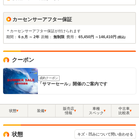
カーセンサーアフター保証
＊カーセンサーアフター保証が付けられます
期間：
6ヵ月 ～ 2年
距離：
無制限
費用：
65,450円 ～146,410円
(税込)
クーポン
成約クーポン
「サマーセール」開催のご案内です
販売店
車種
中古車
状態
装備
情報
スペック
比較表
状態
キズ・凹みについて問い合わせる