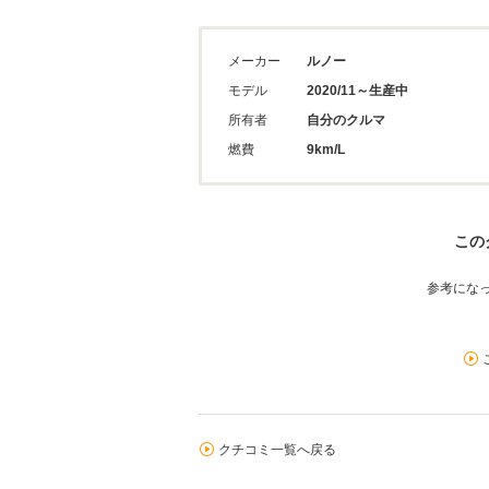
メーカー
ルノー
モデル
2020/11～生産中
所有者
自分のクルマ
燃費
9km/L
この
参考にな
クチコミ一覧へ戻る