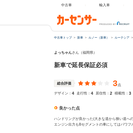
中古車
輸入車
中古車トップ
新車
ルノー（新車）
ルーテシア
よっちゃん
さん（福岡県）
新車で延長保証必須
3
総合評価
点
4
4
2
3
デザイン：
走行性：
居住性：
積載性：
良かった点
ハンドリングが良かった(大きな道から狭い道へ
エンジン出力もBセグメントの車にしてはパワフ