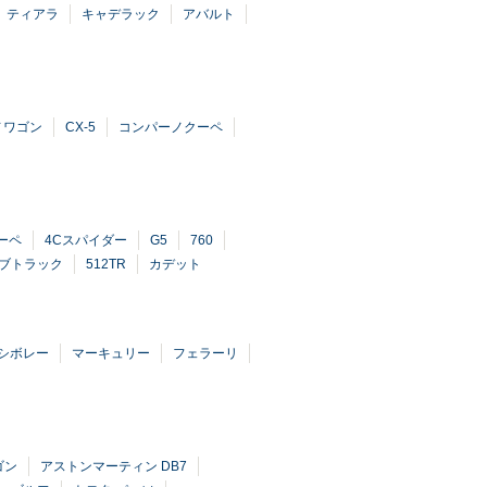
ティアラ
キャデラック
アバルト
ノワゴン
CX-5
コンパーノクーペ
ーペ
4Cスパイダー
G5
760
ブトラック
512TR
カデット
シボレー
マーキュリー
フェラーリ
ゴン
アストンマーティン DB7