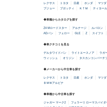
レクサス
トヨタ
日産
ホンダ
マツダ
プジョー
ブガッティ
ＫＴＭ
ティヨー
◆車種からカタログを探す
Z4 Mロードスター
アルナージ
ルバロン
ADバン
フェロー
GLE
Z
スイフト
◆車クチコミを見る
デルタワイドバン
ライトエースノア
ラガ
ウィッシュ
オリジン
タスカンコンバーチ
◆メーカーから中古車を探す
レクサス
トヨタ
日産
ホンダ
マツダ
ＢＭＷアルピナ
◆車種から中古車を探す
ジャガー マーク2
フェラーリ ローマスパイダ