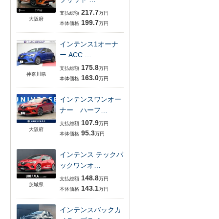
217.7
支払総額
万円
大阪府
199.7
本体価格
万円
インテンス1オーナ
ー ACC …
175.8
支払総額
万円
神奈川県
163.0
本体価格
万円
インテンスワンオー
ナー ハーフ…
107.9
支払総額
万円
大阪府
95.3
本体価格
万円
インテンス テックパ
ックワンオ…
148.8
支払総額
万円
茨城県
143.1
本体価格
万円
インテンスバックカ