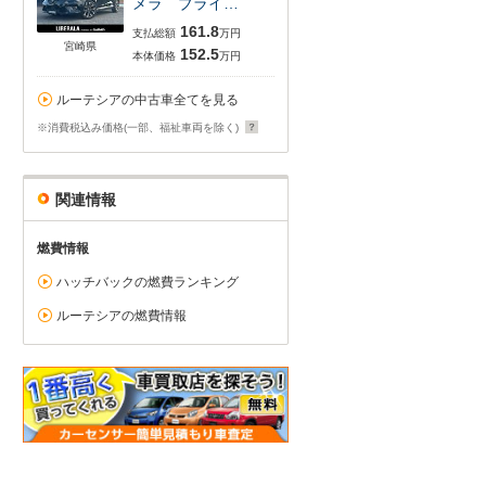
メラ ブライ…
161.8
支払総額
万円
宮崎県
152.5
本体価格
万円
ルーテシアの中古車全てを見る
※消費税込み価格(一部、福祉車両を除く)
関連情報
燃費情報
ハッチバックの燃費ランキング
ルーテシアの燃費情報