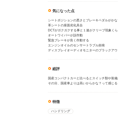
気になった点
シートポジションの悪さとブレーキペダルがかな
革シートの座面劣化具合
DCTがガクガクする事と１速がクリープ現象く
オートワイパーが誤作動
緊急ブレーキが良く作動する
エンジンオイルのセンサートラブル頻発
ディスプレイオーディオモニターのブラックアウ
総評
国産コンパクトカーと比べるとスイッチ類や装備
その分、国産車よりは高いからかな？って感じる
特徴
ハンドリング