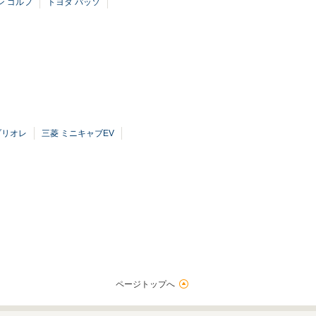
ン ゴルフ
トヨタ パッソ
ブリオレ
三菱 ミニキャブEV
ページトップへ