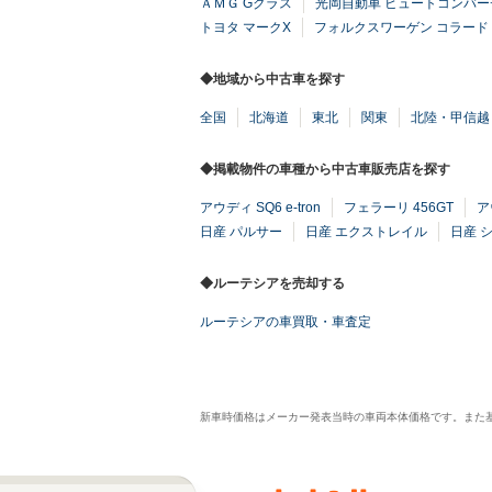
ＡＭＧ Gクラス
光岡自動車 ビュートコンバー
トヨタ マークX
フォルクスワーゲン コラード
◆地域から中古車を探す
全国
北海道
東北
関東
北陸・甲信越
◆掲載物件の車種から中古車販売店を探す
アウディ SQ6 e-tron
フェラーリ 456GT
ア
日産 パルサー
日産 エクストレイル
日産 
◆ルーテシアを売却する
ルーテシアの車買取・車査定
新車時価格はメーカー発表当時の車両本体価格です。また