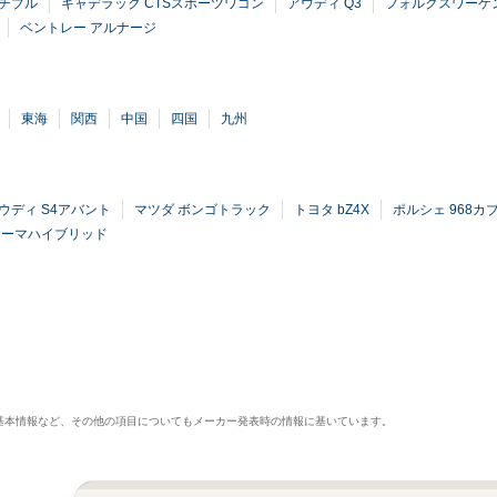
チブル
キャデラック CTSスポーツワゴン
アウディ Q3
フォルクスワーゲ
ベントレー アルナージ
東海
関西
中国
四国
九州
ウディ S4アバント
マツダ ボンゴトラック
トヨタ bZ4X
ポルシェ 968カ
シーマハイブリッド
基本情報など、その他の項目についてもメーカー発表時の情報に基いています。