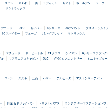
スバル
スズキ
三菱
ラディカル
セアト
ホールデン
ラーダ
ル
ＵＤトラックス
アコード
F-350
セイバー
6シリーズ
A6アバント
プリメーラカミ
8Cスパイダー
フェーゴ
LSハイブリッド
マトリックス
ー
エチュード
ザ・ビートル
CLクラス
ケイマン
6シリーズグランク
ブル
ソアラエアロキャビン
SLC
V40クロスカントリー
ミニキャブミー
スバル
スズキ
三菱
ハマー
アルピーヌ
アストンマーティン
ー
日産 セドリックバン
トヨタ レジアス
ランチア テーマステーションワ