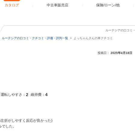
カタログ
中古車販売店
保険/ローン/他
ルーテシアの口コミ
ルーテシアの口コミ・クチコミ・評価・評判一覧
よっちゃんさんの車クチコミ
投稿日：
2025年4月18日
2
4
運転しやすさ：
維持費：
の左折がしやすく反応が良かった)
ルでした。