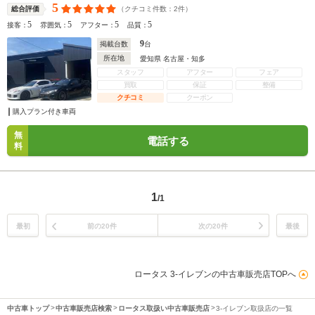
5
（クチコミ件数：
2
件）
総合評価
5
5
5
5
接客：
雰囲気：
アフター：
品質：
9
掲載台数
台
所在地
愛知県 名古屋・知多
スタッフ
アフター
フェア
買取
保証
整備
クチコミ
クーポン
購入プラン付き車両
無
電話する
料
1
/1
最初
前の20件
次の20件
最後
ロータス 3-イレブンの中古車販売店TOPへ
中古車トップ
中古車販売店検索
ロータス取扱い中古車販売店
3-イレブン取扱店の一覧