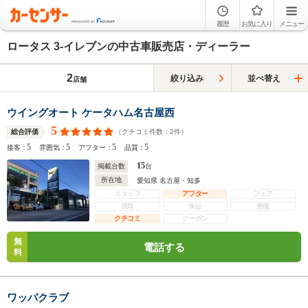
履歴
お気に入り
メニュー
ロータス 3-イレブンの中古車販売店・ディーラー
2
絞り込み
並べ替え
店舗
ウイングオート ケータハム名古屋西
5
（クチコミ件数：
2
件）
総合評価
5
5
5
5
接客：
雰囲気：
アフター：
品質：
15
掲載台数
台
所在地
愛知県 名古屋・知多
スタッフ
アフター
フェア
買取
保証
整備
クチコミ
クーポン
無
電話する
料
ワッパクラブ