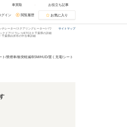
車買取
お役立ち記事
ログイン
閲覧履歴
お気に入り
/ベンチレーター/ステアリングヒーター/パワ
サイトマップ
ックドア/ドラレコ/ETC2.0 千葉県の詳細
ンL・千葉県白井市の中古車詳細
/禁煙車/衝突軽減/BSM/HUD/置く充電/シート
す