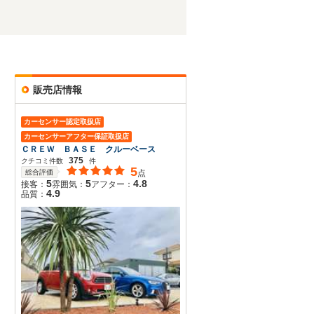
販売店情報
カーセンサー認定取扱店
カーセンサーアフター保証取扱店
ＣＲＥＷ ＢＡＳＥ クルーベース
375
クチコミ件数
件
5
総合評価
点
5
5
4.8
接客：
雰囲気：
アフター：
4.9
品質：