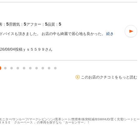
5
5
5
5
客：
雰囲気：
アフター：
品質：
ドバイスも頂きました。 お店の中も綺麗で居心地も良かった。
続き
026/08/04投稿
ｙｓ５５９９さん
このお店のクチコミをもっと読む
ーモニター/サンルーフ/マークレビンソン/黒革シート/禁煙車/衝突軽減/BSM/HUD/置く充電/シート
Ｗ ＢＡＳＥ クルーベース 」の車両を探すなら「カーセンサー」！