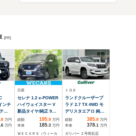
車
[PR]
日産
トヨタ
C
セレナ 1.2 e-POWER
ランドクルーザープ
9インチ
ハイウェイスター V
ラド 2.7 TX 4WD モ
テレ
新品タイヤ/純正 9イ
デリスタエアロ 純正
メラ
ンチ SDナビ/フリップ
SDナビ Bluetooth フ
195
385
.8
.9
.8
万円
総額
万円
総額
万円
タ
ダウンモニター 純正
ルセグTV CD バック
185
378
.6
.3
.1
万円
本体
万円
本体
万円
ント
11.4インチ/インテリ
カメラ 追従クルーズ
ＷＥＣＡＲＳ（ウィーカ
ガリバー ２号明石店