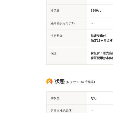
排気量
3500cc
過給器設定モデル
－
法定整備
法定整備付
法定12ヶ月点
保証
保証付：販売店保
保証費用は本体
状態
(レクサス RX 千葉県)
修復歴
なし
定期点検記録簿
－