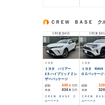
ロール アイド
グストップ デ
ルセンサーブレ
サポート ET
ＣＲＥＷ ＢＡＳＥ ク
LEDヘッドラ
フォグランプ
トヨタ
トヨタ
トヨタ ハリアー
トヨタ RAV4 
2.5 ハイブリッド Z レ
G Zパッケージ 
ザーパッケージ
449
339
.9
総額
万円
総額
434
324
.9
本体
万円
本体
ＣＲＥＷ ＢＡＳＥ ク
ＣＲＥＷ ＢＡＳ
ルーベース
ルーベース