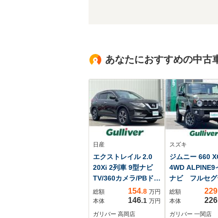
あなたにおすすめの中古
日産
スズキ
エクストレイル 2.0
ジムニー 660 X
20Xi 2列車 9型ナビ
4WD ALPINE
TV/360カメラ/PBド
ナビ フルセグ
ア/プロパイロッ
ビ バックカ
154
229
.8
総額
万円
総額
前席シートヒー
146
226
.1
本体
万円
本体
ー クルーズコ
ガリバー 高岡店
ガリバー 一関店