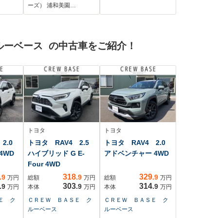
リン
ジェントルームミラ
コントロール ビルド
ーズ） 浦和美園…
ュア
ー/衝突安全装置/両側
インETC 純正フロア
ーキ
電動スライドドア/シ
マット スペアキー プ
C
ートヒーター 前席
ッシュスタート カー
ルーベース の中古車をご紹介！
イト
テンエアバック T-
CONNECT
トヨタ
トヨタ
2.0
トヨタ RAV4 2.5
トヨタ RAV4 2.0
4WD
ハイブリッド G E-
アドベンチャー 4WD
Four 4WD
318
329
.9
.9
.9
万円
総額
万円
総額
万円
303
314
.9
.9
.9
万円
本体
万円
本体
万円
Ｅ ク
ＣＲＥＷ ＢＡＳＥ ク
ＣＲＥＷ ＢＡＳＥ ク
ルーベース
ルーベース