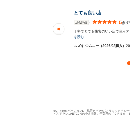
とても良い店
5
接
総合評価
点
方も私と同じスバリ
丁寧でとても接客のいい店で色々ア
を読む
スズキ ジムニー（2026/08購入）
2
RX 450h バージョンL 純正ナビTV/パノラミックビュ
ドア/ドラレコ/ETC2.0の中古情報。千葉県の「ＣＲＥ