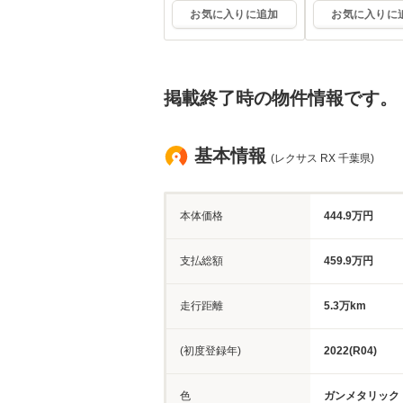
お気に入りに追加
お気に入りに
掲載終了時の物件情報です。
基本情報
(レクサス RX 千葉県)
本体価格
444.9万円
支払総額
459.9万円
走行距離
5.3万km
(初度登録年)
2022(R04)
色
ガンメタリック