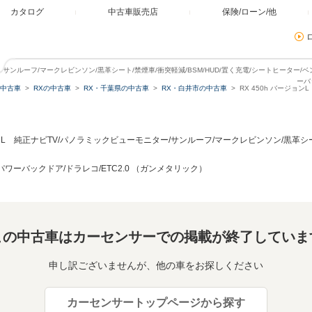
カタログ
中古車販売店
保険/ローン/他
ター/サンルーフ/マークレビンソン/黒革シート/禁煙車/衝突軽減/BSM/HUD/置く充電/シートヒーター
ーバ
中古車
RXの中古車
RX・千葉県の中古車
RX・白井市の中古車
RX 450h バージョ
ョンL 純正ナビTV/パノラミックビューモニター/サンルーフ/マークレビンソン/黒革シート
ワーバックドア/ドラレコ/ETC2.0 （ガンメタリック）
この中古車はカーセンサーでの掲載が終了していま
申し訳ございませんが、他の車をお探しください
カーセンサートップページから探す