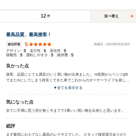
12
並べ替え
件
最高品質、最高接客！
5
総合評価
投稿日：
2022
年
05
月
16
日
5
5
5
デザイン :
走行性 :
居住性 :
5
5
5
積載性 :
運転しやすさ :
維持費 :
良かった点
接客、品質にとても満足のいく買い物が出来ました。 rx前期からベンツglb
でまたrxにしてしまう程良くできた車でこれからのオーナーライフを楽しみ
にしています。
▼全てを表示する
気になった点
全てに不満に思う所が無く今までで1番いい買い物を出来たと思います。
総評
まず最初におもてなし最高のレクサスでした。 スタッフ様皆様方ありがと