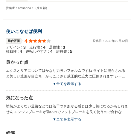
投稿者：orekanno.1（東京都）
使いこなせば便利
4
総合評価
投稿日：
2017
年
09
月
12
日
3
4
3
デザイン :
走行性 :
居住性 :
4
4
5
積載性 :
運転しやすさ :
維持費 :
良かった点
エクスとリアについてはかなり力強いフォルムですね ライトに照らされる
と美しい造形が目立ち かっこよさと威圧的な迫力に圧倒されます シーケ
ンシャルウィンカーが搭載されていてＬＥＤが流れるように光るので 視覚
▼全てを表示する
的に見ていて美しいと感じる部分のひとつでもありますね 粒度が細かくて
ＣＨ－Ｒと比較にしても丁寧に作られてると感じます デイライトもわかり
気になった点
やすく安全的にもいいですね レクサスの特徴的な部分でもあるスピンドル
グリルも冷却性能がよく気に入ってます インテリアは本革を採用しており
塗装がよくない道路などでは若干つきあがる感じは少し気になるかもしれま
ステアリングが木目で高級感があり運転が楽しいです ナビが横長で大きめ
せん エンジンブレーキが強いのでフットブレーキを良く使うので合わない
なので視覚的に苦労させない気遣いが良いです テレビ同時表示が可能で利
人には 合わないかもしれませんね 少々高めの値段設定なのがいまいちかな
▼全てを表示する
便性も高いと感じます 音質も悪くなく聞き取りやすいﾚﾍﾞﾙです エンジン音
価格は重要ですね
が割りと静穏で運転中も振動がなく快適ですね クルーズコントロール機能
総評
があり長い高速での運転がラクで大助かりですね ハンドリングもいい感じ