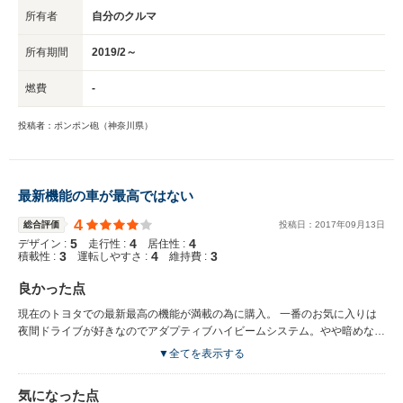
所有者
自分のクルマ
所有期間
2019/2～
燃費
-
投稿者：ポンポン砲（神奈川県）
最新機能の車が最高ではない
4
総合評価
投稿日：
2017
年
09
月
13
日
5
4
4
デザイン :
走行性 :
居住性 :
3
4
3
積載性 :
運転しやすさ :
維持費 :
良かった点
現在のトヨタでの最新最高の機能が満載の為に購入。 一番のお気に入りは
夜間ドライブが好きなのでアダプティブハイビームシステム。やや暗めな住
宅街でも歩道側がハイビームになり飛び出しなどの心配が減り、今後全車に
▼全てを表示する
導入をして欲しいシステム。 その他イージーだったのはブレーキのオート
ホールド・サイドブレーキの自動リリースなど。 ナビも大型のモニターで
気になった点
見やすく、ヘッドアップディスプレイで近未来感も味わえた。 そして静粛