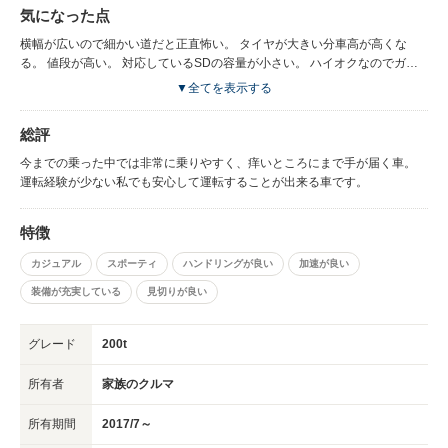
搭載しており音楽や動画などが楽しめる。 目線を落とすことなく車の速度
気になった点
が確認出来る。 ハンズフリーで電話出来る。 車の鍵を掛け忘れてもスマー
トフォンからかけることが出来る。 鍵を出すことなく鞄などに仕舞ったま
横幅が広いので細かい道だと正直怖い。 タイヤが大きい分車高が高くな
までも開け閉めが出来るので荷物などで手が空いていなくても安心。 ベン
る。 値段が高い。 対応しているSDの容量が小さい。 ハイオクなのでガソ
チレーションやシートヒーターなどで車内温度が暑い寒いがあってもスグに
リン車よりもお金がかかる。
▼全てを表示する
快適になる。 内装が選ぶことが出来るので高級感のある内装やスッキリし
た内装など細かく選ぶことが出来る。 見た目が格好良い。
総評
今までの乗った中では非常に乗りやすく、痒いところにまで手が届く車。
運転経験が少ない私でも安心して運転することが出来る車です。
特徴
カジュアル
スポーティ
ハンドリングが良い
加速が良い
装備が充実している
見切りが良い
グレード
200t
所有者
家族のクルマ
所有期間
2017/7～