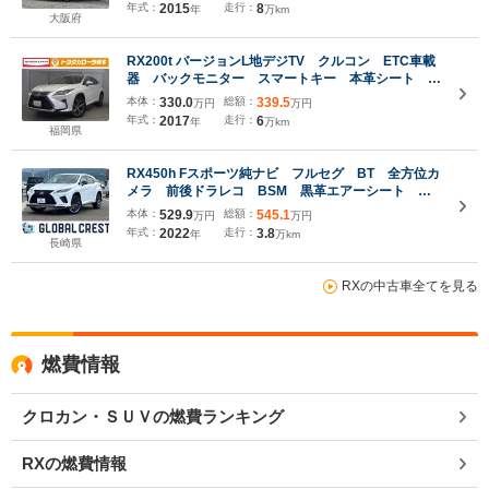
ー・エアコン/パワーシート/シートメモリ/ETC/電動リ
年式：
2015
走行：
8
年
万km
アゲート
大阪府
RX200t バージョンL地デジTV クルコン ETC車載
器 バックモニター スマートキー 本革シート 電
動シート 盗難防止装置 LEDヘッド ミュージック
本体：
330.0
総額：
339.5
万円
万円
プレイヤー接続可 ナビTV アルミホイール メモ
年式：
2017
走行：
6
年
万km
リーナビ ワンオーナー
福岡県
RX450h Fスポーツ純ナビ フルセグ BT 全方位カ
メラ 前後ドラレコ BSM 黒革エアーシート シ
ートヒーター ハンドルヒーター パワーバックゲー
本体：
529.9
総額：
545.1
万円
万円
ト 純正20AW
年式：
2022
走行：
3.8
年
万km
長崎県
RXの中古車全てを見る
燃費情報
クロカン・ＳＵＶの燃費ランキング
RXの燃費情報