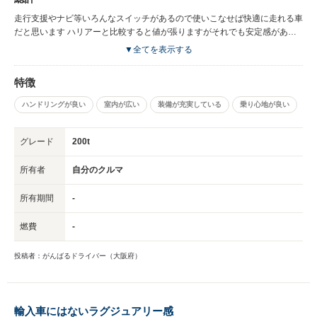
です
走行支援やナビ等いろんなスイッチがあるので使いこなせば快適に走れる車
だと思います ハリアーと比較すると値が張りますがそれでも安定感がある
のでそこに価値を見出せば 選択肢としてあがってくると思います オート
▼全てを表示する
ドライブもありますから
特徴
ハンドリングが良い
室内が広い
装備が充実している
乗り心地が良い
グレード
200t
所有者
自分のクルマ
所有期間
-
燃費
-
投稿者：がんばるドライバー（大阪府）
輸入車にはないラグジュアリー感