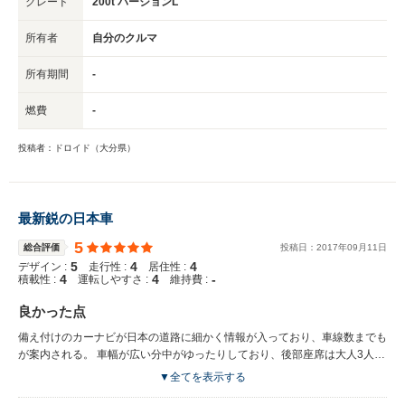
グレード
200t バージョンL
所有者
自分のクルマ
所有期間
-
燃費
-
投稿者：ドロイド（大分県）
最新鋭の日本車
5
総合評価
投稿日：
2017
年
09
月
11
日
5
4
4
デザイン :
走行性 :
居住性 :
4
4
-
積載性 :
運転しやすさ :
維持費 :
良かった点
備え付けのカーナビが日本の道路に細かく情報が入っており、車線数までも
が案内される。 車幅が広い分中がゆったりしており、後部座席は大人3人が
乗っても余裕がある。 センサーが多くあり車線変更や駐車など多くの場面
▼全てを表示する
で運転者へのアシストが多い。 Bluetoothやusb接続、sd等の最新の機能を