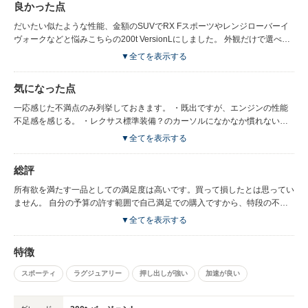
良かった点
だいたい似たような性能、金額のSUVでRX Fスポーツやレンジローバーイ
ヴォークなどと悩みこちらの200t VersionLにしました。 外観だけで選べば
イヴォークもありだったのですが、レクサスブランドとVersionLの高級感は
▼全てを表示する
けっこう決定打だったと思います。 細かな差はいろいろとあるもののレク
サスの手厚いサポートはやはり魅力的です。 FスポーツよりもVersionLを選
気になった点
んだ理由としてはインテリアの高級感とすわり心地ですね。 体格がそこそ
こあるのでFスポーツよりもゆったりと座れるVersionLがしっくりきます。
一応感じた不満点のみ列挙しておきます。 ・既出ですが、エンジンの性能
元々車に対するこだわりは強い方ではありませんが、乗っていて走り、操作
不足感を感じる。 ・レクサス標準装備？のカーソルになかなか慣れない
性はそれなりに心地よいです♪ が、この車体にこのエンジンはちょっとパワ
（止めたいところで止められない） ・アナログ時計がついているが、それ
▼全てを表示する
ー不足を感じないこともないです。 滑らかな走りはしてくれますが、
よりもっと目立つところに時間表示するインジケーターが欲しかったｗ ・
2500ccくらい欲しいかも？と感じることが車にこだわりのない私でもある
モーター駆動のリクライニングは、戻すときにもっとサッと戻って欲しい。
総評
かも。 車の評価をすることには慣れていないので表現が稚拙で大変恐縮で
もたつき感にストレスをちょっと感じます。 ・性能から考えれば？ちょっ
す。
と車体価格は割高に感じないこともない。所有欲や手厚いサポートにお金を
所有欲を満たす一品としての満足度は高いです。買って損したとは思ってい
払っている感覚です。
ません。 自分の予算の許す範囲で自己満足での購入ですから、特段の不満
はありませんが人によっては割高感を感じるお品かもしれません。
▼全てを表示する
特徴
スポーティ
ラグジュアリー
押し出しが強い
加速が良い