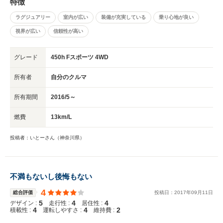
特徴
ラグジュアリー
室内が広い
装備が充実している
乗り心地が良い
視界が広い
信頼性が高い
グレード
450h Fスポーツ 4WD
所有者
自分のクルマ
所有期間
2016/5～
燃費
13km/L
投稿者：いとーさん（神奈川県）
不満もないし後悔もない
4
総合評価
投稿日：
2017
年
09
月
11
日
5
4
4
デザイン :
走行性 :
居住性 :
4
4
2
積載性 :
運転しやすさ :
維持費 :