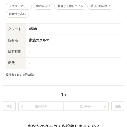
ラグジュアリー
室内が広い
装備が充実している
乗り心地が良い
信頼性が高い
グレード
450h
所有者
家族のクルマ
所有期間
-
燃費
-
投稿者：ITE（愛知県）
1
/1
最初
前の30件
次の30件
最後
あなたのクチコミを投稿しませんか？