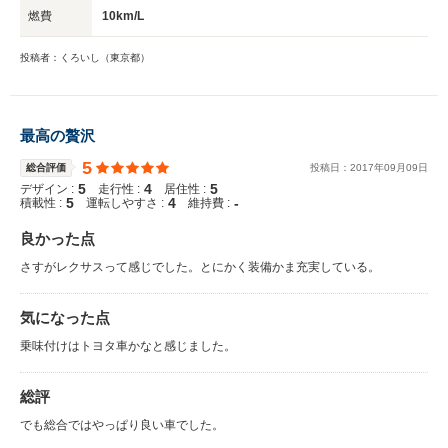
燃費
10km/L
投稿者：くろいし（東京都）
最高の贅沢
5
総合評価
投稿日：
2017
年
09
月
09
日
5
4
5
デザイン :
走行性 :
居住性 :
5
4
-
積載性 :
運転しやすさ :
維持費 :
良かった点
さすがレクサスって感じでした。とにかく装備かま充実している。
気になった点
乗味付けはトヨタ車かなと感じました。
総評
でも総合ではやっぱり良い車でした。