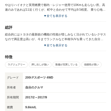
性はモノコックの車としてはクラウンなどの高級セダンと同様の静粛性。
やはりハイオクと実用燃費で都内・レジャー使用で10Kmも走らない所。高
120系のプラドと同等だと感じました。
速のみであれば11近く行くが、町中と合わせて平均は9.5程度。 乗り心地は
ランクル系を乗り継いできた自分には少し堅く感じたが、気になる程の堅さ
▼全てを表示する
ではない。Fスポーツを選んだのでセミバケットシートのタイト感は自分に
は少し窮屈な感じで長距離（400Km程）を走ると腰に疲れを感じた。 あと
総評
はドアパンチなどを受けぬように駐車場所に気を遣う所。
総合的にはトヨタの最新鋭の機能の性能が惜しみなく注がれているレクサス
なので満足度は高いが、今までランクルなど本格SUVを乗ってきた自分に
はミスマッチの選択で半年で車を降りる事にしました。 本格的なアウトド
▼全てを表示する
アが趣味でない方であれば（スキー・スノボ程度）であれば十分事足りる一
台だと思います。
特徴
ラグジュアリー
押し出しが強い
装備が充実している
信頼性が高い
グレード
200t Fスポーツ 4WD
所有者
自分のクルマ
所有期間
2017/2～2017/9
燃費
9.6km/L