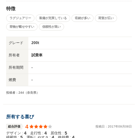
特徴
ラグジュアリー
装備が充実している
収納が多い
荷室が広い
荷物が載せやすい
信頼性が高い
グレード
200t
所有者
試乗車
所有期間
-
燃費
-
投稿者：244（奈良県）
所有する喜び
4
総合評価
投稿日：
2017
年
09
月
08
日
4
4
5
デザイン :
走行性 :
居住性 :
5
4
4
積載性 :
運転しやすさ :
維持費 :