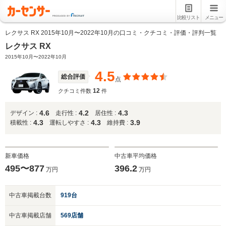
比較リスト
メニュー
レクサス RX 2015年10月〜2022年10月の口コミ・クチコミ・評価・評判一覧
レクサス RX
2015年10月〜2022年10月
4.5
総合評価
点
12
クチコミ件数
件
4.6
4.2
4.3
デザイン :
走行性 :
居住性 :
4.3
4.3
3.9
積載性 :
運転しやすさ :
維持費 :
新車価格
中古車平均価格
495〜877
396.2
万円
万円
中古車掲載台数
919台
中古車掲載店舗
569店舗