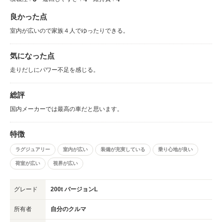
良かった点
室内が広いので家族４人でゆったりできる。
気になった点
走りだしにパワー不足を感じる。
総評
国内メーカーでは最高の車だと思います。
特徴
ラグジュアリー
室内が広い
装備が充実している
乗り心地が良い
荷室が広い
視界が広い
グレード
200t バージョンL
所有者
自分のクルマ