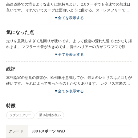
高速道路での滑るような走りは気持ちよい。 2.0ターボでも高速での加速は
良いです。 それでいてカーブは面白いように曲がる。ストレスフリーで
す。 先日も休憩なしで500ｋｍ走りましたが、運転酔いすることもなく疲れ
▼全てを表示する
ませんでした。 安全装備などはてんこ盛りです。 大きくなり全長と幅はプ
ラド以上です。割り切って乗っているので、もっと大きくて良いですが。
気になった点
走りを意識しすぎて足回りが硬いです。よって低速の荒れた道ではかなり揺
れます。 マフラーの音が大きめです。昔のハリアーの方がフワフワで静か
でした。
▼全てを表示する
総評
車評論家の意見の影響か、欧州車を意識してか、最近のレクサスは足回りが
硬いです。 それによって失ったものもかなりあります。 レクサス本来の路
線である高品質なアメ車で良いと思うのですが。
▼全てを表示する
特徴
ラグジュアリー
乗り心地が良い
グレード
300 Fスポーツ 4WD