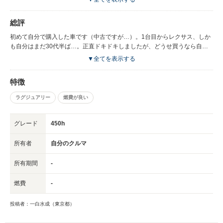
いのか、シートの質自体が良くないのか分かりませんが、他のレクサス乗り
もシートは残念と言ってますね。
総評
初めて自分で購入した車です（中古ですが…）。1台目からレクサス、しか
も自分はまだ30代半ば…。正直ドキドキしましたが、どうせ買うなら自分
が乗ってみたいと思う車を買おうと思い、清水寺から飛び降りる気持ちで購
▼全てを表示する
入しました。購入してからもうじき2年になりますが、買ってよかったと思
っています。総合的に考えると、やはりレクサスは素晴らしいと感じます。
特徴
比較検討したアウディQ5やBMWのX3はデザインが非常に良く、それに比べ
るとRXはデザインが若干劣るように感じます。が、やはり「故障しない」
ラグジュアリー
燃費が良い
という点では国産に敵うものはありません。乗ってる安心感が違います。ハ
イブリッドなので車内の静粛性や燃費も良く、総合的に満足しています。
RXは車重が2トンありますが、燃費はそこそこ良いと思います。ハイブリッ
グレード
450h
ドの恩恵ですね。で、実際の燃費ですが、夏は13～15㎞、冬は11～13㎞程
度です。車重を考えると悪くない燃費だと思います。もちろん運転の仕方で
所有者
自分のクルマ
燃費は全然違ってきますが、ハイブリッド車は表示される燃費の数字をゲー
ム感覚で良くしようと思えるので、自分で色々工夫しながら運転するように
所有期間
-
なりました。月に約1000㎞程度走るので、少しでも燃費がいいに越したこ
とはないですからね。 維持費はやはりそれなりに掛かります。任意保険は
燃費
-
等級によりますが、私は初めての車の為6等級スタートで月々1万強ほど
（車両保険あり）です。ガソリン代もハイオクで月に1万～1万5千円程度で
投稿者：一白水成（東京都）
す。また、自動車税や重量税、車検代も高いです。お金持ちのレクサスオー
ナーは勿論そんなの余裕でしょうが、僕のように背伸びして買う若いオーナ