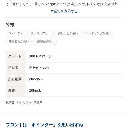
うございました。 長くベンツglcクーペと悩んでいた私ですが販売店の上畑
さんの人柄も良く状態も新車に近いrxでしたので購入に至りました。 豊中
▼全てを表示する
店ではお客様重視とゆう価格、接客を強く感じました。 ここまで状態の良
いお車は中々無いかと思い来店予約を取りその日に契約となりましたが対応
特徴
も素早く気配り等大変感謝いたしております。 また購入の際には是非とも
宜しくお願いします。 この度は良いお車をありがとうございました。
スポーティ
ラグジュアリー
押し出しが強い
ハンドリングが良い
乗り心地が良い
信頼性が高い
グレード
300 Fスポーツ
所有者
自分のクルマ
所有期間
2022/5～
燃費
10km/L
投稿者：レクサスrx（奈良県）
フロントは「ポインター」を思い出すね！