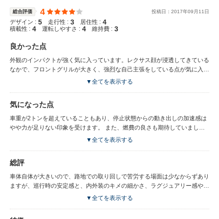
4
総合評価
投稿日：
2017
年
09
月
11
日
5
3
4
デザイン :
走行性 :
居住性 :
4
4
3
積載性 :
運転しやすさ :
維持費 :
良かった点
外観のインパクトが強く気に入っています。レクサス顔が浸透してきている
なかで、フロントグリルが大きく、強烈な自己主張をしている点が気に入っ
ています。 室内の広さや、細かい箇所にも本革が使われていて、手に触れ
▼全てを表示する
る箇所が柔らかいパーツになっていて、キメの細かいラグジュアリー感があ
ります。加えて2画面で使えるナビ画面の大きさ（12.3インチ）も視認性に
気になった点
優れていて購入に決め手になりました。 安全装備や運転補助機能も充実し
ていて、アダプティブクルーズコントロールとレーンキープアシストをオン
車重が2トンを超えていることもあり、停止状態からの動き出しの加速感は
にした状態での高速走行は「ほぼ自動運転」と言って良いぐらい快適です。
やや力が足りない印象を受けます。 また、燃費の良さも期待していました
が、ハイブリッドでエンジンオフで走行させる為のアクセルの「抜き」にな
▼全てを表示する
かなか慣れず、満足の行く燃費効率にはなっていません。
総評
車体自体が大きいので、路地での取り回しで苦労する場面は少なからずあり
ますが、巡行時の安定感と、内外装のキメの細かさ、ラグジュアリー感やデ
ザインのパンチの強さなど「買って良かった」と思える１台です。
▼全てを表示する