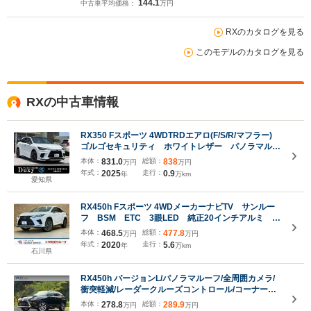
144.1
中古車平均価格：
万円
RXのカタログを見る
このモデルのカタログを見る
RXの中古車情報
RX350 Fスポーツ 4WDTRDエアロ(F/S/R/マフラー)
ゴルゴセキュリティ ホワイトレザー パノラマルー
フ 輻射ヒーター デジタルインナーミラー リア電
本体：
831.0
総額：
838
万円
万円
動シート 寒冷地仕様 ドライブレコーダー
年式：
2025
走行：
0.9
年
万km
LEXUSチームメイト 純正21インチAW
愛知県
RX450h Fスポーツ 4WDメーカーナビTV サンルー
フ BSM ETC 3眼LED 純正20インチアルミ シ
ートヒーター セーフティセンス レーダークルコ
本体：
468.5
総額：
477.8
万円
万円
ン レザーシート シートヒーター 電動リアゲー
年式：
2020
走行：
5.6
年
万km
ト Bluetooth USBポート
石川県
RX450h バージョンL/パノラマルーフ/全周囲カメラ/
衝突軽減/レーダークルーズコントロール/コーナーセ
ンサー/HUD/BSM/ハンドルヒーター/シートヒータ
本体：
278.8
総額：
289.9
万円
万円