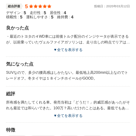
5
総合評価
投稿日：
2020
年
03
月
12
日
5
5
4
デザイン :
走行性 :
居住性 :
5
5
4
積載性 :
運転しやすさ :
維持費 :
良かった点
・最近のトヨタの４WD車には前後トルク配分のインジケータが表示できる
が、以前乗っていたヴェルファイアガソリンは、走り出しの時点でリアはゼ
ロで、１～２秒後にリアにもかかるようだったが、RXは走り出しの時点で
▼全てを表示する
最初から３：２くらいの表示になる。（舗装路直進で）つまり「フロントが
滑ってからリアがかかる」のではなく、ゼロスタートからリアも駆動してい
気になった点
る。これは雪道走行や大雨時に利する。 ・OPリアモニター付きなので、家
族には快適。サンルーフは、曇りの日の採光や冬季の快晴時早く車内を暖め
SUVなので、多少の腰高感はしかたない。最低地上高200mm以上なのでト
たいときに便利。 ・トヨタの信頼性。レクサスオーナーズデスク。SOSボ
レードオフ。冬タイヤは１８インチホイールがGOOD。
タンあり。 ・アナログ時計がついているという高級感。シートクーラーつ
き。リアリクライニングあり。ハンドルデザインがレクサスならではの意
総評
匠。トヨタ車は最新のクラウン、RAV４、カロツーでもステアリングスイッ
チの感触等疑問符が付いてしまう。 ・これはトヨタ車共通だが、全周囲モ
所有感を満たしてくれる車。発売当初は「どうだ！」的威圧感があったがそ
ニターがストップアンドゴーのたびにオートオン。駐車場からの発進時も、
れも最近では和らいできた。100万？高いだけのことはある。最低でもあと
後ろから乗り込むような場合フロントを確認しなくても画像で確認できる。
３年は乗りたい。
▼全てを表示する
他メーカーの車は、いちいちボタンを１～２回押さないと見られないものが
多い。交差点での右左折時も同様。 ・十分すぎる加速。車内に伝わるエン
ジン音が、２Lとは思えない低音を奏でる。 ・カードキー付き。
特徴