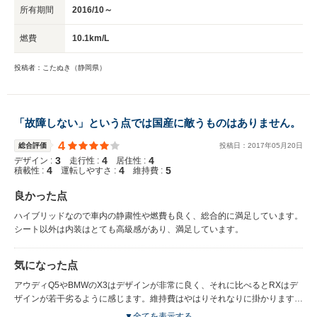
所有期間
2016/10～
燃費
10.1km/L
投稿者：こたぬき（静岡県）
「故障しない」という点では国産に敵うものはありません。
4
総合評価
投稿日：
2017
年
05
月
20
日
3
4
4
デザイン :
走行性 :
居住性 :
4
4
5
積載性 :
運転しやすさ :
維持費 :
良かった点
ハイブリッドなので車内の静粛性や燃費も良く、総合的に満足しています。
シート以外は内装はとても高級感があり、満足しています。
気になった点
アウディQ5やBMWのX3はデザインが非常に良く、それに比べるとRXはデ
ザインが若干劣るように感じます。維持費はやはりそれなりに掛かります。
シートは長時間乗ってると疲れてくるので、ひょっとしたら身体に合ってな
▼全てを表示する