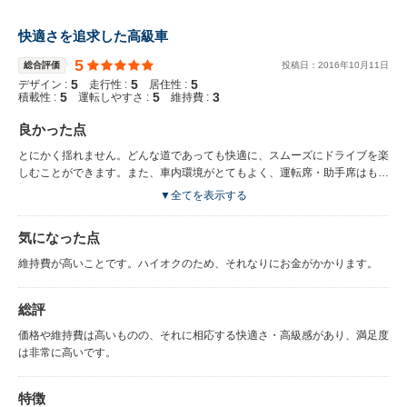
ーはある程度の維持費は覚悟していた方がいいと思います。 車体寸法：全
長4770、全幅1885、全高1690の大きい車です。が、ホイールベースが
快適さを追求した高級車
2740で、バックモニターやセンサー、各安全装置がついてるので、慣れて
しまえば取り回しも意外に楽です。現行の新型はさらに大きくなってるみた
5
総合評価
投稿日：
2016
年
10
月
11
日
いですが、サイズ的にはフルモデルチェンジする前の大きさがいいですね。
5
5
5
デザイン :
走行性 :
居住性 :
丁度いい大きさです。車内も広いです。 確か新車価格が650万程度のRXを
5
5
3
積載性 :
運転しやすさ :
維持費 :
中古で400万で購入しましたが、やっぱりレクサスですからある程度は高い
ですよね。コストパフォーマンスが高いかどうかは分かりませんが、良く出
良かった点
来たいい車だと思いますし、価格に納得は出来ます。 私のRXのシートはレ
とにかく揺れません。どんな道であっても快適に、スムーズにドライブを楽
ザーではありませんが、やはりレクサス、内装はなかなか高級感がありま
しむことができます。また、車内環境がとてもよく、運転席・助手席はもち
す。レクサスのインテリアで一番良いのは、ナビを手元のマウスの様なもの
ろん、後部座席もゆとりをもって座ることができます。
で操作することが出来るのがいいですね。シートは長時間乗ってると疲れて
▼全てを表示する
くるので、ひょっとしたら身体に合ってないのか、シートの質自体が良くな
いのか分かりませんが、他のレクサス乗りもシートは残念と言ってますね。
気になった点
シート以外は内装はとても高級感があり、満足しています。
維持費が高いことです。ハイオクのため、それなりにお金がかかります。
総評
価格や維持費は高いものの、それに相応する快適さ・高級感があり、満足度
は非常に高いです。
特徴