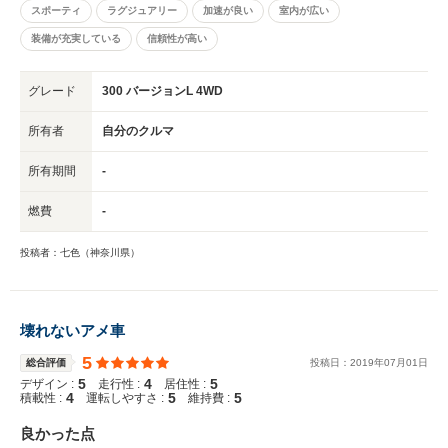
スポーティ
ラグジュアリー
加速が良い
室内が広い
装備が充実している
信頼性が高い
グレード
300 バージョンL 4WD
所有者
自分のクルマ
所有期間
-
燃費
-
投稿者：七色（神奈川県）
壊れないアメ車
5
総合評価
投稿日：
2019
年
07
月
01
日
5
4
5
デザイン :
走行性 :
居住性 :
4
5
5
積載性 :
運転しやすさ :
維持費 :
良かった点