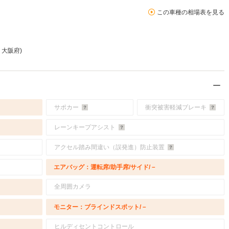
この車種の相場表を見る
 大阪府)
サポカー
衝突被害軽減ブレーキ
レーンキープアシスト
アクセル踏み間違い（誤発進）防止装置
エアバッグ：運転席/助手席/サイド/－
全周囲カメラ
モニター：ブラインドスポット/－
ヒルディセントコントロール