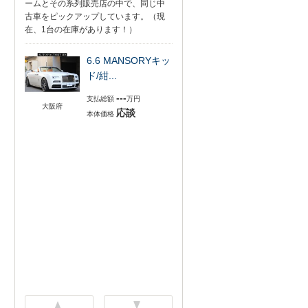
ームとその系列販売店の中で、同じ中
古車をピックアップしています。（現
在、1台の在庫があります！）
6.6 MANSORYキッ
ド/紺...
---
支払総額
万円
大阪府
応談
本体価格