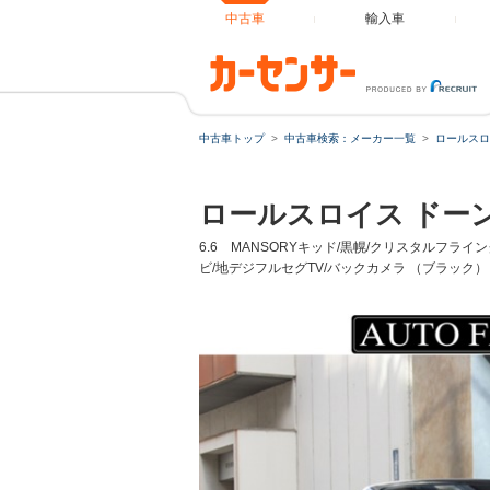
中古車
輸入車
中古車トップ
中古車検索：メーカー一覧
ロールスロ
ロールスロイス ドー
6.6 MANSORYキッド/黒幌/クリスタルフラ
ビ/地デジフルセグTV/バックカメラ （ブラック）