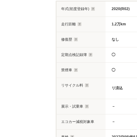
年式(初度登録年)
2020(R02)
走行距離
1.2万km
修復歴
なし
定期点検記録簿
◯
禁煙車
◯
リサイクル料
リ済込
展示・試乗車
－
エコカー減税対象車
－