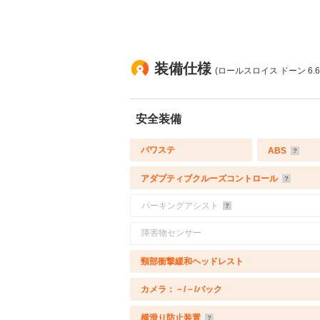
装備仕様
(ロールスロイス ドーン 6.6
安全装備
パワステ
ABS
アダプティブクルーズコントロール
パーキングアシスト
障害物センサー
頸部衝撃緩和ヘッドレスト
カメラ：－/－/バック
横滑り防止装置