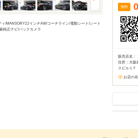
無料
ィ/MANSORY22インチAW/コーチライン/電動シート/シート
/純正ナビ/バックカメラ
販売店名：
住所：大阪
スビル１Ｆ
お店の