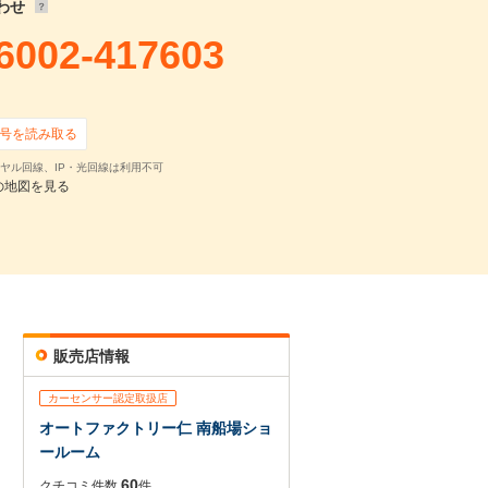
わせ
6002-417603
号を読み取る
ヤル回線、IP・光回線は利用不可
の地図を見る
販売店情報
カーセンサー認定取扱店
オートファクトリー仁 南船場ショ
ールーム
60
クチコミ件数
件