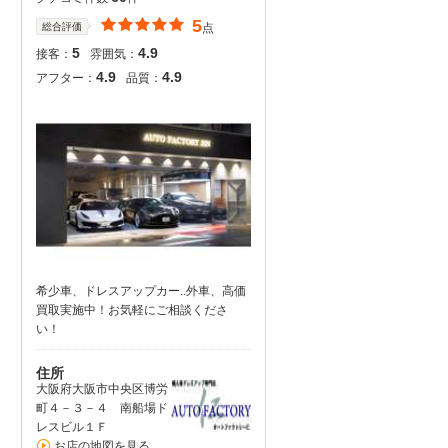
5
総合評価
点
5
4.9
接客：
雰囲気：
4.9
4.9
アフター：
品質：
希少車、ドレスアップカー..外車、高価
買取実施中！お気軽にご相談くださ
い！
住所
大阪府大阪市中央区博労
町４－３－４ 南船場ド
レスビル１Ｆ
お店の地図を見る