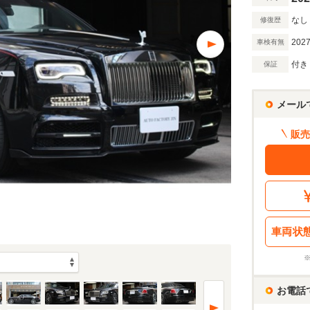
なし
修復歴
2027
車検有無
付き
保証
メール
販売
車両状
お電話