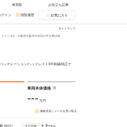
車買取
お役立ち記事
ログイン
閲覧履歴
お気に入り
サイトマップ
ドーン 6.6・大阪府大阪市中央区の中古車詳細
ー&ベンチレーション/ヘッドレストRR刺繍/純正ナ
車両本体価格
---
万円
価格見直しメールを受け取る
0
1.2
(R02)
走行距離
万km