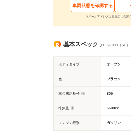
車両状態を確認する
※メールアドレスは販売店に公開
基本スペック
(ロールスロイス ドー
ボディタイプ
オープン
色
ブラック
車台末尾番号
805
排気量
6600cc
エンジン種別
ガソリン