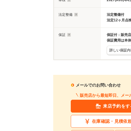
車検
2027(R09)年6
法定整備
法定整備付
法定12ヶ月点
保証
保証付：販売店
保証費用は本
詳しい保証内
メールでのお問い合わせ
販売店から最短即日、メー
来店予約をす
在庫確認・見積依