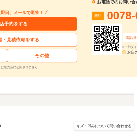
お電話でのお問い合
0078-
短即日、メールで返答！
無料
店予約をする
電話番
認・見積依頼をする
※一部ダイ
お店
その他
スは販売店に公開されません
)
キズ・凹みについて問い合わせる