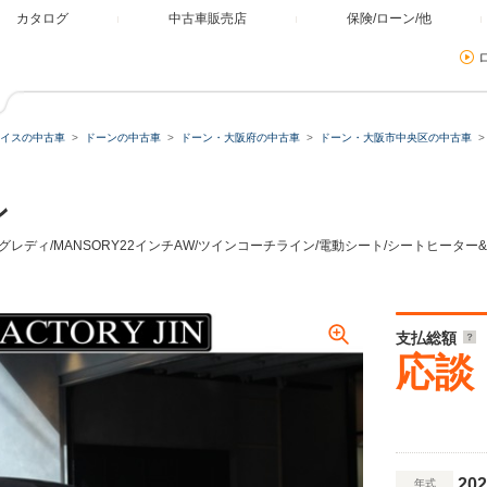
カタログ
中古車販売店
保険/ローン/他
イスの中古車
ドーンの中古車
ドーン・大阪府の中古車
ドーン・大阪市中央区の中古車
ン
イングレディ/MANSORY22インチAW/ツインコーチライン/電動シート/シートヒータ
支払総額
応談
202
年式