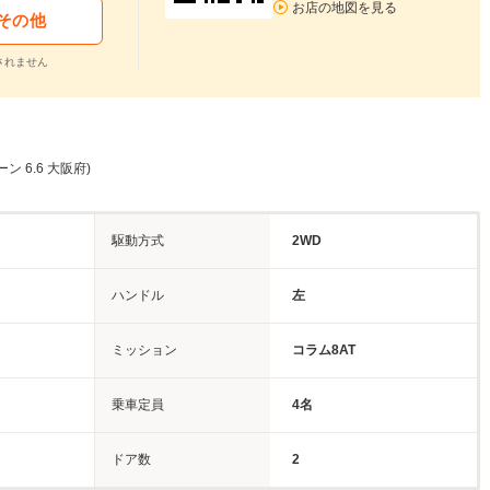
お店の地図を見る
その他
されません
ン 6.6 大阪府)
駆動方式
2WD
ハンドル
左
ミッション
コラム8AT
乗車定員
4名
ドア数
2