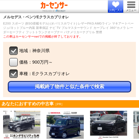
お気に入り
メニュー
メルセデス・ベンツ
Eクラスカブリオレ
E200 スポーツ (BSG搭載モデル) (オパリスホワイト) レザーPKG AMGライン マキアートベー
ジュ/ヨットブルー内装 新車保証 ナビ TV ブルマスターサウンド カープレイ 360°カメラ レー
ダーセーフティ フットトランクオープナー パナメリカーナグリル 禁煙
この車はカーセンサーnetでの掲載が終了しております。
地域：神奈川県
価格：900万円～
車種：Eクラスカブリオレ
掲載終了物件と似た条件で検索
あなたにおすすめの中古車
［PR］