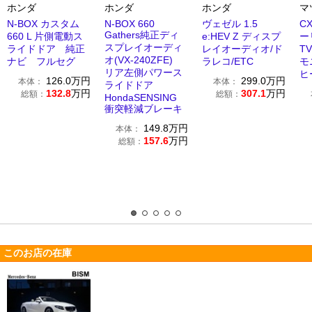
ホンダ
ホンダ
ホンダ
マ
N-BOX カスタム
N-BOX 660
ヴェゼル 1.5
CX
Gathers純正ディ
660 L 片側電動ス
e:HEV Z ディスプ
ー
スプレイオーディ
ライドドア 純正
レイオーディオ/ド
T
オ(VX-240ZFE)
ナビ フルセグ
ラレコ/ETC
モ
リア左側パワース
ヒ
126.0
万円
299.0
万円
本体：
本体：
ライドドア
132.8
万円
307.1
万円
総額：
総額：
HondaSENSING
衝突軽減ブレーキ
149.8
万円
本体：
157.6
万円
総額：
このお店の在庫