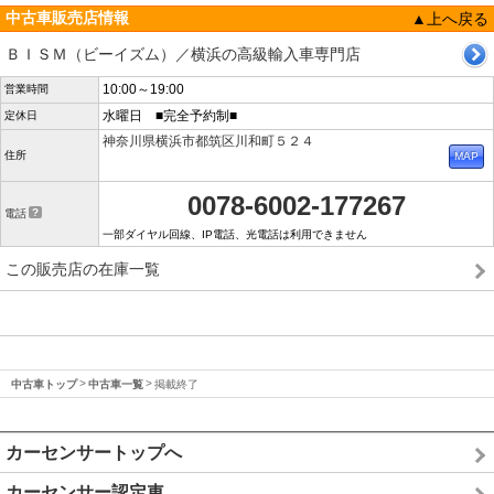
中古車販売店情報
▲上へ戻る
ＢＩＳＭ（ビーイズム）／横浜の高級輸入車専門店
10:00～19:00
営業時間
水曜日 ■完全予約制■
定休日
神奈川県横浜市都筑区川和町５２４
住所
0078-6002-177267
電話
一部ダイヤル回線、IP電話、光電話は利用できません
この販売店の在庫一覧
中古車トップ
中古車一覧
掲載終了
カーセンサートップへ
カーセンサー認定車