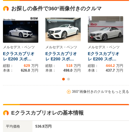
全高
全高
全
お探しの条件で360°画像付きのクルマ
1.41m
1.43m
1.
全幅
全幅
全
サイズ
1.81m
1.86m
1.
全長
全長
(全長x全幅x全高)
4.7m～4.71m
4.85m
5.03m
メルセデス・ベンツ
メルセデス・ベンツ
メルセデス・ベンツ
Eクラスカブリオ
Eクラスカブリオ
Eクラスカブリオ
レ E200 スポ…
レ E200 スポ…
レ E200 スポ…
総額：
629
万円
総額：
518
万円
総額：
444.2
万円
ホイールベース
ホイールベース
ホイー
本体：
626.0
万円
本体：
498.0
万円
本体：
437.7
万円
-m
-m
12.1～12.9km/L
14.0～14.1km/L
└市街地:9.0～
360°画像付きのクルマをもっと見る
└市街地:9.5～
9.4km/L
WLTCモード
9.7km/L
└郊外:12.2～
-
燃費
└郊外:14.4～
13.0km/L
14.5km/L
Eクラスカブリオレの基本情報
└高速道路:14.1～
└高速道路:17.3km/L
15.2km/L
平均価格
536.9万円
排気量
1496～1991cc
1997cc
3982～46