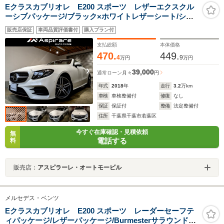
Eクラスカブリオレ E200 スポーツ レザーエクスクル
ーシブパッケージ/ブラック×ホワイトレザーシート/シー
トヒーター/ヘッドアップディスプレイ/エアスカー
販売店保証
車両品質評価書付
購入プラン付
フ/Burmesterサウンド/ナビゲーションTV/全方位カメラ/
アンビエントライト/CarPlay/LED
支払総額
本体価格
470.
449.
4
9
万円
万円
39,000
通常ローン
月々
円
年式
2018
年
走行
3.2
万km
車検
車検整備付
修復
なし
保証
保証付
整備
法定整備付
住所
千葉県千葉市若葉区
今すぐ在庫確認・見積依頼
無
電話する
料
販売店：
アスピラーレ・オートモービル
メルセデス・ベンツ
Eクラスカブリオレ E200 スポーツ レーダーセーフテ
ィパッケージ/レザーパッケージ/Burmesterサラウンドサ