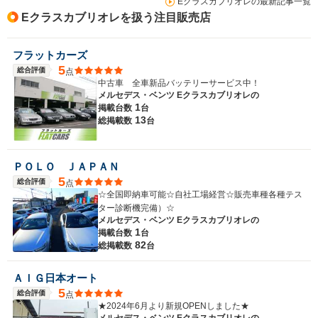
Eクラスカブリオレの最新記事一覧
Eクラスカブリオレを扱う注目販売店
フラットカーズ
5
総合評価
点
中古車 全車新品バッテリーサービス中！
メルセデス・ベンツ Eクラスカブリオレの
1
掲載台数
台
13
総掲載数
台
ＰＯＬＯ ＪＡＰＡＮ
5
総合評価
点
☆全国即納車可能☆自社工場経営☆販売車種各種テス
ター診断機完備）☆
メルセデス・ベンツ Eクラスカブリオレの
1
掲載台数
台
82
総掲載数
台
ＡＩＧ日本オート
5
総合評価
点
★2024年6月より新規OPENしました★