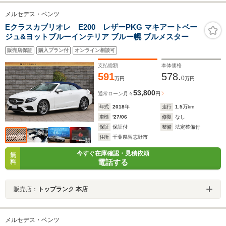
メルセデス・ベンツ
Eクラスカブリオレ E200 レザーPKG マキアートベー
ジュ&ヨットブルーインテリア ブルー幌 ブルメスター
販売店保証
購入プラン付
オンライン相談可
支払総額
本体価格
591
578.
0
万円
万円
53,800
通常ローン
月々
円
年式
2018
年
走行
1.5
万km
車検
'27/06
修復
なし
保証
保証付
整備
法定整備付
住所
千葉県習志野市
今すぐ在庫確認・見積依頼
無
電話する
料
販売店：
トップランク 本店
メルセデス・ベンツ