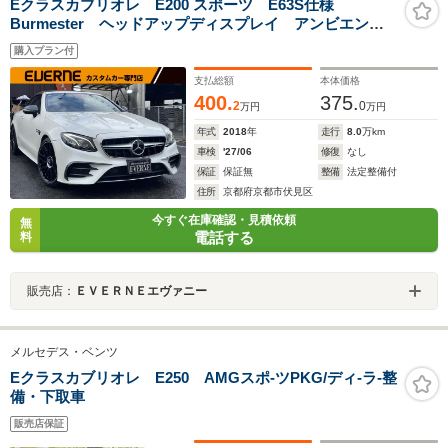
Eクラスカブリオレ E200 スポーツ E63S仕様
Burmester ヘッドアップディスプレイ アンビエント
ライト ACC ナビ フルセグTV 全方位カメラ パワ
購入プラン付
ーシート シートヒーター 黒赤革シート LEDヘッド
ライト レーンキープ ブラインドスポット
支払総額
本体価格
400.
375.
2
0
万円
万円
年式
2018
年
走行
8.0
万km
車検
'27/06
修復
なし
保証
保証無
整備
法定整備付
住所
京都府京都市伏見区
今すぐ在庫確認・見積依頼
無
電話する
料
販売店：
ＥＶＥＲＮＥエヴァニー
メルセデス・ベンツ
Eクラスカブリオレ E250 AMGスポ-ツPKG/ディ-ラ-整
備・下取車
販売店保証