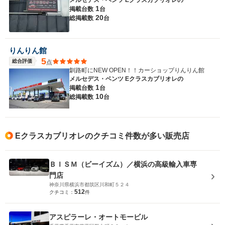
メルセデス・ベンツ Eクラスカブリオレの
1
掲載台数
台
20
総掲載数
台
りんりん館
5
総合評価
点
釧路町にNEW OPEN！！カーショップりんりん館
メルセデス・ベンツ Eクラスカブリオレの
1
掲載台数
台
10
総掲載数
台
Eクラスカブリオレのクチコミ件数が多い販売店
ＢＩＳＭ（ビーイズム）／横浜の高級輸入車専
門店
神奈川県横浜市都筑区川和町５２４
512
クチコミ：
件
アスピラーレ・オートモービル