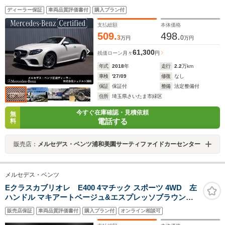
ウンドシステム/パフュームアトマイザ/360度カメラシス
ディーラー保証
車両品質評価書付
購入プラン付
テム/シートヒーター/アンビエントライト
支払総額
本体価格
509.
498.
3
0
万円
万円
61,300
残価ローン
月々
円
年式
2018
年
走行
2.2
万km
車検
'27/09
修復
なし
保証
保証付
整備
法定整備付
住所
埼玉県さいたま市緑区
今すぐ在庫確認・見積依頼
無
電話する
料
販売店：
メルセデス・ベンツ浦和美園サーティファイドカーセンター
メルセデス・ベンツ
Eクラスカブリオレ E400 4マチック スポーツ 4WD 左
ハンドル マキアートベージュ&エスプレッソブラウンレ
ザー エクスクルーシブPKG AMGスタイリングPKG パナ
販売店保証
車両品質評価書付
購入プラン付
オンライン相談可
メリカーナグリル Burmesterサラウンドサウンド シート