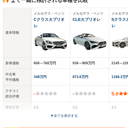
よく一緒に検討される車種を比較
メルセデス・ベンツ
メルセデス・ベンツ
メルセデ
Cクラスカブリオ
CLEカブリオレ
Sクラス
レ
レ
基本情報
新車価格
606～768万円
936～969万円
2145～2
中古車
348万円
872.6万円
1168.3万
平均価格
クチコミ
-
-
5.0
総合評価
乗車定員
4人
4人
4人
▼
全てを表示する
ドア数
2ドア
2ドア
2ドア