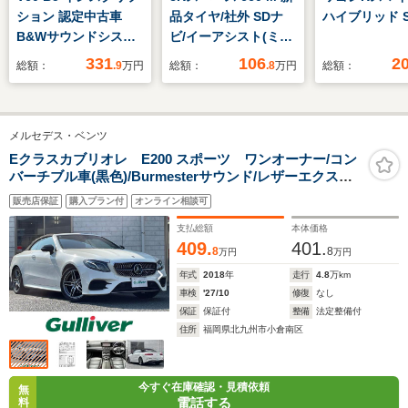
ション 認定中古車
品タイヤ/社外 SDナ
ハイブリッド S
B&Wサウンドシステ
ビ/イーアシスト(ミツ
ム サンルーフ 白革
ビシ)/シートヒーター
331
106
2
総額：
.9
万円
総額：
.8
万円
総額：
シート 純正9インチ
前席/車線逸脱防止支
ナビ フルセグTV
援システム/ヘッドラ
360°ビューカメラ
ンプ LED/USBジャッ
メルセデス・ベンツ
シートベンチレーショ
ク/Bluetooth接
ン シートヒーター
続/ETC/EBD付ABS
Eクラスカブリオレ E200 スポーツ ワンオーナー/コン
バーチブル車(黒色)/Burmesterサウンド/レザーエクスク
アダプティブクルーズ
ルーシブP/黒レザー/レーダーセーフティーパッケージ/純
コントロール
販売店保証
購入プラン付
オンライン相談可
正12.3インチナビ/360°カメラシステム/純正19AW
支払総額
本体価格
409.
401.
8
8
万円
万円
年式
2018
年
走行
4.8
万km
車検
'27/10
修復
なし
保証
保証付
整備
法定整備付
住所
福岡県北九州市小倉南区
今すぐ在庫確認・見積依頼
無
電話する
料