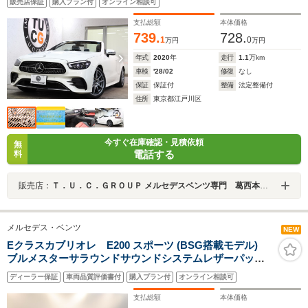
販売店保証
購入プラン付
オンライン相談可
AMGエアロ/19AW アンビエントL エアバランスPKG エ
アキャップ/ドラフトストップ 9AT
支払総額
本体価格
739.
728.
1
0
万円
万円
年式
2020
年
走行
1.1
万km
車検
'28/02
修復
なし
保証
保証付
整備
法定整備付
住所
東京都江戸川区
今すぐ在庫確認・見積依頼
無
電話する
料
販売店：
Ｔ．Ｕ．Ｃ．ＧＲＯＵＰ メルセデスベンツ専門 葛西本店／（株）ティーユーシー
メルセデス・ベンツ
NEW
Eクラスカブリオレ E200 スポーツ (BSG搭載モデル)
ブルメスターサラウンドサウンドシステムレザーパッケ
ージレーダーセーフティパッケージETCパワーシートシ
ディーラー保証
車両品質評価書付
購入プラン付
オンライン相談可
ートヒーターヘッドアップディスプレイダイヤモンドホ
ワイト
支払総額
本体価格