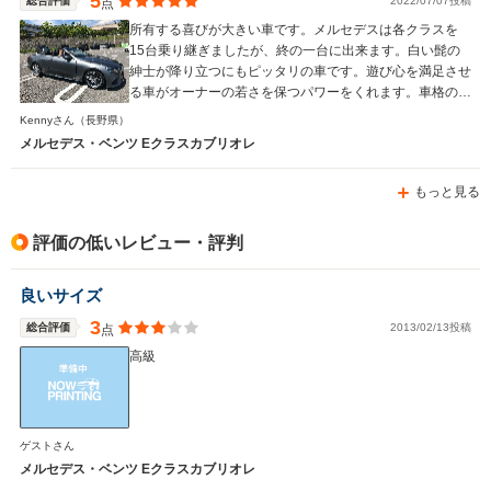
5
総合評価
2022/07/07投稿
点
所有する喜びが大きい車です。メルセデスは各クラスを
15台乗り継ぎましたが、終の一台に出来ます。白い髭の
紳士が降り立つにもピッタリの車です。遊び心を満足させ
る車がオーナーの若さを保つパワーをくれます。車格の高
さと落ち着いた色からフォーマル使用に違和感を覚えさせ
Kennyさん
（長野県）
ません。車選びに迷ったらこれが正解です。
メルセデス・ベンツ Eクラスカブリオレ
もっと見る
評価の低いレビュー・評判
良いサイズ
3
総合評価
2013/02/13投稿
点
高級
ゲストさん
メルセデス・ベンツ Eクラスカブリオレ