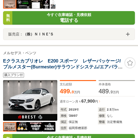
今すぐ在庫確認・見積依頼
無
電話する
料
販売店：
（株）ＮＩＮＥ’Ｓ
メルセデス・ベンツ
Eクラスカブリオレ E200 スポーツ レザーパッケージ/
ブルメスター(Burmester)サラウンドシステム/エアバラン
スパッケージ/レーダーセーフティパッケージ/エアキャッ
購入プラン付
プ/エアスカーフ/パワーシート/ステアリングアシスト/パ
フュームアトマイザー
支払総額
本体価格
499.
489.
9
9
万円
万円
67,900
通常ローン
月々
円
年式
2019
年
走行
2.5
万km
車検
'28/07
修復
なし
保証
保証無
整備
法定整備無
住所
福岡県糟屋郡
今すぐ在庫確認・見積依頼