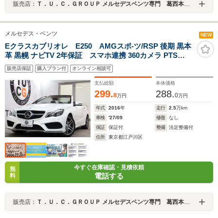
販売店：
Ｔ．Ｕ．Ｃ．ＧＲＯＵＰ メルセデスベンツ専門 葛西本店／（株）ティーユーシー
メルセデス・ベンツ
NEW
Eクラスカブリオレ E250 AMGスポ-ツ/RSP 後期 黒本
革 黒幌 ナビTV 2年保証 スマホ連携 360カメラ PTS
DSRC Sヒ-タ/エアスカ-フ AMGエアロ/19AW ダイナミッ
販売店保証
購入プラン付
オンライン相談可
クS LED-H/L 純正ドラレコ アナログ時計 エアキャップ/
ドラフトストップ 9AT Pスタ
支払総額
本体価格
299.
288.
8
0
万円
万円
年式
2016
年
走行
2.5
万km
車検
'27/09
修復
なし
保証
保証付
整備
法定整備付
住所
東京都江戸川区
今すぐ在庫確認・見積依頼
無
電話する
料
販売店：
Ｔ．Ｕ．Ｃ．ＧＲＯＵＰ メルセデスベンツ専門 葛西本店／（株）ティーユーシー