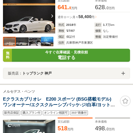
ヒーター/ベンチレーター エアスカーフ
支払総額
本体価格
641.
628.
8
0
万円
万円
58,400
通常ローン
月々
円
年式
2018
年
走行
1.7
万km
車検
'27/07
修復
なし
保証
保証付
整備
法定整備付
住所
兵庫県神戸市東灘区
今すぐ在庫確認・見積依頼
無
電話する
料
販売店：
トップランク 神戸
メルセデス・ベンツ
Eクラスカブリオレ E200 スポーツ (BSG搭載モデル)
ワンオーナー/エクスクルーシブパッケ-ジ/白革/ヨットブ
ルー/純HDDナビ/フルセグTV/全方位カメラ/アンビエント/
販売店保証
購入プラン付
オンライン相談可
360°画像付
ブルメスターサウンド/ヘッドアップディスプレ
イ/BSM/ETC2.0/パフュームアトマイザー/純AMG19イン
支払総額
本体価格
チAW
518
498.
0
万円
万円