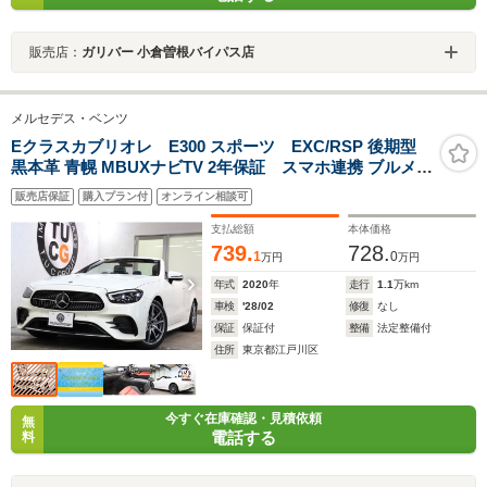
販売店：
ガリバー 小倉曽根バイパス店
メルセデス・ベンツ
Eクラスカブリオレ E300 スポーツ EXC/RSP 後期型
黒本革 青幌 MBUXナビTV 2年保証 スマホ連携 ブルメス
タ- Bカメラ PTS DSRC Sヒ-タ/ベンチレ-タ-/エアスカ-フ
販売店保証
購入プラン付
オンライン相談可
AMGエアロ/19AW アンビエントL エアバランスPKG エ
アキャップ/ドラフトストップ 9AT
支払総額
本体価格
739.
728.
1
0
万円
万円
年式
2020
年
走行
1.1
万km
車検
'28/02
修復
なし
保証
保証付
整備
法定整備付
住所
東京都江戸川区
今すぐ在庫確認・見積依頼
無
電話する
料