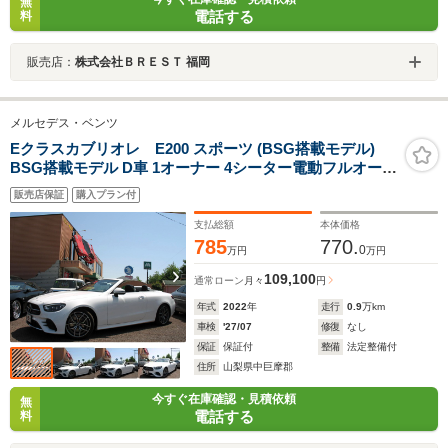
無
電話する
料
販売店：
株式会社ＢＲＥＳＴ 福岡
メルセデス・ベンツ
Eクラスカブリオレ E200 スポーツ (BSG搭載モデル)
BSG搭載モデル D車 1オーナー 4シーター電動フルオープ
ン 進化型レーダーセーフティ
販売店保証
購入プラン付
支払総額
本体価格
785
770.
0
万円
万円
109,100
通常ローン
月々
円
年式
2022
年
走行
0.9
万km
車検
'27/07
修復
なし
保証
保証付
整備
法定整備付
住所
山梨県中巨摩郡
今すぐ在庫確認・見積依頼
無
電話する
料