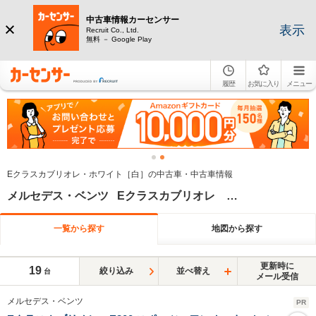
中古車情報カーセンサー
表示
Recruit Co., Ltd.
無料 － Google Play
履歴
お気に入り
メニュー
Eクラスカブリオレ・ホワイト［白］の中古車・中古車情報
メルセデス・ベンツ Eクラスカブリオレ ホワイト系
一覧から探す
地図から探す
更新時に
19
絞り込み
並べ替え
台
メール受信
メルセデス・ベンツ
PR