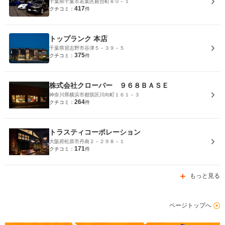
千葉県千葉市若葉区殿台町８０－１
417
クチコミ：
件
トップランク 本店
千葉県習志野市谷津５－３９－５
375
クチコミ：
件
株式会社クローバー ９６８ＢＡＳＥ
神奈川県横浜市都筑区川向町１６１－３
264
クチコミ：
件
トラスティコーポレーション
大阪府松原市丹南２－２９８－１
171
クチコミ：
件
もっと見る
ページトップへ