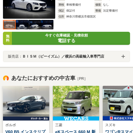
車検
車検整備付
修復
なし
保証
保証付
整備
法定整備付
住所
神奈川県横浜市都筑区
今すぐ在庫確認・見積依頼
無
電話する
料
販売店：
ＢＩＳＭ（ビーイズム）／横浜の高級輸入車専門店
あなたにおすすめの中古車
［PR］
ボルボ
三菱
スズキ
V60 B5 インスクリプ
eKスペース 660 M 新
ワゴンRスマイル