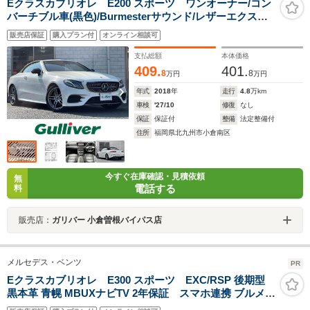
Eクラスカブリオレ E200 スポーツ ワンオーナー/コン
バーチブル車(黒色)/Burmesterサウンド/レザーエクスク
ルーシブP/黒レザー/レーダーセーフティーパッケージ/純
販売店保証
購入プラン付
オンライン相談可
正12.3インチナビ/360°カメラシステム/純正19AW
支払総額
本体価格
409.
401.
8
8
万円
万円
年式
2018
年
走行
4.8
万km
車検
'27/10
修復
なし
保証
保証付
整備
法定整備付
住所
福岡県北九州市小倉南区
今すぐ在庫確認・見積依頼
無
電話する
料
販売店：
ガリバー 小倉曽根バイパス店
メルセデス・ベンツ
PR
Eクラスカブリオレ E300 スポーツ EXC/RSP 後期型
黒本革 青幌 MBUXナビTV 2年保証 スマホ連携 ブルメス
タ- Bカメラ PTS DSRC Sヒ-タ/ベンチレ-タ-/エアスカ-フ