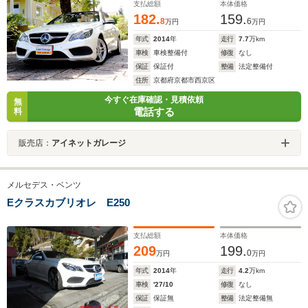
支払総額
本体価格
182.
159.
8
6
万円
万円
年式
2014
年
走行
7.7
万km
車検
車検整備付
修復
なし
保証
保証付
整備
法定整備付
住所
京都府京都市西京区
今すぐ在庫確認・見積依頼
無
電話する
料
販売店：
アイネットガレージ
メルセデス・ベンツ
Eクラスカブリオレ E250
支払総額
本体価格
209
199.
0
万円
万円
年式
2014
年
走行
4.2
万km
車検
'27/10
修復
なし
保証
保証無
整備
法定整備無