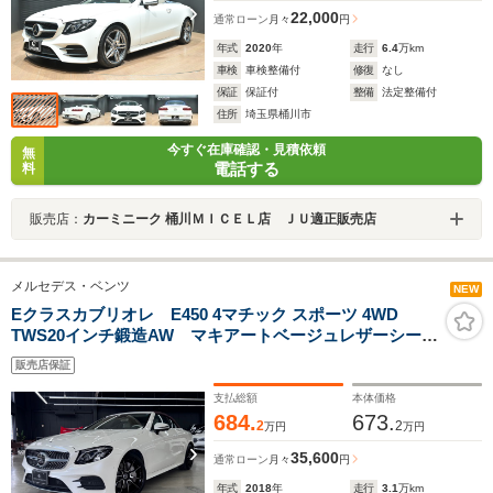
22,000
通常ローン
月々
円
年式
2020
年
走行
6.4
万km
車検
車検整備付
修復
なし
保証
保証付
整備
法定整備付
住所
埼玉県桶川市
今すぐ在庫確認・見積依頼
無
電話する
料
販売店：
カーミニーク 桶川ＭＩＣＥＬ店 ＪＵ適正販売店
メルセデス・ベンツ
NEW
Eクラスカブリオレ E450 4マチック スポーツ 4WD
TWS20インチ鍛造AW マキアートベージュレザーシー
ト エスプレッソブラウンインテリア レザーエクスク
販売店保証
ルーシブパッケージ 左ハンドル ブルメスターサウン
ド エアバランスパッケージ ディーラー記録簿
支払総額
本体価格
684.
673.
2
2
万円
万円
35,600
通常ローン
月々
円
年式
2018
年
走行
3.1
万km