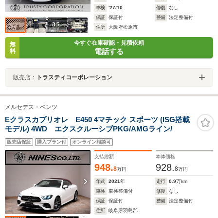
車検
'27/10
修復
なし
保証
保証付
整備
法定整備付
住所
大阪府松原市
今すぐ在庫確認・見積依頼
無
電話する
料
販売店：
トラスティコーポレーション
メルセデス・ベンツ
Eクラスカブリオレ E450 4マチック スポーツ (ISG搭載
モデル) 4WD エクスクルーシブPKG/AMGライン/
販売店保証
購入プラン付
オンライン相談可
支払総額
本体価格
948.
928.
8
8
万円
万円
年式
2021
年
走行
0.9
万km
車検
車検整備付
修復
なし
保証
保証付
整備
法定整備付
住所
岐阜県羽島郡