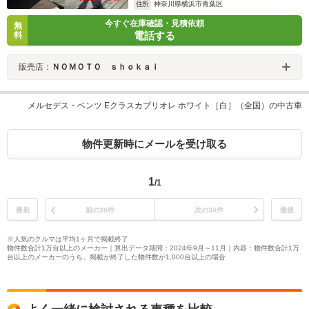
住所
神奈川県横浜市青葉区
今すぐ在庫確認・見積依頼
無
電話する
料
販売店：
ＮＯＭＯＴＯ ｓｈｏｋａｉ
メルセデス・ベンツ Eクラスカブリオレ ホワイト［白］（全国）の中古車
物件更新時にメールを受け取る
1
/1
最初
前の30件
次の30件
最後
※人気のクルマは平均1ヶ月で掲載終了
物件数合計1万台以上のメーカー｜算出データ期間：2024年9月～11月｜内容：物件数合計1万
台以上のメーカーのうち、掲載が終了した物件数が1,000台以上の場合