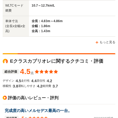
WLTCモード
10.7～12.7km/L
駆動方式
FR
FR
FR
燃費
車体寸法
全長：4.83m～4.86m
(全長x全幅x全
全幅：1.86m
高)
全高：1.43m
もっと見る
Eクラスカブリオレに関するクチコミ・評価
4.5
総合評価
点
4.5
4.4
4.2
デザイン :
走行性 :
居住性 :
3.8
4.2
3.7
積載性 :
運転しやすさ :
維持費 :
評価の高いレビュー・評判
完成度の高いメルセデス最高の一台。