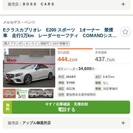
販売店：
ＢＯＳＳ ＣＡＲＳ
メルセデス・ベンツ
Eクラスカブリオレ E200 スポーツ 1オーナー 禁煙
車 走行1万km レーダーセーフティ COMANDシステ
ム フルセグ 360°カメラ レザーパッケージ シート
購入プラン付
オンライン相談可
360°画像付
ヒーター HUD BSM ドラレコ キーレスゴー
支払総額
本体価格
444.
437.
2
7
万円
万円
34,600
通常ローン
月々
円
年式
2018
年
走行
1.0
万km
車検
'27/05
修復
なし
保証
保証無
整備
法定整備付
住所
愛知県名古屋市昭和区
今すぐ在庫確認・見積依頼
無
電話する
料
販売店：
アップル御器所店