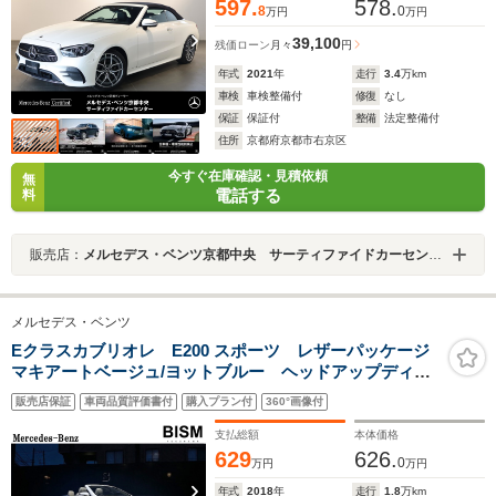
597.
578.
8
0
万円
万円
39,100
残価ローン
月々
円
年式
2021
年
走行
3.4
万km
車検
車検整備付
修復
なし
保証
保証付
整備
法定整備付
住所
京都府京都市右京区
今すぐ在庫確認・見積依頼
無
電話する
料
販売店：
メルセデス・ベンツ京都中央 サーティファイドカーセンター
メルセデス・ベンツ
Eクラスカブリオレ E200 スポーツ レザーパッケージ
マキアートベージュ/ヨットブルー ヘッドアップディス
プレイ 全周囲カメラ バリオルーフ レーダーセーフ
販売店保証
車両品質評価書付
購入プラン付
360°画像付
ティ パフュームアトマイザー ブルメスターサウン
ド AMG19インチホイール 禁煙
支払総額
本体価格
629
626.
0
万円
万円
年式
2018
年
走行
1.8
万km