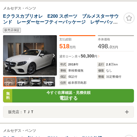
メルセデス・ベンツ
Eクラスカブリオレ E200 スポーツ ブルメスターサウ
ンド レーダーセーフティーパッケージ レザーパッケ
ージ ブラック/レッドレザーシート アンビエントライ
販売店保証
ト シートヒーター/エアスカーフ 360°カメラ 純正19
インチAW
支払総額
本体価格
518
498.
0
万円
万円
50,300
通常ローン
月々
円
年式
2018
年
走行
2.8
万km
車検
車検整備無
修復
なし
保証
保証付
整備
法定整備付
住所
岐阜県羽島郡
今すぐ在庫確認・見積依頼
無
電話する
料
販売店：
ＴＪＴ
メルセデス・ベンツ