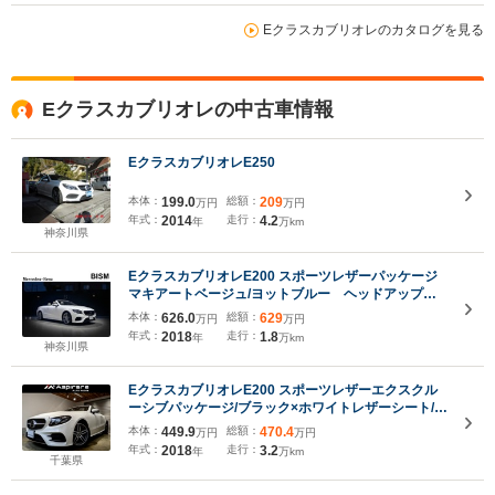
Eクラスカブリオレのカタログを見る
Eクラスカブリオレの中古車情報
EクラスカブリオレE250
本体：
199.0
総額：
209
万円
万円
年式：
2014
走行：
4.2
年
万km
神奈川県
EクラスカブリオレE200 スポーツレザーパッケージ
マキアートベージュ/ヨットブルー ヘッドアップデ
ィスプレイ 全周囲カメラ バリオルーフ レーダー
本体：
626.0
総額：
629
万円
万円
セーフティ パフュームアトマイザー ブルメスター
年式：
2018
走行：
1.8
年
万km
サウンド AMG19インチホイール 禁煙
神奈川県
EクラスカブリオレE200 スポーツレザーエクスクル
ーシブパッケージ/ブラック×ホワイトレザーシート/シ
ートヒーター/ヘッドアップディスプレイ/エアスカー
本体：
449.9
総額：
470.4
万円
万円
フ/Burmesterサウンド/ナビゲーションTV/全方位カメ
年式：
2018
走行：
3.2
年
万km
ラ/アンビエントライト/CarPlay/LED
千葉県