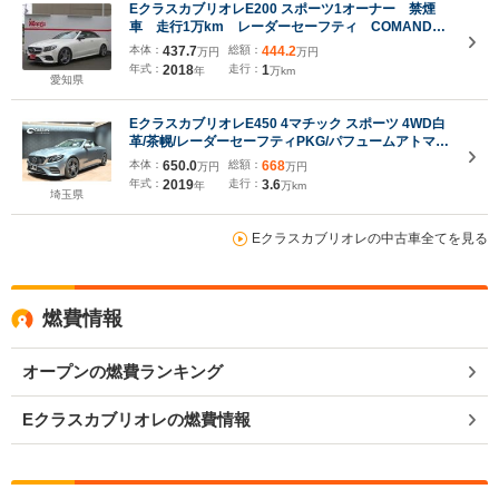
EクラスカブリオレE200 スポーツ1オーナー 禁煙
車 走行1万km レーダーセーフティ COMANDシ
ステム フルセグ 360°カメラ レザーパッケージ
本体：
437.7
総額：
444.2
万円
万円
シートヒーター HUD BSM ドラレコ キーレス
年式：
2018
走行：
1
年
万km
ゴー
愛知県
EクラスカブリオレE450 4マチック スポーツ 4WD白
革/茶幌/レーダーセーフティPKG/パフュームアトマイ
ザー/シートベンチレーション/Rクルコン/純ナビ/フル
本体：
650.0
総額：
668
万円
万円
セグ/カープレイ/全周囲カメラ/ETC2.0/BSM/HUD/ア
年式：
2019
走行：
3.6
年
万km
ンビエントライト/純19インチAW/ドラレコ/オートハ
埼玉県
イビーム
Eクラスカブリオレの中古車全てを見る
燃費情報
オープンの燃費ランキング
Eクラスカブリオレの燃費情報