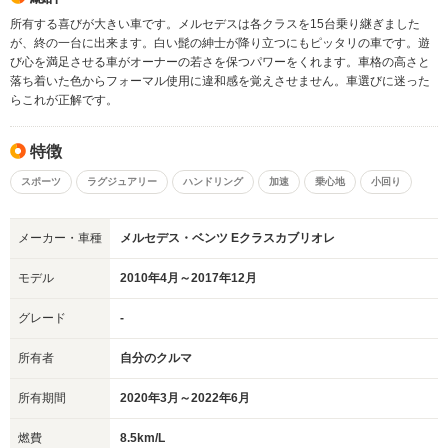
所有する喜びが大きい車です。メルセデスは各クラスを15台乗り継ぎました
が、終の一台に出来ます。白い髭の紳士が降り立つにもピッタリの車です。遊
び心を満足させる車がオーナーの若さを保つパワーをくれます。車格の高さと
落ち着いた色からフォーマル使用に違和感を覚えさせません。車選びに迷った
らこれが正解です。
特徴
スポーツ
ラグジュアリー
ハンドリング
加速
乗心地
小回り
メーカー・車種
メルセデス・ベンツ Eクラスカブリオレ
モデル
2010年4月～2017年12月
グレード
-
所有者
自分のクルマ
所有期間
2020年3月～2022年6月
燃費
8.5km/L