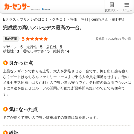
比較リスト
メニュー
Eクラスカブリオレの口コミ・クチコミ・評価・評判 | Kennyさん（長野県）
完成度の高いメルセデス最高の一台。
5
総合評価
投稿日：
2022
年
07
月
07
日
5
5
5
デザイン :
走行性 :
居住性 :
3
5
4
積載性 :
運転しやすさ :
維持費 :
良かった点
上品なデザインで作りも上質。大人を満足させる一台です。押し出し感も強く
なくデートはもちろんファミリーユースまで乗る人全員を満足させます。他の
メルセデス同様小回りが利くので狭い道も安心です。走行時の急な雨でも60k以
下に車速を落とせばルーフの開閉が可能で所要時間も短いのでとても便利で
す。
気になった点
ドアが長くて重いので狭い駐車場での乗降は気を遣います。
総評