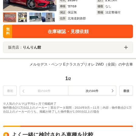
年式
2016
年
走行
2.8
万km
車検
'27/10
修復
なし
保証
保証無
整備
法定整備付
住所
北海道釧路郡
無
在庫確認・見積依頼
料
販売店：
りんりん館
メルセデス・ベンツ Eクラスカブリオレ 2WD（全国）の中古車
1
/2
最初
前の30件
次の30件
最後
※人気のクルマは平均1ヶ月で掲載終了
物件数合計1万台以上のメーカー｜算出データ期間：2024年9月～11月｜内容：物件数合計1万
台以上のメーカーのうち、掲載が終了した物件数が1,000台以上の場合
よく一緒に検討される車種を比較