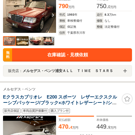
790
750.
0
万円
万円
年式
1993
年
走行
8.3
万km
車検
車検整備付
修復
なし
保証
保証無
整備
法定整備付
住所
千葉県市川市
無
在庫確認・見積依頼
料
販売店：
メルセデス・ベンツ浦安ＡＬＬ ＴＩＭＥ ＳＴＡＲＳ
メルセデス・ベンツ
Eクラスカブリオレ E200 スポーツ レザーエクスクル
ーシブパッケージ/ブラック×ホワイトレザーシート/シー
トヒーター/ヘッドアップディスプレイ/エアスカー
販売店保証
車両品質評価書付
購入プラン付
フ/Burmesterサウンド/ナビゲーションTV/全方位カメラ/
アンビエントライト/CarPlay/LED
支払総額
本体価格
470.
449.
4
9
万円
万円