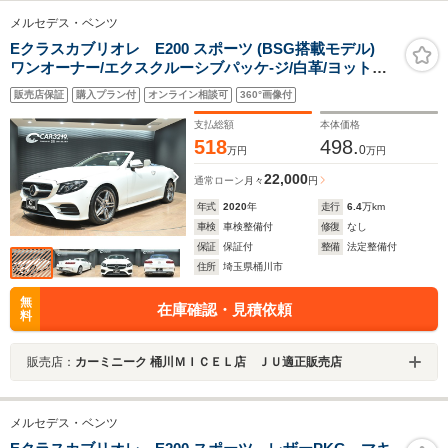
メルセデス・ベンツ
Eクラスカブリオレ E200 スポーツ (BSG搭載モデル)
ワンオーナー/エクスクルーシブパッケ-ジ/白革/ヨットブ
ルー/純HDDナビ/フルセグTV/全方位カメラ/アンビエント/
販売店保証
購入プラン付
オンライン相談可
360°画像付
ブルメスターサウンド/ヘッドアップディスプレ
イ/BSM/ETC2.0/パフュームアトマイザー/純AMG19イン
支払総額
本体価格
チAW
518
498.
0
万円
万円
22,000
通常ローン
月々
円
年式
2020
年
走行
6.4
万km
車検
車検整備付
修復
なし
保証
保証付
整備
法定整備付
住所
埼玉県桶川市
無
在庫確認・見積依頼
料
販売店：
カーミニーク 桶川ＭＩＣＥＬ店 ＪＵ適正販売店
メルセデス・ベンツ