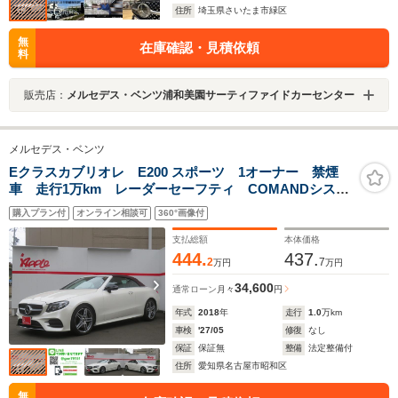
住所
埼玉県さいたま市緑区
無
在庫確認・見積依頼
料
販売店：
メルセデス・ベンツ浦和美園サーティファイドカーセンター
メルセデス・ベンツ
Eクラスカブリオレ E200 スポーツ 1オーナー 禁煙
車 走行1万km レーダーセーフティ COMANDシステ
ム フルセグ 360°カメラ レザーパッケージ シート
購入プラン付
オンライン相談可
360°画像付
ヒーター HUD BSM ドラレコ キーレスゴー
支払総額
本体価格
444.
437.
2
7
万円
万円
34,600
通常ローン
月々
円
年式
2018
年
走行
1.0
万km
車検
'27/05
修復
なし
保証
保証無
整備
法定整備付
住所
愛知県名古屋市昭和区
無