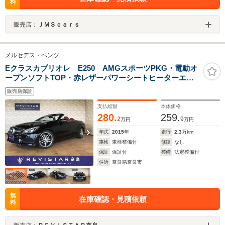
料
販売店：
ＪＭＳｃａｒｓ
メルセデス・ベンツ
Eクラスカブリオレ E250 AMGスポーツPKG・電動オ
ープンソフトTOP・赤レザーパワーシートヒーターエア
スカーフ・プレセーフブレーキ・追突軽減車・ブライン
販売店保証
ドスポット・ナビTV・BLUETOOTH・コーナーセンサー
インテリジェントライトシステム
支払総額
本体価格
280.
259.
2
9
万円
万円
年式
2015
年
走行
2.3
万km
車検
車検整備付
修復
なし
保証
保証付
整備
法定整備付
住所
奈良県奈良市
無
在庫確認・見積依頼
料