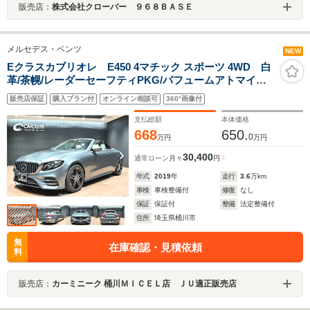
販売店：
株式会社クローバー ９６８ＢＡＳＥ
メルセデス・ベンツ
NEW
Eクラスカブリオレ E450 4マチック スポーツ 4WD 白
革/茶幌/レーダーセーフティPKG/パフュームアトマイザ
ー/シートベンチレーション/Rクルコン/純ナビ/フルセグ/
販売店保証
購入プラン付
オンライン相談可
360°画像付
カープレイ/全周囲カメラ/ETC2.0/BSM/HUD/アンビエン
トライト/純19インチAW/ドラレコ/オートハイビーム
支払総額
本体価格
668
650.
0
万円
万円
30,400
通常ローン
月々
円
年式
2019
年
走行
3.6
万km
車検
車検整備付
修復
なし
保証
保証付
整備
法定整備付
住所
埼玉県桶川市
無
在庫確認・見積依頼
料
販売店：
カーミニーク 桶川ＭＩＣＥＬ店 ＪＵ適正販売店