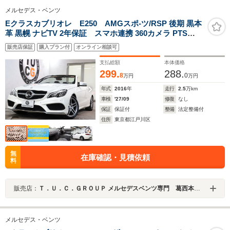
メルセデス・ベンツ
Eクラスカブリオレ E250 AMGスポ-ツ/RSP 後期 黒本
革 黒幌 ナビTV 2年保証 スマホ連携 360カメラ PTS
DSRC Sヒ-タ/エアスカ-フ AMGエアロ/19AW ダイナミッ
販売店保証
購入プラン付
オンライン相談可
クS LED-H/L 純正ドラレコ アナログ時計 エアキャップ/
ドラフトストップ 9AT Pスタ
支払総額
本体価格
299.
288.
8
0
万円
万円
年式
2016
年
走行
2.5
万km
車検
'27/09
修復
なし
保証
保証付
整備
法定整備付
住所
東京都江戸川区
無
在庫確認・見積依頼
料
販売店：
Ｔ．Ｕ．Ｃ．ＧＲＯＵＰ メルセデスベンツ専門 葛西本店／（株）ティーユーシー
メルセデス・ベンツ