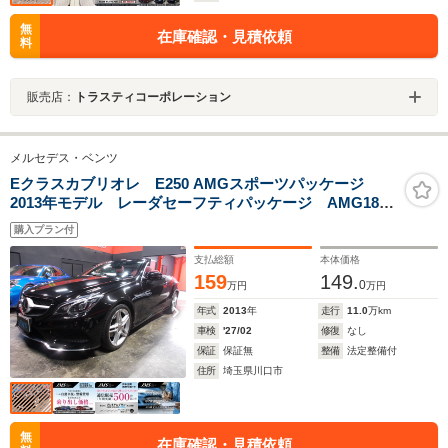
無
在庫確認・見積依頼
料
販売店：
トラスティコーポレーション
メルセデス・ベンツ
Eクラスカブリオレ E250 AMGスポーツパッケージ
2013年モデル レーダセーフティパッケージ AMG18イ
ンチ&エアロパーツ 電動オープン ベンガルレッドレザ
購入プラン付
ーシート 衝突軽減ブレーキ レーンキープ ステアリ
ングアシスト 純正HDDナビ地デジBカメラ ドラレコ
支払総額
本体価格
159
149.
0
万円
万円
年式
2013
年
走行
11.0
万km
車検
'27/02
修復
なし
保証
保証無
整備
法定整備付
住所
埼玉県川口市
無
在庫確認・見積依頼