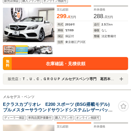
販売店保証
購入プラン付
オンライン相談可
クS LED-H/L 純正ドラレコ アナログ時計 エアキャップ/
ドラフトストップ 9AT Pスタ
支払総額
本体価格
299.
288.
8
0
万円
万円
年式
2016
年
走行
2.5
万km
車検
'27/09
修復
なし
保証
保証付
整備
法定整備付
住所
東京都江戸川区
無
在庫確認・見積依頼
料
販売店：
Ｔ．Ｕ．Ｃ．ＧＲＯＵＰ メルセデスベンツ専門 葛西本店／（株）ティーユーシー
メルセデス・ベンツ
Eクラスカブリオレ E200 スポーツ (BSG搭載モデル)
ブルメスターサラウンドサウンドシステムレザーパッケ
ージレーダーセーフティパッケージETCパワーシートシ
ディーラー保証
車両品質評価書付
購入プラン付
オンライン相談可
ートヒーターヘッドアップディスプレイダイヤモンドホ
ワイト
支払総額
本体価格