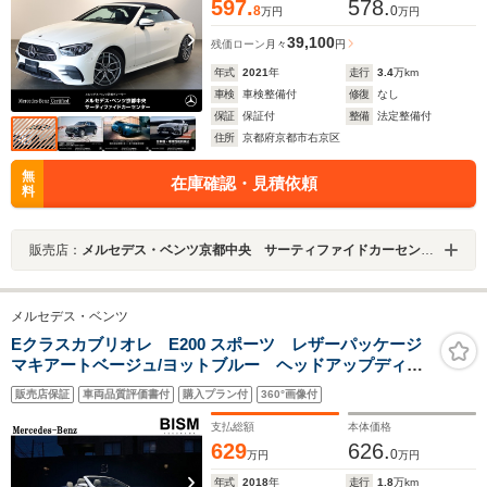
597.
578.
8
0
万円
万円
39,100
残価ローン
月々
円
年式
2021
年
走行
3.4
万km
車検
車検整備付
修復
なし
保証
保証付
整備
法定整備付
住所
京都府京都市右京区
無
在庫確認・見積依頼
料
販売店：
メルセデス・ベンツ京都中央 サーティファイドカーセンター
メルセデス・ベンツ
Eクラスカブリオレ E200 スポーツ レザーパッケージ
マキアートベージュ/ヨットブルー ヘッドアップディス
プレイ 全周囲カメラ バリオルーフ レーダーセーフ
販売店保証
車両品質評価書付
購入プラン付
360°画像付
ティ パフュームアトマイザー ブルメスターサウン
ド AMG19インチホイール 禁煙
支払総額
本体価格
629
626.
0
万円
万円
年式
2018
年
走行
1.8
万km