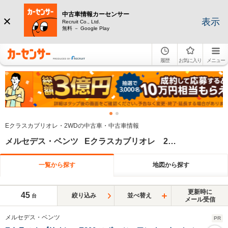
中古車情報カーセンサー
表示
Recruit Co., Ltd.
無料 － Google Play
履歴
お気に入り
メニュー
Eクラスカブリオレ・2WDの中古車・中古車情報
メルセデス・ベンツ Eクラスカブリオレ 2WD
一覧から探す
地図から探す
更新時に
45
絞り込み
並べ替え
台
メール受信
メルセデス・ベンツ
PR