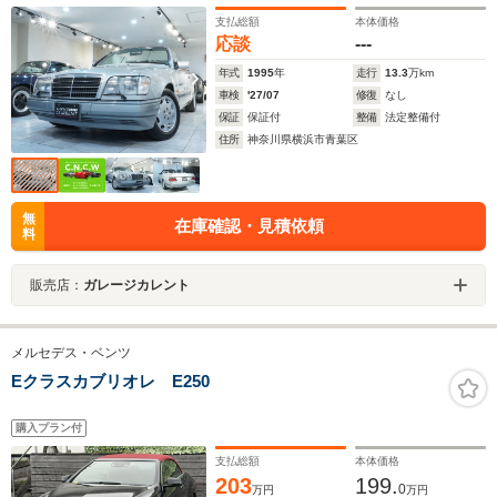
ップシリンダO/H済 ユーザー様買取車輌
支払総額
本体価格
応談
---
年式
1995
年
走行
13.3
万km
車検
'27/07
修復
なし
保証
保証付
整備
法定整備付
住所
神奈川県横浜市青葉区
無
在庫確認・見積依頼
料
販売店：
ガレージカレント
メルセデス・ベンツ
Eクラスカブリオレ E250
購入プラン付
支払総額
本体価格
203
199.
0
万円
万円