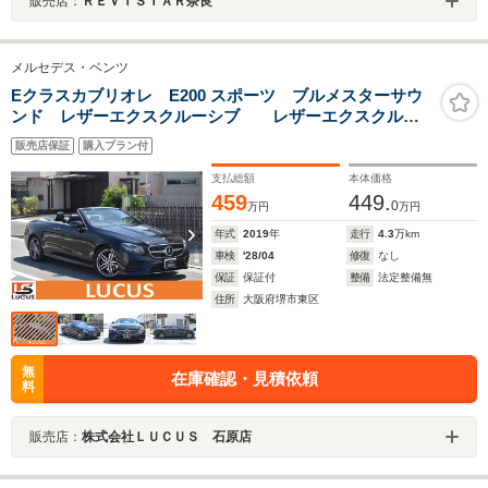
販売店：
ＲＥＶＩＳＴＡＲ奈良
メルセデス・ベンツ
Eクラスカブリオレ E200 スポーツ ブルメスターサウ
ンド レザーエクスクルーシブ レザーエクスクルー
シブ パフュームアトマイザー 360度カメラ ヘッドア
販売店保証
購入プラン付
ップディスプレイ ディストロニック
支払総額
本体価格
459
449.
0
万円
万円
年式
2019
年
走行
4.3
万km
車検
'28/04
修復
なし
保証
保証付
整備
法定整備無
住所
大阪府堺市東区
無
在庫確認・見積依頼
料
販売店：
株式会社ＬＵＣＵＳ 石原店