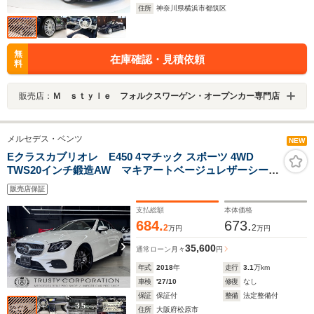
住所
神奈川県横浜市都筑区
無
在庫確認・見積依頼
料
販売店：
Ｍ ｓｔｙｌｅ フォルクスワーゲン・オープンカー専門店
メルセデス・ベンツ
NEW
Eクラスカブリオレ E450 4マチック スポーツ 4WD
TWS20インチ鍛造AW マキアートベージュレザーシー
ト エスプレッソブラウンインテリア レザーエクスク
販売店保証
ルーシブパッケージ 左ハンドル ブルメスターサウン
ド エアバランスパッケージ ディーラー記録簿
支払総額
本体価格
684.
673.
2
2
万円
万円
35,600
通常ローン
月々
円
年式
2018
年
走行
3.1
万km
車検
'27/10
修復
なし
保証
保証付
整備
法定整備付
住所
大阪府松原市