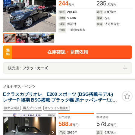
244
235.
0
万円
万円
年式
2014
年
走行
3.9
万km
車検
'27/05
修復
なし
保証
保証付
整備
法定整備付
住所
三重県鈴鹿市
無
在庫確認・見積依頼
料
販売店：
フラットカーズ
メルセデス・ベンツ
Eクラスカブリオレ E200 スポーツ (BSG搭載モデル)
レザーP 後期 BSG搭載 ブラック幌 黒ナッパレザー/エア
スカーフ MBUXナビ 地デジ 360度カメラ Aカープレイ ブ
販売店保証
購入プラン付
オンライン相談可
ルメスター エアバランスP ヘッドアップD Meコネクト パ
ドルシフト LEDライト AMGエアロ/19AW 2年保証付
支払総額
本体価格
588.
578.
6
0
万円
万円
年式
2020
年
走行
0.5
万km