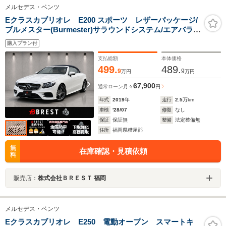
メルセデス・ベンツ
Eクラスカブリオレ E200 スポーツ レザーパッケージ/
ブルメスター(Burmester)サラウンドシステム/エアバラン
スパッケージ/レーダーセーフティパッケージ/エアキャッ
購入プラン付
プ/エアスカーフ/パワーシート/ステアリングアシスト/パ
フュームアトマイザー
支払総額
本体価格
499.
489.
9
9
万円
万円
67,900
通常ローン
月々
円
年式
2019
年
走行
2.5
万km
車検
'28/07
修復
なし
保証
保証無
整備
法定整備無
住所
福岡県糟屋郡
無
在庫確認・見積依頼
料
販売店：
株式会社ＢＲＥＳＴ 福岡
メルセデス・ベンツ
Eクラスカブリオレ E250 電動オープン スマートキ