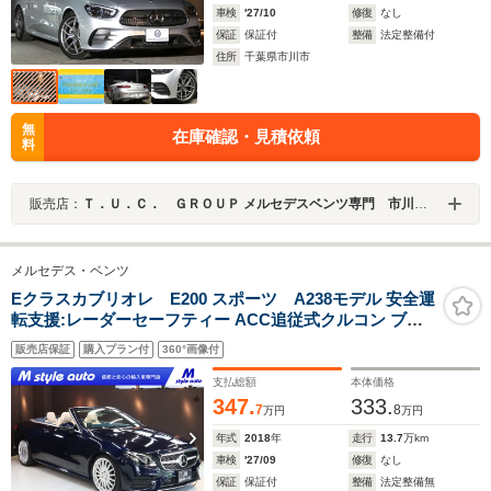
車検
'27/10
修復
なし
保証
保証付
整備
法定整備付
住所
千葉県市川市
無
在庫確認・見積依頼
料
販売店：
Ｔ．Ｕ．Ｃ． ＧＲＯＵＰ メルセデスベンツ専門 市川／（株）リガル
メルセデス・ベンツ
Eクラスカブリオレ E200 スポーツ A238モデル 安全運
転支援:レーダーセーフティー ACC追従式クルコン ブル
ー/ベージュ本革シートヒータ ナビ/TV/Bluetooth/音楽サ
販売店保証
購入プラン付
360°画像付
ーバ/360カメラ&センサー/ドラレコ 禁煙 整備点検記録簿
オープンカー専門店保証付き
支払総額
本体価格
347.
333.
7
8
万円
万円
年式
2018
年
走行
13.7
万km
車検
'27/09
修復
なし
保証
保証付
整備
法定整備無