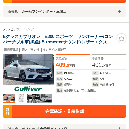
販売店：
カーセブンインポート三郷店
メルセデス・ベンツ
Eクラスカブリオレ E200 スポーツ ワンオーナー/コン
バーチブル車(黒色)/Burmesterサウンド/レザーエクスク
ルーシブP/黒レザー/レーダーセーフティーパッケージ/純
販売店保証
購入プラン付
オンライン相談可
正12.3インチナビ/360°カメラシステム/純正19AW
支払総額
本体価格
409.
401.
8
8
万円
万円
年式
2018
年
走行
4.8
万km
車検
'27/10
修復
なし
保証
保証付
整備
法定整備付
住所
福岡県北九州市小倉南区
無
在庫確認・見積依頼
料
販売店：
ガリバー 小倉曽根バイパス店