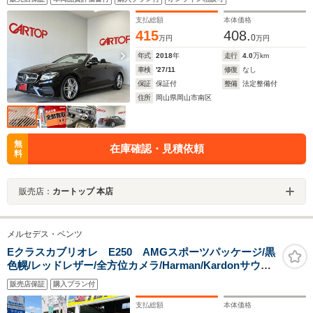
支払総額
本体価格
415
408.
0
万円
万円
年式
2018
年
走行
4.0
万km
車検
'27/11
修復
なし
保証
保証付
整備
法定整備付
住所
岡山県岡山市南区
無
在庫確認・見積依頼
料
販売店：
カートップ 本店
メルセデス・ベンツ
Eクラスカブリオレ E250 AMGスポーツパッケージ/黒
色幌/レッドレザー/全方位カメラ/Harman/Kardonサウン
ド/レーダーセーフティ/ブラインドスポット
販売店保証
購入プラン付
支払総額
本体価格