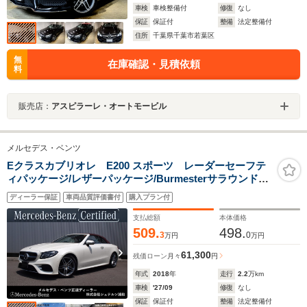
車検
車検整備付
修復
なし
保証
保証付
整備
法定整備付
住所
千葉県千葉市若葉区
無
在庫確認・見積依頼
料
販売店：
アスピラーレ・オートモービル
メルセデス・ベンツ
Eクラスカブリオレ E200 スポーツ レーダーセーフテ
ィパッケージ/レザーパッケージ/Burmesterサラウンドサ
ウンドシステム/パフュームアトマイザ/360度カメラシス
ディーラー保証
車両品質評価書付
購入プラン付
テム/シートヒーター/アンビエントライト
支払総額
本体価格
509.
498.
3
0
万円
万円
61,300
残価ローン
月々
円
年式
2018
年
走行
2.2
万km
車検
'27/09
修復
なし
保証
保証付
整備
法定整備付