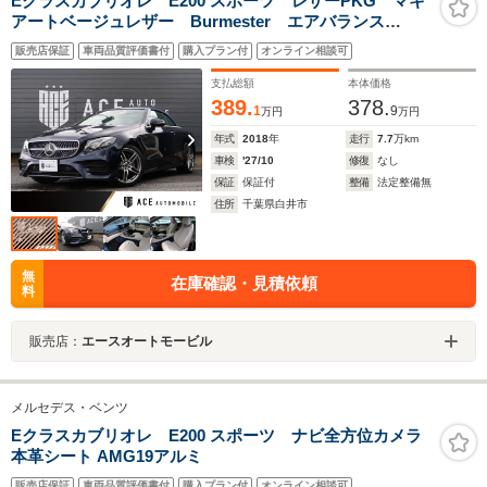
Eクラスカブリオレ E200 スポーツ レザーPKG マキ
アートベージュレザー Burmester エアバランス
PKG HUD エアスカーフ エアキャップ パワーシー
販売店保証
車両品質評価書付
購入プラン付
オンライン相談可
ト シートヒーター 青幌 レーダーセーフティ 全周
囲カメラ
支払総額
本体価格
389.
378.
1
9
万円
万円
年式
2018
年
走行
7.7
万km
車検
'27/10
修復
なし
保証
保証付
整備
法定整備無
住所
千葉県白井市
無
在庫確認・見積依頼
料
販売店：
エースオートモービル
メルセデス・ベンツ
Eクラスカブリオレ E200 スポーツ ナビ全方位カメラ
本革シート AMG19アルミ
販売店保証
車両品質評価書付
購入プラン付
オンライン相談可