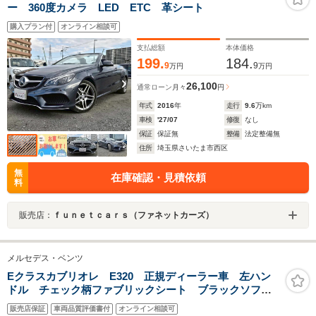
ー 360度カメラ LED ETC 革シート
購入プラン付
オンライン相談可
支払総額
本体価格
199.
184.
9
9
万円
万円
26,100
通常ローン
月々
円
年式
2016
年
走行
9.6
万km
車検
'27/07
修復
なし
保証
保証無
整備
法定整備無
住所
埼玉県さいたま市西区
無
在庫確認・見積依頼
料
販売店：
ｆｕｎｅｔｃａｒｓ（ファネットカーズ）
メルセデス・ベンツ
Eクラスカブリオレ E320 正規ディーラー車 左ハン
ドル チェック柄ファブリックシート ブラックソフト
トップ 幌動作確認済 ATオーバーホール済 ソフトト
販売店保証
車両品質評価書付
オンライン相談可