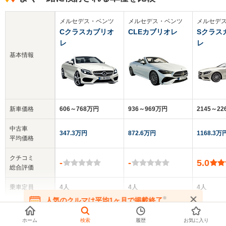
メルセデス・ベンツ
メルセデス・ベンツ
メルセデ
Cクラスカブリオ
CLEカブリオレ
Sクラス
レ
レ
基本情報
新車価格
606～768万円
936～969万円
2145～2
中古車
347.3万円
872.6万円
1168.3万
平均価格
クチコミ
-
-
5.0
総合評価
乗車定員
4人
4人
4人
※
人気のクルマは平均1ヶ月で掲載終了
▼
全てを表示する
ドア数
2ドア
2ドア
2ドア
在庫が無くなる前にお問い合わせください
ホーム
検索
履歴
お気に入り