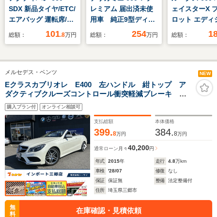
SDX 新品タイヤ/ETC/
レミアム 届出済未使
ェイスターX 
エアバッグ 運転席/パ
用車 純正9型ディス
ロット エディ
ワーステアリング/マ
プレイオーディオ e-
ディスプレイ
101
254
1
総額：
.8
万円
総額：
万円
総額：
ニュアルエアコン
Assist マルチアラ
オ9インチ/イ
ウンドモニター 両側
ェントルームミ
パワースライドドア
衝突安全装置/
メルセデス・ベンツ
パーキングセンサー
動スライドドア
NEW
ルーフレール ター
位モニター/車
Eクラスカブリオレ E400 左ハンドル 紺トップ ア
ダクティブクルーズコントロール衝突軽減ブレーキ ブ
ボ レーダークルーズ
防止支援システ
ラインドスポットモニター エアコンシート 360度カメ
コントロール スマー
ライブレコーダ
購入プラン付
オンライン相談可
ラ ドライブレコーダー レザーシート
トキー
正
支払総額
本体価格
399.
384.
8
8
万円
万円
40,200
通常ローン
月々
円
年式
2015
年
走行
4.8
万km
車検
'28/07
修復
なし
保証
保証無
整備
法定整備付
住所
埼玉県三郷市
無
在庫確認・見積依頼
料