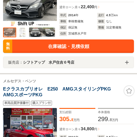
22,400
通常ローン
月々
円
年式
2014
年
走行
4.9
万km
車検
車検整備無
修復
なし
保証
保証無
整備
法定整備無
住所
茨城県水戸市
無
在庫確認・見積依頼
料
販売店：
シフトアップ 水戸住吉６号店
メルセデス・ベンツ
Eクラスカブリオレ E250 AMGスタイリングPKG
AMGスポーツPKG
車両品質評価書付
購入プラン付
支払総額
本体価格
305.
299.
8
8
万円
万円
34,800
通常ローン
月々
円