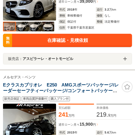
39,000
通常ローン
月々
円
年式
2018
年
走行
3.2
万km
車検
車検整備付
修復
なし
保証
保証付
整備
法定整備付
住所
千葉県千葉市若葉区
無
在庫確認・見積依頼
料
販売店：
アスピラーレ・オートモービル
メルセデス・ベンツ
Eクラスカブリオレ E250 AMGスポーツパッケージ/レ
ーダーセーフティーパッケージ/コンフォートパッケージ/
ブラックレザー/シートヒーター/メモリー付きパワーシー
販売店保証
車両品質評価書付
購入プラン付
ト/ACC/BSM/LKA/エアスカーフ/エアキャップ/LEDライ
ト/赤幌/全方位カメラ
支払総額
本体価格
241
219.
9
万円
万円
15,900
通常ローン
月々
円
年式
2015
年
走行
5.6
万km