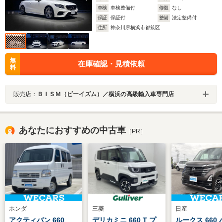
車検
車検整備付
修復
なし
保証
保証付
整備
法定整備付
住所
神奈川県横浜市都筑区
無
在庫確認・見積依頼
料
販売店：
ＢＩＳＭ（ビーイズム）／横浜の高級輸入車専門店
あなたにおすすめの中古車
［PR］
ホンダ
三菱
日産
アクティバン 660
デリカミニ 660 T プ
ルークス 660