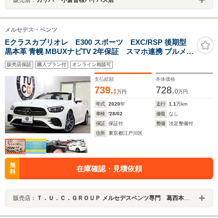
メルセデス・ベンツ
Eクラスカブリオレ E300 スポーツ EXC/RSP 後期型
黒本革 青幌 MBUXナビTV 2年保証 スマホ連携 ブルメス
タ- Bカメラ PTS DSRC Sヒ-タ/ベンチレ-タ-/エアスカ-フ
販売店保証
購入プラン付
オンライン相談可
AMGエアロ/19AW アンビエントL エアバランスPKG エ
アキャップ/ドラフトストップ 9AT
支払総額
本体価格
739.
728.
1
0
万円
万円
年式
2020
年
走行
1.1
万km
車検
'28/02
修復
なし
保証
保証付
整備
法定整備付
住所
東京都江戸川区
無
在庫確認・見積依頼
料
販売店：
Ｔ．Ｕ．Ｃ．ＧＲＯＵＰ メルセデスベンツ専門 葛西本店／（株）ティーユーシー