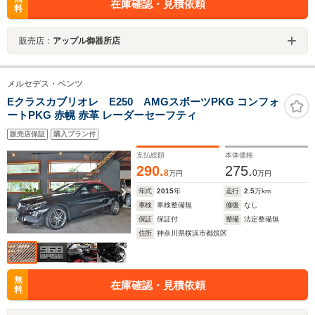
在庫確認・見積依頼
料
販売店：
アップル御器所店
メルセデス・ベンツ
Eクラスカブリオレ E250 AMGスポーツPKG コンフォ
ートPKG 赤幌 赤革 レーダーセーフティ
販売店保証
購入プラン付
支払総額
本体価格
290.
275.
8
0
万円
万円
年式
2015
年
走行
2.5
万km
車検
車検整備無
修復
なし
保証
保証付
整備
法定整備無
住所
神奈川県横浜市都筑区
無
在庫確認・見積依頼
料