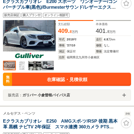
Eクラスカブリオレ E200 スポーツ ワンオーナー/コン
バーチブル車(黒色)/Burmesterサウンド/レザーエクスク
ルーシブP/黒レザー/レーダーセーフティーパッケージ/純
販売店保証
購入プラン付
オンライン相談可
正12.3インチナビ/360°カメラシステム/純正19AW
支払総額
本体価格
409.
401.
8
8
万円
万円
年式
2018
年
走行
4.8
万km
車検
'27/10
修復
なし
保証
保証付
整備
法定整備付
住所
福岡県北九州市小倉南区
無
在庫確認・見積依頼
料
販売店：
ガリバー 小倉曽根バイパス店
メルセデス・ベンツ
PR
Eクラスカブリオレ E250 AMGスポ-ツ/RSP 後期 黒本
革 黒幌 ナビTV 2年保証 スマホ連携 360カメラ PTS
DSRC Sヒ-タ/エアスカ-フ AMGエアロ/19AW ダイナミッ