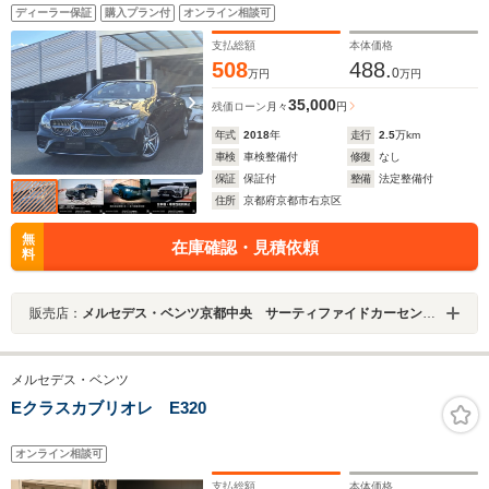
19AW
ディーラー保証
購入プラン付
オンライン相談可
支払総額
本体価格
508
488.
0
万円
万円
35,000
残価ローン
月々
円
年式
2018
年
走行
2.5
万km
車検
車検整備付
修復
なし
保証
保証付
整備
法定整備付
住所
京都府京都市右京区
無
在庫確認・見積依頼
料
販売店：
メルセデス・ベンツ京都中央 サーティファイドカーセンター
メルセデス・ベンツ
Eクラスカブリオレ E320
オンライン相談可
支払総額
本体価格