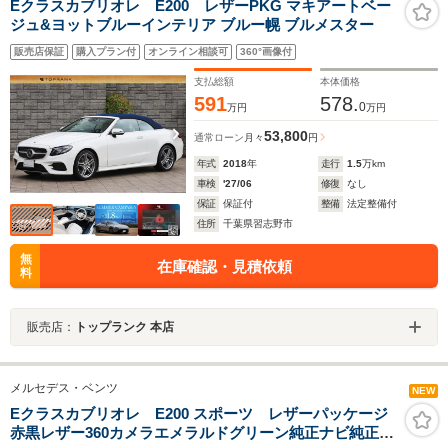
Eクラスカブリオレ E200 レザーPKG マキアートベー
ジュ&ヨットブルーインテリア ブルー幌 ブルメスター
販売店保証
購入プラン付
オンライン相談可
360°画像付
支払総額
本体価格
591
578.
0
万円
万円
53,800
通常ローン
月々
円
年式
2018
年
走行
1.5
万km
車検
'27/06
修復
なし
保証
保証付
整備
法定整備付
住所
千葉県習志野市
無
在庫確認・見積依頼
料
販売店：
トップランク 本店
メルセデス・ベンツ
NEW
Eクラスカブリオレ E200 スポーツ レザーパッケージ
赤黒レザー360カメラエメラルドグリーン純正ナビ純正