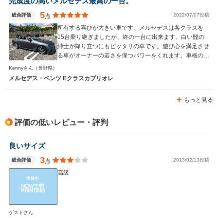
完成度の高いメルセデス最高の一台。
5
総合評価
2022/07/07投稿
点
所有する喜びが大きい車です。メルセデスは各クラスを
15台乗り継ぎましたが、終の一台に出来ます。白い髭の
紳士が降り立つにもピッタリの車です。遊び心を満足させ
る車がオーナーの若さを保つパワーをくれます。車格の高
さと落ち着いた色からフォーマル使用に違和感を覚えさせ
Kennyさん
（長野県）
ません。車選びに迷ったらこれが正解です。
メルセデス・ベンツ Eクラスカブリオレ
もっと見る
評価の低いレビュー・評判
良いサイズ
3
総合評価
2013/02/13投稿
点
高級
ゲストさん