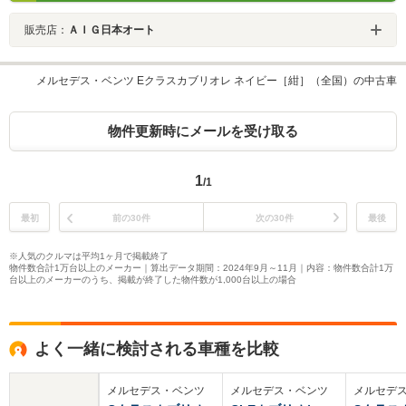
販売店：
ＡＩＧ日本オート
メルセデス・ベンツ Eクラスカブリオレ ネイビー［紺］（全国）の中古車
物件更新時にメールを受け取る
1
/1
最初
前の30件
次の30件
最後
※人気のクルマは平均1ヶ月で掲載終了
物件数合計1万台以上のメーカー｜算出データ期間：2024年9月～11月｜内容：物件数合計1万
台以上のメーカーのうち、掲載が終了した物件数が1,000台以上の場合
よく一緒に検討される車種を比較
メルセデス・ベンツ
メルセデス・ベンツ
メルセデ