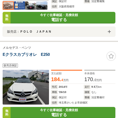
保証
保証付
整備
法定整備無
住所
大阪府高槻市
今すぐ在庫確認・見積依頼
無
電話する
料
販売店：
ＰＯＬＯ ＪＡＰＡＮ
メルセデス・ベンツ
Eクラスカブリオレ E250
販売店保証
支払総額
本体価格
184.
170.
4
0
万円
万円
年式
2014
年
走行
9.5
万km
車検
'26/10
修復
なし
保証
保証付
整備
法定整備付
住所
埼玉県さいたま市岩槻区
今すぐ在庫確認・見積依頼
無
電話する
料