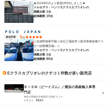
★2024年6月より新規OPENしました★
メルセデス・ベンツ Eクラスカブリオレの
1
掲載台数
台
19
総掲載数
台
ＰＯＬＯ ＪＡＰＡＮ
5
総合評価
点
☆全国即納車可能☆自社工場経営☆販売車種各種テス
ター診断機完備）☆
メルセデス・ベンツ Eクラスカブリオレの
1
掲載台数
台
80
総掲載数
台
Eクラスカブリオレのクチコミ件数が多い販売店
ＢＩＳＭ（ビーイズム）／横浜の高級輸入車専
門店
神奈川県横浜市都筑区川和町５２４
512
クチコミ：
件