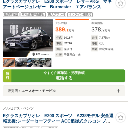
Eクラスカブリオレ E200 スポーツ レザーPKG マキ
アートベージュレザー Burmester エアバランス
PKG HUD エアスカーフ エアキャップ パワーシー
販売店保証
車両品質評価書付
購入プラン付
オンライン相談可
ト シートヒーター 青幌 レーダーセーフティ 全周
囲カメラ
支払総額
本体価格
389.
378.
1
9
万円
万円
年式
2018
年
走行
7.7
万km
車検
'27/10
修復
なし
保証
保証付
整備
法定整備無
住所
千葉県白井市
今すぐ在庫確認・見積依頼
無
電話する
料
販売店：
エースオートモービル
メルセデス・ベンツ
Eクラスカブリオレ E200 スポーツ A238モデル 安全運
転支援:レーダーセーフティー ACC追従式クルコン ブル
ー/ベージュ本革シートヒータ ナビ/TV/Bluetooth/音楽サ