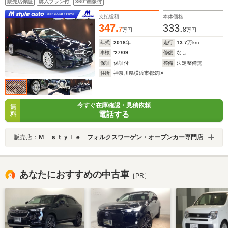
販売店保証
購入プラン付
360°画像付
ーバ/360カメラ&センサー/ドラレコ 禁煙 整備点検記録簿
オープンカー専門店保証付き
支払総額
本体価格
347.
333.
7
8
万円
万円
年式
2018
年
走行
13.7
万km
車検
'27/09
修復
なし
保証
保証付
整備
法定整備無
住所
神奈川県横浜市都筑区
今すぐ在庫確認・見積依頼
無
電話する
料
販売店：
Ｍ ｓｔｙｌｅ フォルクスワーゲン・オープンカー専門店
あなたにおすすめの中古車
［PR］