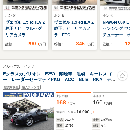
ホンダ
ホンダ
ホンダ
ヴェゼル 1.5 e:HEV Z
ヴェゼル 1.5 e:HEV Z
N-WGN 660 
純正ナビ フルセグ
純正ナビ リアカメ
センシング ワ
リアカメラ
ラ ETC
チューナー 
ンシング ク
290
345
1
総額：
.3
万円
総額：
.9
万円
総額：
ントロール E
アカメラ U-Se
年間走行無制
メルセデス・ベンツ
Eクラスカブリオレ E250 禁煙車 黒幌 キーレスゴ
ー レーダーセーフティPKG ACC BLIS RKA ディ
ストロニックプラス 黒革パワーシート シートヒータ
販売店保証
購入プラン付
ー エアスカーフ ナビTV ETC 360カメラ
支払総額
本体価格
168.
160.
4
0
万円
万円
16,000
通常ローン
月々
円
年式
2014
年
走行
8.8
万km
車検
'27/10
修復
なし