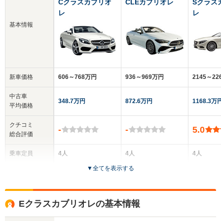
Cクラスカブリオ
CLEカブリオレ
Sクラス
レ
レ
基本情報
新車価格
606～768万円
936～969万円
2145～2
中古車
348.7万円
872.6万円
1168.3万
平均価格
クチコミ
-
-
5.0
総合評価
乗車定員
4人
4人
4人
▼
全てを表示する
ドア数
2ドア
2ドア
2ドア
全高
全高
全
Eクラスカブリオレの基本情報
1.41m
1.43m
1.