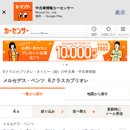
中古車情報カーセンサー
表示
Recruit Co., Ltd.
無料 － Google Play
履歴
お気に入り
メニュー
Eクラスカブリオレ・ネイビー［紺］の中古車・中古車情報
メルセデス・ベンツ Eクラスカブリオレ
一覧から探す
地図から探す
更新時に
4
絞り込み
並べ替え
台
メール受信
メルセデス・ベンツ