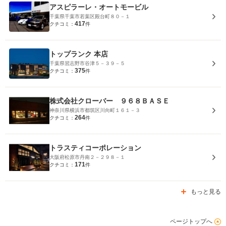
アスピラーレ・オートモービル
千葉県千葉市若葉区殿台町８０－１
417
クチコミ：
件
トップランク 本店
千葉県習志野市谷津５－３９－５
375
クチコミ：
件
株式会社クローバー ９６８ＢＡＳＥ
神奈川県横浜市都筑区川向町１６１－３
264
クチコミ：
件
トラスティコーポレーション
大阪府松原市丹南２－２９８－１
171
クチコミ：
件
もっと見る
ページトップへ