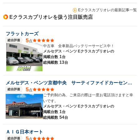
Eクラスカブリオレの最新記事一覧
Eクラスカブリオレを扱う注目販売店
フラットカーズ
5
総合評価
点
中古車 全車新品バッテリーサービス中！
メルセデス・ベンツ Eクラスカブリオレの
1
掲載台数
台
13
総掲載数
台
メルセデス・ベンツ京都中央 サーティファイドカーセンター
5
総合評価
点
ご予約制の為、ご来店の際は一度お電話頂けますと幸
いです。
メルセデス・ベンツ Eクラスカブリオレの
1
掲載台数
台
54
総掲載数
台
ＡＩＧ日本オート
5
総合評価
点