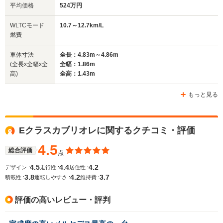
平均価格
524万円
全幅
全幅
全
WLTCモード
10.7～12.7km/L
サイズ
1.81m
1.86m
1.
燃費
全長
全長
(全長x全幅x全高)
4.7m～4.71m
4.85m
5.03m
車体寸法
全長：4.83m～4.86m
(全長x全幅x全
全幅：1.86m
高)
全高：1.43m
ホイールベース
ホイールベース
ホイー
-m
-m
もっと見る
12.1～12.9km/L
14.0～14.1km/L
└市街地:9.0～
└市街地:9.5～
Eクラスカブリオレに関するクチコミ・評価
9.4km/L
WLTCモード
9.7km/L
└郊外:12.2～
-
燃費
└郊外:14.4～
4.5
13.0km/L
総合評価
点
14.5km/L
└高速道路:14.1～
└高速道路:17.3km/L
4.5
4.4
4.2
デザイン :
走行性 :
居住性 :
15.2km/L
3.8
4.2
3.7
積載性 :
運転しやすさ :
維持費 :
排気量
1496～1991cc
1997cc
3982～46
評価の高いレビュー・評判
駆動方式
FR
FR
FR