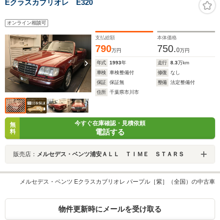
Eクラスカブリオレ E320
オンライン相談可
支払総額
本体価格
790
750.
0
万円
万円
年式
1993
年
走行
8.3
万km
車検
車検整備付
修復
なし
保証
保証無
整備
法定整備付
住所
千葉県市川市
今すぐ在庫確認・見積依頼
無
電話する
料
販売店：
メルセデス・ベンツ浦安ＡＬＬ ＴＩＭＥ ＳＴＡＲＳ
メルセデス・ベンツ Eクラスカブリオレ パープル［紫］（全国）の中古車
物件更新時にメールを受け取る