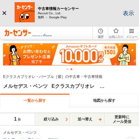
中古車情報カーセンサー
表示
Recruit Co., Ltd.
無料 － Google Play
履歴
お気に入り
メニュー
Eクラスカブリオレ・パープル［紫］の中古車・中古車情報
メルセデス・ベンツ Eクラスカブリオレ パープル系
一覧から探す
地図から探す
更新時に
1
絞り込み
並べ替え
台
メール受信
メルセデス・ベンツ