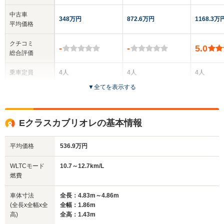
中古車
348万円
872.6万円
1168.3万
平均価格
クチコミ
-
-
5.0
総合評価
乗車定員
4人
4人
4人
▼
全てを表示する
ドア数
2ドア
2ドア
2ドア
全高
全高
全
Eクラスカブリオレの基本情報
1.41m
1.43m
1.
平均価格
536.9万円
全幅
全幅
全
WLTCモード
10.7～12.7km/L
サイズ
1.81m
1.86m
1.
燃費
全長
全長
(全長x全幅x全高)
4.7m～4.71m
4.85m
5.03m
車体寸法
全長：4.83m～4.86m
(全長x全幅x全
全幅：1.86m
高)
全高：1.43m
ホイールベース
ホイールベース
ホイー