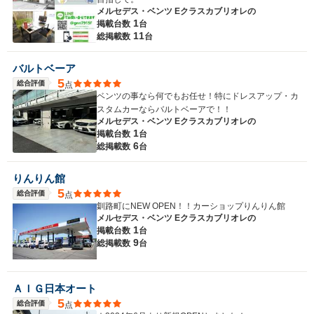
メルセデス・ベンツ Eクラスカブリオレの
1
掲載台数
台
11
総掲載数
台
バルトベーア
5
総合評価
点
ベンツの事なら何でもお任せ！特にドレスアップ・カ
スタムカーならバルトベーアで！！
メルセデス・ベンツ Eクラスカブリオレの
1
掲載台数
台
6
総掲載数
台
りんりん館
5
総合評価
点
釧路町にNEW OPEN！！カーショップりんりん館
メルセデス・ベンツ Eクラスカブリオレの
1
掲載台数
台
9
総掲載数
台
ＡＩＧ日本オート
5
総合評価
点