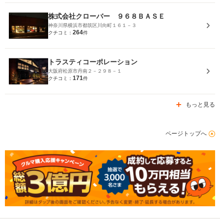
株式会社クローバー ９６８ＢＡＳＥ
神奈川県横浜市都筑区川向町１６１－３
264
クチコミ：
件
トラスティコーポレーション
大阪府松原市丹南２－２９８－１
171
クチコミ：
件
もっと見る
ページトップへ