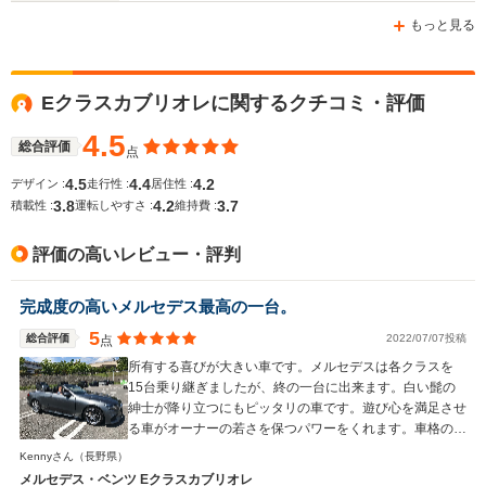
-m
-m
もっと見る
12.1～12.9km/L
14.0～14.1km/L
└市街地:9.0～
└市街地:9.5～
Eクラスカブリオレに関するクチコミ・評価
9.4km/L
WLTCモード
9.7km/L
└郊外:12.2～
-
燃費
└郊外:14.4～
4.5
13.0km/L
総合評価
点
14.5km/L
└高速道路:14.1～
└高速道路:17.3km/L
4.5
4.4
4.2
デザイン :
走行性 :
居住性 :
15.2km/L
3.8
4.2
3.7
積載性 :
運転しやすさ :
維持費 :
排気量
1496～1991cc
1997cc
3982～46
評価の高いレビュー・評判
駆動方式
FR
FR
FR
完成度の高いメルセデス最高の一台。
5
総合評価
2022/07/07投稿
点
所有する喜びが大きい車です。メルセデスは各クラスを
15台乗り継ぎましたが、終の一台に出来ます。白い髭の
紳士が降り立つにもピッタリの車です。遊び心を満足させ
る車がオーナーの若さを保つパワーをくれます。車格の高
さと落ち着いた色からフォーマル使用に違和感を覚えさせ
Kennyさん
（長野県）
ません。車選びに迷ったらこれが正解です。
メルセデス・ベンツ Eクラスカブリオレ