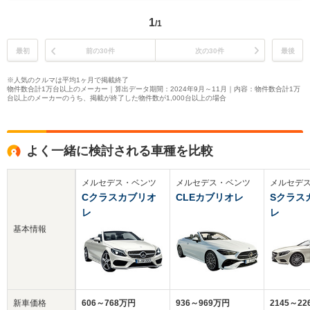
1
/1
最初
前の30件
次の30件
最後
※人気のクルマは平均1ヶ月で掲載終了
物件数合計1万台以上のメーカー｜算出データ期間：2024年9月～11月｜内容：物件数合計1万
台以上のメーカーのうち、掲載が終了した物件数が1,000台以上の場合
よく一緒に検討される車種を比較
メルセデス・ベンツ
メルセデス・ベンツ
メルセデ
Cクラスカブリオ
CLEカブリオレ
Sクラス
レ
レ
基本情報
新車価格
606～768万円
936～969万円
2145～2