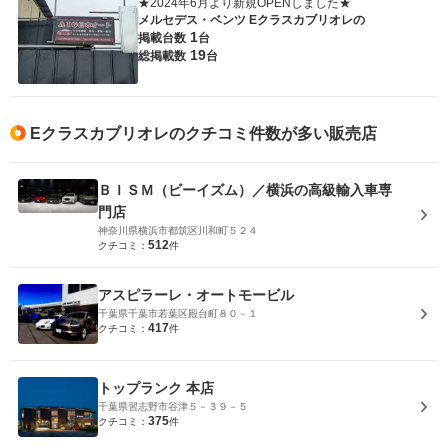
★2024年6月より新規OPENしました★
メルセデス・ベンツ Eクラスカブリオレの
1
掲載台数
台
19
総掲載数
台
Eクラスカブリオレのクチコミ件数が多い販売店
ＢＩＳＭ（ビーイズム）／横浜の高級輸入車専
門店
神奈川県横浜市都筑区川和町５２４
512
クチコミ：
件
アスピラーレ・オートモービル
千葉県千葉市若葉区殿台町８０－１
417
クチコミ：
件
トップランク 本店
千葉県習志野市谷津５－３９－５
375
クチコミ：
件