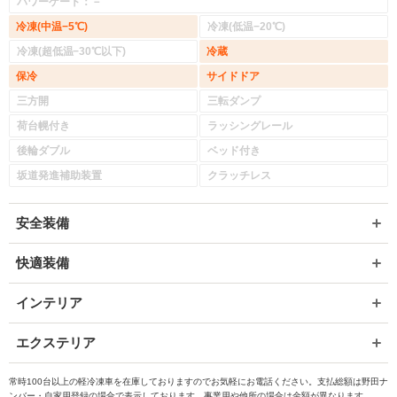
パワーゲート：－
冷凍(中温−5℃)
冷凍(低温−20℃)
冷凍(超低温−30℃以下)
冷蔵
保冷
サイドドア
三方開
三転ダンプ
荷台幌付き
ラッシングレール
後輪ダブル
ベッド付き
坂道発進補助装置
クラッチレス
安全装備
快適装備
インテリア
エクステリア
常時100台以上の軽冷凍車を在庫しておりますのでお気軽にお電話ください。支払総額は野田ナ
ンバー・自家用登録の場合で表示しております。事業用や他所の場合は金額が異なります。