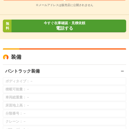
※メールアドレスは販売店に公開されません
今すぐ在庫確認・見積依頼
無
電話する
料
装備
バントラック装備
ボディタイプ：－
積載可能量：－
車両総重量：－
床面地上高：－
分類番号：－
クレーン：－