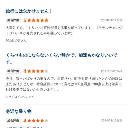
旅行には欠かせません！
5
総合評価
2020/04/19投稿
大満足です。｢トリパル｣家族が増える事を願っています。（モデルチェンジ
トリパルⅡが発売される事を願っています）
20台目の男さん
くらべものにならないくらい静かで、加速もかなりいいで
す。
4
総合評価
2017/05/25投稿
今月、買ったばかりの車なので、遠乗りや、町中を乗り回したとかの経験は
まだありませんが、総合評価について言えば100点満点中80点以上は確実に
行ける車ではないかと思います。…
シライロビンソンさん
身近な乗り物
4
総合評価
2014/03/12投稿