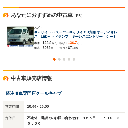
あなたにおすすめの中古車
［PR］
スズキ
キャリイ 660 スーパーキャリイ X 3方開 オーディオレ
ス LEDヘッドランプ キーレスエントリー シートバ
入力途中の情報を保存しますか？
ックスペース オーバーヘッドシェルフ 衝突被害軽減
128.8
136.7
本体：
万円
総額：
万円
ブレーキ 後方誤発進抑制機能 ESP アングルポス
2026
871
年式：
年
走行：
km
ト LED荷台作業灯 三方開
※次回問い合わせをする際に自動入力されます
※保存された情報は
90
日で破棄されます
いいえ
はい
中古車販売店情報
軽冷凍車専門店クールキャブ
営業時間
10:00～20:00
定休日
不定休 電話でのお問い合わせは ３６５日 ７：００－２
５：００