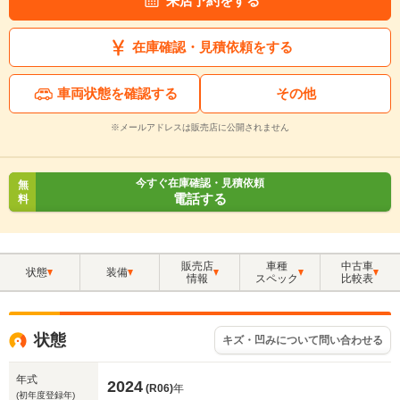
来店予約をする
在庫確認・見積依頼をする
車両状態を確認する
その他
※メールアドレスは販売店に公開されません
今すぐ在庫確認・見積依頼
無
電話する
料
販売店
車種
中古車
状態
装備
情報
スペック
比較表
状態
キズ・凹みについて問い合わせる
年式
2024
(R06)
年
(初年度登録年)