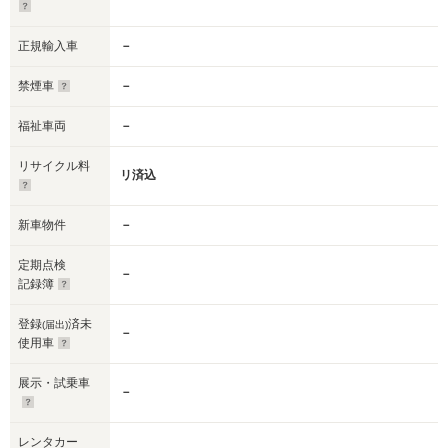
正規輸入車
－
禁煙車
－
福祉車両
－
リサイクル料
リ済込
新車物件
－
定期点検
－
記録簿
登録
済未
(届出)
－
使用車
展示・試乗車
－
レンタカー