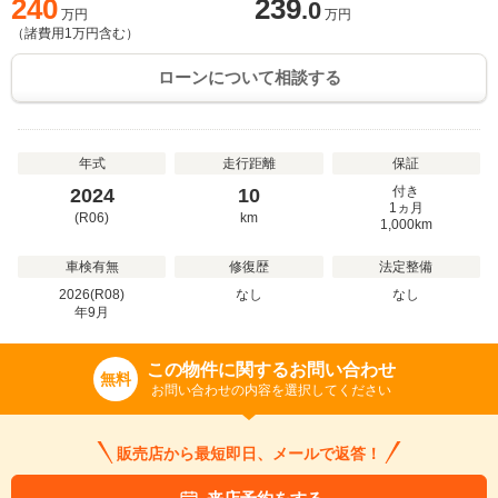
240
239
.0
万円
万円
（諸費用
1
万円含む）
ローンについて相談する
年式
走行距離
保証
付き
2024
10
1ヵ月
(R06)
km
1,000km
車検有無
修復歴
法定整備
2026(R08)
なし
なし
年
9
月
この物件に関するお問い合わせ
無料
お問い合わせの内容を選択してください
販売店から最短即日、メールで返答！