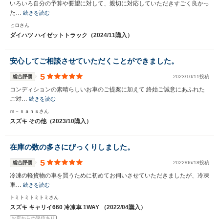
いろいろ自分の予算や要望に対して、親切に対応していただきすごく良かっ
た…
続きを読む
ヒロさん
ダイハツ ハイゼットトラック（2024/11購入）
安心してご相談させていただくことができました。
5
総合評価
2023/10/11投稿
コンディションの素晴らしいお車のご提案に加えて 終始ご誠意にあふれた
ご対…
続きを読む
ｍ－ｎａｎｓさん
スズキ その他（2023/10購入）
在庫の数の多さにびっくりしました。
5
総合評価
2022/06/18投稿
冷凍の軽貨物の車を買うために初めてお伺いさせていただきましたが、冷凍
車…
続きを読む
トミトミトミトミさん
スズキ キャリイ660 冷凍車 1WAY （2022/04購入）
お店からの返信あり