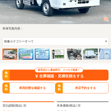
本体写真内容：
販売店から最短即日、メールで返答！
無
在庫確認・見積依頼をする
料
無
無
車両状態を確認する
来店予約をする
料
料
支払総額(税込)
本体価格(税込)