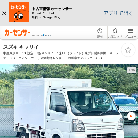
中古車情報カーセンサー
アプリで開く
Recruit Co., Ltd.
無料 － Google Play
履歴
お気に入り
メニュー
スズキ キャリイ
中温冷凍車 -5℃設定 7型キャリイ 4速AT （ホワイト）東プレ製冷凍機 キーレ
ス パワーウィンドウ リヤ障害物センサー 助手席エアバッグ ABS
1/46