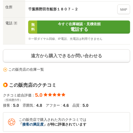
住所
千葉県野田市船形１８０７－２
MAP
電話
今すぐ在庫確認・見積依頼
無
電話する
料
※一部ダイヤル回線、IP電話、光電話は利用できません
遠方から購入できるか問い合わせる
この販売店の在庫一覧
この販売店のクチコミ
5.0
クチコミ総合評価：
（投稿数5件）
5.0
4.8
4.6
5.0
接客 :
雰囲気 :
アフター :
品質 :
この販売店で購入された方のクチコミでは
「
接客の満足度
」が特に評価されています