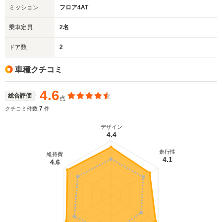
ミッション
フロア4AT
乗車定員
2名
ドア数
2
車種クチコミ
4.6
総合評価
点
7
クチコミ件数
件
デザイン
4.4
走行性
維持費
4.1
4.6