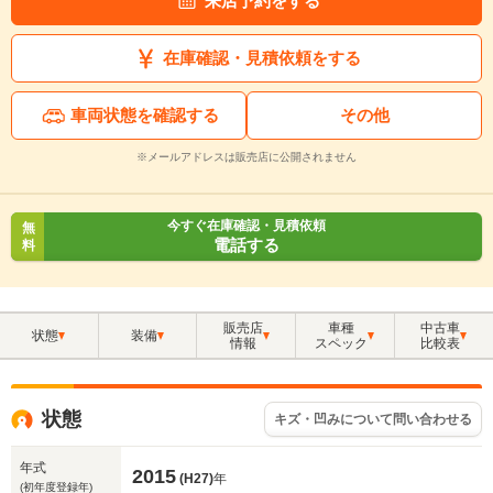
来店予約をする
在庫確認・見積依頼をする
車両状態を確認する
その他
※メールアドレスは販売店に公開されません
今すぐ在庫確認・見積依頼
無
電話する
料
販売店
車種
中古車
状態
装備
情報
スペック
比較表
状態
キズ・凹みについて問い合わせる
年式
2015
(H27)
年
(初年度登録年)