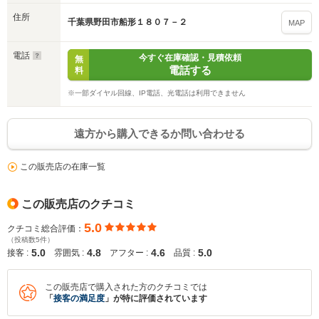
住所
千葉県野田市船形１８０７－２
MAP
電話
今すぐ在庫確認・見積依頼
無
電話する
料
※一部ダイヤル回線、IP電話、光電話は利用できません
遠方から購入できるか問い合わせる
この販売店の在庫一覧
この販売店のクチコミ
5.0
クチコミ総合評価：
（投稿数5件）
5.0
4.8
4.6
5.0
接客 :
雰囲気 :
アフター :
品質 :
この販売店で購入された方のクチコミでは
「
接客の満足度
」が特に評価されています