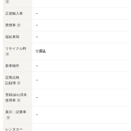
正規輸入車
－
禁煙車
－
福祉車両
－
リサイクル料
リ済込
新車物件
－
定期点検
－
記録簿
登録
済未
(届出)
－
使用車
展示・試乗車
－
レンタカー