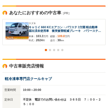
あなたにおすすめの中古車
［PR］
スズキ
キャリイ 660 KCエアコン・パワステ 3方開 軽自動車
届出済未使用車 衝突被害軽減ブレーキ パワーステア
入力途中の情報を保存しますか？
リング 運転席エアバック 助手席エアバック オート
103.3
109.8
本体：
万円
総額：
万円
マチックハイビーム レーンキープアシスト エアコ
2024
30
年式：
年
走行：
km
ン・クーラー 障害物センサー ABS
※次回問い合わせをする際に自動入力されます
※保存された情報は
90
日で破棄されます
いいえ
はい
中古車販売店情報
軽冷凍車専門店クールキャブ
営業時間
10:00～20:00
定休日
不定休 電話でのお問い合わせは ３６５日 ７：００－２
５：００