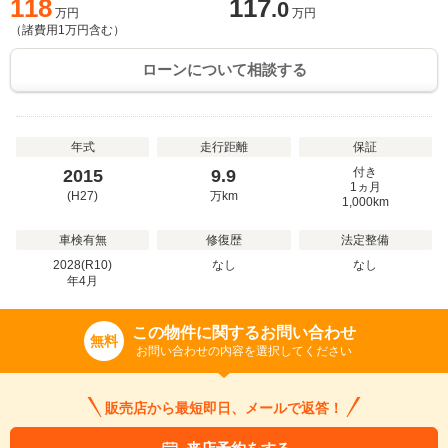
118
117
.0
万円
万円
（諸費用
1
万円含む）
ローンについて相談する
年式
走行距離
保証
付き
2015
9.9
1ヵ月
(H27)
万
km
1,000km
車検有無
修復歴
法定整備
2028(R10)
なし
なし
年
4
月
この物件に関するお問い合わせ
無料
お問い合わせの内容を選択してください
販売店から最短即日、メールで返答！