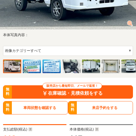
本体写真内容：
販売店から最短即日、メールで返答！
無
在庫確認・見積依頼をする
料
無
無
車両状態を確認する
来店予約をする
料
料
支払総額(税込)
本体価格(税込)