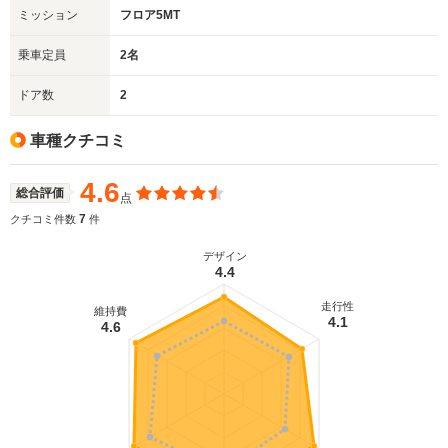
ミッション
フロア5MT
乗車定員
2名
ドア数
2
車種クチコミ
4.6
総合評価
点
7
クチコミ件数
件
デザイン
4.4
走行性
維持費
4.1
4.6