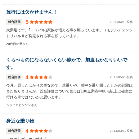
旅行には欠かせません！
5
総合評価
2020/04/19投稿
大満足です。｢トリパル｣家族が増える事を願っています。（モデルチェンジ
トリパルⅡが発売される事を願っています）
20台目の男さん
くらべものにならないくらい静かで、加速もかなりいいで
す。
4
総合評価
2017/05/25投稿
今月、買ったばかりの車なので、遠乗りや、町中を乗り回したとかの経験は
まだありませんが、総合評価について言えば100点満点中80点以上は確実に
行ける車ではないかと思います。…
シライロビンソンさん
身近な乗り物
4
総合評価
2014/03/12投稿