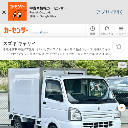
中古車情報カーセンサー
アプリで開く
Recruit Co., Ltd.
無料 － Google Play
履歴
お気に入り
メニュー
スズキ キャリイ
冷蔵冷凍車 中温-5℃設定 （スペリアホワイト）キャリイ食品シリーズ 片側スライド
ドア リヤワンタッチ扉 キーレス パワーウィンドウ 社外アルミホイール スノコ 荷箱
カギ
1/43