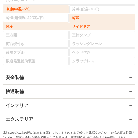
パワーゲート：－
冷凍(中温−5℃)
冷凍(低温−20℃)
冷凍(超低温−30℃以下)
冷蔵
保冷
サイドドア
三方開
三転ダンプ
荷台幌付き
ラッシングレール
後輪ダブル
ベッド付き
坂道発進補助装置
クラッチレス
安全装備
快適装備
インテリア
エクステリア
常時100台以上の軽冷凍車を在庫しておりますのでお気軽にお電話ください。支払総額は野田ナ
ンバー・自家用登録の場合で表示しております。事業用や他所の場合は金額が異なります。