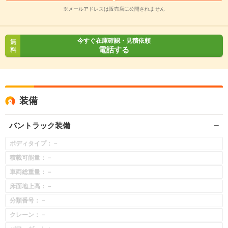
※メールアドレスは販売店に公開されません
今すぐ在庫確認・見積依頼
無
電話する
料
装備
バントラック装備
ボディタイプ：－
積載可能量：－
車両総重量：－
床面地上高：－
分類番号：－
クレーン：－