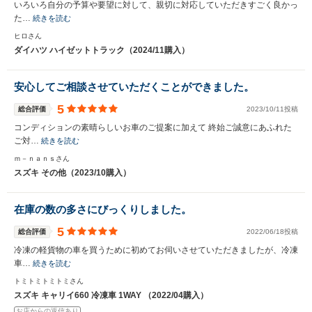
いろいろ自分の予算や要望に対して、親切に対応していただきすごく良かっ
た…
続きを読む
ヒロさん
ダイハツ ハイゼットトラック（2024/11購入）
安心してご相談させていただくことができました。
5
総合評価
2023/10/11投稿
コンディションの素晴らしいお車のご提案に加えて 終始ご誠意にあふれた
ご対…
続きを読む
ｍ－ｎａｎｓさん
スズキ その他（2023/10購入）
在庫の数の多さにびっくりしました。
5
総合評価
2022/06/18投稿
冷凍の軽貨物の車を買うために初めてお伺いさせていただきましたが、冷凍
車…
続きを読む
トミトミトミトミさん
スズキ キャリイ660 冷凍車 1WAY （2022/04購入）
お店からの返信あり