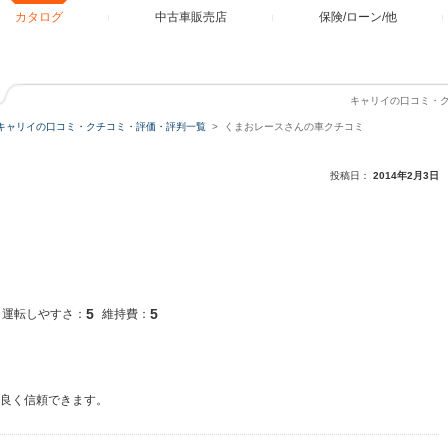
カタログ
中古車販売店
保険/ローン/他
キャリイの口コミ・
キャリイの口コミ・クチコミ・評価・評判一覧
くまおレースさんの車クチコミ
投稿日：
2014年2月3日
5
5
運転しやすさ：
維持費：
応良く信頼できます。