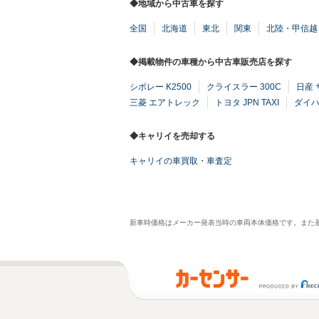
◆地域から中古車を探す
全国
北海道
東北
関東
北陸・甲信越
◆掲載物件の車種から中古車販売店を探す
シボレー K2500
クライスラー 300C
日産
三菱 エアトレック
トヨタ JPN TAXI
ダイハ
◆キャリイを売却する
キャリイの車買取・車査定
新車時価格はメーカー発表当時の車両本体価格です。また