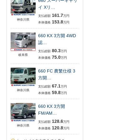
660 スーパーキャリ
イ Xリ…
161.7
支払総額
万円
神奈川県
153.8
本体価格
万円
660 KX 3方開 4WD
認…
80.3
支払総額
万円
岐阜県
75.0
本体価格
万円
660 FC 農繁仕様 3
方開…
67.1
支払総額
万円
神奈川県
59.8
本体価格
万円
660 KX 3方開
FM/AM…
128.6
支払総額
万円
神奈川県
120.8
本体価格
万円