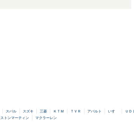
スバル
スズキ
三菱
ＫＴＭ
ＴＶＲ
アバルト
いすゞ
ＵＤ
アストンマーティン
マクラーレン