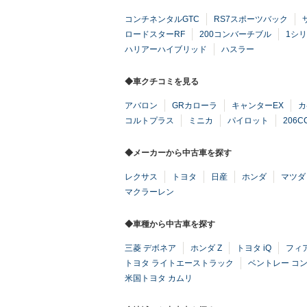
コンチネンタルGTC
RS7スポーツバック
ロードスターRF
200コンバーチブル
1シ
ハリアーハイブリッド
ハスラー
◆車クチコミを見る
アバロン
GRカローラ
キャンターEX
カ
コルトプラス
ミニカ
パイロット
206C
◆メーカーから中古車を探す
レクサス
トヨタ
日産
ホンダ
マツダ
マクラーレン
◆車種から中古車を探す
三菱 デボネア
ホンダ Z
トヨタ iQ
フィア
トヨタ ライトエーストラック
ベントレー コ
米国トヨタ カムリ