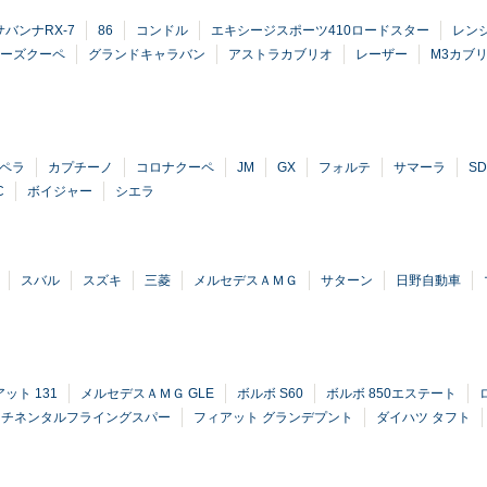
サバンナRX-7
86
コンドル
エキシージスポーツ410ロードスター
レン
リーズクーペ
グランドキャラバン
アストラカブリオ
レーザー
M3カブ
ペラ
カプチーノ
コロナクーペ
JM
GX
フォルテ
サマーラ
S
C
ボイジャー
シエラ
スバル
スズキ
三菱
メルセデスＡＭＧ
サターン
日野自動車
ット 131
メルセデスＡＭＧ GLE
ボルボ S60
ボルボ 850エステート
ンチネンタルフライングスパー
フィアット グランデプント
ダイハツ タフト