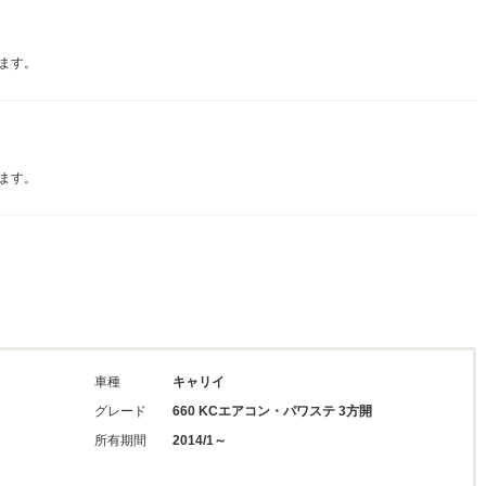
ます。
ます。
車種
キャリイ
グレード
660 KCエアコン・パワステ 3方開
所有期間
2014/1～