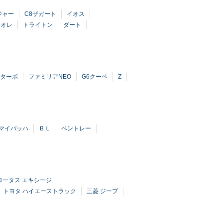
ジャー
C8ザガート
イオス
リオレ
トライトン
ダート
Dターボ
ファミリアNEO
G6クーペ
Z
マイバッハ
ＢＬ
ベントレー
ロータス エキシージ
トヨタ ハイエーストラック
三菱 ジープ