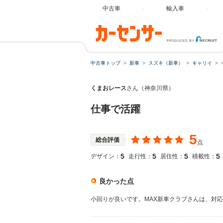
中古車
輸入車
中古車トップ
新車
スズキ（新車）
キャリイ
くまおレース
さん（神奈川県）
仕事で活躍
5
総合評価
点
5
5
5
5
デザイン：
走行性：
居住性：
積載性：
良かった点
小回りが良いです。MAX新車クラブさんは、対