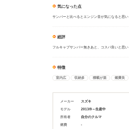
気になった点
サンバーと比べるとエンジン音が気になると思い
総評
フルキャブサンバー無きあと、コスパ良いと思い
特徴
室内広
収納多
積載が楽
燃費良
メーカー
スズキ
モデル
2013/9～生産中
所有者
自分のクルマ
燃費
-