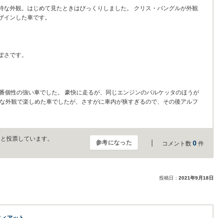
特な外観。はじめて見たときはびっくりしました。 クリス・バングルが外観
ザインした車です。
ぽさです。
一番個性の強い車でした。 豪快に走るが、同じエンジンのバルケッタのほうが
特な外観で楽しめた車でしたが、さすがに車内が狭すぎるので、その後アルフ
」と投票しています。
参考になった
0
コメント数
件
投稿日：
2021年9月18日