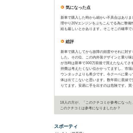
気になった点
新車で購入した時から細かい不具合はありま
理やり20Vエンジンをぶちこんでる為に整
給も厳しいとかあります。そこそこの確率で
総評
新車で購入してから故障の頻度やそれに対す
した。その位、この内外装デザインと乗り味
が当時は新車で300万前後で買えたなんてさ
持費は考えたくない位かかってますし、市場
ウンタックよりも希少です。今クーペに乗っ
体は出てこないと思います。数年前に底値で
りてます。安易に手を出すのは危険です。買
18人の方が、「このクチコミが参考になった
このクチコミは参考になりましたか？
スポーティ