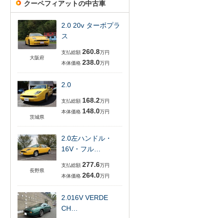
クーペフィアットの中古車
2.0 20v ターボプラ
ス
260.8
支払総額
万円
大阪府
238.0
本体価格
万円
2.0
168.2
支払総額
万円
148.0
本体価格
万円
茨城県
2.0左ハンドル・
16V・フル…
277.6
支払総額
万円
長野県
264.0
本体価格
万円
2.016V VERDE
CH…