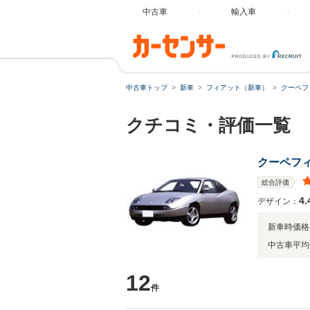
中古車
輸入車
中古車トップ
新車
フィアット（新車）
クーペフ
クチコミ・評価一覧
クーペフ
総合評価
4.
デザイン：
新車時価格
中古車平均
12
件