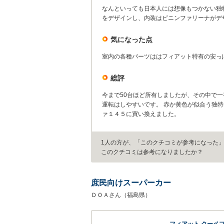
なんといっても日本人には想像もつかない独
をデザインし、内装はピニンファリーナがデ
気になった点
室内の各種パーツははフィアット特有の安っ
総評
今まで50台ほど所有しましたが、その中で
運転はしやすいです。 赤か黄色が似合う独
ァ１４５に買い換えました。
1人の方が、「このクチコミが参考になった
このクチコミは参考になりましたか？
庶民向けスーパーカー
ＤＯＡさん（福島県）