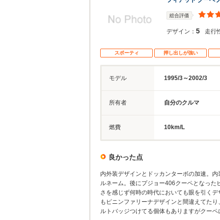
フィアット クーペ
総合評価
5
デザイン：
走行
スポーティ
押し出しが強い
モデル
1995/3～2002/3
所有者
自分のクルマ
燃費
10km/L
良かった点
内外装デザインとドッカンターボの加速。内
ルネーム。後にプジョー406クーペとなっ
さを感じず何時の時代においても眼を引くデ
もピニンファリーナデザインと間違えてたり
ルトバッジつけてる個体もありますがクーペ