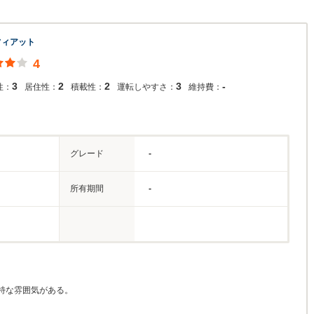
フィアット
4
3
2
2
3
-
性：
居住性：
積載性：
運転しやすさ：
維持費：
グレード
-
所有期間
-
特な雰囲気がある。