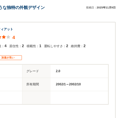
うな独特の外観デザイン
投稿日：
2025年11月9日
フィアット
4
4
2
1
2
2
性：
居住性：
積載性：
運転しやすさ：
維持費：
加速が良い
グレード
2.0
所有期間
2002/1～2002/10