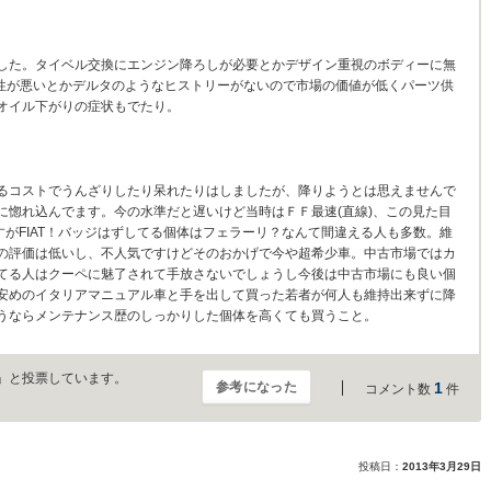
した。タイベル交換にエンジン降ろしが必要とかデザイン重視のボディーに無
備性が悪いとかデルタのようなヒストリーがないので市場の価値が低くパーツ供
オイル下がりの症状もでたり。
るコストでうんざりしたり呆れたりはしましたが、降りようとは思えませんで
に惚れ込んでます。今の水準だと遅いけど当時はＦＦ最速(直線)、この見た目
すがFIAT！バッジはずしてる個体はフェラーリ？なんて間違える人も多数。維
の評価は低いし、不人気ですけどそのおかげで今や超希少車。中古市場ではカ
てる人はクーペに魅了されて手放さないでしょうし今後は中古市場にも良い個
安めのイタリアマニュアル車と手を出して買った若者が何人も維持出来ずに降
うならメンテナンス歴のしっかりした個体を高くても買うこと。
」と投票しています。
参考になった
1
コメント数
件
投稿日：
2013年3月29日