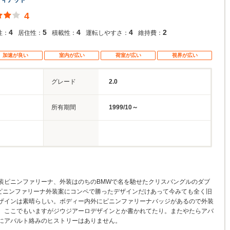
フィアット
4
4
5
4
4
2
性：
居住性：
積載性：
運転しやすさ：
維持費：
加速が良い
室内が広い
荷室が広い
視界が広い
グレード
2.0
所有期間
1999/10～
装ピニンファリーナ、外装はのちのBMWで名を馳せたクリスバングルのダブ
たピニンファリーナ外装案にコンペで勝ったデザインだけあって今みても全く旧
ザインは素晴らしい。ボディー内外にピニンファリーナバッジがあるので外装
、ここでもいますがジウジアーロデザインとか書かれてたり。またやたらアバ
にアバルト絡みのヒストリーはありません。