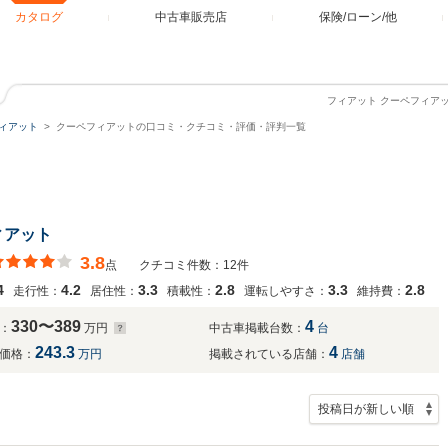
カタログ
中古車販売店
保険/ローン/他
フィアット クーペフィア
ィアット
クーペフィアットの口コミ・クチコミ・評価・評判一覧
ィアット
3.8
点
クチコミ件数：12件
4
4.2
3.3
2.8
3.3
2.8
走行性：
居住性：
積載性：
運転しやすさ：
維持費：
330〜389
4
：
万円
中古車掲載台数：
台
243.3
4
価格：
万円
掲載されている店舗：
店舗