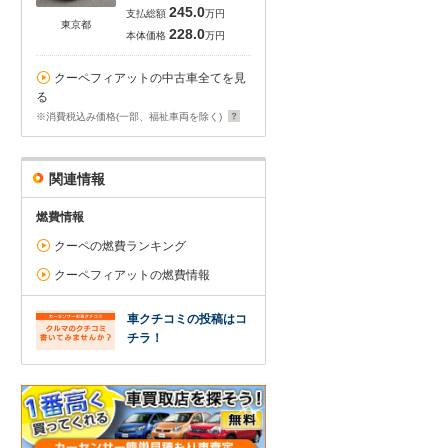
245.0
支払総額
万円
東京都
228.0
本体価格
万円
クーペフィアットの中古車全てを見
る
※消費税込み価格(一部、福祉車両を除く)
関連情報
燃費情報
クーペの燃費ランキング
クーペフィアットの燃費情報
車クチコミの投稿はコ
チラ！