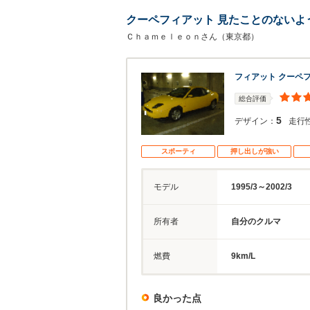
クーペフィアット 見たことのないよ
Ｃｈａｍｅｌｅｏｎさん（東京都）
フィアット クーペ
総合評価
5
デザイン：
走行
スポーティ
押し出しが強い
モデル
1995/3～2002/3
所有者
自分のクルマ
燃費
9km/L
良かった点