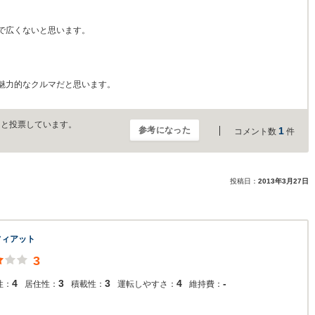
で広くないと思います。
魅力的なクルマだと思います。
」と投票しています。
参考になった
1
コメント数
件
投稿日：
2013年3月27日
フィアット
3
4
3
3
4
-
性：
居住性：
積載性：
運転しやすさ：
維持費：