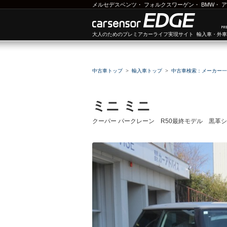
メルセデスベンツ
・
フォルクスワーゲン
・
BMW
・
ア
大人のためのプレミアカーライフ実現サイト 輸入車・外
中古車トップ
輸入車トップ
中古車検索：メーカー一
ミニ ミニ
クーパー パークレーン R50最終モデル 黒革