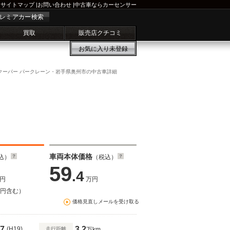
サイトマップ
|
お問い合わせ
|
中古車ならカーセンサー
レミアカー検索
買取
販売店クチコミ
お気に入り
未登録
 クーパー パークレーン・岩手県奥州市の中古車詳細
車両本体価格
込）
（税込）
59
.4
円
万円
万円含む）
価格見直しメールを受け取る
7
3.2
(H19)
走行距離
万km