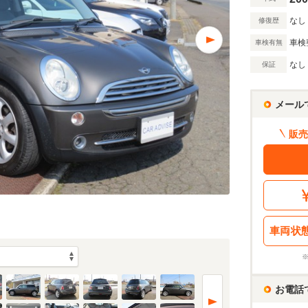
なし
修復歴
車検
車検有無
なし
保証
メール
販売
車両状
お電話