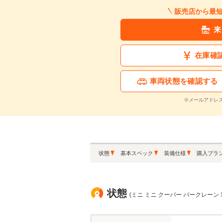
販売店から最
来
在庫確
車両状態を確認する
※メールアドレ
状態
基本スペック
装備仕様
購入プラ
状態
(ミニ ミニ クーパー パークレーン 