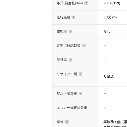
年式(初度登録年)
2007(H19)
走行距離
3.2万km
修復歴
なし
定期点検記録簿
－
禁煙車
－
リサイクル料
リ済込
展示・試乗車
－
エコカー減税対象車
－
車検
車検残：無（