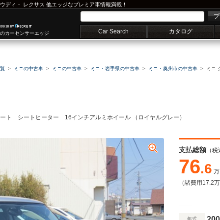
ウディ
・
レクサス
他エッジなプレミア車情報満載！
プ
Car Search
カタログ
車のカーセンサーエッジ
覧
ミニの中古車
ミニの中古車
ミニ・岩手県の中古車
ミニ・奥州市の中古車
ミニ
シート シートヒーター 16インチアルミホイール （ロイヤルグレー）
支払総額
（税
76
.6
万
（諸費用17.2
200
年式