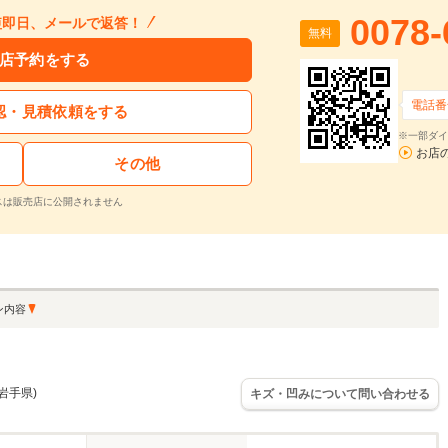
0078-
短即日、メールで返答！
無料
店予約をする
電話番
認・見積依頼をする
※一部ダイ
お店
その他
スは販売店に公開されません
ン内容
岩手県)
キズ・凹みについて問い合わせる