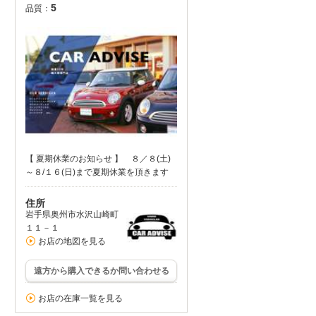
5
品質：
【 夏期休業のお知らせ 】 ８／８(土)
～８/１６(日)まで夏期休業を頂きます
住所
岩手県奥州市水沢山崎町
１１－１
お店の地図を見る
遠方から購入できるか問い合わせる
お店の在庫一覧を見る