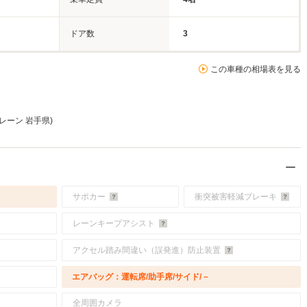
ドア数
3
この車種の相場表を見る
レーン 岩手県)
サポカー
衝突被害軽減ブレーキ
レーンキープアシスト
アクセル踏み間違い（誤発進）防止装置
エアバッグ：運転席/助手席/サイド/－
全周囲カメラ