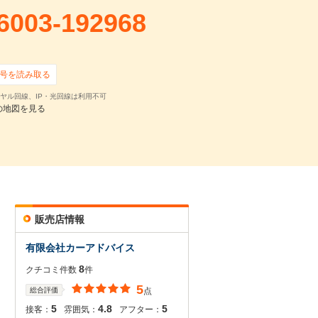
6003-192968
号を読み取る
ヤル回線、IP・光回線は利用不可
の地図を見る
販売店情報
有限会社カーアドバイス
8
クチコミ件数
件
5
総合評価
点
5
4.8
5
接客：
雰囲気：
アフター：