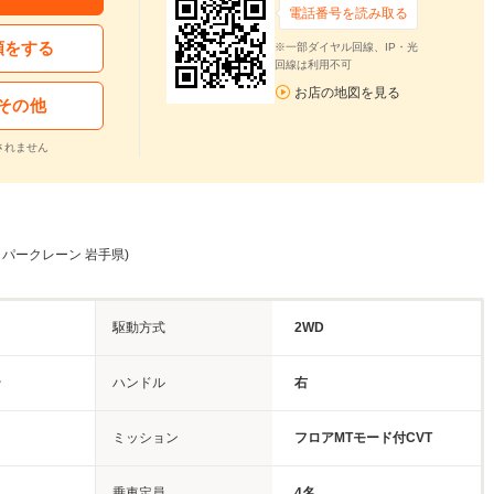
電話番号を読み取る
頼をする
※一部ダイヤル回線、IP・光
回線は利用不可
お店の地図を見る
その他
されません
ー パークレーン 岩手県)
駆動方式
2WD
ー
ハンドル
右
ミッション
フロアMTモード付CVT
乗車定員
4名