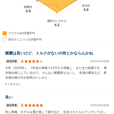
居住性
積載性
4.0
3.9
運転のしやすさ
4.2
プリウスαの評価平均
現行のミニバンの評価平均
燃費は良いけど、トルクがないの何とかならんかね
4
総合評価
2025/09/10投稿
今年（2025年）、7年目の車検で13万キロ突破し、まだまだ快調です。 寒
冷地仕様にしているので、そんなに燃費落ちないし、 冬場の暖気など、寒
冷地仕様の方が効率がいいかと…
たくすけさん
良い
5
総合評価
2025/03/02投稿
同じ車種、モデルを選び直して探すほど、生活スタイルにマッチしてまし