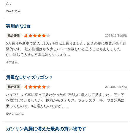
た。
めんたさん
実用的な1台
4
総合評価
2024/11/21投稿
5人乗りを新車で購入し10万キロ以上乗りました。広さの割に燃費が良く経
済的です。 動力性能はもう少しパワーが欲しいと思うこともありました
が、総じて大きな不満は出ないちょう…
ボブさん
貴重なLサイズワゴン？
4
総合評価
2024/03/20投稿
ハイブリッド車に乗って見たかったので試しに購入して見ました。 アクア
を検討していましたが、 以前からクオリス、フォレスター等、ワゴン系に
乗ってたので、αを選んだのですが、…
ゆきこんさん
ガソリン高騰に備えた最高の買い物です