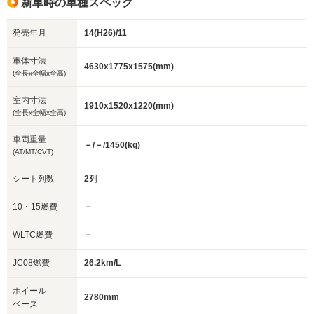
新車時の車種スペック
発売年月
14(H26)/11
車体寸法
4630x1775x1575(mm)
(全長x全幅x全高)
室内寸法
1910x1520x1220(mm)
(全長x全幅x全高)
車両重量
－/－/1450(kg)
(AT/MT/CVT)
シート列数
2列
10・15燃費
－
WLTC燃費
－
JC08燃費
26.2km/L
ホイール
2780mm
ベース