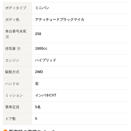
ボディタイプ
ミニバン
ボディ色
アティチュードブラックマイカ
車台番号末尾
258
排気量
1800cc
エンジン
ハイブリッド
駆動方式
2WD
ハンドル
右
ミッション
インパネCVT
乗車定員
5名
ドア数
5