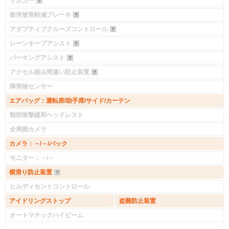
サポカー
衝突被害軽減ブレーキ
アダプティブクルーズコントロール
レーンキープアシスト
パーキングアシスト
アクセル踏み間違い防止装置
障害物センサー
エアバッグ：運転席/助手席/サイド/カーテン
頸部衝撃緩和ヘッドレスト
全周囲カメラ
カメラ：－/－/バック
モニター：－/－
横滑り防止装置
ヒルディセントコントロール
アイドリングストップ
盗難防止装置
オートマチックハイビーム