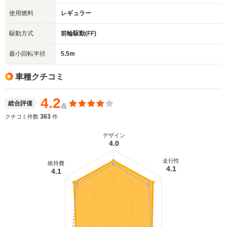
使用燃料
レギュラー
駆動方式
前輪駆動(FF)
最小回転半径
5.5m
車種クチコミ
4.2
総合評価
点
363
クチコミ件数
件
デザイン
4.0
走行性
維持費
4.1
4.1