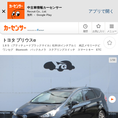
中古車情報カーセンサー
アプリで開く
Recruit Co., Ltd.
無料 － Google Play
履歴
お気に入り
メニュー
トヨタ プリウスα
1.8 S （アティチュードブラックマイカ）社外16インチアルミ 純正メモリーナビ
ワンセグ Bluetooth バックカメラ ステアリングスイッチ スマートキー ETC
1/58