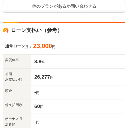
他のプランがあるか問い合わせる
ローン支払い（参考）
23,000
通常ローン
月々
円
実質年率
3.8
%
初回
26,277
円
お支払い額
頭金
-
円
総支払回数
60
回
ボーナス月
-
円
加算額