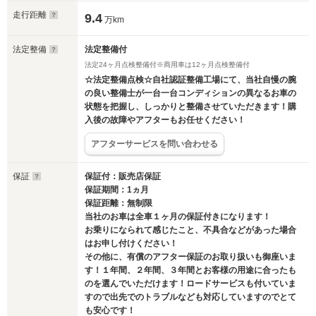
走行距離
9.4
万km
法定整備
法定整備付
法定24ヶ月点検整備付※商用車は12ヶ月点検整備付
☆法定整備点検☆自社認証整備工場にて、当社自慢の腕
の良い整備士が一台一台コンディションの異なるお車の
状態を把握し、しっかりと整備させていただきます！購
入後の故障やアフターもお任せください！
アフターサービスを問い合わせる
保証
保証付：販売店保証
保証期間：1ヵ月
保証距離：無制限
当社のお車は全車１ヶ月の保証付きになります！
お乗りになられて感じたこと、不具合などがあった場合
はお申し付けください！
その他に、有償のアフター保証のお取り扱いも御座いま
す！１年間、２年間、３年間とお客様の用途に合ったも
のを選んでいただけます！ロードサービスも付いていま
すので出先でのトラブルなども対応していますのでとて
も安心です！