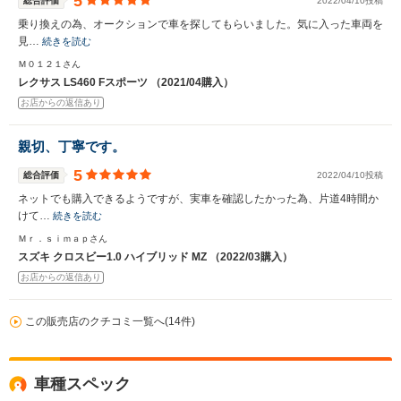
5
総合評価
2022/04/10投稿
乗り換えの為、オークションで車を探してもらいました。気に入った車両を
見…
続きを読む
Ｍ０１２１さん
レクサス LS460 Fスポーツ （2021/04購入）
お店からの返信あり
親切、丁寧です。
5
総合評価
2022/04/10投稿
ネットでも購入できるようですが、実車を確認したかった為、片道4時間か
けて…
続きを読む
Ｍｒ．ｓｉｍａｐさん
スズキ クロスビー1.0 ハイブリッド MZ （2022/03購入）
お店からの返信あり
この販売店のクチコミ一覧へ(14件)
車種スペック