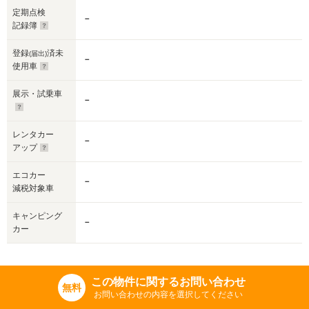
定期点検
－
記録簿
登録
済未
(届出)
－
使用車
展示・試乗車
－
レンタカー
－
アップ
エコカー
－
減税対象車
キャンピング
－
カー
この物件に関するお問い合わせ
無料
お問い合わせの内容を選択してください