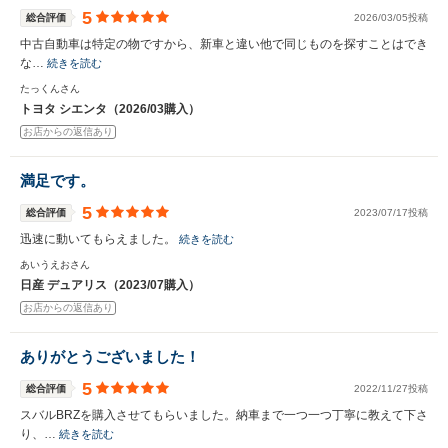
5
総合評価
2026/03/05投稿
中古自動車は特定の物ですから、新車と違い他で同じものを探すことはでき
な…
続きを読む
たっくんさん
トヨタ シエンタ（2026/03購入）
お店からの返信あり
満足です。
5
総合評価
2023/07/17投稿
迅速に動いてもらえました。
続きを読む
あいうえおさん
日産 デュアリス（2023/07購入）
お店からの返信あり
ありがとうございました！
5
総合評価
2022/11/27投稿
スバルBRZを購入させてもらいました。納車まで一つ一つ丁寧に教えて下さ
り、…
続きを読む