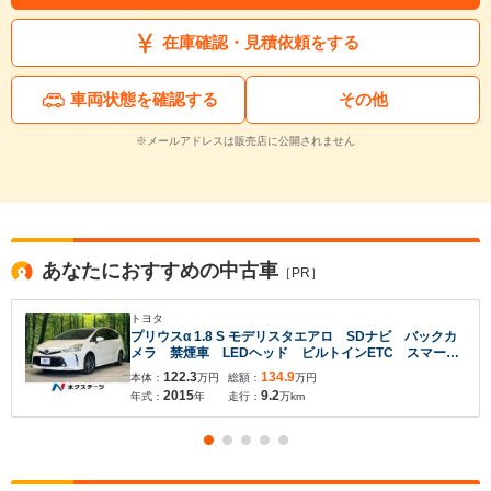
在庫確認・見積依頼をする
車両状態を確認する
その他
※メールアドレスは販売店に公開されません
あなたにおすすめの中古車
［PR］
トヨタ
プリウスα 1.8 S モデリスタエアロ SDナビ バックカ
メラ 禁煙車 LEDヘッド ビルトインETC スマート
キー オートライト オートエアコン Bluetooth
122.3
134.9
本体：
万円
総額：
万円
CD DVD再生 フルセグ LEDフォグ
2015
9.2
年式：
年
走行：
万km