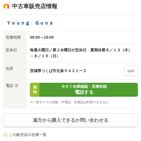
中古車販売店情報
Ｙｏｕｎｇ Ｇｕｎｓ
営業時間
09:00～19:00
定休日
毎週火曜日／第２水曜日が定休日 夏期休業８／１３（木）
入力途中の情報を保存しますか？
－８／１６（日）
※次回問い合わせをする際に自動入力されます
住所
茨城県つくば市北条５４２１ー２
MAP
※保存された情報は
90
日で破棄されます
電話
今すぐ在庫確認・見積依頼
無
いいえ
はい
電話する
料
※一部ダイヤル回線、IP電話、光電話は利用できません
遠方から購入できるか問い合わせる
この販売店の在庫一覧