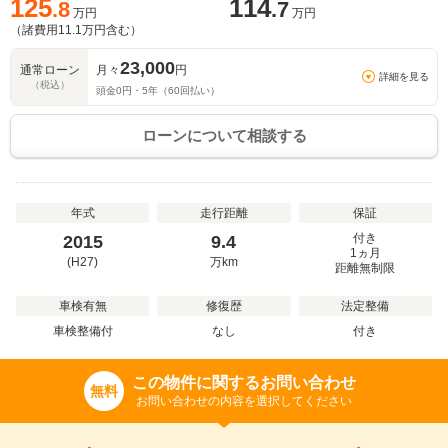
125
114
.8
.7
万円
万円
（諸費用
11.1
万円含む）
23,000
通常ローン
月々
円
詳細を見る
（税込）
頭金
0
円・
5
年（
60
回払い）
ローンについて相談する
年式
走行距離
保証
付き
2015
9.4
1ヵ月
(H27)
万
km
距離無制限
車検有無
修復歴
法定整備
車検整備付
なし
付き
この物件に関するお問い合わせ
無料
お問い合わせの内容を選択してください