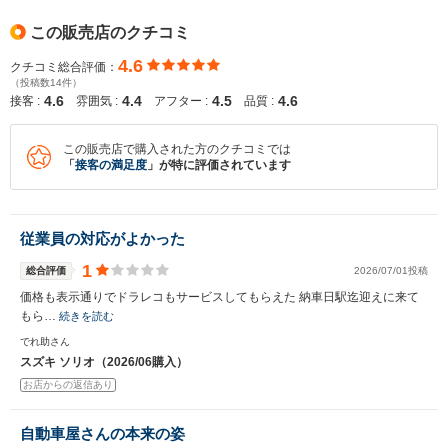
この販売店のクチコミ
4.6
クチコミ総合評価：
（投稿数14件）
4.6
4.4
4.5
4.6
接客 :
雰囲気 :
アフター :
品質 :
この販売店で購入された方のクチコミでは
「
接客の満足度
」が特に評価されています
従業員の対応がよかった
1
総合評価
2026/07/01投稿
価格も表示通りでドラレコもサービスしてもらえた 納車日駅迄迎えに来て
もら…
続きを読む
でれ助さん
スズキ ソリオ（2026/06購入）
お店からの返信あり
自動車屋さんの本来の姿