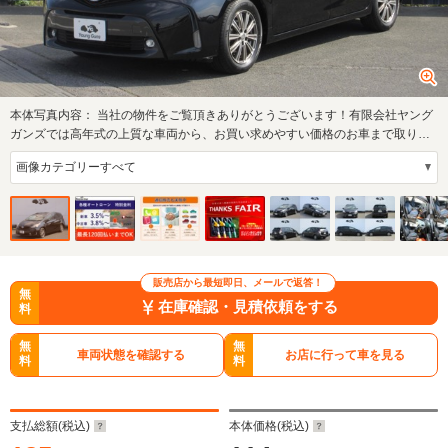
本体写真内容：
当社の物件をご覧頂きありがとうございます！有限会社ヤング
ガンズでは高年式の上質な車両から、お買い求めやすい価格のお車まで取り揃
えておりま…
販売店から最短即日、メールで返答！
無
在庫確認・見積依頼をする
料
無
無
車両状態を確認する
お店に行って車を見る
料
料
支払総額(税込)
本体価格(税込)