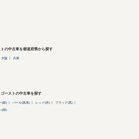
ストの中古車を都道府県から探す
大阪
兵庫
らゴーストの中古車を探す
(銀)
パール(真珠)
レッド(赤)
ブラック(黒)
(緑)