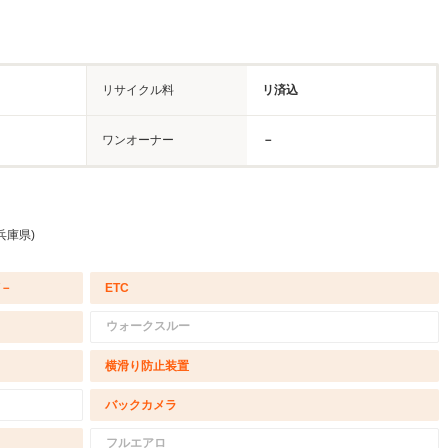
リサイクル料
リ済込
ワンオーナー
－
兵庫県)
/－
ETC
ウォークスルー
横滑り防止装置
バックカメラ
フルエアロ