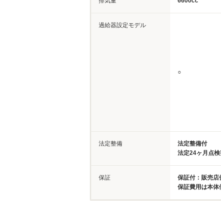
排気量
6600cc
過給器設定モデル
○
法定整備
法定整備付
法定24ヶ月点
保証
保証付：販売店
保証費用は本体