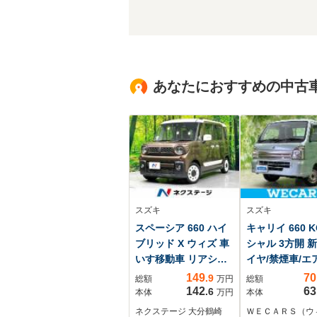
あなたにおすすめの中古
スズキ
スズキ
スペーシア 660 ハイ
キャリイ 660 
ブリッド X ウィズ 車
シャル 3方開 
いす移動車 リアシー
イヤ/禁煙車/エ
ト付 純正8型ナビ バ
グ 運転席/パワ
149
70
.9
総額
万円
総額
ックカメラ 禁煙
ンドウ/キーレ
142
63
.6
本体
万円
本体
車 両側電動ドア
トリー/パワー
ネクステージ 大分鶴崎
ＷＥＣＡＲＳ（ウ