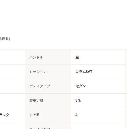
兵庫県)
ハンドル
左
ミッション
コラム8AT
ボディタイプ
セダン
乗車定員
5名
ラック
ドア数
4