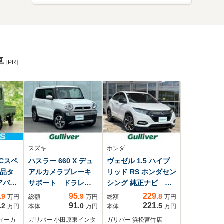
車
[PR]
スズキ
ホンダ
KCスペ
ハスラー 660 X デュ
ヴェゼル 1.5 ハイブ
新品タ
アルカメラブレーキ
リッド RS ホンダセン
アバッ
サポート ドラレ
シング 純正ナビ バ
ーウイ
コ 前席シートヒー
ックカメラ ドライ
95
229
.9
.9
.8
万円
総額
万円
総額
万円
スエン
タ 社外ナビ バッ
ブレコーダー
91
221
.2
.0
.5
万円
本体
万円
本体
万円
ステア
クカメラ ETC Sエ
ETC パドルシフ
ィーカ
ガリバー 小田原東インタ
ガリバー 浜松宮竹店