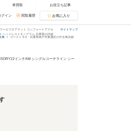
車買取
お役立ち記事
ログイン
閲覧履歴
お気に入り
ラムウールフロアマット コンフォートアクセ
サイトマップ
ス ヘッドレストモノグラム 兵庫県の詳細
古車
ゴースト 6.6・兵庫県神戸市東灘区の中古車詳細
SORY22インチAW シングルコーチライン シー
す