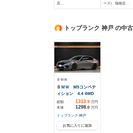
衝突軽減装置 レー
リング/ワンオー
店…
ーズ） 瑞穂店…
ダークルーズ 踏み
マニュアルエア
間違い防止 シート
取扱説明書/ア
ヒーター LEDヘッ
リーソケット/
トップランク 神戸 の中
ド/フォグ ドラレ
ライトレベライ
コ フルセグ
Bluetooth再生
ETC スマートキー
ＢＭＷ
ＢＭＷ M5コンペテ
ィション 4.4 4WD
1313
.9
総額
万円
1298
.0
本体
万円
トップランク 神戸
お気に入りに追加