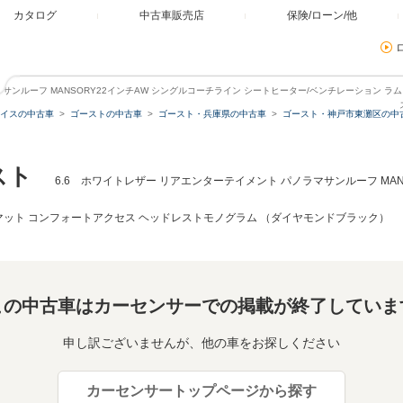
カタログ
中古車販売店
保険/ローン/他
マサンルーフ MANSORY22インチAW シングルコーチライン シートヒーター/ベンチレーション 
イスの中古車
ゴーストの中古車
ゴースト・兵庫県の中古車
ゴースト・神戸市東灘区の中
スト
6.6 ホワイトレザー リアエンターテイメント パノラマサンルーフ MAN
マット コンフォートアクセス ヘッドレストモノグラム （ダイヤモンドブラック）
この中古車はカーセンサーでの掲載が終了していま
申し訳ございませんが、他の車をお探しください
カーセンサートップページから探す