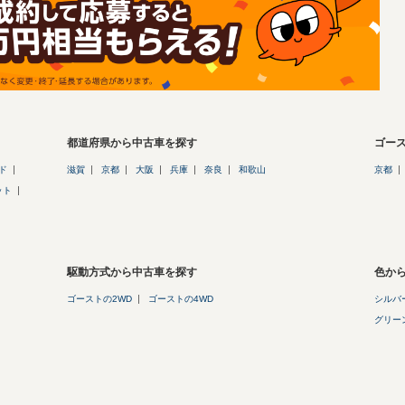
都道府県から中古車を探す
ゴー
ド
滋賀
京都
大阪
兵庫
奈良
和歌山
京都
ット
駆動方式から中古車を探す
色か
ゴーストの2WD
ゴーストの4WD
シルバー
グリーン