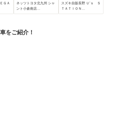
ハー
ートヒーター バッ
通信機装着車 デュ
ＭＥＧＡ
ネッツトヨタ北九州 シャ
スズキ自販長野 Ｕ’ｓ Ｓ
 パ
クカメラ 車線逸脱
アルセンサーブレー
ント小倉南店…
ＴＡＴＩＯＮ…
TC
警報 BSモニタ- 衝
キサポートII
イト
突被害軽減システ
ット
ム ETC ドラレ
古車をご紹介！
ooth
コ LEDヘッドラン
イト
プ