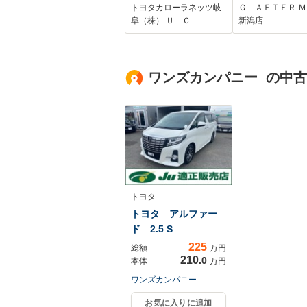
ートヒーター 
トヨタカローラネッツ岐
Ｇ－ＡＦＴＥＲ 
フレザーシート
阜（株） Ｕ－Ｃ…
新潟店…
ワーシート E
LEDヘッドラ
ブラインドスポ
ワンズカンパニー の中
モニター Bluet
接続 フォグラ
トヨタ
トヨタ アルファー
ド 2.5 S
225
総額
万円
210
.0
本体
万円
ワンズカンパニー
お気に入りに追加