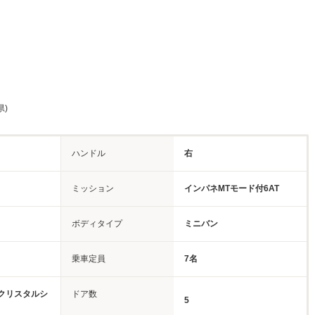
県)
ハンドル
右
ミッション
インパネMTモード付6AT
ボディタイプ
ミニバン
乗車定員
7名
クリスタルシ
ドア数
5