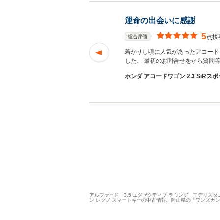
運命の出会いに感謝
5
接
総合評価
点
ったです。 妻の車
若かりし頃に人気があったアコード
む
した。 最初のお問合せをから質問
ホンダ アコードワゴン 2.3 SiRスポ
アルファード 3.5 エグゼクティブ ラウンジ モデリスタエ
ン レグノ スマートキーの中古情報。岡山県の「ワンズカ