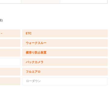
県)
/－
ETC
ウォークスルー
横滑り防止装置
バックカメラ
フルエアロ
ローダウン