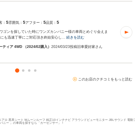
5
5
5
5
客：
雰囲気：
アフター：
品質：
ワゴンを探していた時にワンズカンパニー様の車両とめぐり会えま
等にも迅速丁寧にご対応頂き終始安心し…
続きを読む
ーティア 4WD （2024/02購入）
2024/03/23投稿
旧車愛好家さん
このお店のクチコミをもっと読む
アロ 黒革シート Wムーンルーフ 純正10インチナビ アラウンドビューモニター JBLサウンド 電動
ンパニー 」の車両を探すなら「カーセンサー」！