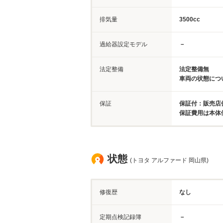
排気量
3500cc
過給器設定モデル
－
法定整備
法定整備無
車両の状態につ
保証
保証付：販売店
保証費用は本体
状態
(トヨタ アルファード 岡山県)
修復歴
なし
定期点検記録簿
－