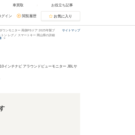
車買取
お役立ち記事
ログイン
閲覧履歴
お気に入り
ダウンモニター 両側PSドア 2025年製ブ
サイトマップ
ストン レグノ スマートキー 岡山県の詳細
車
10インチナビ アラウンドビューモニター JBLサ
）
す