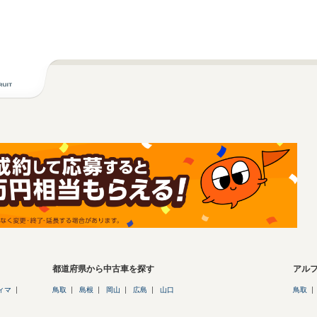
都道府県から中古車を探す
アル
ィマ
鳥取
島根
岡山
広島
山口
鳥取