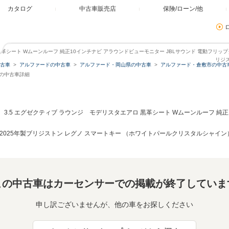
カタログ
中古車販売店
保険/ローン/他
黒革シート Wムーンルーフ 純正10インチナビ アラウンドビューモニター JBLサウンド 電動フリップ
リジ
古車
アルファードの中古車
アルファード・岡山県の中古車
アルファード・倉敷市の中古
市の中古車詳細
3.5 エグゼクティブ ラウンジ モデリスタエアロ 黒革シート Wムーンルーフ 純正
 2025年製ブリジストン レグノ スマートキー （ホワイトパールクリスタルシャイン
この中古車はカーセンサーでの掲載が終了していま
申し訳ございませんが、他の車をお探しください