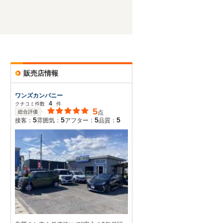
販売店情報
ワンズカンパニー
4
クチコミ件数
件
5
総合評価
点
5
5
5
5
接客：
雰囲気：
アフター：
品質：