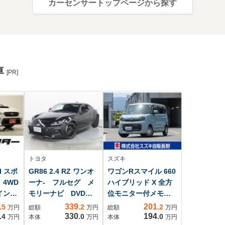
カーセンサートップページから探す
車
[PR]
トヨタ
スズキ
TI スポ
GR86 2.4 RZ ワンオ
ワゴンRスマイル 660
 4WD
ーナ- フルセグ メ
ハイブリッド X 全方
インチ
モリーナビ DVD再
位モニター付メモリ
メ
生 ミュージックプ
ーナビゲーション
339
201
.5
.2
.2
万円
総額
万円
総額
万円
V シ
レイヤー接続可 シ
スズキコネクト対応
330
194
.4
.0
.0
万円
本体
万円
本体
万円