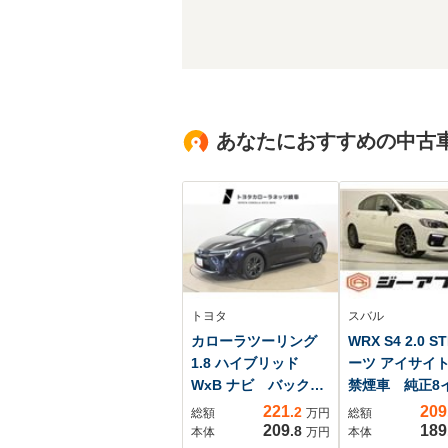
あなたにおすすめの中古
トヨタ
スバル
カローラツーリング
WRX S4 2.0 S
1.8 ハイブリッド
ーツ アイサイト
WxB ナビ バックモ
禁煙車 純正8
ニター ETC
ナビ バックカ
221
209
.2
総額
万円
総額
ラ フルセグT
209
189
.8
本体
万円
本体