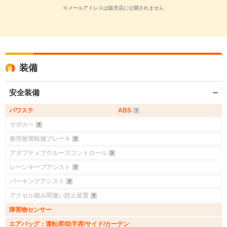
※メールアドレスは販売店に公開されません
装備
安全装備
パワステ
ABS
サポカー
衝突被害軽減ブレーキ
アダプティブクルーズコントロール
レーンキープアシスト
パーキングアシスト
アクセル踏み間違い防止装置
障害物センサー
エアバッグ：運転席/助手席/サイド/カーテン