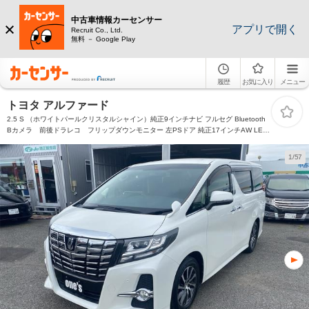
中古車情報カーセンサー
アプリで開く
Recruit Co., Ltd.
無料 － Google Play
履歴
お気に入り
メニュー
トヨタ アルファード
2.5 S （ホワイトパールクリスタルシャイン）純正9インチナビ フルセグ Bluetooth
Bカメラ 前後ドラレコ フリップダウンモニター 左PSドア 純正17インチAW LED
ライト スマートキー
1/57