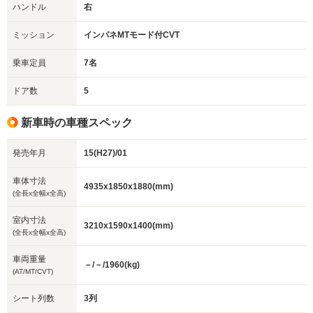
ハンドル
右
ミッション
インパネMTモード付CVT
乗車定員
7名
ドア数
5
新車時の車種スペック
発売年月
15(H27)/01
車体寸法
4935x1850x1880(mm)
(全長x全幅x全高)
室内寸法
3210x1590x1400(mm)
(全長x全幅x全高)
車両重量
－/－/1960(kg)
(AT/MT/CVT)
シート列数
3列