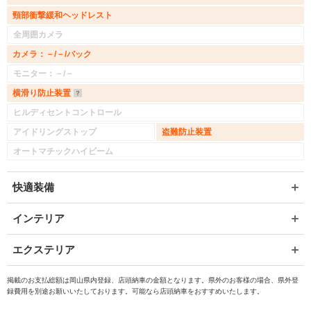
頸部衝撃緩和ヘッドレスト
全周囲カメラ
カメラ：－/－/バック
モニター：－/－
横滑り防止装置
ヒルディセントコントロール
アイドリングストップ
盗難防止装置
オートマチックハイビーム
快適装備
インテリア
エクステリア
掲載のお支払総額は岡山県内登録、店頭納車の金額となります。県外のお客様の場合、県外登
録費用を別途お願いいたしております。可能なら店頭納車をおすすめいたします。