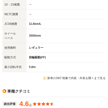
10・15燃費
－
WLTC燃費
－
JC08燃費
11.6km/L
ホイール
3000mm
ベース
使用燃料
レギュラー
駆動方式
前輪駆動(FF)
最小回転半径
5.8m
新車の360°画像で内装・外装を隅々まで見る
車種クチコミ
4.6
総合評価
点