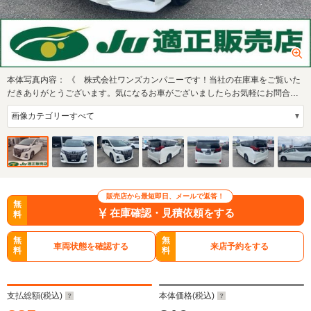
本体写真内容：
《 株式会社ワンズカンパニーです！当社の在庫車をご覧いた
だきありがとうございます。気になるお車がございましたらお気軽にお問合せ
下さいね！ …
販売店から最短即日、メールで返答！
無
在庫確認・見積依頼をする
料
無
無
車両状態を確認する
来店予約をする
料
料
支払総額(税込)
本体価格(税込)