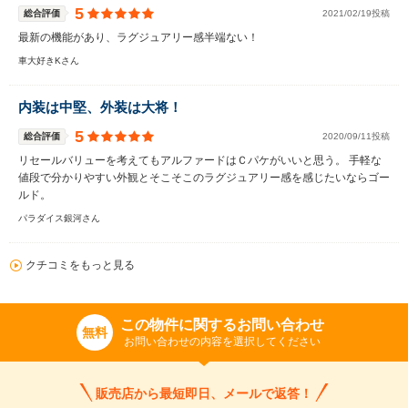
5
総合評価
2021/02/19投稿
最新の機能があり、ラグジュアリー感半端ない！
車大好きKさん
内装は中堅、外装は大将！
5
総合評価
2020/09/11投稿
リセールバリューを考えてもアルファードはＣパケがいいと思う。 手軽な
値段で分かりやすい外観とそこそこのラグジュアリー感を感じたいならゴー
ルド。
パラダイス銀河さん
クチコミをもっと見る
この物件に関するお問い合わせ
無料
お問い合わせの内容を選択してください
販売店から最短即日、メールで返答！