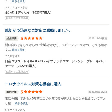
こ…
続きを読む
ｋａｒｉｇｏｎさん
ホンダ オデッセイ（2023/07購入）
お店からの返信あり
親切かつ迅速なご対応に感動しました。
5
総合評価
2022/11/30投稿
問い合わせをしてからのご対応がかなり、スピーディーでかつ、とても細か
く…
続きを読む
こたぴよさん
日産 エクストレイル2.0 20X ハイブリッド エマージェンシーブレーキパッ
ケージ （2022/11購入）
お店からの返信あり
コロナウイルス対策を機会に購入
5
総合評価
2020/05/01投稿
電話を掛けてみると5年前にこのお店で妻が購入したことを覚えていて下さ
り嬉…
続きを読む
ジミーペイジさん