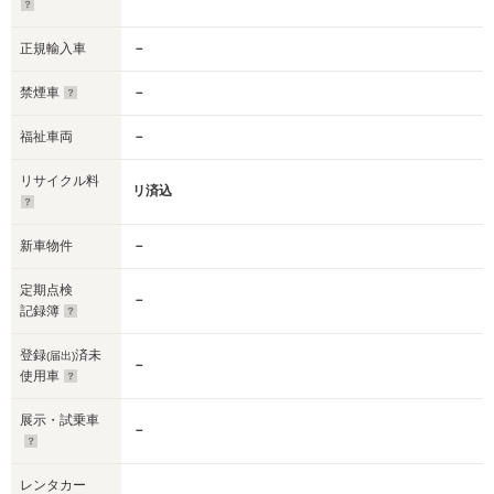
正規輸入車
－
禁煙車
－
福祉車両
－
リサイクル料
リ済込
新車物件
－
定期点検
－
記録簿
登録
済未
(届出)
－
使用車
展示・試乗車
－
レンタカー