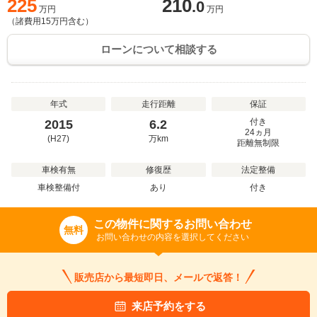
225
210
.0
万円
万円
（諸費用
15
万円含む）
ローンについて相談する
年式
走行距離
保証
付き
2015
6.2
24ヵ月
(H27)
万
km
距離無制限
車検有無
修復歴
法定整備
車検整備付
あり
付き
この物件に関するお問い合わせ
無料
お問い合わせの内容を選択してください
販売店から最短即日、メールで返答！
来店予約をする