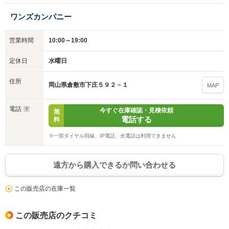
入力途中の情報を保存しますか？
ワンズカンパニー
※次回問い合わせをする際に自動入力されます
営業時間
10:00～19:00
※保存された情報は
90
日で破棄されます
定休日
水曜日
いいえ
はい
住所
岡山県倉敷市下庄５９２－１
MAP
電話
今すぐ在庫確認・見積依頼
無
電話する
料
※一部ダイヤル回線、IP電話、光電話は利用できません
遠方から購入できるか問い合わせる
この販売店の在庫一覧
この販売店のクチコミ