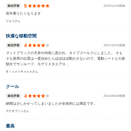
5
総合評価
2025/11/19投稿
長年乗りたくなります
りゅうさん
快適な移動空間
4
総合評価
2021/10/15投稿
マットブラックの天井や内装に惹かれ、タイプゴールドにしました。 そも
そも座席の位置は一度決めたらほぼほぼ動かさないので、電動シートとの差
額分でサンルーフ、モデリスタエアロ…
Ｂｌｕｅ☆Ｒｏｓｅさん
クール
4
総合評価
2021/08/28投稿
納期は少しかかってしまいましたが全体的には満足です。
ヤナギブソンさん
最高