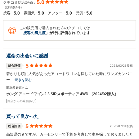
5.0
クチコミ総合評価：
（投稿数4件）
5.0
5.0
5.0
5.0
接客 :
雰囲気 :
アフター :
品質 :
この販売店で購入された方のクチコミでは
「
接客の満足度
」が特に評価されています
運命の出会いに感謝
5
総合評価
2024/03/23投稿
若かりし頃に人気があったアコードワゴンを探していた時にワンズカンパニ
ー…
続きを読む
旧車愛好家さん
ホンダ アコードワゴン2.3 SiRスポーティア 4WD （2024/02購入）
お店からの返信あり
買って良かった
5
総合評価
2023/07/31投稿
高知県の者ですが、カーセンサーで予算を考慮して車を探しておりましたと