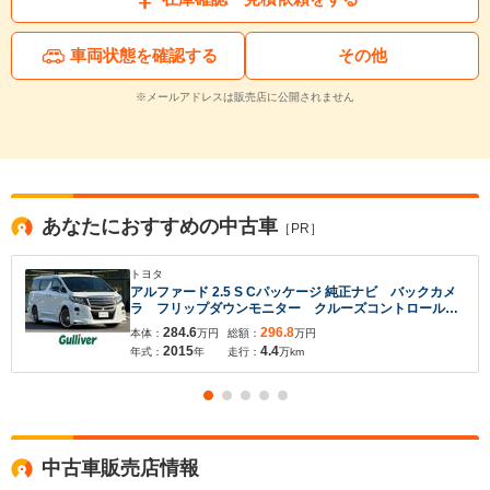
車両状態を確認する
その他
※メールアドレスは販売店に公開されません
あなたにおすすめの中古車
［PR］
トヨタ
アルファード 2.5 S Cパッケージ 純正ナビ バックカメ
ラ フリップダウンモニター クルーズコントロール
ハーフレザーシート 両側パワースライドドア 衝突軽
284.6
296.8
本体：
万円
総額：
万円
減システム 横滑り防止装置 ETC ドライブレコーダ
2015
4.4
年式：
年
走行：
万km
ー 電動格納ミラー 保証書
中古車販売店情報