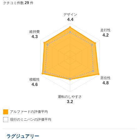
29
クチコミ件数
件
デザイン
4.4
走行性
維持費
4.2
4.3
居住性
積載性
4.8
4.6
運転のしやすさ
3.2
アルファードの評価平均
現行のミニバンの評価平均
ラグジュアリー