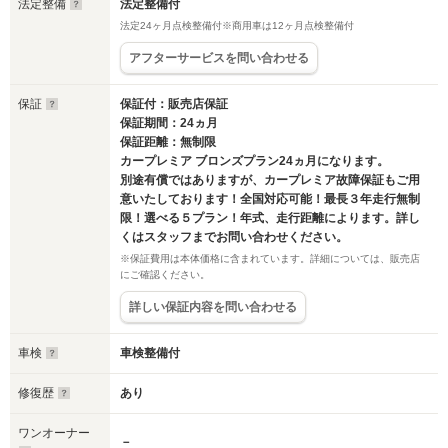
法定整備
法定整備付
法定24ヶ月点検整備付※商用車は12ヶ月点検整備付
アフターサービスを問い合わせる
保証
保証付：販売店保証
保証期間：24ヵ月
保証距離：無制限
カープレミア ブロンズプラン24ヵ月になります。
別途有償ではありますが、カープレミア故障保証もご用
意いたしております！全国対応可能！最長３年走行無制
限！選べる５プラン！年式、走行距離によります。詳し
くはスタッフまでお問い合わせください。
※保証費用は本体価格に含まれています。詳細については、販売店
にご確認ください。
詳しい保証内容を問い合わせる
車検
車検整備付
修復歴
あり
ワンオーナー
－