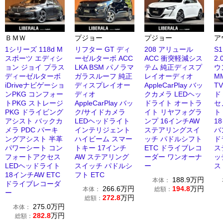
ＢＭＷ
プジョー
プジョー
ア
1シリーズ 118d M
リフター GT ディ
208 アリュール
S
スポーツ エディシ
ーゼルターボ ACC
ACC 衝突軽減シス
2.
ョン ジョイ プラス
LKA BSM パノラマ
テム 純正ディスプ
ウ
ディーゼルターボ
ガラスルーフ 純正
レイオーディオ
M
iDriveナビゲーショ
ディスプレイオー
AppleCarPlay バッ
T
ンPKG コンフォー
ディオ
クカメラ LEDヘッ
ド
トPKG ストレージ
AppleCarPlay バッ
ドライト オートラ
セ
PKG ドライビング
ク/サイドカメラ
イト リヤフォグラ
ト
アシスト バックカ
LEDヘッドライト
ンプ 16インチAW
1
メラ PDC パーキ
インテリジェント
ステアリングスイ
バ
ングアシスト 半革
ハイビーム スマー
ッチ パドルシフト
ド
パワーシート コン
トキー 17インチ
ETC ドライブレコ
ス
フォートアクセス
AW ステアリング
ーダー ワンオーナ
ッ
LEDヘッドライト
スイッチ パドルシ
ー
ス
18インチAW ETC
フト ETC
188.9
万円
本体：
ドライブレコーダ
266.6
万円
194.8
万円
本体：
総額：
ー
272.8
万円
総額：
275.0
万円
本体：
282.8
万円
総額：