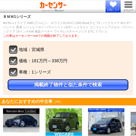
お気に入り
メニュー
ＢＭＷ
1シリーズ
M135i xドライブ 4WD (アルピン・ホワイトIII) ACC LDW iDriveナビ TV バックカメラ Mスポー
ツシート 黒革 シートヒーター パワーシート LEDヘッドライト コンフォートアクセス パワーバ
ックドア 18インチAW 液晶メーター ワイヤレスチャージング ETC ドラレコ
この車はカーセンサーnetでの掲載が終了しております。
地域：宮城県
価格：181万円～338万円
車種：1シリーズ
掲載終了物件と似た条件で検索
あなたにおすすめの中古車
［PR］