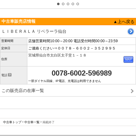
中古車販売店情報
▲上へ戻る
ＬＩＢＥＲＡＬＡ リベラーラ仙台
店舗営業時間10:00～20:00 電話受付時間00:00～23:59
営業時間
ご連絡ください⇒００７８－６００２－３５２９９５
定休日
宮城県仙台市太白区太子堂１－１８
住所
0078-6002-596989
電話
一部ダイヤル回線、IP電話、光電話は利用できません
この販売店の在庫一覧
中古車トップ
中古車一覧
掲載終了