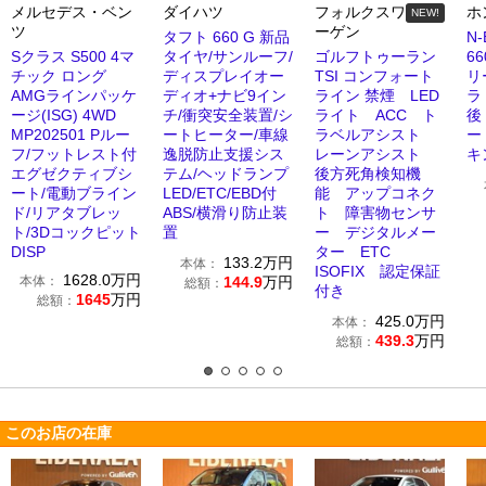
メルセデス・ベン
ダイハツ
フォルクスワ
ホ
NEW!
ツ
ーゲン
タフト 660 G 新品
N
Sクラス S500 4マ
タイヤ/サンルーフ/
ゴルフトゥーラン
6
チック ロング
ディスプレイオー
TSI コンフォート
リ
AMGラインパッケ
ディオ+ナビ9イン
ライン 禁煙 LED
ラ
ージ(ISG) 4WD
チ/衝突安全装置/シ
ライト ACC ト
後
MP202501 Pルー
ートヒーター/車線
ラベルアシスト
ー
フ/フットレスト付
逸脱防止支援シス
レーンアシスト
キ
エグゼクティブシ
テム/ヘッドランプ
後方死角検知機
ート/電動ブライン
LED/ETC/EBD付
能 アップコネク
ド/リアタブレッ
ABS/横滑り防止装
ト 障害物センサ
ト/3Dコックピット
置
ー デジタルメー
DISP
ター ETC
133.2
万円
本体：
ISOFIX 認定保証
1628.0
万円
本体：
144.9
万円
総額：
付き
1645
万円
総額：
425.0
万円
本体：
439.3
万円
総額：
このお店の在庫