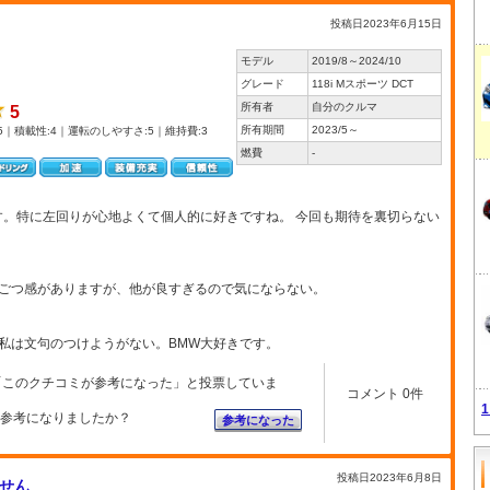
投稿日2023年6月15日
モデル
2019/8～2024/10
グレード
118i Mスポーツ DCT
所有者
自分のクルマ
5
所有期間
2023/5～
5｜積載性:4｜運転のしやすさ:5｜維持費:3
燃費
-
す。特に左回りが心地よくて個人的に好きですね。 今回も期待を裏切らない
ごつ感がありますが、他が良すぎるので気にならない。
私は文句のつけようがない。BMW大好きです。
「このクチコミが参考になった」と投票していま
コメント 0件
参考になりましたか？
参考になった
投稿日2023年6月8日
せん