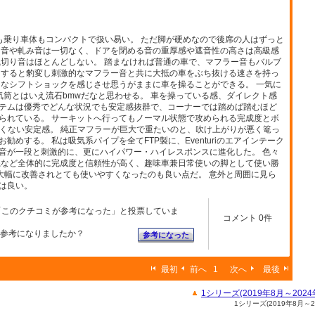
も乗り車体もコンパクトで扱い易い。 ただ脚が硬めなので後席の人はずっと
り音や軋み音は一切なく、ドアを閉める音の重厚感や遮音性の高さは高級感
風切り音はほとんどしない。 踏まなければ普通の車で、マフラー音もバルブ
にすると豹変し刺激的なマフラー音と共に大抵の車をぶち抜ける速さを持っ
トなシフトショックを感じさせ思うがままに車を操ることができる。 一気に
気筒とはいえ流石bmwだなと思わせる。 車を操っている感、ダイレクト感
veシステムは優秀でどんな状況でも安定感抜群で、コーナーでは踏めば踏むほど
られている。 サーキットへ行ってもノーマル状態で攻められる完成度とボ
全くない安定感。 純正マフラーが巨大で重たいのと、吹け上がりが悪く篭っ
めする。 私は吸気系パイプを全てFTP製に、Eventuriのエアインテーク
音が一段と刺激的に、更にハイパワー・ハイレスポンスに進化した。 色々
系など全体的に完成度と信頼性が高く、趣味車兼日常使いの脚として使い勝
が大幅に改善されとても使いやすくなったのも良い点だ。 意外と周囲に見ら
は良い。
「このクチコミが参考になった」と投票していま
コメント 0件
参考になりましたか？
参考になった
最初
前へ
1
次へ
最後
1シリーズ(2019年8月～2
1シリーズ(2019年8月