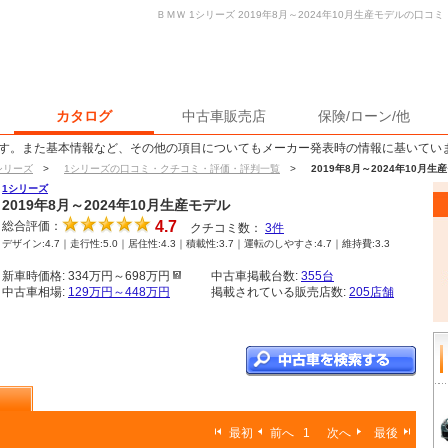
ＢＭＷ 1シリーズ 2019年8月～2024年10月生産モデルの口
カタログ
中古車販売店
保険/ローン/他
す。また基本情報など、その他の項目についてもメーカー発表時の情報に基いてい
シリーズ
>
1シリーズの口コミ・クチコミ・評価・評判一覧
>
2019年8月～2024年10
1シリーズ
2019年8月～2024年10月生産モデル
4.7
総合評価：
クチコミ数：
3
件
デザイン:4.7｜走行性:5.0｜居住性:4.3｜積載性:3.7｜運転のしやすさ:4.7｜維持費:3.3
新車時価格: 334万円～698万円
中古車掲載台数:
355台
中古車相場:
129万円～448万円
掲載されている販売店数:
205店舗
最初
前へ
1
次へ
最後