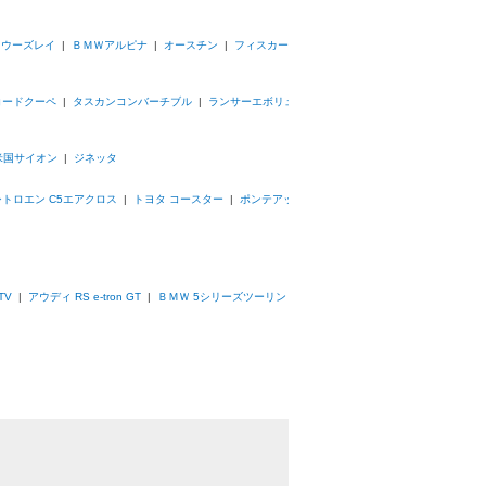
|
ウーズレイ
|
ＢＭＷアルピナ
|
オースチン
|
フィスカー
コードクーペ
|
タスカンコンバーチブル
|
ランサーエボリュ
米国サイオン
|
ジネッタ
シトロエン C5エアクロス
|
トヨタ コースター
|
ポンテアッ
TV
|
アウディ RS e-tron GT
|
ＢＭＷ 5シリーズツーリン