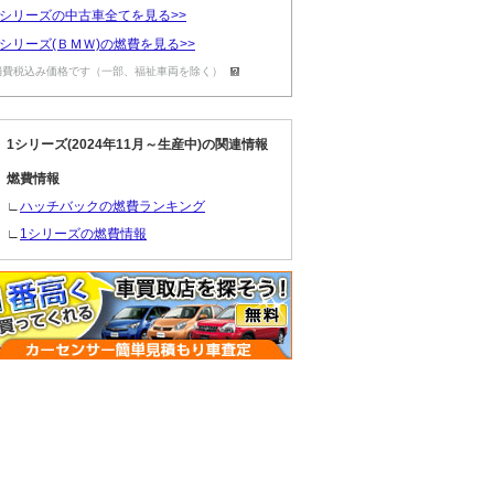
1シリーズの中古車全てを見る>>
1シリーズ(ＢＭＷ)の燃費を見る>>
消費税込み価格です（一部、福祉車両を除く）
1シリーズ(2024年11月～生産中)の関連情報
燃費情報
∟
ハッチバックの燃費ランキング
∟
1シリーズの燃費情報