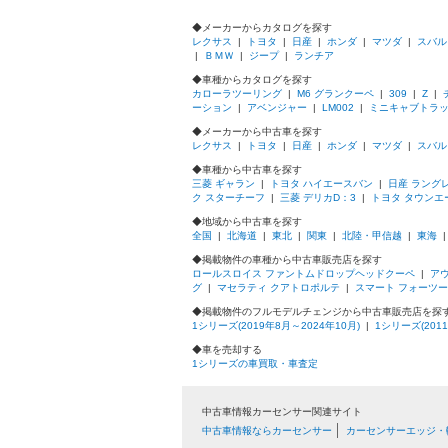
◆メーカーからカタログを探す
レクサス
|
トヨタ
|
日産
|
ホンダ
|
マツダ
|
スバル
|
ＢＭＷ
|
ジープ
|
ランチア
◆車種からカタログを探す
カローラツーリング
|
M6 グランクーペ
|
309
|
Z
|
ーション
|
アベンジャー
|
LM002
|
ミニキャブトラ
◆メーカーから中古車を探す
レクサス
|
トヨタ
|
日産
|
ホンダ
|
マツダ
|
スバル
◆車種から中古車を探す
三菱 ギャラン
|
トヨタ ハイエースバン
|
日産 ラング
ク スターチーフ
|
三菱 デリカD：3
|
トヨタ タウンエ
◆地域から中古車を探す
全国
|
北海道
|
東北
|
関東
|
北陸・甲信越
|
東海
◆掲載物件の車種から中古車販売店を探す
ロールスロイス ファントムドロップヘッドクーペ
|
アウ
グ
|
マセラティ クアトロポルテ
|
スマート フォーツ
◆掲載物件のフルモデルチェンジから中古車販売店を探
1シリーズ(2019年8月～2024年10月)
|
1シリーズ(201
◆車を売却する
1シリーズの車買取・車査定
中古車情報カーセンサー関連サイト
中古車情報ならカーセンサー
カーセンサーエッジ・