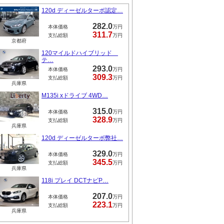
120d ディーゼルターボ認定…
282.0
本体価格
万円
311.7
支払総額
万円
京都府
120マイルドハイブリッド
テ…
293.0
本体価格
万円
309.3
支払総額
万円
兵庫県
M135i xドライブ 4WD…
315.0
本体価格
万円
328.9
支払総額
万円
兵庫県
120d ディーゼルターボ弊社…
329.0
本体価格
万円
345.5
支払総額
万円
兵庫県
118i プレイ DCTナビP…
207.0
本体価格
万円
223.1
支払総額
万円
兵庫県