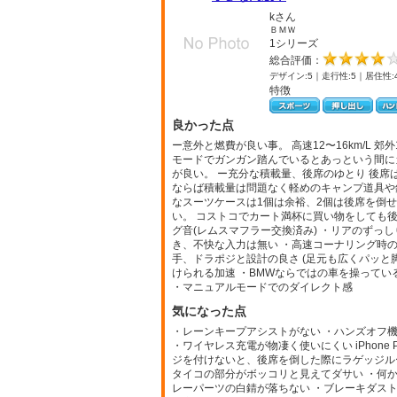
kさん
ＢＭＷ
1シリーズ
総合評価：
デザイン:5｜走行性:5｜居住性:
特徴
良かった点
ー意外と燃費が良い事。 高速12〜16km/L 郊外1
モードでガンガン踏んでいるとあっという間に
が良い。 ー充分な積載量、後席のゆとり 後席
ならば積載量は問題なく軽めのキャンプ道具や釣
なスーツケースは1個は余裕、2個は後席を倒
い。 コストコでカート満杯に買い物をしても後
グ音(レムスマフラー交換済み) ・リアのずっ
き、不快な入力は無い ・高速コーナリング時の
手、ドラポジと設計の良さ (足元も広くパッと
けられる加速 ・BMWならではの車を操ってい
・マニュアルモードでのダイレクト感
気になった点
・レーンキープアシストがない ・ハンズオフ機
・ワイヤレス充電が物凄く使いにくい iPhone
ジを付けないと、後席を倒した際にラゲッジル
タイコの部分がボッコリと見えてダサい ・何
レーパーツの白錆が落ちない ・ブレーキダスト