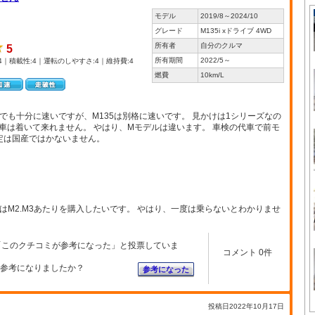
モデル
2019/8～2024/10
グレード
M135i xドライブ 4WD
所有者
自分のクルマ
5
所有期間
2022/5～
4｜積載性:4｜運転のしやすさ:4｜維持費:4
燃費
10km/L
ルでも十分に速いですが、M135は別格に速いです。 見かけは1シリーズなの
車は着いて来れません。 やはり、Mモデルは違います。 車検の代車で前モ
定は国産ではかないません。
はM2.M3あたりを購入したいです。 やはり、一度は乗らないとわかりませ
「このクチコミが参考になった」と投票していま
コメント 0件
参考になりましたか？
参考になった
投稿日2022年10月17日