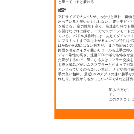
と座っていると疲れる
総評
立駐サイズで大人4人がしっかりと座れ、荷物
座っていると辛いかもしれない。 走行中ビビ
を感じる。 空力性能も高く、高速走行時でも
を開けなければ静か。 一方でスポーツモード
ている。 パドル操作時には、あえてダイレク
レブリミットまで吹け上がるエンジン特性は4
はA45やRS3にはない魅力だ。 またXdri
路面を噛みグイグイ曲がりロールも上手に抑え
ディー剛性の高さ、速度200km域でも怖さが
た音がするので、気になる人はマフラー交換をお勧
を導入済みだがレムスマフラーと相まって排気
といじっていくのも楽しい車だ。 ナビや操作
手の良い相棒。 最近BMWアプリの使い勝手
れたり、女性からもかっこいい車ですねと評判
51人の方が、
す。
このクチコミは