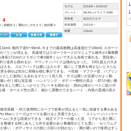
モデル
2019/8～2024/10
グレード
M135i xドライブ 4WD
所有者
自分のクルマ
4
所有期間
2022/9～
4｜積載性:3｜運転のしやすさ:5｜維持費:3
燃費
12km/L
1km/L 都内下道6〜9km/L 今までの最高燃費は高速巡行で18km/L スポーツ
ガソリンが消える。 高速域ではスポーツモードのマニュアル操作が1番燃費
は身長172cmのドラポジで拳3個半くらいで大人も余裕で座れる。 普段使い
り道具も積めるが、マウンテンバイクは積めなかった。 100L超えの大き
せば入る。 ゴルフバッグは横には入らず、縦にして後席を倒さないと入らな
席を倒せば充分に荷物を積む事ができる。 ー性能 ・マフラー音、バブリン
しりとした如何にも走れるぞという見た目 ・サスは硬いが足廻りがよく動
吸い付く様な安定感 ・ハンドリング ・ボディー剛性の高さ ・ID7の使い勝
脚を出した際にしっかりとブレーキを踏める) ・踏めば体がシートに貼り付
る感 ・ホールド性が高く、細かく調整のできるシート ・内装の質感の高さ
能非搭載 ・ACC使用時にカーブで前車が消えると一気に加速する事がある
 Pro Maxシリーズはケースを着けると充電できない。 ・ストレージパッケー
ームに大きな段差ができる ・純正マフラーの籠った音、リアから見た際に
かを整備する時にあちこち外す必要があり整備性がとても悪い ・セリウムグ
が多い ・ボディサイズの割に小回りが効かない ・脚が硬いので後席はずっ