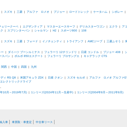
|
スズキ
|
三菱
|
アルファ ロメオ
|
プジョー
|
ロードトレック
|
ケータハム
|
シボレー
チェリークーペ
|
エグザンティア
|
マスターエースサーフ
|
デリカスターワゴン
|
エクラ
|
ア
ック
|
スプリンターバン
|
シャルマン
|
H2
|
スポーツ800
|
108
|
スズキ
|
三菱
|
フォード
|
イノチェンティ
|
トライアンフ
|
AMCジープ
|
三菱ふそう
|
レー
|
ダイハツ ブーンルミナス
|
フェラーリ 12チリンドリ
|
日産 コンドル
|
プジョー 408
|
ースバン
|
ボルボ 850エステート
|
フェラーリ プロサングエ
|
キャデラック CTS
|
関西
|
中国
|
四国
|
九州
ディ RS Q8
|
米国アキュラ ZDX
|
日産 クオン
|
スズキ セルボ
|
アルファ ロメオ アルファG
ーエレクトリックドライブ
す
1年10月～2019年7月)
|
1シリーズ(2024年11月～生産中)
|
1シリーズ(2004年9月～2011年9月)
輸入車
車買取・車査定
中古車リース