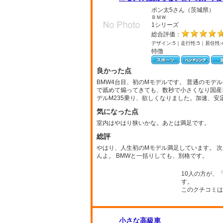
ポン太5さん（茨城県）
ＢＭＷ
1シリーズ
総合評価：
デザイン:5｜走行性:5｜居住性:
特徴
良かった点
BMW4台目、初のMモデルです。 普通のモデ
で舐めて煽ってきても、数秒で小さくなり国産
デルM235乗り、欲しくなりました。加速、安
気になった点
室内はやはり狭いかな。あとは満足です。
総評
やはり、人生初のMモデル満足しています。 次
んよ。 BMWと一括りしても、別格です。
10人の方が、
す。
このクチコミは
小さな高級車