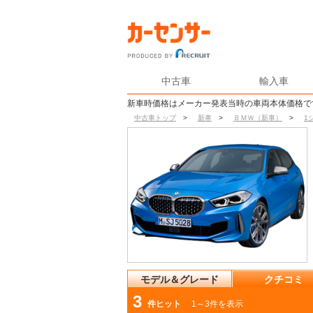
中古車
輸入車
新車時価格はメーカー発表当時の車両本体価格で
中古車トップ
>
新車
>
ＢＭＷ（新車）
>
1
モデル＆グレード
クチコミ
3
件ヒット
1～3件を表示