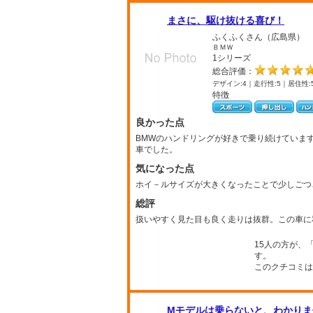
まさに、駆け抜ける喜び！
ふくふくさん（広島県）
ＢＭＷ
1シリーズ
総合評価：
デザイン:4｜走行性:5｜居住性:
特徴
良かった点
BMWのハンドリングが好きで乗り続けていま
車でした。
気になった点
ホイ－ルサイズが大きくなったことで少しごつ
総評
扱いやすく見た目も良く走りは抜群。この車に
15人の方が、
す。
このクチコミは
Mモデルは乗らないと、わかりま