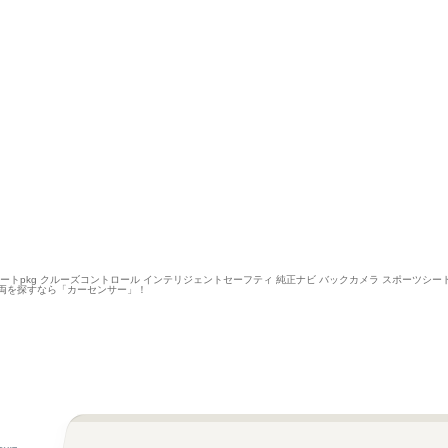
ートpkg クルーズコントロール インテリジェントセーフティ 純正ナビ バックカメラ スポーツシート 
車両を探すなら「カーセンサー」！