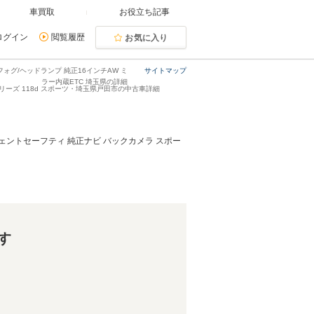
車買取
お役立ち記事
ログイン
閲覧履歴
お気に入り
フォグ/ヘッドランプ 純正16インチAW ミ
サイトマップ
ラー内蔵ETC 埼玉県の詳細
リーズ 118d スポーツ・埼玉県戸田市の中古車詳細
ジェントセーフティ 純正ナビ バックカメラ スポー
す