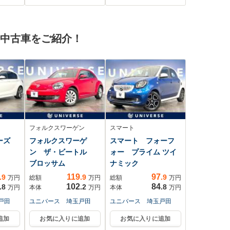
ハイ
シート/シートメモリ
バックカメラ・純正
ズコ
ー/シートヒーター&
ビルトインETC・純
マー
ベンチレーション/純
正前方ドライブレコ
の中古車をご紹介！
ディ
正AW付冬タイヤ積込
ーダー・電動格納ウ
ー
み
インカーミラー
フォルクスワーゲン
スマート
リーズ
フォルクスワーゲ
スマート フォーフ
ン ザ・ビートル
ォー プライム ツイ
ブロッサム
ナミック
119
97
.9
.9
.9
万円
総額
万円
総額
万円
102
84
.8
.2
.8
万円
本体
万円
本体
万円
戸田
ユニバース 埼玉戸田
ユニバース 埼玉戸田
追加
お気に入りに追加
お気に入りに追加