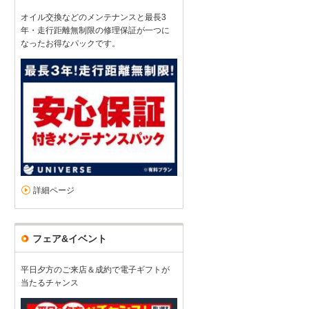
良いお店だと思います
オイル交換などのメンテナンスと最長3
年・走行距離無制限の修理保証が一つに
4
3
4
5
接客：
雰囲気：
アフター：
品質：
総合評価
点
なったお得なパックです。
現車確認なしでの購入でしたので、車両の外装や内装の状態については
が、購入後も丁寧に対応くださり助かっています。お店は綺麗でたく
シトロエン C4ピカソ（2026/02購入）
2026/03/01投稿
そこはかさん
詳細ページ
フェア&イベント
平日夕方のご来店＆成約で電子ギフトが
当たるチャンス