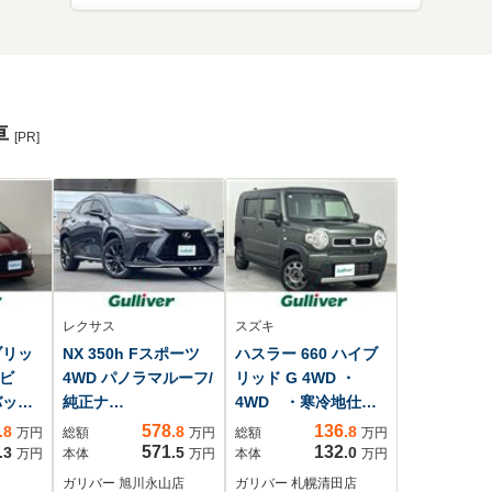
車
[PR]
レクサス
スズキ
ブリッ
NX 350h Fスポーツ
ハスラー 660 ハイブ
正ナビ
4WD パノラマルーフ/
リッド G 4WD ・
バック
純正ナ
4WD ・寒冷地仕
ワー
ビ/BT/USB/HDMI/TV/
様・社外SDナビゲー
578
136
.8
.8
.8
万円
総額
万円
総額
万円
衝突
ラジオ/ミラキャスト/
ション
571
132
.3
.5
.0
万円
本体
万円
本体
万円
ーキ
レザーシート/パワー
(BT/iPod/FM/AM/CD/DVD/USB)・
ガリバー 旭川永山店
ガリバー 札幌清田店