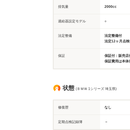
排気量
2000cc
過給器設定モデル
○
法定整備
法定整備付
法定12ヶ月点
保証
保証付：販売店
保証費用は本体
状態
(ＢＭＷ 1シリーズ 埼玉県)
修復歴
なし
定期点検記録簿
－