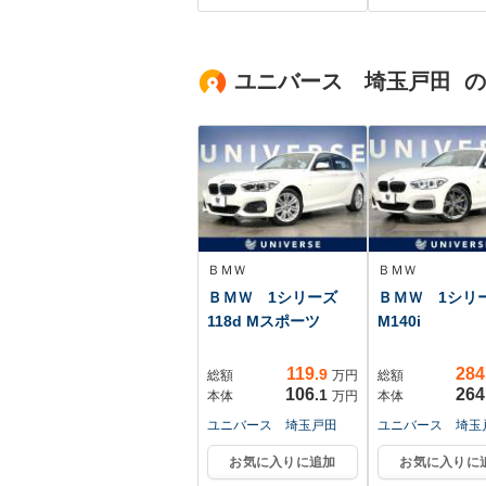
ーズ 衝突軽減ブレ
オートマチック
ーキ レーンキー
ビーム クルー
プ パーキングアシ
ントロール ス
スト オートブレー
ユニバース 埼玉戸田 
トキー レーン
キホールド 前後コ
パーチャーアラ
ーナーセンサー 純
ト ETC
正16インチAW
ＢＭＷ
ＢＭＷ
ＢＭＷ 1シリーズ
ＢＭＷ 1シ
118d Mスポーツ
M140i
119
284
.9
総額
万円
総額
106
264
.1
本体
万円
本体
ユニバース 埼玉戸田
ユニバース 埼玉
お気に入りに追加
お気に入りに