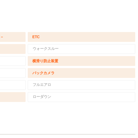
/－
ETC
ウォークスルー
横滑り防止装置
バックカメラ
フルエアロ
ローダウン