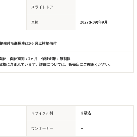
スライドドア
－
車検
2027(R09)年9月
検整備付※商用車は6ヶ月点検整備付
保証 保証期間：1ヵ月 保証距離：無制限
価格に含まれています。詳細については、販売店にご確認ください。
リサイクル料
リ済込
ワンオーナー
－