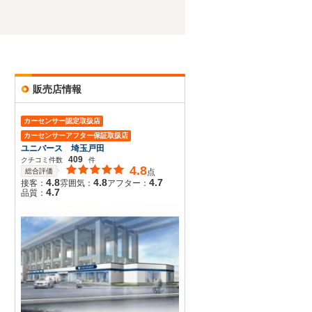
販売店情報
カーセンサー認定取扱店
カーセンサーアフター保証取扱店
ユニバース 埼玉戸田
409
クチコミ件数
件
4.8
総合評価
点
4.8
4.8
4.7
接客：
雰囲気：
アフター：
4.7
品質：