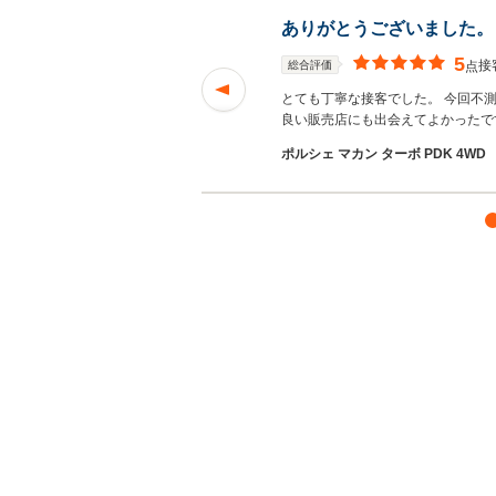
ありがとうございました。
5
接
総合評価
点
「納車以来、リモコ
とても丁寧な接客でした。 今回不
む
良い販売店にも出会えてよかったで
ポルシェ マカン ターボ PDK 4WD （