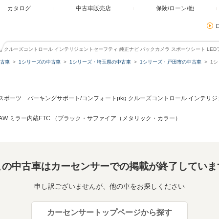
カタログ
中古車販売店
保険/ローン/他
pkg クルーズコントロール インテリジェントセーフティ 純正ナビ バックカメラ スポーツシート LED
古車
1シリーズの中古車
1シリーズ・埼玉県の中古車
1シリーズ・戸田市の中古車
1シ
d スポーツ パーキングサポート/コンフォートpkg クルーズコントロール インテリ
チAW ミラー内蔵ETC （ブラック・サファイア（メタリック・カラー）
この中古車はカーセンサーでの掲載が終了していま
申し訳ございませんが、他の車をお探しください
カーセンサートップページから探す