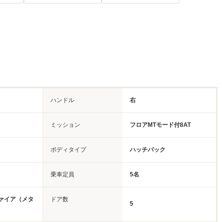
ハンドル
右
ミッション
フロアMTモード付8AT
ボディタイプ
ハッチバック
乗車定員
5名
ァイア（メタ
ドア数
5