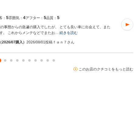
5
4
5
5
客：
雰囲気：
アフター：
品質：
測の事態からの急遽の購入でしたが、 とても良い車に出会えて、また
す。 これからメンテなどでまたお…
続きを読む
2026/07購入）
2026/08/01投稿
ｆａｎ７さん
このお店のクチコミをもっと読む