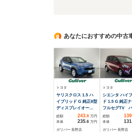
あなたにおすすめの中古
トヨタ
トヨタ
ヤリスクロス 1.5 ハ
シエンタ ハイ
イブリッド G 純正8型
ド 1.5 G 純
ディスプレイオーデ
フルセグTV 
ィオ バックカメ
カメラ 両側パ
243
139
.8
総額
万円
総額
ラ ビルトイン
スライドドア 
235
131
.6
本体
万円
本体
ETC レーダークル
被害軽減ブレ
ガリバー 長野店
ガリバー 長野店