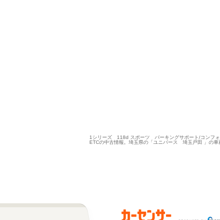
1シリーズ 118d スポーツ パーキングサポート/コンフォ
ETCの中古情報。埼玉県の「ユニバース 埼玉戸田 」の