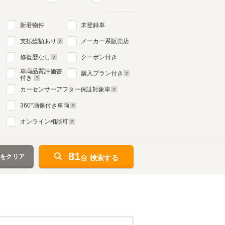
新着物件
未登録車
支払総額あり
メーカー系販売店
修復歴なし
クーポン付き
車両品質評価書
購入プラン付き
付き
カーセンサーアフター保証対象車
360
°画像付き車両
オンライン相談可
81
件をクリア
台 検索する