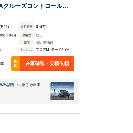
 Aクルーズコントロール
ビームアシスタント
0.6
(R06)
万km
走行距離
R09)年04月
なし
修復歴
法定整備付
整備
C
フロアMTモード付8AT
ミッション
無
在庫確認・見積依頼
追加
料
BMW認定中古車 手数料率