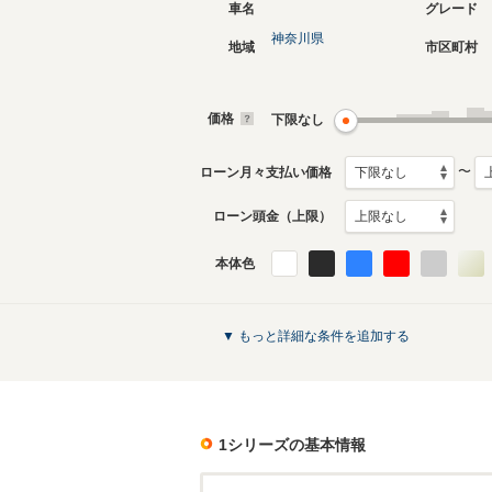
車名
グレード
神奈川県
地域
市区町村
現行
3代目
2024年11月～生産中
2019年8
生産モデ
価格
下限なし
1シリーズのカタログを見る
〜
ローン月々支払い価格
ローン頭金（上限）
本体色
▼ もっと詳細な条件を追加する
1シリーズ
の基本情報