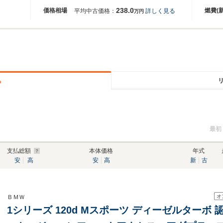
238.0
価格相場
燃費(
平均中古価格：
詳しく見る
万円
る
最初
支払総額
本体価格
年式
安
高
安
高
新
古
オ
ＢＭＷ
1シリーズ 120d Mスポーツ ディーゼルターボ