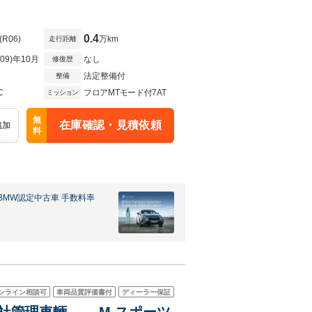
0.4
(R06)
万km
走行距離
R09)年10月
なし
修復歴
法定整備付
整備
C
フロアMTモード付7AT
ミッション
無
在庫確認・見積依頼
追加
料
BMW認定中古車 手数料率
ンライン相談可
車両品質評価書付
ディーラー保証
車 弊社管理車輛 M スポーツ