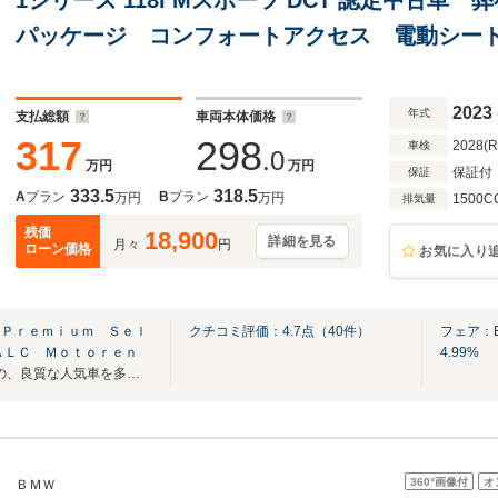
パッケージ コンフォートアクセス 電動シート調
ッドライト Aクルーズコントロール+Stop&G
2023
年式
支払総額
車両本体価格
317
298
2028(
車検
.0
万円
万円
保証付
保証
333.5
318.5
A
プラン
B
プラン
万円
万円
1500C
排気量
残価
18,900
詳細を見る
月々
円
ローン価格
お気に入り
 Ｐｒｅｍｉｕｍ Ｓｅｌ
クチコミ評価：
4.7
点（
40
件）
フェア：
ＡＬＣ Ｍｏｔｏｒｅｎ
4.99%
BMW正規ディーラーならではの、良質な人気車を多数取り揃えております。
360°
画像付
オ
ＢＭＷ