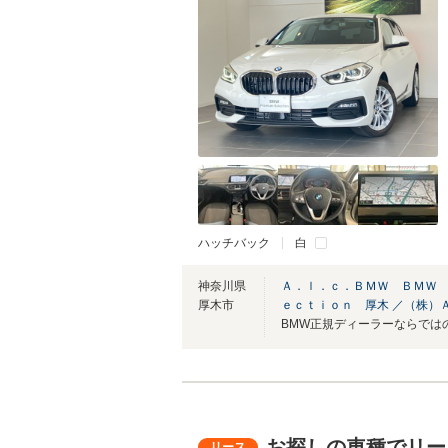
ハッチバック
白
神奈川県
Ａ．ｌ．ｃ．ＢＭＷ ＢＭＷ
厚木市
ｅｃｔｉｏｎ 厚木 ／（株）
お探しの車種でリー