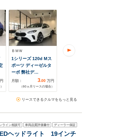
ＢＭＷ
ＢＭＷ
ＢＭＷ
ド
1シリーズ 120d Mス
1シリーズ 120 Mスポ
1シリーズ 1
定
ポーツ ディーゼルタ
ーツ デモレンタ ヘ
ーツ 元レ
ーボ 弊社デ…
ッドアップ…
電動パワー
3
3
円
月額：
.00
万円
月額：
.24
万円
月額：
合）
（
60
ヵ月リースの場合）
（
60
ヵ月リースの場合）
（
60
ヵ月リ
リースできるクルマをもっと見る
ンライン相談可
車両品質評価書付
ディーラー保証
 LEDヘッドライト 19インチ