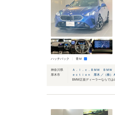
ハッチバック
青Ｍ
神奈川県
Ａ．ｌ．ｃ．ＢＭＷ ＢＭＷ
厚木市
ｅｃｔｉｏｎ 厚木 ／（株）