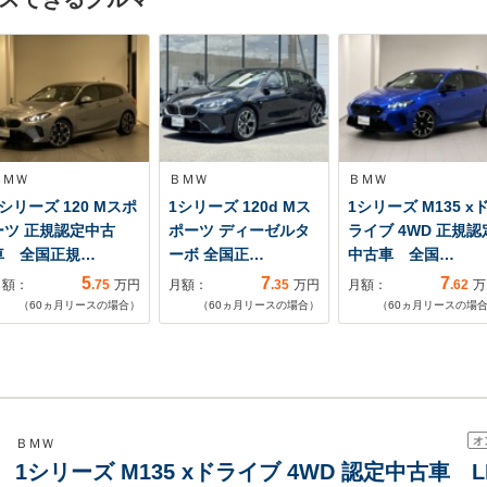
ＢＭＷ
ＢＭＷ
ＢＭＷ
シリーズ 120 Mスポ
1シリーズ 120d Mス
1シリーズ M135 x
ーツ 正規認定中古
ポーツ ディーゼルタ
ライブ 4WD 正規認
車 全国正規…
ーボ 全国正…
中古車 全国…
5
7
7
月額：
.75
万円
月額：
.35
万円
月額：
.62
万
（
60
ヵ月リースの場合）
（
60
ヵ月リースの場合）
（
60
ヵ月リースの場
オ
ＢＭＷ
1シリーズ M135 xドライブ 4WD 認定中古車