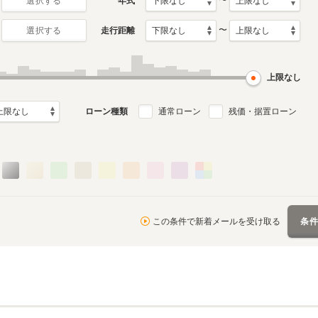
〜
年式
選択する
〜
走行距離
選択する
2代目
初代
月～2024年10月
2011年10月～2019年7月
2004年9月～2011年9月
ル
生産モデル
生産モデル
上限なし
ローン種類
通常ローン
残価・据置ローン
この条件で新着メールを受け取る
条