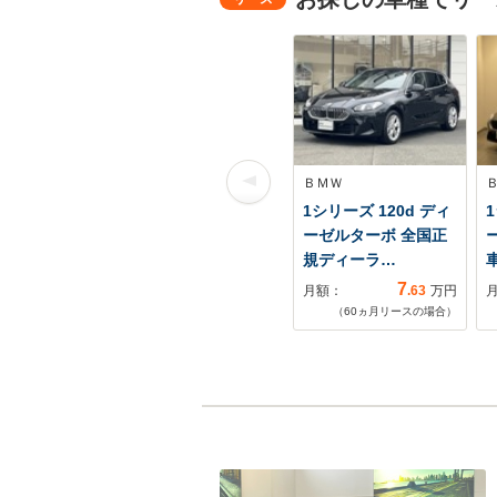
ＢＭＷ
1シリーズ 120d ディ
1
ーゼルターボ 全国正
規ディーラ…
7
月額：
.63
万円
（
60
ヵ月リースの場合）