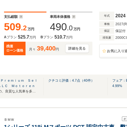
2024
年式
支払総額
車両本体価格
509
490
2027(
車検
.2
.0
万円
万円
保証付
保証
525.7
510.7
A
プラン
B
プラン
万円
万円
2000C
排気量
残価
39,400
詳細を見る
月々
円
ローン価格
お気に入り
 Ｐｒｅｍｉｕｍ Ｓｅｌ
クチコミ評価：
4.7
点（
40
件）
フェア：
ＡＬＣ Ｍｏｔｏｒｅｎ
4.99%
BMW正規ディーラーならではの、良質な人気車を多数取り揃えております。
オ
ＢＭＷ
1シリーズ 118i Mスポーツ DCT 認定中古