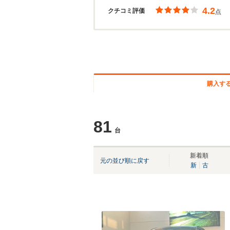
4.2
クチコミ評価
点
購入す
81
台
新着順
元の並び順に戻す
新
古