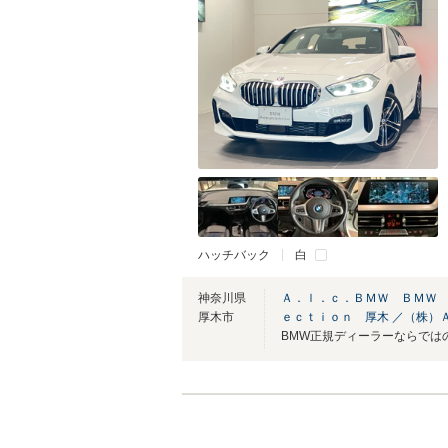
ハッチバック
白
神奈川県
Ａ．ｌ．ｃ．ＢＭＷ ＢＭＷ
厚木市
ｅｃｔｉｏｎ 厚木 ／（株）