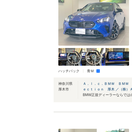
ハッチバック
青Ｍ
神奈川県
Ａ．ｌ．ｃ．ＢＭＷ ＢＭＷ
厚木市
ｅｃｔｉｏｎ 厚木 ／（株）