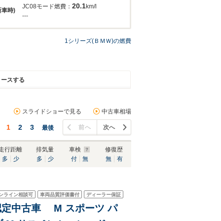
20.1
JC08モード燃費：
km/l
新車時)
---
1シリーズ(ＢＭＷ)の燃費
リースする
スライドショーで見る
中古車相場
1
2
3
前へ
次へ
最後
走行距離
排気量
車検
修復歴
多
少
多
少
付
無
無
有
ンライン相談可
車両品質評価書付
ディーラー保証
 認定中古車 M スポーツ パ