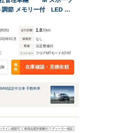
節 メモリー付 LED ヘ
o機能
1.8
(R05)
万km
走行距離
R10)年01月
なし
修復歴
法定整備付
整備
C
フロアMTモード付7AT
ミッション
無
在庫確認・見積依頼
追加
料
BMW認定中古車 手数料率
ンライン相談可
車両品質評価書付
ディーラー保証