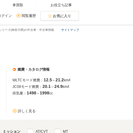
車買取
お役立ち記事
ログイン
閲覧履歴
お気に入り
シリーズ(神奈川県)の中古車・中古車情報
サイトマップ
燃費・カタログ情報
12.5
21.2
WLTCモード燃費：
～
km/l
20.1
24.9
JC08モード燃費：
～
km/l
1498
1998
排気量：
～
cc
詳しく見る
ミッション
AT/CVT
MT