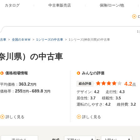
カタログ
中古車販売店
保険/ローン/他
1
古車
全国のＢＭＷ
1シリーズの中古車
1シリーズ(神奈川県)の中古車
神奈川県）の中古車
価格相場情報
みんなの評価
4.2
363.2
総合評価
平均価格：
点
万円
255
689.8
価格帯：
万円～
万円
デザイン:
4.2
走行性:
4.3
居住性:
3.7
積載性:
3.5
運転のしやすさ:
4.2
維持費:
3.2
詳しく見る
詳しく見る