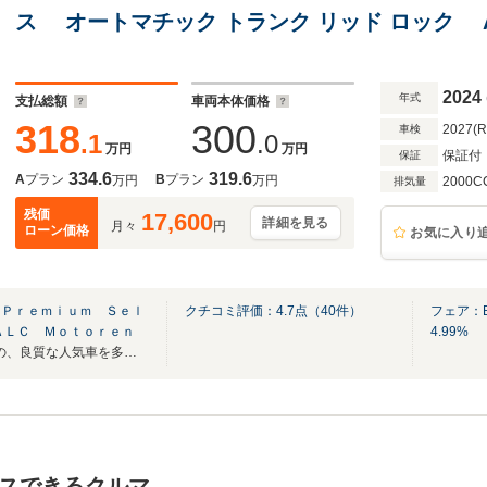
ス オートマチック トランク リッド ロック
+Stop&Go機能 LED ヘッドライト ハイ
2024
年式
支払総額
車両本体価格
318
300
2027(
車検
.1
.0
万円
万円
保証付
保証
334.6
319.6
A
プラン
B
プラン
万円
万円
2000C
排気量
残価
17,600
詳細を見る
月々
円
ローン価格
お気に入り
 Ｐｒｅｍｉｕｍ Ｓｅｌ
クチコミ評価：
4.7
点（
40
件）
フェア：
ＡＬＣ Ｍｏｔｏｒｅｎ
4.99%
BMW正規ディーラーならではの、良質な人気車を多数取り揃えております。
スできるクルマ