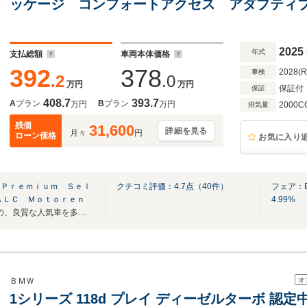
ッケージ コンフォートアクセス アダプティブ
イビング アシスタント プロフェッショナル パ
ラス
2025
年式
支払総額
車両本体価格
392
378
2028(
車検
.2
.0
万円
万円
保証付
保証
408.7
393.7
A
プラン
B
プラン
万円
万円
2000C
排気量
残価
31,600
詳細を見る
月々
円
ローン価格
お気に入り
 Ｐｒｅｍｉｕｍ Ｓｅｌ
クチコミ評価：
4.7
点（
40
件）
フェア：
ＡＬＣ Ｍｏｔｏｒｅｎ
4.99%
BMW正規ディーラーならではの、良質な人気車を多数取り揃えております。
オ
ＢＭＷ
1シリーズ 118d プレイ ディーゼルターボ 