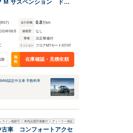
 M サスペンション ドラ
ーク アシスト システム プ
0.8
(R07)
万km
走行距離
R10)年08月
なし
修復歴
法定整備付
整備
C
フロアMTモード付7AT
ミッション
無
在庫確認・見積依頼
追加
料
BMW認定中古車 手数料率
ンライン相談可
車両品質評価書付
ディーラー保証
認定中古車 コンフォートアクセ