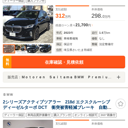
ディーラー保証
購入プラン付
モカレザー アンビエントライト ハーマンカードンス
ピーカー ワイヤレス充電 ETC
支払総額
本体価格
312
298.
0
万円
万円
21,700
残価ローン
月々
円
年式
2023
年
走行
1.0
万km
車検
車検整備無
修復
なし
保証
保証付
整備
法定整備付
住所
埼玉県さいたま市緑区
無
在庫確認・見積依頼
料
販売店：
Ｍｏｔｏｒｅｎ Ｓａｉｔａｍａ ＢＭＷ Ｐｒｅｍｉｕｍ Ｓｅｌｅｃｔｉｏｎ 浦和美園
ＢＭＷ
2シリーズアクティブツアラー 218d エクスクルーシブ
ディーゼルターボ DCT 衝突被害軽減ブレーキ 自動追
従型クルーズコントロール パーキングアシスト 全周
ディーラー保証
車両品質評価書付
購入プラン付
オンライン相談可
360°画像付
囲カメラ 電動テールゲート 電動シート シートヒー
ター AppleCarPlay ワイヤレス充電 ミラー内蔵
支払総額
本体価格