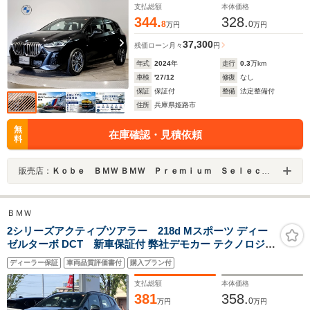
クノロジーPKG電動トランク(キックオープン付き)
支払総額
本体価格
344.
328.
8
0
万円
万円
37,300
残価ローン
月々
円
年式
2024
年
走行
0.3
万km
車検
'27/12
修復
なし
保証
保証付
整備
法定整備付
住所
兵庫県姫路市
無
在庫確認・見積依頼
料
販売店：
Ｋｏｂｅ ＢＭＷ ＢＭＷ Ｐｒｅｍｉｕｍ Ｓｅｌｅｃｔｉｏｎ 姫路
ＢＭＷ
2シリーズアクティブツアラー 218d Mスポーツ ディー
ゼルターボ DCT 新車保証付 弊社デモカー テクノロジー
パッケージ ヘッドアップディスプレイ タッチパネル式ナ
ディーラー保証
車両品質評価書付
購入プラン付
ビ フロント+サイド+バック+トップビューカメラ ACC
支払総額
本体価格
381
358.
0
万円
万円