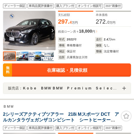
ズコントロール マルチファンクションステアリング
ディーラー保証
車両品質評価書付
購入プラン付
オンライン相談可
360°画像付
ミラー型ETC LEDヘッドライト シートヒーター ア
ンビエントライト
支払総額
本体価格
297.
272.
4
0
万円
万円
18,000
残価ローン
月々
円
年式
2022
年
走行
2.4
万km
車検
車検整備付
修復
なし
保証
保証付
整備
法定整備付
住所
兵庫県加古川市
無
在庫確認・見積依頼
料
販売店：
Ｋｏｂｅ ＢＭＷ ＢＭＷ Ｐｒｅｍｉｕｍ Ｓｅｌｅｃｔｉｏｎ 加古川
ＢＭＷ
2シリーズアクティブツアラー 218i Mスポーツ DCT ア
ルカンタラヴェガンザコンビシート シートヒーター
ハンドルヒーター アンビエントライト アップルカー
ディーラー保証
車両品質評価書付
購入プラン付
オンライン相談可
360°画像付
プレイ ヘッドアップディスプレイ 全方位カメラ テ