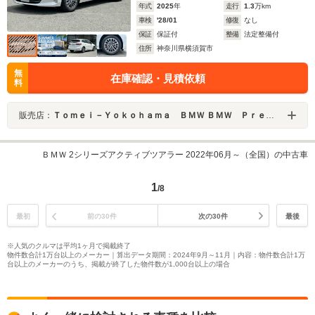
年式
2025
年
走行
1.3
万km
車検
'28/01
修復
なし
保証
保証付
整備
法定整備付
住所
神奈川県横須賀市
無
在庫確認・見積依頼
料
販売店：
Ｔｏｍｅｉ－Ｙｏｋｏｈａｍａ ＢＭＷ ＢＭＷ Ｐｒｅｍｉｕｍ Ｓｅｌｅｃｔｉｏｎ 横須賀
ＢＭＷ 2シリーズアクティブツアラー 2022年06月～（全国）の中古車
1
/8
最初
前の30件
次の30件
最後
※人気のクルマは平均1ヶ月で掲載終了
物件数合計1万台以上のメーカー｜算出データ期間：2024年9月～11月｜内容：物件数合計1万
台以上のメーカーのうち、掲載が終了した物件数が1,000台以上の場合