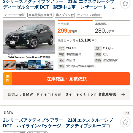
2シリーズアクティブツアラー 218d エクスクルーシブ
ディーゼルターボ DCT 認定中古車 レザーシート カ
ーブドディスプレイ アダプティブクルーズコントロー
ディーラー保証
車両品質評価書付
購入プラン付
オンライン相談可
ル アラウンドビューモニター メモリー機能付きパワ
ーシート シートヒーター LED ETC
支払総額
本体価格
299.
280.
8
0
万円
万円
15,100
残価ローン
月々
円
年式
2023
年
走行
2.7
万km
車検
車検整備付
修復
なし
保証
保証付
整備
法定整備付
住所
愛知県名古屋市瑞穂区
無
在庫確認・見積依頼
料
販売店：
ＢＭＷ Ｐｒｅｍｉｕｍ Ｓｅｌｅｃｔｉｏｎ 名古屋瑞穂
ＢＭＷ
PR
2シリーズアクティブツアラー 218i エクスクルーシブ
DCT ハイラインパッケージ アクティブクルーズコン
トロール ヘッドアップディスプレイ 全周囲カメラ