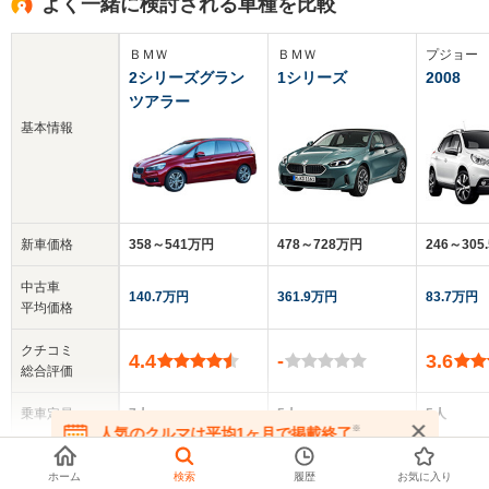
よく一緒に検討される車種を比較
ＢＭＷ
ＢＭＷ
プジョー
2シリーズグラン
1シリーズ
2008
ツアラー
基本情報
新車価格
358～541万円
478～728万円
246～305
中古車
140.7万円
361.9万円
83.7万円
平均価格
クチコミ
4.4
-
3.6
総合評価
乗車定員
7人
5人
5人
※
人気のクルマは平均1ヶ月で掲載終了
▼
全てを表示する
在庫が無くなる前にお問い合わせください
ドア数
5ドア
5ドア
5ドア
ホーム
検索
履歴
お気に入り