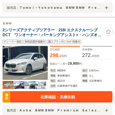
販売店：
Ｔｏｍｅｉ－Ｙｏｋｏｈａｍａ ＢＭＷ ＢＭＷ Ｐｒｅｍｉｕｍ Ｓｅｌｅｃｔｉｏｎ 町田鶴川
ＢＭＷ
2シリーズアクティブツアラー 218i エクスクルーシブ
DCT ワンオーナー・パーキングアシスト+・ハンズオフ
ACC・360度カメラ・ヘッドアップディスプレイ・シート
ディーラー保証
車両品質評価書付
購入プラン付
360°画像付
ヒーター・AppleCarPlay・内蔵ドラレコ・パワーシー
ト・電動リアゲート・17インチAW・ETC・禁煙車
支払総額
本体価格
298.
272.
2
0
万円
万円
19,900
残価ローン
月々
円
年式
2023
年
走行
1.6
万km
車検
車検整備付
修復
なし
保証
保証付
整備
法定整備付
住所
兵庫県神戸市灘区
無
在庫確認・見積依頼
料
販売店：
Ｋｏｂｅ ＢＭＷ ＢＭＷ Ｐｒｅｍｉｕｍ Ｓｅｌｅｃｔｉｏｎ 三宮