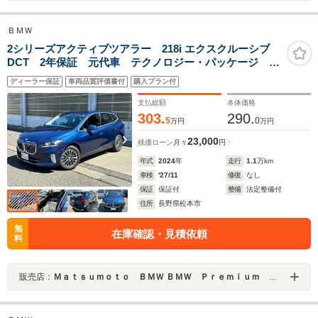
ＢＭＷ
2シリーズアクティブツアラー 218i エクスクルーシブ
DCT 2年保証 元代車 テクノロジー・パッケージ ア
ダプティブLEDヘッドライト
ディーラー保証
車両品質評価書付
購入プラン付
支払総額
本体価格
303.
290.
5
0
万円
万円
23,000
残価ローン
月々
円
年式
2024
年
走行
1.1
万km
車検
'27/11
修復
なし
保証
保証付
整備
法定整備付
住所
長野県松本市
無
在庫確認・見積依頼
料
販売店：
Ｍａｔｓｕｍｏｔｏ ＢＭＷ ＢＭＷ Ｐｒｅｍｉｕｍ Ｓｅｌｅｃｔｉｏｎ 松本