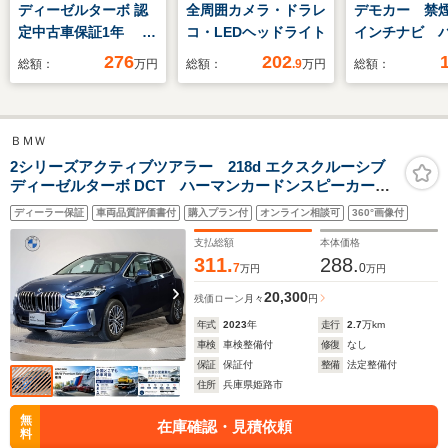
ディーゼルターボ 認
全周囲カメラ・ドラレ
デモカー 禁煙
定中古車保証1年 パ
コ・LEDヘッドライト
インチナビ 
ノラミックサンルーフ
メラ ドラ
276
202
総額：
万円
総額：
.9
万円
総額：
ETC 片側電
ドドア アダ
クルーズコン
ＢＭＷ
ル シートヒ
Bluetooth 
2シリーズアクティブツアラー 218d エクスクルーシブ
ディーゼルターボ DCT ハーマンカードンスピーカー
ドライト 衝
ヘッドアップディスプレイ ハイラインパッケージ ア
減ブレーキ
ディーラー保証
車両品質評価書付
購入プラン付
オンライン相談可
360°画像付
クティブクルーズコントロール オイスターレザーシー
ト シートヒーター 電動トランク アンビエントラ
支払総額
本体価格
イト
311.
288.
7
0
万円
万円
20,300
残価ローン
月々
円
年式
2023
年
走行
2.7
万km
車検
車検整備付
修復
なし
保証
保証付
整備
法定整備付
住所
兵庫県姫路市
無
在庫確認・見積依頼
料