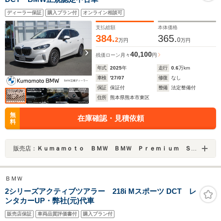
ディーラー保証
購入プラン付
オンライン相談可
支払総額
本体価格
384.
365.
2
0
万円
万円
40,100
残価ローン
月々
円
年式
2025
年
走行
0.6
万km
車検
'27/07
修復
なし
保証
保証付
整備
法定整備付
住所
熊本県熊本市東区
無
在庫確認・見積依頼
料
販売店：
Ｋｕｍａｍｏｔｏ ＢＭＷ ＢＭＷ Ｐｒｅｍｉｕｍ Ｓｅｌｅｃｔｉｏｎ 熊本インター／ＭＩＮＩ ＮＥＸＴ 熊本
ＢＭＷ
2シリーズアクティブツアラー 218i Mスポーツ DCT レ
ンタカーUP・弊社(元)代車
販売店保証
車両品質評価書付
購入プラン付