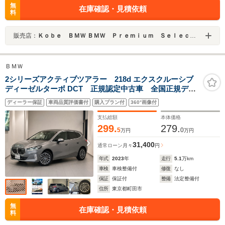
無
在庫確認・見積依頼
料
販売店：
Ｋｏｂｅ ＢＭＷ ＢＭＷ Ｐｒｅｍｉｕｍ Ｓｅｌｅｃｔｉｏｎ 姫路
ＢＭＷ
2シリーズアクティブツアラー 218d エクスクルーシブ
ディーゼルターボ DCT 正規認定中古車 全国正規ディ
ーラー保証付/2年・走行距離無制限 ヘッドアップディス
ディーラー保証
車両品質評価書付
購入プラン付
360°画像付
プレイ アクティブクルーズコントロール 本革シー
ト 純正ドライブレコーダー シートヒーター トップ
支払総額
本体価格
ビューカメラ
299.
279.
5
0
万円
万円
31,400
通常ローン
月々
円
年式
2023
年
走行
5.1
万km
車検
車検整備付
修復
なし
保証
保証付
整備
法定整備付
住所
東京都町田市
無
在庫確認・見積依頼
料