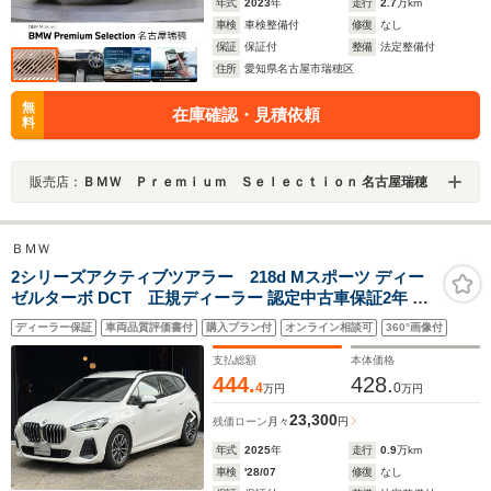
年式
2023
年
走行
2.7
万km
車検
車検整備付
修復
なし
保証
保証付
整備
法定整備付
住所
愛知県名古屋市瑞穂区
無
在庫確認・見積依頼
料
販売店：
ＢＭＷ Ｐｒｅｍｉｕｍ Ｓｅｌｅｃｔｉｏｎ 名古屋瑞穂
ＢＭＷ
2シリーズアクティブツアラー 218d Mスポーツ ディー
ゼルターボ DCT 正規ディーラー 認定中古車保証2年 弊
社デモカー テクノロジーパッケージ パーキングアシスト
ディーラー保証
車両品質評価書付
購入プラン付
オンライン相談可
360°画像付
プラス トップビューカメラ ヘッドアップディスプレイ M
アルカンタラ/ヴェガンザ・コンビネーション 禁煙車
支払総額
本体価格
444.
428.
4
0
万円
万円
23,300
残価ローン
月々
円
年式
2025
年
走行
0.9
万km
車検
'28/07
修復
なし