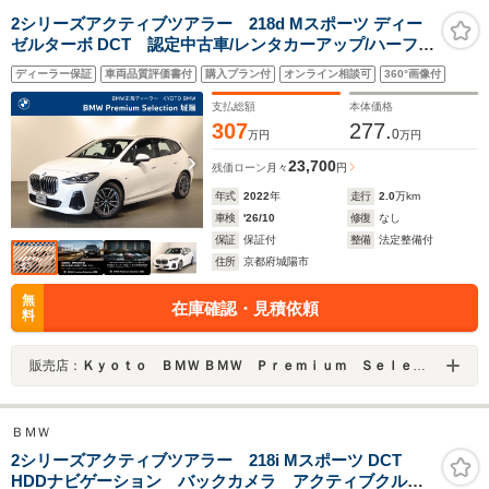
2シリーズアクティブツアラー 218d Mスポーツ ディー
ゼルターボ DCT 認定中古車/レンタカーアップ/ハーフレ
ザー/前席シートヒーター/ACC/オートマチックテールゲ
ディーラー保証
車両品質評価書付
購入プラン付
オンライン相談可
360°画像付
ート
支払総額
本体価格
307
277.
0
万円
万円
23,700
残価ローン
月々
円
年式
2022
年
走行
2.0
万km
車検
'26/10
修復
なし
保証
保証付
整備
法定整備付
住所
京都府城陽市
無
在庫確認・見積依頼
料
販売店：
Ｋｙｏｔｏ ＢＭＷ ＢＭＷ Ｐｒｅｍｉｕｍ Ｓｅｌｅｃｔｉｏｎ 城陽
ＢＭＷ
2シリーズアクティブツアラー 218i Mスポーツ DCT
HDDナビゲーション バックカメラ アクティブクルー