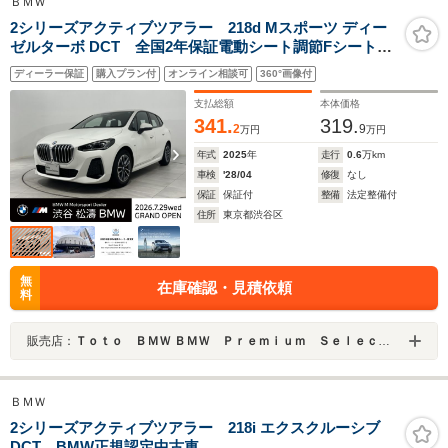
ＢＭＷ
2シリーズアクティブツアラー 218d Mスポーツ ディー
ゼルターボ DCT 全国2年保証電動シート調節Fシートヒ
ーターアダプティブLEDヘッドライトヘッドアップディ
ディーラー保証
購入プラン付
オンライン相談可
360°画像付
スプレイPersonal eSIMドライビング アシスタントR シ
ート用シート調整
支払総額
本体価格
341.
319.
2
9
万円
万円
年式
2025
年
走行
0.6
万km
車検
'28/04
修復
なし
保証
保証付
整備
法定整備付
住所
東京都渋谷区
無
在庫確認・見積依頼
料
販売店：
Ｔｏｔｏ ＢＭＷ ＢＭＷ Ｐｒｅｍｉｕｍ Ｓｅｌｅｃｔｉｏｎ 渋谷松濤
ＢＭＷ
2シリーズアクティブツアラー 218i エクスクルーシブ
DCT BMW正規認定中古車