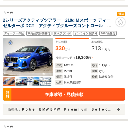
ＢＭＷ
NEW
2シリーズアクティブツアラー 218d Mスポーツ ディー
ゼルターボ DCT アクティブクルーズコントロール ワ
ンオーナー アルカンターラヴェガンザコンビシート
ディーラー保証
車両品質評価書付
購入プラン付
オンライン相談可
360°画像付
インテリジェントセーフティ ワイヤレス充電 シート
ヒーター アンビエントライト パドルシフト 純正
支払総額
本体価格
17AW
330
313.
0
万円
万円
19,300
残価ローン
月々
円
年式
2024
年
走行
1.7
万km
車検
'27/09
修復
なし
保証
保証付
整備
法定整備付
住所
兵庫県姫路市
無
在庫確認・見積依頼
料
販売店：
Ｋｏｂｅ ＢＭＷ ＢＭＷ Ｐｒｅｍｉｕｍ Ｓｅｌｅｃｔｉｏｎ 姫路
ＢＭＷ