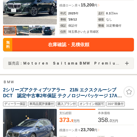
15,200
残価ローン
月々
円
年式
2025
年
走行
0.3
万km
車検
'28/12
修復
なし
保証
保証付
整備
法定整備付
住所
埼玉県さいたま市緑区
無
在庫確認・見積依頼
料
販売店：
Ｍｏｔｏｒｅｎ Ｓａｉｔａｍａ ＢＭＷ Ｐｒｅｍｉｕｍ Ｓｅｌｅｃｔｉｏｎ 浦和美園
ＢＭＷ
2シリーズアクティブツアラー 218i エクスクルーシブ
DCT 認定中古車2年保証 テクノロジーパッケージ 17AW
ブラックヴェガンザレザー オートトランク トップビュー
ディーラー保証
車両品質評価書付
購入プラン付
オンライン相談可
360°画像付
モニター パーキングアシスト アンビエントライト シート
ヒーター ワイヤレスチャージ LED HUD
支払総額
本体価格
373.
358.
9
0
万円
万円
23,700
残価ローン
月々
円