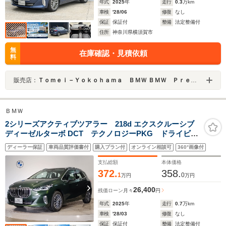
年式
2025
年
走行
0.3
万km
車検
'28/06
修復
なし
保証
保証付
整備
法定整備付
住所
神奈川県横須賀市
無
在庫確認・見積依頼
料
販売店：
Ｔｏｍｅｉ－Ｙｏｋｏｈａｍａ ＢＭＷ ＢＭＷ Ｐｒｅｍｉｕｍ Ｓｅｌｅｃｔｉｏｎ 横須賀
ＢＭＷ
2シリーズアクティブツアラー 218d エクスクルーシブ
ディーゼルターボ DCT テクノロジーPKG ドライビン
グ・アシスト・プラス ACC ブラックレザーシート
ディーラー保証
車両品質評価書付
購入プラン付
オンライン相談可
360°画像付
全方位カメラ アップディスプレイ ヘッドアップディ
スプレイ 17AW 電動リアゲート 電動シート パーキ
支払総額
本体価格
ングアシストプラス
372.
358.
1
0
万円
万円
26,400
残価ローン
月々
円
年式
2025
年
走行
0.7
万km
車検
'28/03
修復
なし
保証
保証付
整備
法定整備付