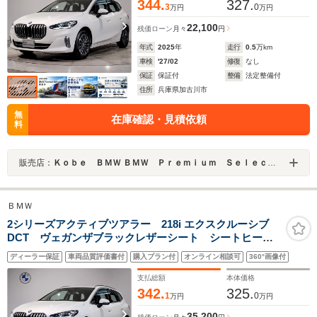
ETC LEDライト
344.
327.
3
0
万円
万円
22,100
残価ローン
月々
円
年式
2025
年
走行
0.5
万km
車検
'27/02
修復
なし
保証
保証付
整備
法定整備付
住所
兵庫県加古川市
無
在庫確認・見積依頼
料
販売店：
Ｋｏｂｅ ＢＭＷ ＢＭＷ Ｐｒｅｍｉｕｍ Ｓｅｌｅｃｔｉｏｎ 加古川
ＢＭＷ
2シリーズアクティブツアラー 218i エクスクルーシブ
DCT ヴェガンザブラックレザーシート シートヒータ
ー カーブドディスプレイ アンビエントライト ヘッ
ディーラー保証
車両品質評価書付
購入プラン付
オンライン相談可
360°画像付
ドアップディスプレイ メモリー付きパワーシート 電
動トランク(キックオープン付き) アップルカープレイ
支払総額
本体価格
342.
325.
1
0
万円
万円
35,200