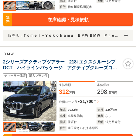
保証
保証付
整備
法定整備付
住所
神奈川県横須賀市
無
在庫確認・見積依頼
料
販売店：
Ｔｏｍｅｉ－Ｙｏｋｏｈａｍａ ＢＭＷ ＢＭＷ Ｐｒｅｍｉｕｍ Ｓｅｌｅｃｔｉｏｎ 横須賀
ＢＭＷ
2シリーズアクティブツアラー 218i エクスクルーシブ
DCT ハイラインパッケージ アクティブクルーズコン
トロール ヘッドアップディスプレイ 全周囲カメラ
ディーラー保証
購入プラン付
モカレザー アンビエントライト ハーマンカードンス
ピーカー ワイヤレス充電 ETC
支払総額
本体価格
312
298.
0
万円
万円
21,700
残価ローン
月々
円
年式
2023
年
走行
1.0
万km
車検
車検整備無
修復
なし
保証
保証付
整備
法定整備付
住所
埼玉県さいたま市緑区