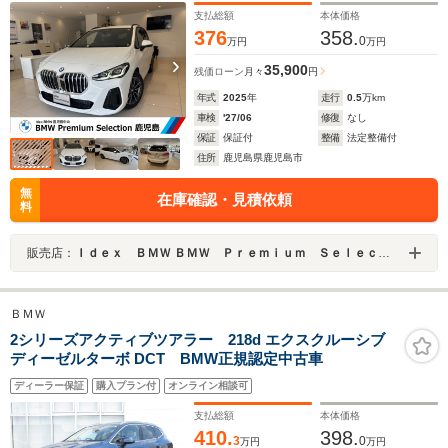
支払総額
本体価格
376
358.
0
万円
万円
35,900
残価ローン
月々
円
年式
2025
年
走行
0.5
万km
車検
'27/06
修復
なし
保証
保証付
整備
法定整備付
住所
鹿児島県鹿児島市
無
在庫確認・見積依頼
料
販売店：
Ｉｄｅｘ ＢＭＷ ＢＭＷ Ｐｒｅｍｉｕｍ Ｓｅｌｅｃｔｉｏｎ 鹿児島中央店
ＢＭＷ
2シリーズアクティブツアラー 218d エクスクルーシブ
ディーゼルターボ DCT BMW正規認定中古車
ディーラー保証
購入プラン付
オンライン相談可
支払総額
本体価格
410.
398.
3
0
万円
万円