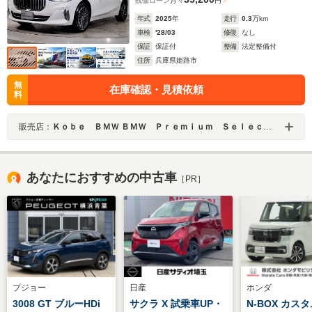
残価ローン
月々
円
年式
2025
年
走行
0.3
万km
車検
'28/03
修復
なし
保証
保証付
整備
法定整備付
住所
兵庫県姫路市
無
在庫確認・見積依頼
料
販売店：
Ｋｏｂｅ ＢＭＷ ＢＭＷ Ｐｒｅｍｉｕｍ Ｓｅｌｅｃｔｉｏｎ 姫路
あなたにおすすめの中古車
［PR］
プジョー
日産
ホンダ
3008 GT ブルーHDi
サクラ X 試乗車UP・
N-BOX カスタ