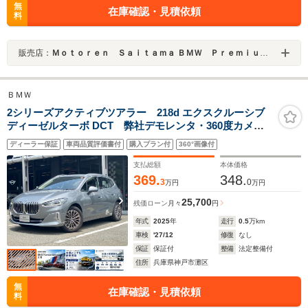
無
在庫確認・見積依頼
料
販売店：
Ｍｏｔｏｒｅｎ Ｓａｉｔａｍａ ＢＭＷ Ｐｒｅｍｉｕｍ Ｓｅｌｅｃｔｉｏｎ 浦和美園
ＢＭＷ
2シリーズアクティブツアラー 218d エクスクルーシブ
ディーゼルターボ DCT 弊社デモレンタ・360度カメ
ラ・ハンズオフACC・内蔵ドラレコ・AppleCarPlay・
ディーラー保証
車両品質評価書付
購入プラン付
360°画像付
HUD・シートヒーター・電動リアゲート・パワーシー
ト・前後PDC・衝突軽減ブレーキ・HDDナビ・17インチ
支払総額
本体価格
AW・ETC・禁煙車
369.
348.
3
0
万円
万円
25,700
残価ローン
月々
円
年式
2025
年
走行
0.5
万km
車検
'27/12
修復
なし
保証
保証付
整備
法定整備付
住所
兵庫県神戸市灘区
無
在庫確認・見積依頼
料