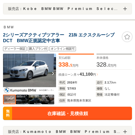
販売店：
Ｋｏｂｅ ＢＭＷ ＢＭＷ Ｐｒｅｍｉｕｍ Ｓｅｌｅｃｔｉｏｎ 三宮
ＢＭＷ
2シリーズアクティブツアラー 218i エクスクルーシブ
DCT BMW正規認定中古車
ディーラー保証
購入プラン付
オンライン相談可
支払総額
本体価格
338.
328.
5
0
万円
万円
41,100
残価ローン
月々
円
年式
2024
年
走行
2.1
万km
車検
'27/03
修復
なし
保証
保証付
整備
法定整備付
住所
熊本県熊本市東区
無
在庫確認・見積依頼
料
販売店：
Ｋｕｍａｍｏｔｏ ＢＭＷ ＢＭＷ Ｐｒｅｍｉｕｍ Ｓｅｌｅｃｔｉｏｎ 熊本インター／ＭＩＮＩ ＮＥＸＴ 熊本