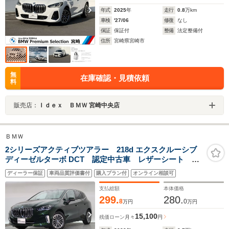
年式
2025
年
走行
0.8
万km
車検
'27/06
修復
なし
保証
保証付
整備
法定整備付
住所
宮崎県宮崎市
無
在庫確認・見積依頼
料
販売店：
Ｉｄｅｘ ＢＭＷ 宮崎中央店
ＢＭＷ
2シリーズアクティブツアラー 218d エクスクルーシブ
ディーゼルターボ DCT 認定中古車 レザーシート カ
ーブドディスプレイ アダプティブクルーズコントロー
ディーラー保証
車両品質評価書付
購入プラン付
オンライン相談可
ル アラウンドビューモニター メモリー機能付きパワ
ーシート シートヒーター LED ETC
支払総額
本体価格
299.
280.
8
0
万円
万円
15,100
残価ローン
月々
円