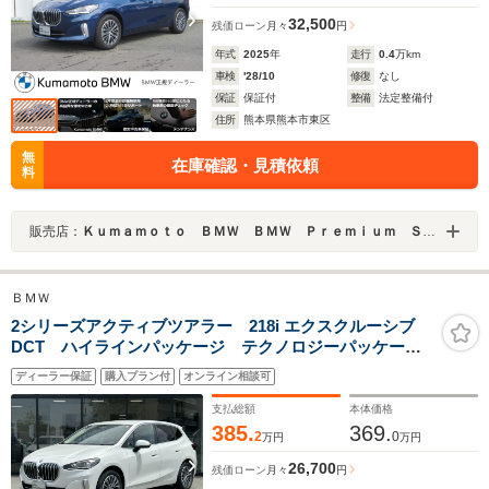
32,500
残価ローン
月々
円
年式
2025
年
走行
0.4
万km
車検
'28/10
修復
なし
保証
保証付
整備
法定整備付
住所
熊本県熊本市東区
無
在庫確認・見積依頼
料
販売店：
Ｋｕｍａｍｏｔｏ ＢＭＷ ＢＭＷ Ｐｒｅｍｉｕｍ Ｓｅｌｅｃｔｉｏｎ 熊本インター／ＭＩＮＩ ＮＥＸＴ 熊本
ＢＭＷ
2シリーズアクティブツアラー 218i エクスクルーシブ
DCT ハイラインパッケージ テクノロジーパッケー
ジ モカレザー ハーマンカードンスピーカー ヘッド
ディーラー保証
購入プラン付
オンライン相談可
アップディスプレイ 認定中古車 全国正規ディーラー
保証付/2年・走行距離無制限 弊社デモカー 17AW
支払総額
本体価格
385.
369.
2
0
万円
万円
26,700
残価ローン
月々
円