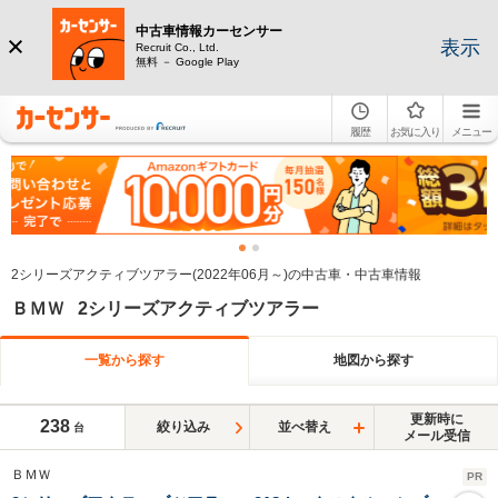
中古車情報カーセンサー
表示
Recruit Co., Ltd.
無料 － Google Play
履歴
お気に入り
メニュー
2シリーズアクティブツアラー(2022年06月～)の中古車・中古車情報
ＢＭＷ 2シリーズアクティブツアラー
一覧から探す
地図から探す
更新時に
238
絞り込み
並べ替え
台
メール受信
ＢＭＷ
PR