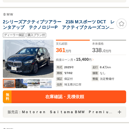
ＢＭＷ
2シリーズアクティブツアラー 218i Mスポーツ DCT レ
ンタアップ テクノロジーP アクティブクルーズコント
ロール 全周囲カメラ 前後パークディスタンスコント
ディーラー保証
購入プラン付
ロール ヘッドアップディスプレイ 電動リアゲート
アンビエントライト ワイヤレスチャージ ETC
支払総額
本体価格
361
338.
0
万円
万円
15,400
残価ローン
月々
円
年式
2025
年
走行
0.4
万km
車検
'27/02
修復
なし
保証
保証付
整備
法定整備付
住所
埼玉県川口市
無
在庫確認・見積依頼
料
販売店：
Ｍｏｔｏｒｅｎ Ｓａｉｔａｍａ ＢＭＷ Ｐｒｅｍｉｕｍ Ｓｅｌｅｃｔｉｏｎ 川口