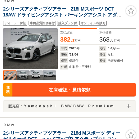
ＢＭＷ
2シリーズアクティブツアラー 218i Mスポーツ DCT
18AW ドライビングアシスト パーキングアシスト アダプ
ティブヘッドライト ハイビームアシスタント コーナリン
ディーラー保証
車両品質評価書付
購入プラン付
オンライン相談可
グライト AppleCarPlay AndroidAutoTM ワイヤレスチャ
ージング アンビエントライト AI音声会話システム
支払総額
本体価格
382.
368.
1
8
万円
万円
年式
2025
年
走行
0.6
万km
車検
'28/06
修復
なし
保証
保証付
整備
法定整備付
住所
山梨県中巨摩郡
無
在庫確認・見積依頼
料
販売店：
Ｙａｍａｎａｓｈｉ ＢＭＷ ＢＭＷ Ｐｒｅｍｉｕｍ Ｓｅｌｅｃｔｉｏｎ 山梨
ＢＭＷ
2シリーズアクティブツアラー 218d Mスポーツ ディー
ゼルターボ DCT ヘッドアップD アクティブクルコン タ