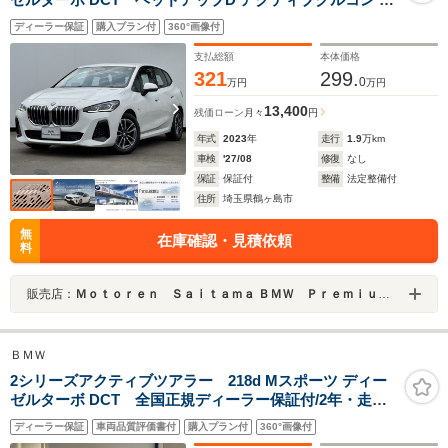
ッチパネルナビ 全周囲カメラ アップルカープレイ 17イン
ディーラー保証
購入プラン付
360°画像付
チAW 電動リヤゲート パドルシフト 黒半革電動シート シ
ートヒーター Dアシスト ETC2.0 元レンタカー 禁煙車
支払総額
本体価格
321
299.
0
万円
万円
13,400
残価ローン
月々
円
年式
2023
年
走行
1.9
万km
車検
'27/08
修復
なし
保証
保証付
整備
法定整備付
住所
埼玉県鶴ヶ島市
無
在庫確認・見積依頼
料
販売店：
Ｍｏｔｏｒｅｎ Ｓａｉｔａｍａ ＢＭＷ Ｐｒｅｍｉｕｍ Ｓｅｌｅｃｔｉｏｎ 鶴ヶ島
ＢＭＷ
2シリーズアクティブツアラー 218d Mスポーツ ディー
ゼルターボ DCT 全国正規ディーラー保証付/2年・走行
距離無制限 17AW 弊社デモカー LEDヘッドライト テクノ
ディーラー保証
車両品質評価書付
購入プラン付
360°画像付
ロジーP ハイラインP シートマッサージ トップビューカ