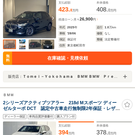
メラ harman/kardonスピーカーシステム 茶レザースポー
支払総額
本体価格
ツシート 禁煙
423.
408.
8
0
万円
万円
26,900
残価ローン
月々
円
年式
2025
年
走行
1.0
万km
車検
'28/06
修復
なし
保証
保証付
整備
法定整備付
住所
東京都町田市
無
在庫確認・見積依頼
料
販売店：
Ｔｏｍｅｉ－Ｙｏｋｏｈａｍａ ＢＭＷ ＢＭＷ Ｐｒｅｍｉｕｍ Ｓｅｌｅｃｔｉｏｎ 町田鶴川
ＢＭＷ
2シリーズアクティブツアラー 218d Mスポーツ ディー
ゼルターボ DCT 認定中古車走行無制限2年保証・レザー
シート・レンタカーアップ
ディーラー保証
車両品質評価書付
購入プラン付
支払総額
本体価格
394
378.
0
万円
万円