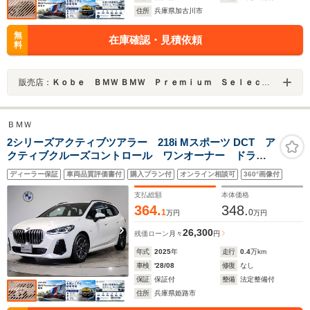
住所
兵庫県加古川市
無
在庫確認・見積依頼
料
販売店：
Ｋｏｂｅ ＢＭＷ ＢＭＷ Ｐｒｅｍｉｕｍ Ｓｅｌｅｃｔｉｏｎ 加古川
ＢＭＷ
2シリーズアクティブツアラー 218i Mスポーツ DCT ア
クティブクルーズコントロール ワンオーナー ドライ
ビングアシストプラス アルカンターラヴェガンザコン
ディーラー保証
車両品質評価書付
購入プラン付
オンライン相談可
360°画像付
ビシート 電動トランク アンビエントライト パーキ
ングアシスト ミラー内蔵ETC 禁煙車
支払総額
本体価格
364.
348.
1
0
万円
万円
26,300
残価ローン
月々
円
年式
2025
年
走行
0.4
万km
車検
'28/08
修復
なし
保証
保証付
整備
法定整備付
住所
兵庫県姫路市