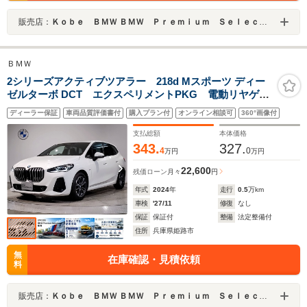
販売店：
Ｋｏｂｅ ＢＭＷ ＢＭＷ Ｐｒｅｍｉｕｍ Ｓｅｌｅｃｔｉｏｎ 姫路
ＢＭＷ
2シリーズアクティブツアラー 218d Mスポーツ ディー
ゼルターボ DCT エクスペリメントPKG 電動リヤゲー
ト アンビエントライト ACC ドライビングアシス
ディーラー保証
車両品質評価書付
購入プラン付
オンライン相談可
360°画像付
ト 電動シート シートヒーター アップルカープレ
イ リヤビューカメラ 17AW パドルシフト ミラー内
支払総額
本体価格
蔵型ETC
343.
327.
4
0
万円
万円
22,600
残価ローン
月々
円
年式
2024
年
走行
0.5
万km
車検
'27/11
修復
なし
保証
保証付
整備
法定整備付
住所
兵庫県姫路市
無
在庫確認・見積依頼
料
販売店：
Ｋｏｂｅ ＢＭＷ ＢＭＷ Ｐｒｅｍｉｕｍ Ｓｅｌｅｃｔｉｏｎ 姫路