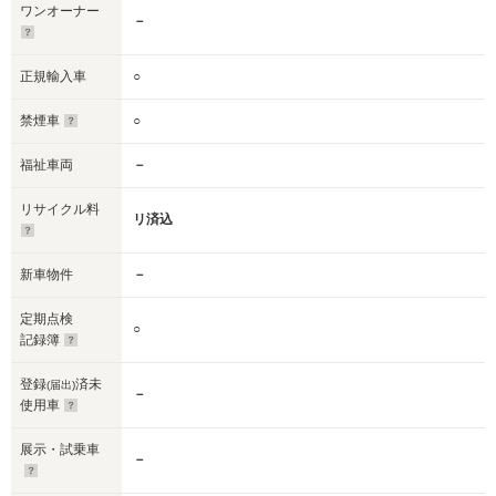
ワンオーナー
－
正規輸入車
○
禁煙車
○
福祉車両
－
リサイクル料
リ済込
新車物件
－
定期点検
○
記録簿
登録
済未
(届出)
－
使用車
展示・試乗車
－