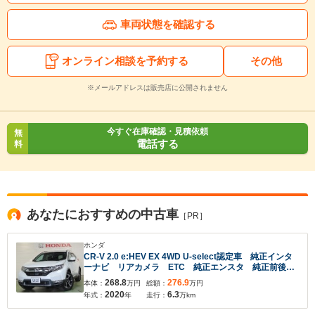
車両状態を確認する
オンライン相談を予約する
その他
※メールアドレスは販売店に公開されません
今すぐ在庫確認・見積依頼
無
電話する
料
あなたにおすすめの中古車
［PR］
ホンダ
CR-V 2.0 e:HEV EX 4WD U-select認定車 純正インタ
ーナビ リアカメラ ETC 純正エンスタ 純正前後ド
ラレコ パドルシフト クルーズコントロール シート
268.8
276.9
本体：
万円
総額：
万円
ヒーター フルセグTV 夏冬タイヤ付き LEDフォグ
2020
6.3
年式：
年
走行：
万km