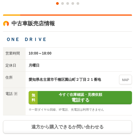
中古車販売店情報
ＯＮＥ ＤＲＩＶＥ
入力途中の情報を保存しますか？
営業時間
10:00～18:00
※次回問い合わせをする際に自動入力されます
定休日
月曜日
※保存された情報は
90
日で破棄されます
住所
愛知県名古屋市千種区園山町２丁目２１番地
MAP
いいえ
はい
電話
今すぐ在庫確認・見積依頼
無
電話する
料
※一部ダイヤル回線、IP電話、光電話は利用できません
遠方から購入できるか問い合わせる