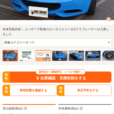
本体写真内容：
ユーザー下取車のロータスエリーゼSクラブレーサーが入庫し
ました
販売店から最短即日、メールで返答！
無
在庫確認・見積依頼をする
料
無
無
車両状態を確認する
来店予約をする
料
料
支払総額(税込)
本体価格(税込)