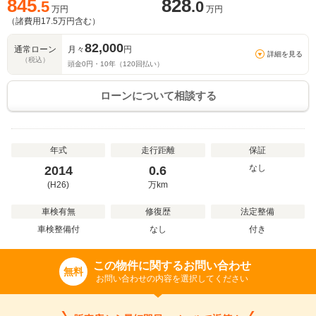
845
828
.5
.0
万円
万円
（諸費用
17.5
万円含む）
82,000
通常ローン
月々
円
詳細を見る
（税込）
頭金
0
円・
10
年（
120
回払い）
ローンについて相談する
年式
走行距離
保証
なし
2014
0.6
(H26)
万
km
車検有無
修復歴
法定整備
車検整備付
なし
付き
この物件に関するお問い合わせ
無料
お問い合わせの内容を選択してください