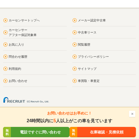
カーセンサートップへ
メーカー認定中古車
カーセンサー
中古車リース
アフター保証対象車
お気に入り
閲覧履歴
問合わせ履歴
プライバシーポリシー
利用規約
サイトマップ
お問い合わせ
車買取・車査定
お問い合わせはお早めに！
24
5
時間以内に
人以上がこの車を見ています
無
無
無
無
電話ですぐに問い合わせ
電話する
在庫確認・見積依頼
在庫確認・見積依頼
料
料
料
料