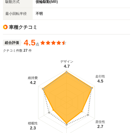
駆動方式
後輪駆動(MR)
最小回転半径
不明
車種クチコミ
4.5
総合評価
点
27
クチコミ件数
件
デザイン
4.7
走行性
維持費
4.5
4.2
居住性
積載性
2.7
2.3