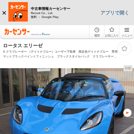
中古車情報カーセンサー
アプリで開く
Recruit Co., Ltd.
無料 － Google Play
履歴
お気に入り
メニュー
ロータス エリーゼ
S クラブレーサー （デイトナブルー）ユーザー下取車 限定色デイトナブルー 専用
マットブラックペイントフィニッシュ ブラックスタイルパック クラブレーサーロ
ゴステッカー
1/22