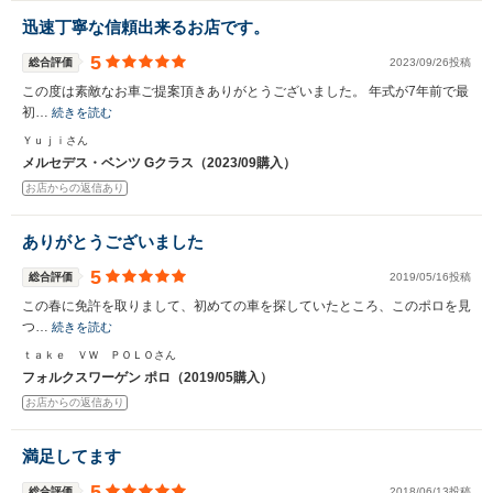
迅速丁寧な信頼出来るお店です。
5
総合評価
2023/09/26投稿
この度は素敵なお車ご提案頂きありがとうございました。 年式が7年前で最
初…
続きを読む
Ｙｕｊｉさん
メルセデス・ベンツ Gクラス（2023/09購入）
お店からの返信あり
ありがとうございました
5
総合評価
2019/05/16投稿
この春に免許を取りまして、初めての車を探していたところ、このポロを見
つ…
続きを読む
ｔａｋｅ ＶＷ ＰＯＬＯさん
フォルクスワーゲン ポロ（2019/05購入）
お店からの返信あり
満足してます
5
総合評価
2018/06/13投稿