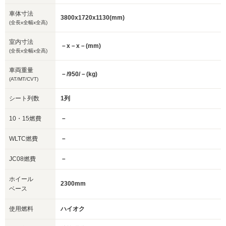
車体寸法
3800x1720x1130(mm)
(全長x全幅x全高)
室内寸法
－x－x－(mm)
(全長x全幅x全高)
車両重量
－/950/－(kg)
(AT/MT/CVT)
シート列数
1列
10・15燃費
－
WLTC燃費
－
JC08燃費
－
ホイール
2300mm
ベース
使用燃料
ハイオク