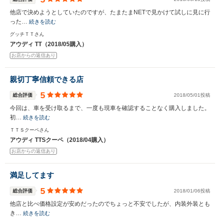
他店で決めようとしていたのですが、たまたまNETで見かけて試しに見に行
った…
続きを読む
グッチＴＴさん
アウディ TT（2018/05購入）
お店からの返信あり
親切丁寧信頼できる店
5
総合評価
2018/05/01投稿
今回は、車を受け取るまで、一度も現車を確認することなく購入しました。
初…
続きを読む
ＴＴＳクーペさん
アウディ TTSクーペ（2018/04購入）
お店からの返信あり
満足してます
5
総合評価
2018/01/06投稿
他店と比べ価格設定が安めだったのでちょっと不安でしたが、内装外装とも
き…
続きを読む