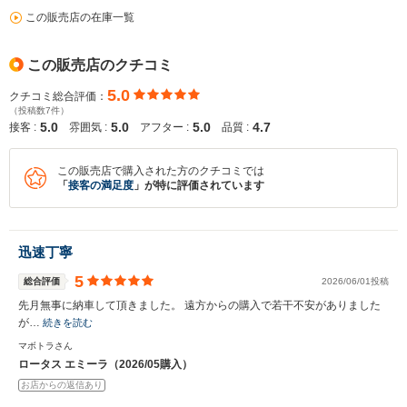
この販売店の在庫一覧
この販売店のクチコミ
5.0
クチコミ総合評価：
（投稿数7件）
5.0
5.0
5.0
4.7
接客 :
雰囲気 :
アフター :
品質 :
この販売店で購入された方のクチコミでは
「
接客の満足度
」が特に評価されています
迅速丁寧
5
総合評価
2026/06/01投稿
先月無事に納車して頂きました。 遠方からの購入で若干不安がありました
が…
続きを読む
マボトラさん
ロータス エミーラ（2026/05購入）
お店からの返信あり