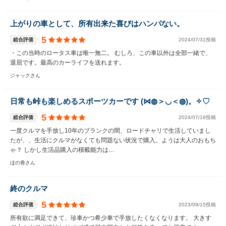
上がりの車として、所有出来た喜びはハンパない。
5
総合評価
2024/07/31投稿
・この当時のロータス車は唯一無二。 むしろ、この車以外は全部一緒で、
退屈です。最高のカーライフを送れます。
ジャックさん
日常も峠も楽しめるスポーツカーです (⋈◍＞◡＜◍)。✧♡
5
総合評価
2024/07/18投稿
一度クルマを手放し10年のブランクの間、ロードチャリで生活していまし
たが、、生活にクルマがなくても問題ない状況で購入。ようは大人のおもち
ゃ？ しかし生活品購入の積載能力は…
ほの香さん
終のクルマ
5
総合評価
2023/09/15投稿
所有欲に満足できて、珍車かつ希少車で手放したくなくなります。 大きす