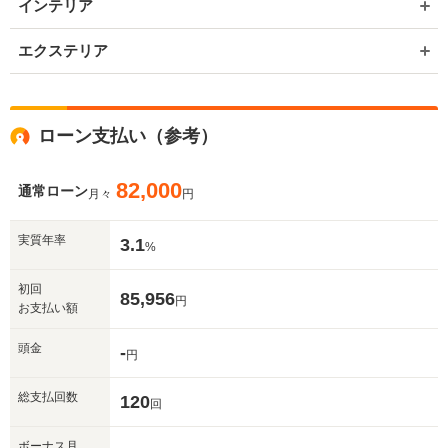
インテリア
エクステリア
ローン支払い（参考）
82,000
通常ローン
月々
円
実質年率
3.1
%
初回
85,956
円
お支払い額
頭金
-
円
総支払回数
120
回
ボーナス月