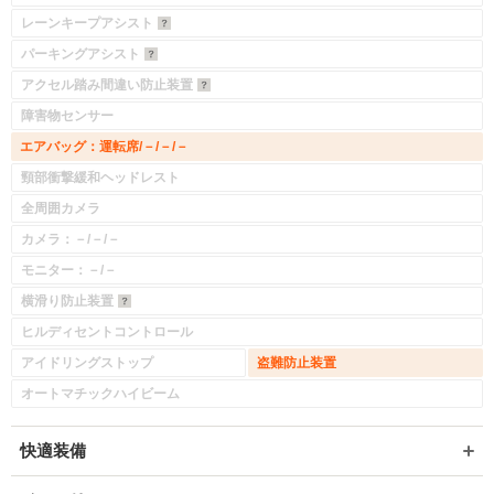
レーンキープアシスト
パーキングアシスト
アクセル踏み間違い防止装置
障害物センサー
エアバッグ：運転席/－/－/－
頸部衝撃緩和ヘッドレスト
全周囲カメラ
カメラ：－/－/－
モニター：－/－
横滑り防止装置
ヒルディセントコントロール
アイドリングストップ
盗難防止装置
オートマチックハイビーム
快適装備