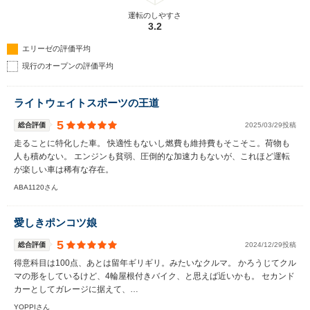
運転のしやすさ
3.2
エリーゼの評価平均
現行のオープンの評価平均
ライトウェイトスポーツの王道
5
総合評価
2025/03/29投稿
走ることに特化した車。 快適性もないし燃費も維持費もそこそこ。荷物も
人も積めない。 エンジンも貧弱、圧倒的な加速力もないが、これほど運転
が楽しい車は稀有な存在。
ABA1120さん
愛しきポンコツ娘
5
総合評価
2024/12/29投稿
得意科目は100点、あとは留年ギリギリ。みたいなクルマ。 かろうじてクル
マの形をしているけど、4輪屋根付きバイク、と思えば近いかも。 セカンド
カーとしてガレージに据えて、…
YOPPIさん