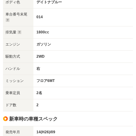
ボディ色
デイトナブルー
車台番号末尾
014
排気量
1800cc
エンジン
ガソリン
駆動方式
2WD
ハンドル
右
ミッション
フロア6MT
乗車定員
2名
ドア数
2
新車時の車種スペック
発売年月
14(H26)/09