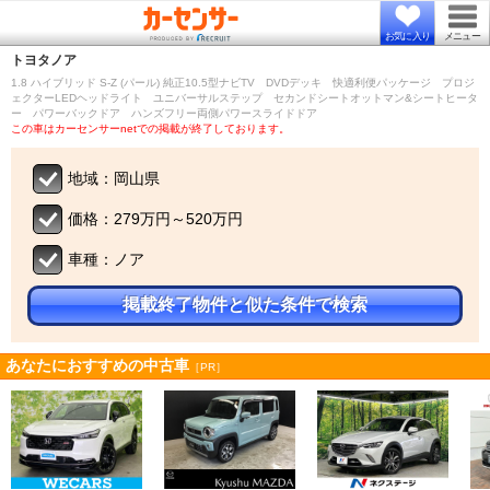
お気に入り
メニュー
トヨタ
ノア
1.8 ハイブリッド S-Z (パール) 純正10.5型ナビTV DVDデッキ 快適利便パッケージ プロジ
ェクターLEDヘッドライト ユニバーサルステップ セカンドシートオットマン&シートヒータ
ー パワーバックドア ハンズフリー両側パワースライドドア
この車はカーセンサーnetでの掲載が終了しております。
地域：岡山県
価格：279万円～520万円
車種：ノア
掲載終了物件と似た条件で検索
あなたにおすすめの中古車
［PR］