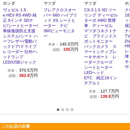
ホンダ
マツダ
マツダ
ホ
ヴェゼル 1.5
フレアクロスオー
CX-3 1.5 XD ツー
ク
e:HEV RS 4WD 純
バー 660 ハイブリ
リング ディーゼル
1
正 8インチ SDナ
ッド XS シートヒ
ターボ 4WD 禁煙
ィ
ビ/シートヒーター/
ーター ナビ
車 ディーゼル
保
車線逸脱防止支援
360ビューモニタ
マツダコネクトナ
ナ
システム/シート ハ
ー
ビ ブラインドス
T
ーフレザー/電動バ
ポットモニター
D
145.0
万円
本体：
H
ックドア/ドライブ
バックカメラ ス
155
万円
総額：
レ
レコーダー 社外/ヘ
マートシティブレ
簿
ッドランプ
ーキサポート レ
キ
LED/USBジャック
ーダークルーズ
ザ
シートヒーター
370.5
万円
本体：
LEDヘッド
382.9
万円
総額：
ETC 純正18イン
チアルミ
127.7
万円
本体：
139.9
万円
総額：
このお店の在庫