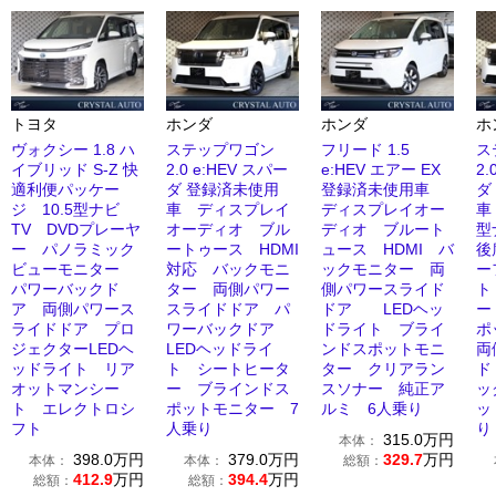
トヨタ
ホンダ
ホンダ
ホ
ヴォクシー 1.8 ハ
ステップワゴン
フリード 1.5
ス
イブリッド S-Z 快
2.0 e:HEV スパー
e:HEV エアー EX
2.
適利便パッケー
ダ 登録済未使用
登録済未使用車
ダ
ジ 10.5型ナビ
車 ディスプレイ
ディスプレイオー
車
TV DVDプレーヤ
オーディオ ブル
ディオ ブルート
型
ー パノラミック
ートゥース HDMI
ュース HDMI バ
後
ビューモニター
対応 バックモニ
ックモニター 両
ー
パワーバックド
ター 両側パワー
側パワースライド
ト
ア 両側パワース
スライドドア パ
ドア LEDヘッ
ー
ライドドア プロ
ワーバックドア
ドライト ブライ
ポ
ジェクターLEDヘ
LEDヘッドライ
ンドスポットモニ
両
ッドライト リア
ト シートヒータ
ター クリアラン
ド
オットマンシー
ー ブラインドス
スソナー 純正ア
ッ
ト エレクトロシ
ポットモニター 7
ルミ 6人乗り
ッ
フト
人乗り
り
315.0
万円
本体：
398.0
万円
379.0
万円
329.7
万円
本体：
本体：
総額：
412.9
万円
394.4
万円
総額：
総額：