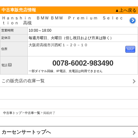
中古車販売店情報
▲上へ戻る
Ｈａｎｓｈｉｎ ＢＭＷ ＢＭＷ Ｐｒｅｍｉｕｍ Ｓｅｌｅｃ
ｔｉｏｎ 高槻
10:00～18:00
営業時間
毎週月曜日、火曜日（但し祝日および月末は除く）
定休日
大阪府高槻市川西町１－２０－１０
住所
0078-6002-983490
電話
一部ダイヤル回線、IP電話、光電話は利用できません
この販売店の在庫一覧
中古車トップ
中古車一覧
掲載終了
カーセンサートップへ