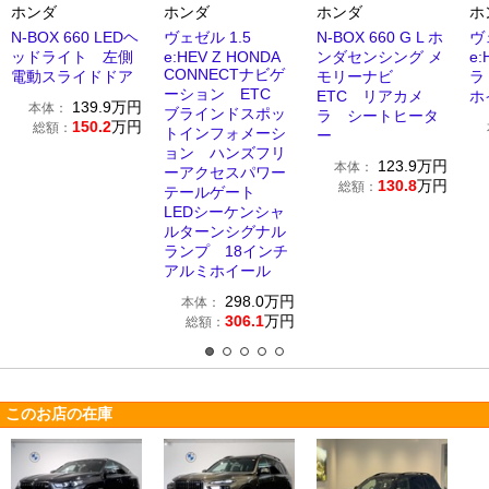
ホンダ
ホンダ
ホンダ
ホ
N-BOX 660 LEDヘ
ヴェゼル 1.5
N-BOX 660 G L ホ
ヴ
ッドライト 左側
e:HEV Z HONDA
ンダセンシング メ
e
CONNECTナビゲ
電動スライドドア
モリーナビ
ラ
ーション ETC
ETC リアカメ
ホ
139.9
万円
本体：
ブラインドスポッ
ラ シートヒータ
150.2
万円
総額：
トインフォメーシ
ー
ョン ハンズフリ
123.9
万円
本体：
ーアクセスパワー
130.8
万円
総額：
テールゲート
LEDシーケンシャ
ルターンシグナル
ランプ 18インチ
アルミホイール
298.0
万円
本体：
306.1
万円
総額：
このお店の在庫