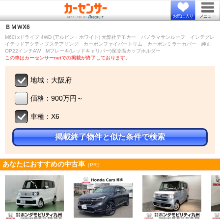
お気に入り
メニュー
ＢＭＷ
X6
M60i xドライブ 4WD (アルピン・ホワイト) 元弊社デモカー パノラマサンルーフ インテグレ
イテッドアクティブステアリング カーボンファイバートリム カーボンミラーカバー 純正
OP22インチAW Mブレーキ(レッドキャリパー)保冷温カップホルダー
この車はカーセンサーnetでの掲載が終了しております。
地域：大阪府
価格：900万円～
車種：X6
掲載終了物件と似た条件で検索
あなたにおすすめの中古車
［PR］