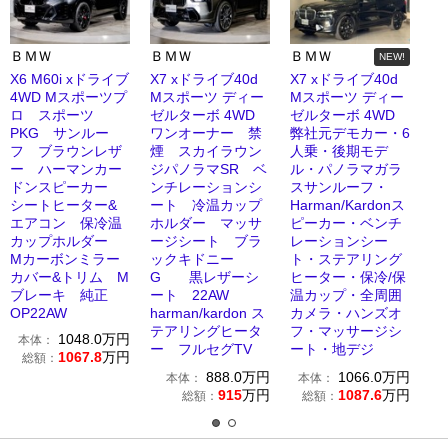
ＢＭＷ
ＢＭＷ
ＢＭＷ
NEW!
X6 M60i xドライブ
X7 xドライブ40d
X7 xドライブ40d
4WD Mスポーツプ
Mスポーツ ディー
Mスポーツ ディー
ロ スポーツ
ゼルターボ 4WD
ゼルターボ 4WD
PKG サンルー
ワンオーナー 禁
弊社元デモカー・6
フ ブラウンレザ
煙 スカイラウン
人乗・後期モデ
ー ハーマンカー
ジパノラマSR ベ
ル・パノラマガラ
ドンスピーカー
ンチレーションシ
スサンルーフ・
シートヒーター&
ート 冷温カップ
Harman/Kardonス
エアコン 保冷温
ホルダー マッサ
ピーカー・ベンチ
カップホルダー
ージシート ブラ
レーションシー
Mカーボンミラー
ックキドニー
ト・ステアリング
カバー&トリム M
G 黒レザーシ
ヒーター・保冷/保
ブレーキ 純正
ート 22AW
温カップ・全周囲
OP22AW
harman/kardon ス
カメラ・ハンズオ
テアリングヒータ
フ・マッサージシ
1048.0
万円
本体：
ー フルセグTV
ート・地デジ
1067.8
万円
総額：
888.0
万円
1066.0
万円
本体：
本体：
915
万円
1087.6
万円
総額：
総額：