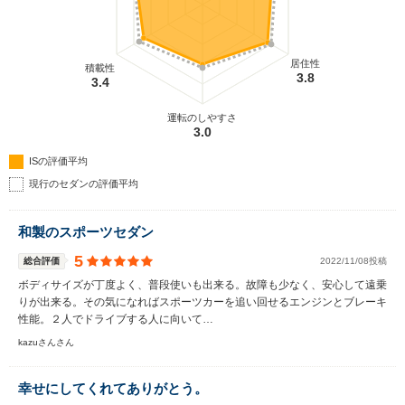
居住性
積載性
3.8
3.4
運転のしやすさ
3.0
ISの評価平均
現行のセダンの評価平均
和製のスポーツセダン
5
総合評価
2022/11/08投稿
ボディサイズが丁度よく、普段使いも出来る。故障も少なく、安心して遠乗
りが出来る。その気になればスポーツカーを追い回せるエンジンとブレーキ
性能。２人でドライブする人に向いて…
kazuさんさん
幸せにしてくれてありがとう。