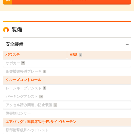
料
装備
安全装備
パワステ
ABS
サポカー
衝突被害軽減ブレーキ
クルーズコントロール
レーンキープアシスト
パーキングアシスト
アクセル踏み間違い防止装置
障害物センサー
エアバッグ：運転席/助手席/サイド/カーテン
頸部衝撃緩和ヘッドレスト