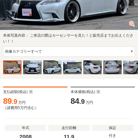
本体写真内容：
ご来店の際はカーセンサーを見た！と販売店までお伝えくださ
い！！
支払総額(税込)
本体価格(税込)
89
84
.9
.9
万円
万円
（諸費用
5
万円含む）
年式
走行距離
保証
付き
2008
11.9