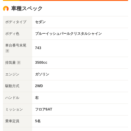
車種スペック
ボディタイプ
セダン
ボディ色
ブルーイッシュパールクリスタルシャイン
車台番号末尾
743
排気量
3500cc
エンジン
ガソリン
駆動方式
2WD
ハンドル
右
ミッション
フロア6AT
乗車定員
5名