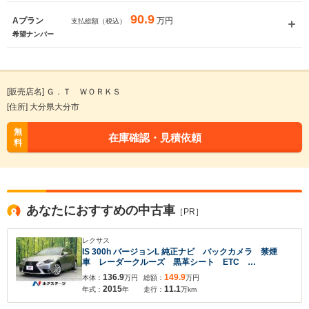
90.9
万円
Aプラン
支払総額（税込）
希望ナンバー
[販売店名] Ｇ．Ｔ ＷＯＲＫＳ
[住所] 大分県大分市
無
在庫確認・見積依頼
料
入力途中の情報を保存しますか？
※次回問い合わせをする際に自動入力されます
※保存された情報は
90
日で破棄されます
あなたにおすすめの中古車
［PR］
いいえ
はい
レクサス
IS 300h バージョンL 純正ナビ バックカメラ 禁煙
車 レーダークルーズ 黒革シート ETC
Bluetooth フルセグ ベンチレーション シートヒー
136.9
149.9
本体：
万円
総額：
万円
ター パドルシフト LEDヘッド 革巻きハンドル ク
2015
11.1
年式：
年
走行：
万km
リアランスソナー