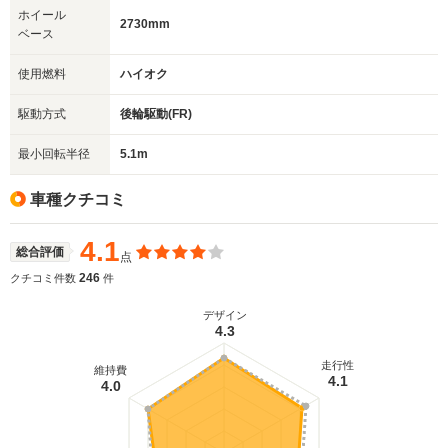
ホイール
2730mm
ベース
使用燃料
ハイオク
駆動方式
後輪駆動(FR)
最小回転半径
5.1m
車種クチコミ
4.1
総合評価
点
246
クチコミ件数
件
デザイン
4.3
走行性
維持費
4.1
4.0