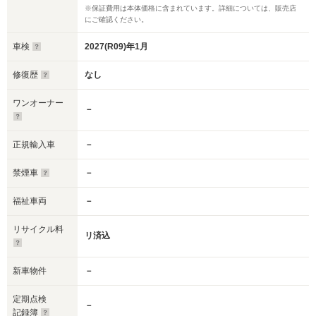
※保証費用は本体価格に含まれています。詳細については、販売店
にご確認ください。
車検
2027(R09)年1月
修復歴
なし
ワンオーナー
－
正規輸入車
－
禁煙車
－
福祉車両
－
リサイクル料
リ済込
新車物件
－
定期点検
－
記録簿