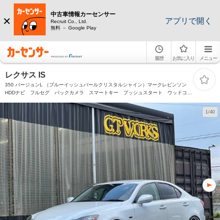
中古車情報カーセンサー
アプリで開く
Recruit Co., Ltd.
無料 － Google Play
履歴
お気に入り
メニュー
レクサス IS
350 バージョンL （ブルーイッシュパールクリスタルシャイン）マークレビンソン
HDDナビ フルセグ バックカメラ スマートキー プッシュスタート ウッドコン
ビハンドル パドルシフト オートクルーズ 本革電動シート LEDヘッドライト
ローダウン 社外アルミ
1/40