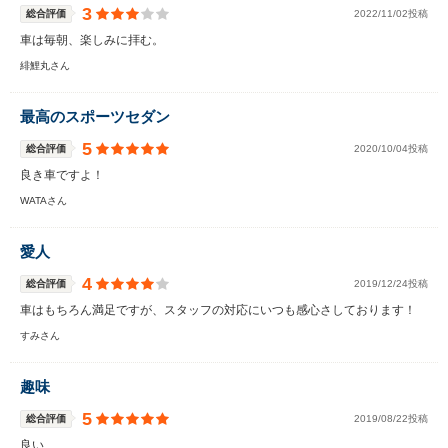
3
総合評価
2022/11/02投稿
車は毎朝、楽しみに拝む。
緋鯉丸さん
最高のスポーツセダン
5
総合評価
2020/10/04投稿
良き車ですよ！
WATAさん
愛人
4
総合評価
2019/12/24投稿
車はもちろん満足ですが、スタッフの対応にいつも感心さしております！
すみさん
趣味
5
総合評価
2019/08/22投稿
良い