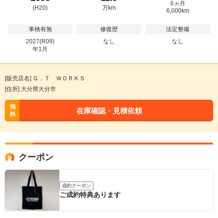
6ヵ月
(H20)
万
km
6,000km
車検有無
修復歴
法定整備
2027(R09)
なし
なし
年
1
月
[販売店名] Ｇ．Ｔ ＷＯＲＫＳ
[住所] 大分県大分市
無
在庫確認・見積依頼
料
クーポン
成約クーポン
ご成約特典あります