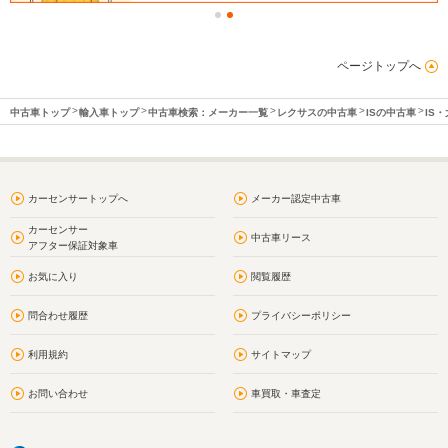
ページトップへ
中古車トップ
輸入車トップ
中古車検索：メーカー一覧
レクサスの中古車
ISの中古車
IS
カーセンサートップへ
メーカー認定中古車
カーセンサー
中古車リース
アフター保証対象車
お気に入り
閲覧履歴
問合わせ履歴
プライバシーポリシー
利用規約
サイトマップ
お問い合わせ
車買取・車査定