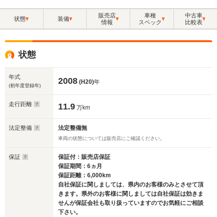
販売店
車種
中古車
状態
装備
情報
スペック
比較表
状態
年式
2008
(H20)
年
(初年度登録年)
走行距離
11.9
万km
法定整備
法定整備無
車両の状態については販売店にご確認ください。
保証
保証付：販売店保証
保証期間：6ヵ月
保証距離：6,000km
自社保証に関しましては、県内のお客様のみとさせて頂
きます。県外のお客様に関しましては自社保証は効きま
せんが保証会社も取り扱っていますのでお気軽にご相談
下さい。