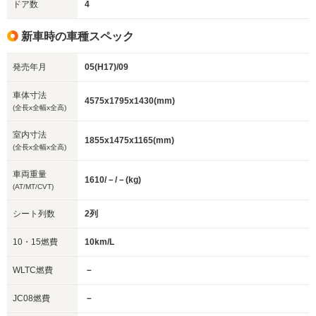
ドア数
4
新車時の車種スペック
発売年月
05(H17)/09
車体寸法
4575x1795x1430(mm)
(全長x全幅x全高)
室内寸法
1855x1475x1165(mm)
(全長x全幅x全高)
車両重量
1610/－/－(kg)
(AT/MT/CVT)
シート列数
2列
10・15燃費
10km/L
WLTC燃費
－
JC08燃費
－