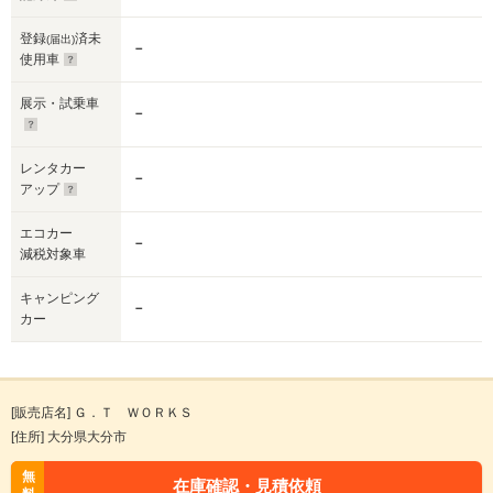
登録
済未
(届出)
－
使用車
展示・試乗車
－
レンタカー
－
アップ
エコカー
－
減税対象車
キャンピング
－
カー
[販売店名] Ｇ．Ｔ ＷＯＲＫＳ
[住所] 大分県大分市
無
在庫確認・見積依頼