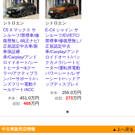
シトロエン
シトロエン
C5 X マックス サ
E-C4 シャイン サ
ンルーフ/禁煙車/修
ンルーフ/EV/ETC/
復歴無し/純正ナビ/
禁煙車/修復歴無し/
正規認定中古車/新
正規認定中古
車保証継
車/Carplay/アンド
承/Carplay/アンド
ロイドオート/バッ
ロイドオート/シー
クカメラ/シートヒ
トヒーター&クー
ーター/運転席電動
ラー/アクティブラ
パワーシート/レザ
ンバーサポート/ハ
ーシート/ヘッドア
ンズフリー電動テ
ップディスプレイ
ールゲート/ACC
255.0
万円
本体：
451.0
万円
273
万円
本体：
総額：
469
万円
総額：
中古車販売店情報
▲上へ戻る