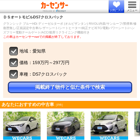
お気に入り
メニュー
ＤＳオートモビル
DS7クロスバック
グランシック ブルーHDi ディーゼルターボ (オルビザンタン) RIVOLI内装/サンルーフ/禁煙車/修
復歴無し/正規認定中古車/レザーシート/シートヒーター/純正ナビ/ETC/電動パワーシート/ハン
ズフリー電動テールゲート/ACC/後席リクライニング機能付き
この車はカーセンサーnetでの掲載が終了しております。
地域：愛知県
価格：159万円～297万円
車種：DS7クロスバック
掲載終了物件と似た条件で検索
あなたにおすすめの中古車
［PR］