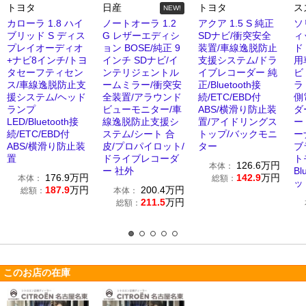
トヨタ
日産
トヨタ
ス
NEW!
カローラ 1.8 ハイ
ノートオーラ 1.2
アクア 1.5 S 純正
ソ
ブリッド S ディス
G レザーエディシ
SDナビ/衝突安全
ィ
プレイオーディオ
ョン BOSE/純正 9
装置/車線逸脱防止
ド
+ナビ8インチ/トヨ
インチ SDナビ/イ
支援システム/ドラ
用
タセーフティセン
ンテリジェントル
イブレコーダー 純
ビ
ス/車線逸脱防止支
ームミラー/衝突安
正/Bluetooth接
ラ
援システム/ヘッド
全装置/アラウンド
続/ETC/EBD付
側
ランプ
ビューモニター/車
ABS/横滑り防止装
ダ
LED/Bluetooth接
線逸脱防止支援シ
置/アイドリングス
ー
続/ETC/EBD付
ステム/シート 合
トップ/バックモニ
ー
ABS/横滑り防止装
皮/プロパイロット/
ター
ブ
置
ドライブレコーダ
ト
126.6
万円
本体：
ー 社外
Bl
176.9
万円
142.9
万円
本体：
総額：
ッ
187.9
万円
200.4
万円
総額：
本体：
211.5
万円
総額：
このお店の在庫