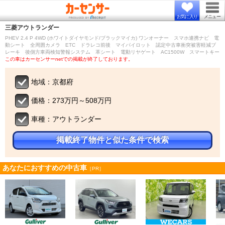
お気に入り
メニュー
三菱
アウトランダー
PHEV 2.4 P 4WD (ホワイトダイヤモンド/ブラックマイカ) ワンオーナー スマホ連携ナビ 電
動シート 全周囲カメラ ETC ドラレコ前後 マイパイロット 認定中古車衝突被害軽減ブ
レーキ 後側方車両検知警報システム 革シート 電動リヤゲート AC1500W スマートキー
この車はカーセンサーnetでの掲載が終了しております。
地域：京都府
価格：273万円～508万円
車種：アウトランダー
掲載終了物件と似た条件で検索
あなたにおすすめの中古車
［PR］