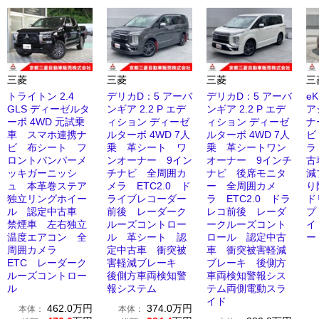
三菱
三菱
三菱
三
トライトン 2.4
デリカD：5 アーバ
デリカD：5 アーバ
eK
GLS ディーゼルタ
ンギア 2.2 P エデ
ンギア 2.2 P エデ
ア
ーボ 4WD 元試乗
ィション ディーゼ
ィション ディーゼ
ナ
車 スマホ連携ナ
ルターボ 4WD 7人
ルターボ 4WD 7人
ビ
ビ 布シート フ
乗 革シート ワ
乗 革シートワン
ラ
ロントバンパーメ
ンオーナー 9イン
オーナー 9インチ
古
ッキガーニッシ
チナビ 全周囲カ
ナビ 後席モニタ
減
ュ 本革巻ステア
メラ ETC2.0 ド
ー 全周囲カメ
り
独立リングホイー
ライブレコーダー
ラ ETC2.0 ドラ
ド
ル 認定中古車
前後 レーダーク
レコ前後 レーダ
プ
禁煙車 左右独立
ルーズコントロー
ークルーズコント
イ
温度エアコン 全
ル 革シート 認
ロール 認定中古
ー
周囲カメラ
定中古車 衝突被
車 衝突被害軽減
ETC レーダーク
害軽減ブレーキ
ブレーキ 後側方
ルーズコントロー
後側方車両検知警
車両検知警報シス
ル
報システム
テム両側電動スラ
イド
462.0
万円
374.0
万円
本体：
本体：