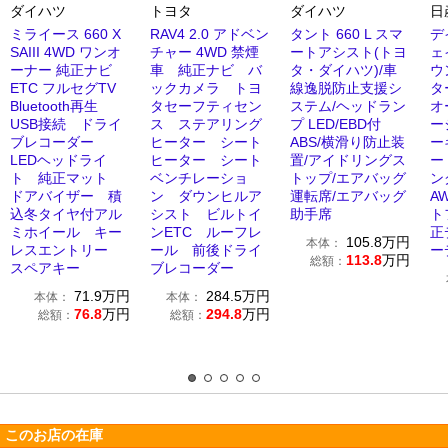
ダイハツ
トヨタ
ダイハツ
日
ミライース 660 X
RAV4 2.0 アドベン
タント 660 L スマ
デ
SAIII 4WD ワンオ
チャー 4WD 禁煙
ートアシスト(トヨ
ェ
ーナー 純正ナビ
車 純正ナビ バ
タ・ダイハツ)/車
ウ
ETC フルセグTV
ックカメラ トヨ
線逸脱防止支援シ
タ
Bluetooth再生
タセーフティセン
ステム/ヘッドラン
オ
USB接続 ドライ
ス ステアリング
プ LED/EBD付
ー
ブレコーダー
ヒーター シート
ABS/横滑り防止装
ー
LEDヘッドライ
ヒーター シート
置/アイドリングス
ー
ト 純正マット
ベンチレーショ
トップ/エアバッグ
ン
ドアバイザー 積
ン ダウンヒルア
運転席/エアバッグ
A
込冬タイヤ付アル
シスト ビルトイ
助手席
ト
ミホイール キー
ンETC ルーフレ
正
105.8
万円
本体：
レスエントリー
ール 前後ドライ
ー
113.8
万円
総額：
スペアキー
ブレコーダー
71.9
万円
284.5
万円
本体：
本体：
76.8
万円
294.8
万円
総額：
総額：
このお店の在庫