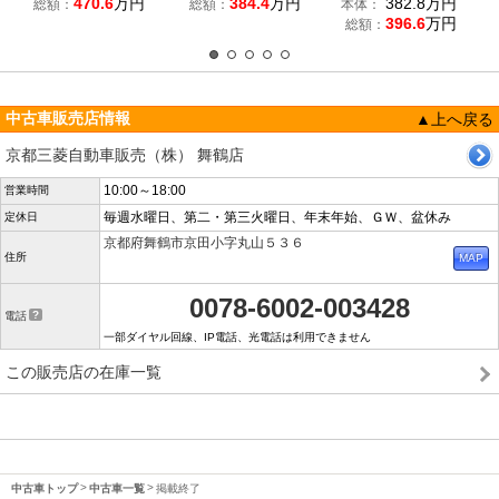
470.6
万円
384.4
万円
382.8
万円
総額：
総額：
本体：
396.6
万円
総額：
中古車販売店情報
▲上へ戻る
京都三菱自動車販売（株） 舞鶴店
10:00～18:00
営業時間
毎週水曜日、第二・第三火曜日、年末年始、ＧＷ、盆休み
定休日
京都府舞鶴市京田小字丸山５３６
住所
0078-6002-003428
電話
一部ダイヤル回線、IP電話、光電話は利用できません
この販売店の在庫一覧
中古車トップ
中古車一覧
掲載終了