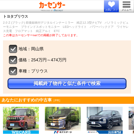
お気に入り
メニュー
トヨタ
プリウス
2.0 Z (ブラック) 前後録画付デジタルインナーミラー 純正12.3型ナビTV パノラミックビュ
ーモニター ブラインドスポットモニター LEDヘッドライト パワーバックドア ワイヤレ
ス充電 フロアマット 純正アルミ ETC
この車はカーセンサーnetでの掲載が終了しております。
地域：岡山県
価格：254万円～474万円
車種：プリウス
掲載終了物件と似た条件で検索
あなたにおすすめの中古車
［PR］