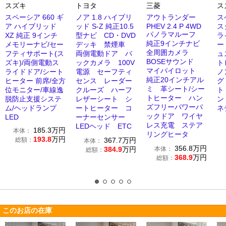
スズキ
トヨタ
三菱
ス
スペーシア 660 ギ
ノア 1.8 ハイブリ
アウトランダー
ス
ア ハイブリッド
ッド S-Z 純正10.5
PHEV 2.4 P 4WD
ス
パノラマルーフ
XZ 純正 9インチ
型ナビ CD・DVD
ラ
純正9インチナビ
メモリーナビ/セー
デッキ 禁煙車
ー
全周囲カメラ
フティサポート(ス
両側電動ドア バ
ュ
BOSEサウンド
ズキ)/両側電動ス
ックカメラ 100V
ト
マイパイロット
ライドドア/シート
電源 セーフティ
ノ
純正20インチアル
ヒーター 前席/全方
センス レーダー
グ
ミ 革シート/シー
位モニター/車線逸
クルーズ ハーフ
ト
トヒーター ハン
脱防止支援システ
レザーシート シ
ン
ズフリーパワーバ
ム/ヘッドランプ
ートヒーター コ
ネ
ックドア ワイヤ
LED
ーナーセンサー
レス充電 ステア
LEDヘッド ETC
185.3
万円
本体：
リングヒータ
193.8
万円
総額：
367.7
万円
本体：
356.8
万円
384.9
万円
本体：
総額：
368.9
万円
総額：
このお店の在庫