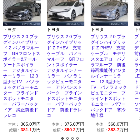
トヨタ
トヨタ
トヨタ
ト
プリウス 2.0 プラ
プリウス 2.0 プラ
プリウス 2.0 プラ
プ
グインハイブリッ
グインハイブリッ
グインハイブリッ
ノ
ド Z パノラマルー
ド Z PHEV 充電
ド Z PHEV 充電
デ
フ GRフロントス
ケーブル パノラ
ケーブル モデリ
前
ポイラー&テール
マルーフ GRフロ
スタエアロ パノ
ジ
ゲートスポイラ
ントスポイラー
ラマルーフ 前後
ラ
ー デジタルイン
デジタルインナー
録画機能付デジタ
ク
ナーミラー 12.3
ミラー パノラミ
ルインナーミラ
L
型ナビTV パノラ
ックビューモニタ
ー 12.3型ナビ
ト
ミックビューモニ
ー アドバンスド
TV パノラミック
ド
ター ブラインド
パーク ブライン
ビュモニター ブ
ス
スポットモニタ
ドスポットモニタ
ラインドスポット
ー
ー パワーバック
ー パワーバック
モニター パワー
ソ
ドア 純正前後ド
ドア 前後ドラレ
バックドア 寒冷
ス
ラレコ
コ
地仕様
365.0
万円
375.0
万円
368.0
万円
本体：
本体：
本体：
381.1
万円
390.2
万円
383.7
万円
総額：
総額：
総額：