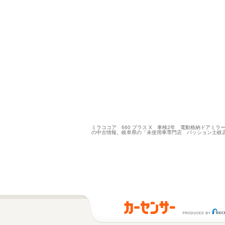
ミラココア 660 プラス X 車検2年 電動格納ドア
の中古情報。岐阜県の「未使用車専門店 パッション土岐店