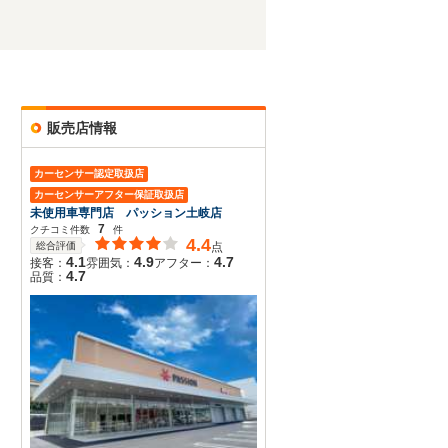
販売店情報
カーセンサー認定取扱店
カーセンサーアフター保証取扱店
未使用車専門店 パッション土岐店
7
クチコミ件数
件
4.4
総合評価
点
4.1
4.9
4.7
接客：
雰囲気：
アフター：
4.7
品質：