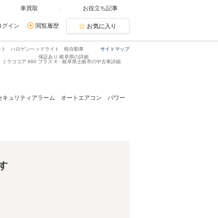
車買取
お役立ち記事
ログイン
閲覧履歴
お気に入り
チシート ハロゲンヘッドライト 軽自動車
サイトマップ
保証あり 岐阜県の詳細
ミラココア 660 プラス X・岐阜県土岐市の中古車詳細
 セキュリティアラーム オートエアコン パワー
す