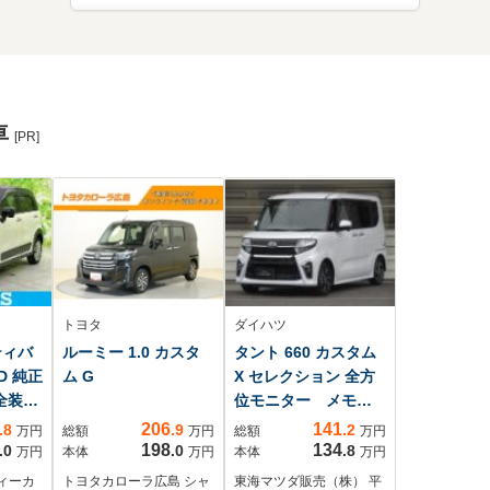
車
[PR]
トヨタ
ダイハツ
ティバ
ルーミー 1.0 カスタ
タント 660 カスタム
4WD 純正
ム G
X セレクション 全方
全装置/
位モニター メモリ
援シ
ーナビ
206
141
.8
.9
.2
万円
総額
万円
総額
万円
oth接
198
134
.0
.0
.8
万円
本体
万円
本体
万円
BS/
ィーカ
トヨタカローラ広島 シャ
東海マツダ販売（株） 平