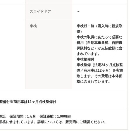
スライドドア
－
車検
車検残：無（購入時に新規取
得）
車検の取得にあたって必要な
費用（自動車重量税、自賠責
保険料など）が支払総額に含
まれています。
車検整備付
車検整備（法定24ヶ月点検整
備／商用車は12ヶ月）を実施
致します。その費用は本体価
格に含まれています。
検整備付※商用車は12ヶ月点検整備付
証 保証期間：1ヵ月 保証距離：1,000km
価格に含まれています。詳細については、販売店にご確認ください。