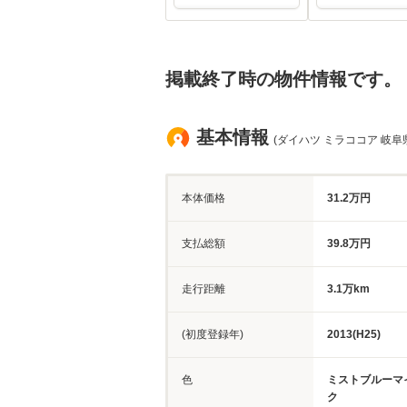
掲載終了時の物件情報です。
基本情報
(ダイハツ ミラココア 岐阜
本体価格
31.2万円
支払総額
39.8万円
走行距離
3.1万km
(初度登録年)
2013(H25)
色
ミストブルーマ
ク