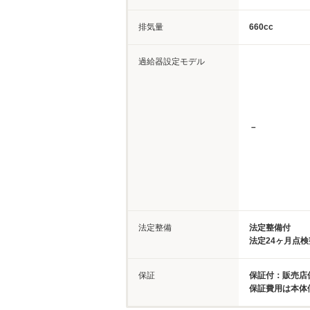
排気量
660cc
過給器設定モデル
－
法定整備
法定整備付
法定24ヶ月点
保証
保証付：販売店保
保証費用は本体