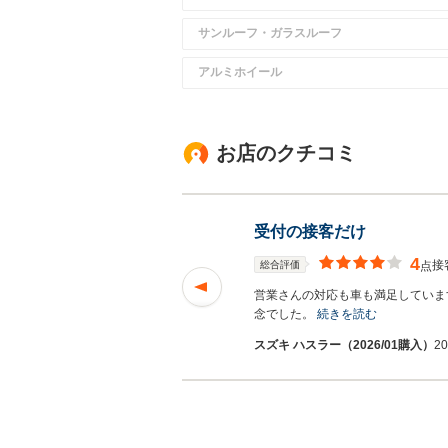
サンルーフ・ガラスルーフ
アルミホイール
お店のクチコミ
受付の接客だけ
4
接
総合評価
点
し分ないです。 ま
営業さんの対応も車も満足していま
読む
念でした。
続きを読む
スズキ ハスラー（2026/01購入）
2