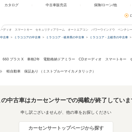
カタログ
中古車販売店
保険/ローン/他
 CDオーディオ スマートキー セキュリティアラーム オートエアコン パワーウインドウ ベン
中古車
ミラココアの中古車
ミラココア・岐阜県の中古車
ミラココア・土岐市の中古車
660 プラス X 車検2年 電動格納ドアミラー CDオーディオ スマートキー
ト 軽自動車 保証あり （ミストブルーマイカメタリック）
この中古車はカーセンサーでの掲載が終了していま
申し訳ございませんが、他の車をお探しください
カーセンサートップページから探す