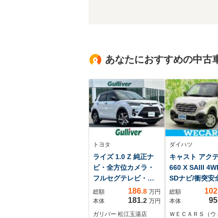
あなたにおすすめの中古
トヨタ
ダイハツ
ライズ 1.0 Z 純正ナ
キャスト アク
ビ・全方位カメラ・
660 X SAIII 
フルセグテレビ・レ
SDナビ/衝突安
ーダークルーズコン
車線逸脱防止支
186
102
.8
総額
万円
総額
トロール・レーンキ
ステム/Blueto
181
95
.2
本体
万円
本体
ープアシスト・衝突
続/ETC/EBD付A
ガリバー 松江玉湯店
ＷＥＣＡＲＳ（ウ