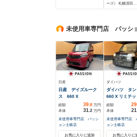
軽減システム・コー
横滑り防止装置
ーズ） 札幌清田…
ナーセンサー・ドラ
ドリングストッ
イブレコーダー・
ックモニター/
ETC2.0・シートヒー
グTV/DVD/エ
未使用車専門店 パッシ
ター・LEDヘッドラ
運転席
イト
日産
ダイハツ
日産 デイズルーク
ダイハツ タ
ス 660 X
660 X リミテ
39
29
.8
総額
万円
総額
31
21
.2
本体
万円
本体
未使用車専門店 パッシ
未使用車専門店 
ョン土岐店
ョン土岐店
お気に入りに追加
お気に入りに