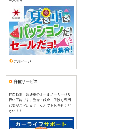
詳細ページ
担当セールスのレベルを疑う
2
1
4
3
接客：
雰囲気：
アフター：
品質：
総合評価
点
各種サービス
ETCとバックホーンをリクエストしたが セールスの方がピックアッ
道路を運転するのか バックホーンを何のために使うのかとのたまう
軽自動車・普通車のオールメーカー取り
スズキ エブリイ（2025/09購入）
2025/11/18投稿
むくちゃんさん
扱い可能です。整備・鈑金・保険も専門
部署がございます！なんでもお任せくだ
さい！！