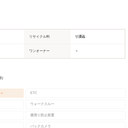
リサイクル料
リ済込
ワンオーナー
－
県)
ETC
/－
ウォークスルー
横滑り防止装置
バックカメラ