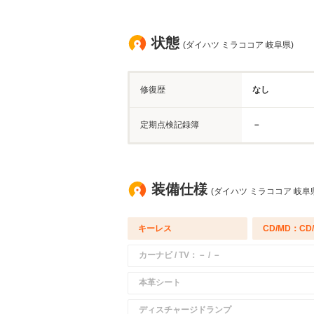
状態
(ダイハツ ミラココア 岐阜県)
修復歴
なし
定期点検記録簿
－
装備仕様
(ダイハツ ミラココア 岐阜
キーレス
CD/MD：CD
カーナビ / TV：－ / －
本革シート
ディスチャージドランプ