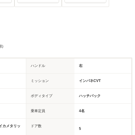
県)
ハンドル
右
ミッション
インパネCVT
ボディタイプ
ハッチバック
乗車定員
4名
イカメタリッ
ドア数
5