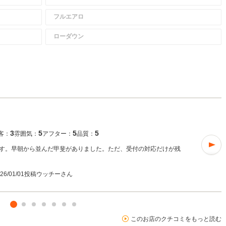
フルエアロ
ローダウン
3
5
5
5
客：
雰囲気：
アフター：
品質：
す。早朝から並んだ甲斐がありました。ただ、受付の対応だけが残
026/01/01投稿
ウッチーさん
このお店のクチコミをもっと読む