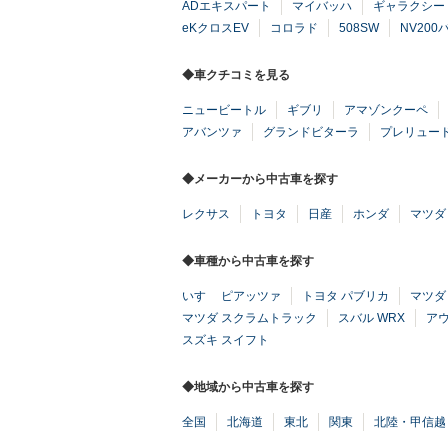
ADエキスパート
マイバッハ
ギャラクシー
eKクロスEV
コロラド
508SW
NV200
◆車クチコミを見る
ニュービートル
ギブリ
アマゾンクーペ
アバンツァ
グランドビターラ
プレリュー
◆メーカーから中古車を探す
レクサス
トヨタ
日産
ホンダ
マツダ
◆車種から中古車を探す
いすゞ ピアッツァ
トヨタ パブリカ
マツダ
マツダ スクラムトラック
スバル WRX
アウ
スズキ スイフト
◆地域から中古車を探す
全国
北海道
東北
関東
北陸・甲信越