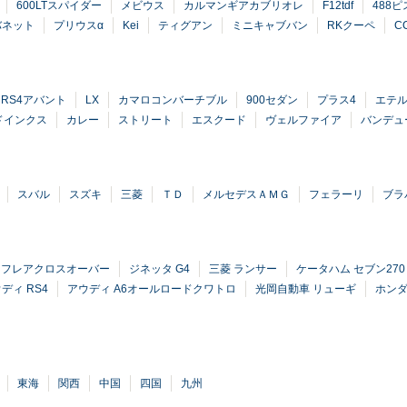
600LTスパイダー
メビウス
カルマンギアカブリオレ
F12tdf
488ピ
バネット
プリウスα
Kei
ティグアン
ミニキャブバン
RKクーペ
C
RS4アバント
LX
カマロコンバーチブル
900セダン
プラス4
エテ
ドインクス
カレー
ストリート
エスクード
ヴェルファイア
バンデュ
スバル
スズキ
三菱
ＴＤ
メルセデスＡＭＧ
フェラーリ
ブラ
 フレアクロスオーバー
ジネッタ G4
三菱 ランサー
ケータハム セブン270
ディ RS4
アウディ A6オールロードクワトロ
光岡自動車 リューギ
ホンダ
東海
関西
中国
四国
九州