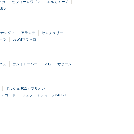
スタ
セフィーロワゴン
エルカミーノ
C8S
ルナシグマ
アランテ
センチュリー
ーラ
575Mマラネロ
バス
ランドローバー
ＭＧ
サターン
ポルシェ 911カブリオレ
 アコード
フェラーリ ディーノ246GT