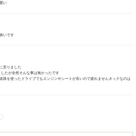
愛い
狭いです
に至りました
ましたが全然そんな事は無かったです
道路を使ったドライブでもエンジンやシートが良いので疲れませんネックなのは