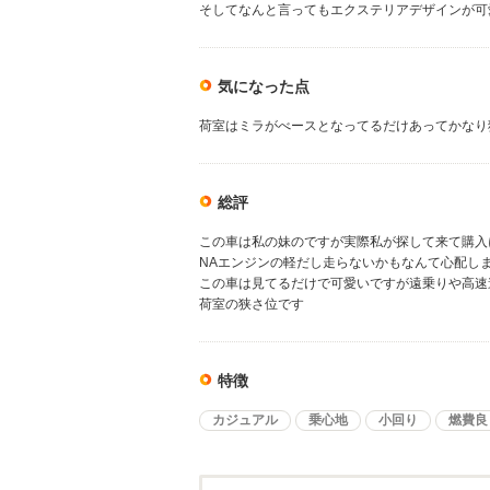
そしてなんと言ってもエクステリアデザインが可
気になった点
荷室はミラがべースとなってるだけあってかなり
総評
この車は私の妹のですが実際私が探して来て購入
NAエンジンの軽だし走らないかもなんて心配し
この車は見てるだけで可愛いですが遠乗りや高速
荷室の狭さ位です
特徴
カジュアル
乗心地
小回り
燃費良