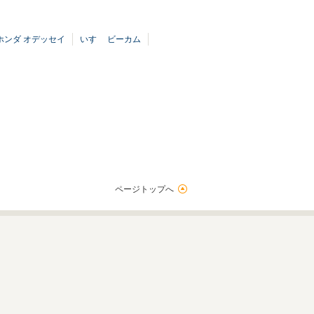
ホンダ オデッセイ
いすゞ ビーカム
ページトップへ