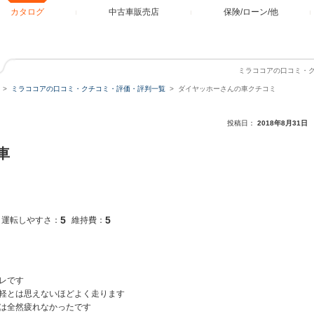
カタログ
中古車販売店
保険/ローン/他
ミラココアの口コミ・
ミラココアの口コミ・クチコミ・評価・評判一覧
ダイヤッホーさんの車クチコミ
投稿日：
2018年8月31日
車
5
5
運転しやすさ：
維持費：
レです
軽とは思えないほどよく走ります
は全然疲れなかったです