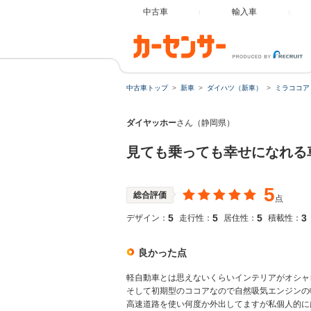
中古車
輸入車
中古車トップ
新車
ダイハツ（新車）
ミラココア
ダイヤッホー
さん（静岡県）
見ても乗っても幸せになれる
5
総合評価
点
5
5
5
3
デザイン：
走行性：
居住性：
積載性：
良かった点
軽自動車とは思えないくらいインテリアがオシャ
そして初期型のココアなので自然吸気エンジンの
高速道路を使い何度か外出してますが私個人的に