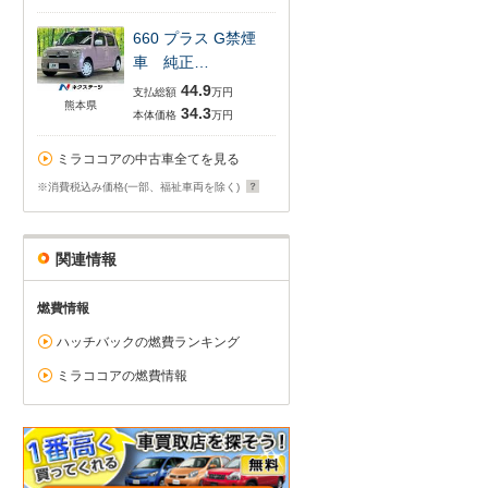
660 プラス G禁煙
車 純正…
44.9
支払総額
万円
熊本県
34.3
本体価格
万円
ミラココアの中古車全てを見る
※消費税込み価格(一部、福祉車両を除く)
関連情報
燃費情報
ハッチバックの燃費ランキング
ミラココアの燃費情報