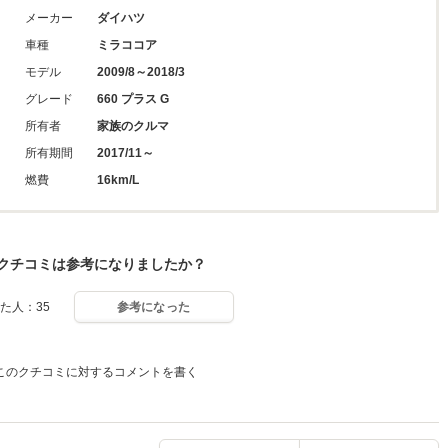
メーカー
ダイハツ
車種
ミラココア
モデル
2009/8～2018/3
グレード
660 プラス G
所有者
家族のクルマ
所有期間
2017/11～
燃費
16km/L
クチコミは参考になりましたか？
た人：35
参考になった
このクチコミに対するコメントを書く