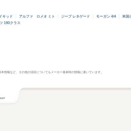
イキッド
アルファ ロメオ ミト
ジープ レネゲード
モーガン 4/4
米国
 190クラス
基本情報など、その他の項目についてもメーカー発表時の情報に基いています。