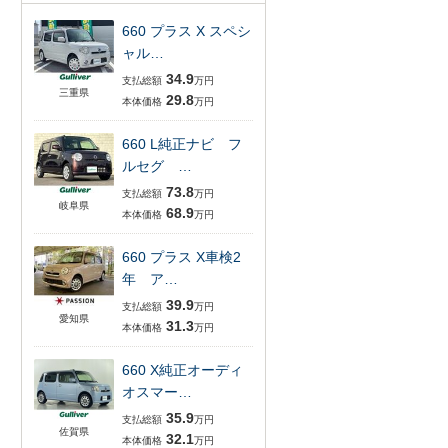
660 プラス X スペシ
ャル…
34.9
支払総額
万円
三重県
29.8
本体価格
万円
660 L純正ナビ フ
ルセグ …
73.8
支払総額
万円
岐阜県
68.9
本体価格
万円
660 プラス X車検2
年 ア…
39.9
支払総額
万円
愛知県
31.3
本体価格
万円
660 X純正オーディ
オスマー…
35.9
支払総額
万円
佐賀県
32.1
本体価格
万円