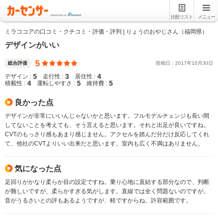
比較リスト
メニュー
ミラココアの口コミ・クチコミ・評価・評判 | りょうのおやじさん（福岡県）
デザインがいい
5
総合評価
投稿日：
2017
年
10
月
30
日
5
3
4
デザイン :
走行性 :
居住性 :
4
5
5
積載性 :
運転しやすさ :
維持費 :
良かった点
デザインが非常にいいんじゃないかと思います。フルモデルチェンジも長い間
してないことを考えても、そう言えると思います。それと出足が良いですね。
CVTのもっさり感もあまり感じません。アクセルを踏んだ分だけ反応してくれ
て、他社のCVTよりいい出来だと思います。室内も広く不満はありません。
気になった点
足回りがかなり柔らか目の設定ですね。乗り心地に直結する部分なので、判断
が難しいですが、柔らかすぎる気がします。直線では全く問題ないのですが。
音がうるさいとの評もあるようですが、軽ですからね。許容範囲です。