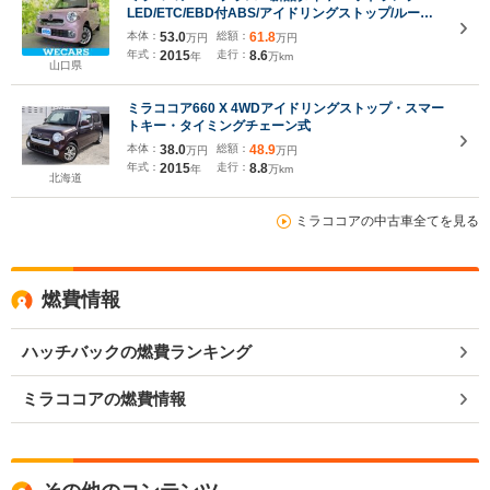
LED/ETC/EBD付ABS/アイドリングストップ/ルーフ
レール/エアバッグ 運転席/エアバッグ 助手席/パワー
本体：
53.0
総額：
61.8
万円
万円
ウインドウ/キーレスエントリー/オートエアコン
年式：
2015
走行：
8.6
年
万km
山口県
ミラココア660 X 4WDアイドリングストップ・スマー
トキー・タイミングチェーン式
本体：
38.0
総額：
48.9
万円
万円
年式：
2015
走行：
8.8
年
万km
北海道
ミラココアの中古車全てを見る
燃費情報
ハッチバックの燃費ランキング
ミラココアの燃費情報