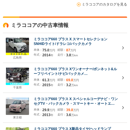
ミラココアのカタログを見る
ミラココアの中古車情報
ミラココア660 プラス X スマートセレクション
SNHIDライト/ドラレコ/バックカメラ
本体：
75.0
総額：
87
万円
万円
年式：
2014
走行：
3.8
年
万km
広島県
ミラココア660 プラス Xワンオーナー/ボンネット&ル
ーフリペイント/ナビ/バックカメ
ラ/Bluetooth/ETC/LEDヘッドライト/アイドリングス
本体：
61.3
総額：
69.8
万円
万円
トップ/スマートキー/オートエアコン/電動格納ミラー/
年式：
2015
走行：
3.2
年
万km
千葉県
ミラココア660 プラス X スペシャルコーデナビ・ワン
セグTV・バックカメラ・スマートキー・オートエア
コン・フォグランプ・EGS保証1年付き・車検令和10
本体：
29.9
総額：
39.8
万円
万円
年7月
年式：
2013
走行：
3.6
年
万km
東京都
ミラココア660 プラス X新品タイヤ/ヘッドランプ