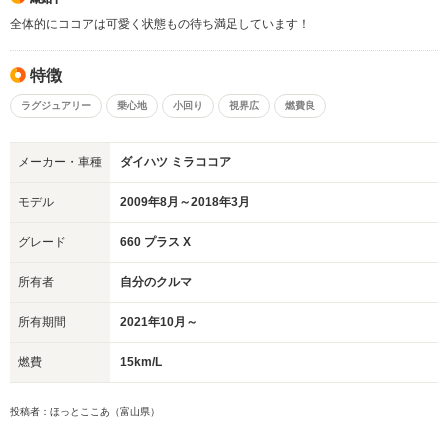
全体的にココアは可愛く状態もの待ち満足しています！
特徴
ラグジュアリー
乗心地
小回り
視界広
燃費良
メーカー・車種
ダイハツ ミラココア
モデル
2009年8月～2018年3月
グレード
660 プラス X
所有者
自分のクルマ
所有期間
2021年10月～
燃費
15km/L
投稿者：ほっとここあ（富山県）