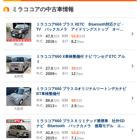
ミラココアの中古車情報
ミラココア660 プラス XETC Bluetooth対応ナビ・
TV バックカメラ アイドリングストップ オート
エアコン スマートキー
本体：
47.0
総額：
54.8
万円
万円
年式：
2016
走行：
8.2
年
万km
岡山県
ミラココア660 X車検整備付 ナビ ワンセグ ETC アル
ミ
本体：
27.0
総額：
30
万円
万円
年式：
2009
走行：
12
年
万km
長野県
ミラココア660 プラス Gオリジナルツートンデカナビ
BT車検整備付
本体：
89.0
総額：
99
万円
万円
年式：
2013
走行：
2.9
年
万km
大阪府
ミラココア660 プラス X リミテッド禁煙車 社外SD
ナビ Bluetooth バックカメラ 後期モデル エコ
アイドル オートエアコン LEDヘッドライト
本体：
41.8
総額：
54.8
万円
万円
ABS スマートキー 盗難警報装置 電動格納ミラ
年式：
2015
走行：
7.1
年
万km