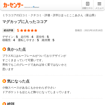
比較リスト
メニュー
ミラココアの口コミ・クチコミ・評価・評判 | ほっとここあさん（富山県）
マグカップに入ったココア
5
総合評価
投稿日：
2021
年
10
月
16
日
5
4
5
デザイン :
走行性 :
居住性 :
4
5
5
積載性 :
運転しやすさ :
維持費 :
良かった点
プラスXにはルーフレールがついておりデザインが
すごくきまっていて可愛いです。
男性でもこのグレードであれば全く変ではないかと
思います
気になった点
小物スペースがあるにもかかわらず小さい
ドアポケットもほとんど飾りになってしまっています。
総評