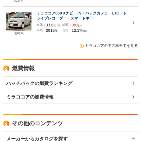
ー ルーフレール
広島県
ミラココア660 Xナビ・TV・バックカメラ・ETC・ド
ライブレコーダー・スマートキー
本体：
33.0
総額：
39
万円
万円
年式：
2015
走行：
12.1
年
万km
宮崎県
ミラココアの中古車全てを見る
燃費情報
ハッチバックの燃費ランキング
ミラココアの燃費情報
その他のコンテンツ
メーカーからカタログを探す