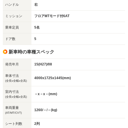
ハンドル
右
ミッション
フロアMTモード付6AT
乗車定員
5名
ドア数
5
新車時の車種スペック
発売年月
15(H27)/08
車体寸法
4000x1725x1445(mm)
(全長x全幅x全高)
室内寸法
－x－x－(mm)
(全長x全幅x全高)
車両重量
1260/－/－(kg)
(AT/MT/CVT)
シート列数
2列