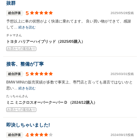
抜群
5
総合評価
2025/05/28投稿
予想以上に車の状態がよく快適に乗れてます。 良い買い物ができて、感謝
して…
続きを読む
チャマさん
トヨタ ハリアーハイブリッド（2025/05購入）
お店からの返信あり
接客、整備が丁寧
5
総合評価
2025/03/31投稿
BMW MINIの販売実績が多数で事実上、専門店と言っても過言ではないかと
思い…
続きを読む
たっちゃんさん
ミニ ミニクロスオーバークーパー D （2024/12購入）
お店からの返信あり
即決しちゃいました!
4
総合評価
2024/09/15投稿