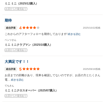
いいえ
はい
ミニ ミニ（2025/12購入）
お店からの返信あり
期待
4
総合評価
2025/10/22投稿
これからのアフターフォローを期待しております!
続きを読む
ベンツさん
ミニ ミニクラブマン（2025/10購入）
お店からの返信あり
大満足です！！
5
総合評価
2025/09/16投稿
お店までの距離があり、現車を確認してないのですが、お店の方とたくさん
電…
続きを読む
てちさん
ミニ ミニクロスオーバー（2025/07購入）
お店からの返信あり