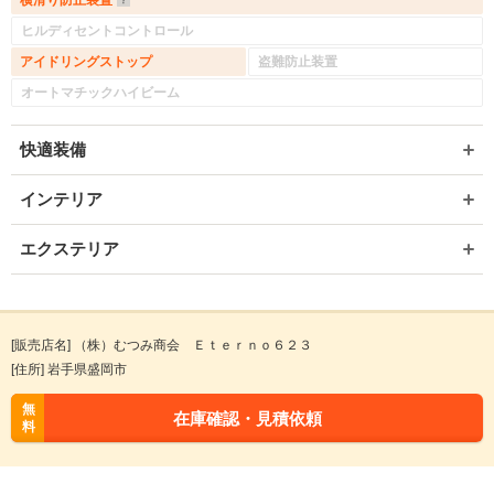
横滑り防止装置
ヒルディセントコントロール
アイドリングストップ
盗難防止装置
オートマチックハイビーム
快適装備
インテリア
エクステリア
[販売店名] （株）むつみ商会 Ｅｔｅｒｎｏ６２３
[住所] 岩手県盛岡市
無
在庫確認・見積依頼
料