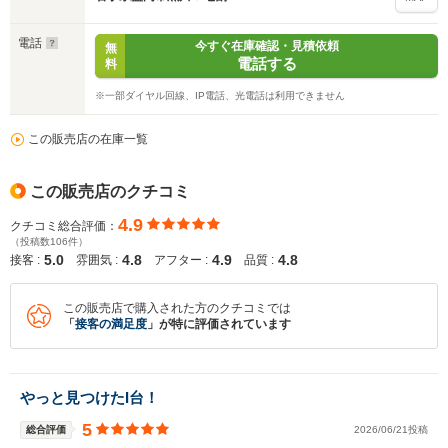
電話
今すぐ在庫確認・見積依頼
無
電話する
料
※一部ダイヤル回線、IP電話、光電話は利用できません
この販売店の在庫一覧
この販売店のクチコミ
4.9
クチコミ総合評価：
（投稿数106件）
5.0
4.8
4.9
4.8
接客 :
雰囲気 :
アフター :
品質 :
この販売店で購入された方のクチコミでは
「
接客の満足度
」が特に評価されています
やっと見つけたI台！
5
総合評価
2026/06/21投稿