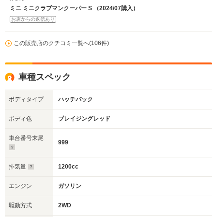
ミニ ミニクラブマンクーパー S （2024/07購入）
お店からの返信あり
この販売店のクチコミ一覧へ(106件)
車種スペック
ボディタイプ
ハッチバック
ボディ色
ブレイジングレッド
車台番号末尾
999
排気量
1200cc
エンジン
ガソリン
駆動方式
2WD