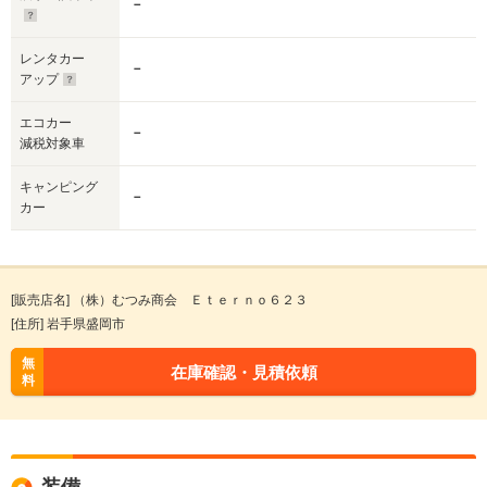
－
レンタカー
－
アップ
エコカー
－
減税対象車
キャンピング
－
カー
[販売店名] （株）むつみ商会 Ｅｔｅｒｎｏ６２３
[住所] 岩手県盛岡市
無
在庫確認・見積依頼
料