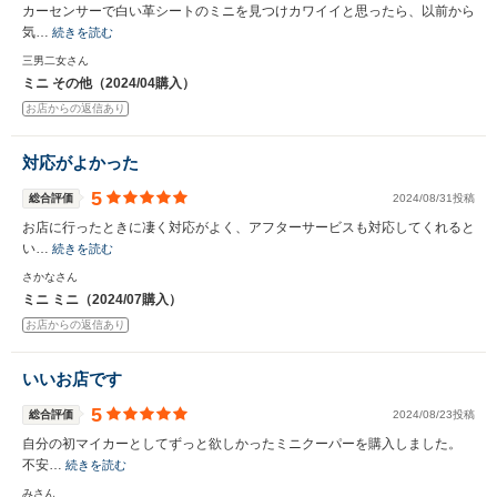
カーセンサーで白い革シートのミニを見つけカワイイと思ったら、以前から
気…
続きを読む
三男二女さん
ミニ その他（2024/04購入）
お店からの返信あり
対応がよかった
5
総合評価
2024/08/31投稿
お店に行ったときに凄く対応がよく、アフターサービスも対応してくれると
い…
続きを読む
さかなさん
ミニ ミニ（2024/07購入）
お店からの返信あり
いいお店です
5
総合評価
2024/08/23投稿
自分の初マイカーとしてずっと欲しかったミニクーパーを購入しました。
不安…
続きを読む
みさん