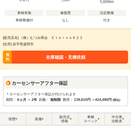
(H27)
万
km
5,000km
車検有無
修復歴
法定整備
車検整備付
なし
付き
[販売店名] （株）むつみ商会 Ｅｔｅｒｎｏ６２３
[住所] 岩手県盛岡市
無
在庫確認・見積依頼
料
カーセンサーアフター保証
＊カーセンサーアフター保証が付けられます
期間：
6ヵ月 ～ 2年
距離：
無制限
費用：
139,810円 ～424,490円
(税込)
販売店
車種
中古車
状態
装備
情報
スペック
比較表