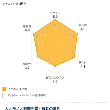
25
クチコミ件数
件
デザイン
5.0
走行性
維持費
4.8
4.6
居住性
積載性
4.1
3.7
運転のしやすさ
3.6
ミニの評価平均
現行のハッチバックの評価平均
人とモノと時間を繋ぐ移動の道具