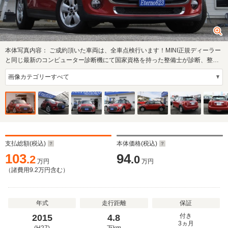
本体写真内容：
ご成約頂いた車両は、全車点検行います！MINI正規ディーラー
と同じ最新のコンピューター診断機にて国家資格を持った整備士が診断、整備
を実施致し…
支払総額(税込)
本体価格(税込)
103
94
.2
.0
万円
万円
（諸費用
9.2
万円含む）
年式
走行距離
保証
付き
2015
4.8
3ヵ月