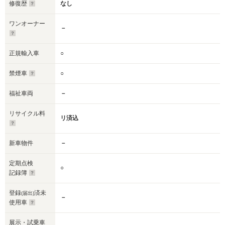
修復歴
なし
ワンオーナー
－
正規輸入車
○
禁煙車
○
福祉車両
－
リサイクル料
リ済込
新車物件
－
定期点検
○
記録簿
登録
済未
(届出)
－
使用車
展示・試乗車