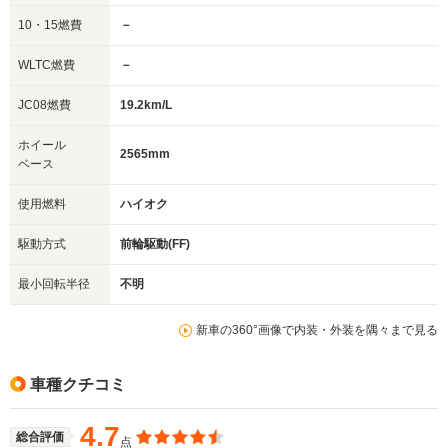
10・15燃費
－
WLTC燃費
－
JC08燃費
19.2km/L
ホイール
2565mm
ベース
使用燃料
ハイオク
駆動方式
前輪駆動(FF)
最小回転半径
不明
新車の360°画像で内装・外装を隅々まで見る
車種クチコミ
4.7
総合評価
点