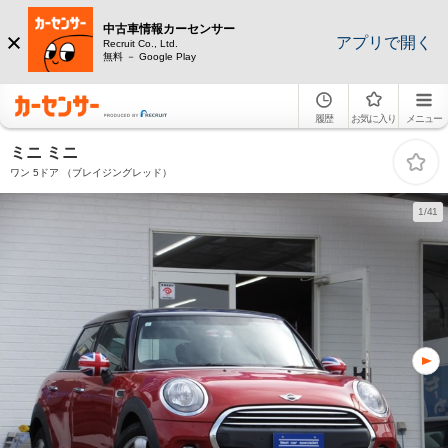
中古車情報カーセンサー
アプリで開く
Recruit Co., Ltd.
無料 － Google Play
履歴
お気に入り
メニュー
ミニ ミニ
ワン 5ドア （ブレイジングレッド）
1/41