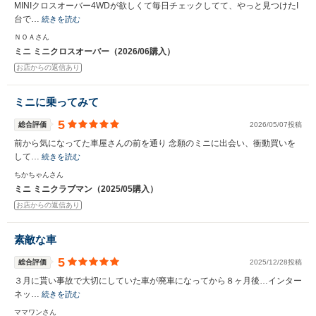
MINIクロスオーバー4WDが欲しくて毎日チェックしてて、やっと見つけたI
台で…
続きを読む
ＮＯＡさん
ミニ ミニクロスオーバー（2026/06購入）
お店からの返信あり
ミニに乗ってみて
5
総合評価
2026/05/07投稿
前から気になってた車屋さんの前を通り 念願のミニに出会い、衝動買いを
して…
続きを読む
ちかちゃんさん
ミニ ミニクラブマン（2025/05購入）
お店からの返信あり
素敵な車
入力途中の情報を保存しますか？
5
総合評価
2025/12/28投稿
※次回問い合わせをする際に自動入力されます
３月に貰い事故で大切にしていた車が廃車になってから８ヶ月後…インター
※保存された情報は
90
日で破棄されます
ネッ…
続きを読む
ママワンさん