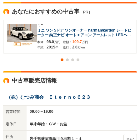
あなたにおすすめの中古車
［PR］
ミニ
ミニ ワン 5ドア ワンオーナー harman/kardon シートヒ
ーター 純正ナビ オートエアコン アームレスト LEDヘッ
ドライト/フォグ ホワイトターンライト ストレージコン
98.0
109.7
本体：
万円
総額：
万円
パートメントパッケージ ETC 整備付
2015
2.6
年式：
年
走行：
万km
中古車販売店情報
（株）むつみ商会 Ｅｔｅｒｎｏ６２３
営業時間
09:00～19:00
定休日
年末年始・ＧＷ・お盆
住所
岩手県盛岡市黒川９地割１－１
MAP