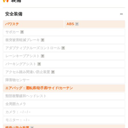
装備
安全装備
パワステ
ABS
サポカー
衝突被害軽減ブレーキ
アダプティブクルーズコントロール
レーンキープアシスト
パーキングアシスト
アクセル踏み間違い防止装置
障害物センサー
エアバッグ：運転席/助手席/サイド/カーテン
頸部衝撃緩和ヘッドレスト
全周囲カメラ
カメラ：－/－/－
モニター：－/－