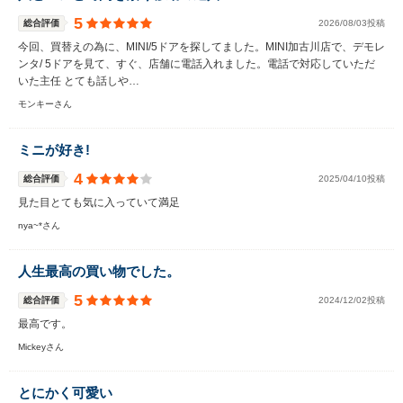
5
総合評価
2026/08/03投稿
今回、買替えの為に、MINI/5ドアを探してました。MINI加古川店で、デモレ
ンタ/ 5ドアを見て、すぐ、店舗に電話入れました。電話で対応していただ
いた主任 とても話しや…
モンキーさん
ミニが好き!
4
総合評価
2025/04/10投稿
見た目とても気に入っていて満足
nya~*さん
人生最高の買い物でした。
5
総合評価
2024/12/02投稿
最高です。
Mickeyさん
とにかく可愛い