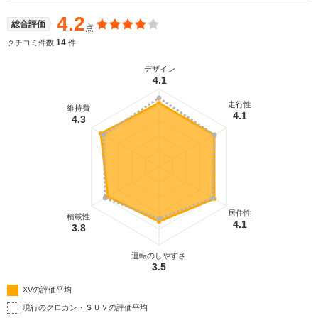
4.2
総合評価
点
14
クチコミ件数
件
デザイン
4.1
走行性
維持費
4.1
4.3
居住性
積載性
4.1
3.8
運転のしやすさ
3.5
XVの評価平均
現行のクロカン・ＳＵＶの評価平均