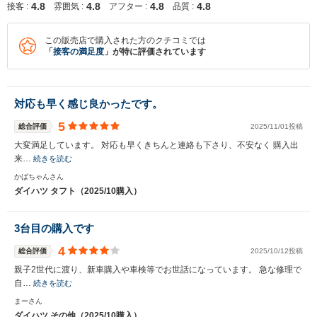
4.8
4.8
4.8
4.8
接客 :
雰囲気 :
アフター :
品質 :
この販売店で購入された方のクチコミでは
「
接客の満足度
」が特に評価されています
対応も早く感じ良かったです。
5
総合評価
2025/11/01投稿
大変満足しています。 対応も早くきちんと連絡も下さり、不安なく 購入出
来…
続きを読む
かばちゃんさん
ダイハツ タフト（2025/10購入）
3台目の購入です
4
総合評価
2025/10/12投稿
親子2世代に渡り、新車購入や車検等でお世話になっています。 急な修理で
自…
続きを読む
まーさん
ダイハツ その他（2025/10購入）