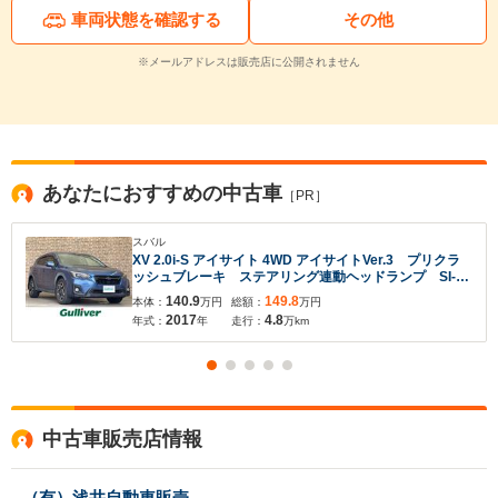
車両状態を確認する
その他
※メールアドレスは販売店に公開されません
あなたにおすすめの中古車
［PR］
スバル
XV 2.0i-S アイサイト 4WD アイサイトVer.3 プリクラ
ッシュブレーキ ステアリング連動ヘッドランプ SI-
DRIVE 横滑り防止装置 リヤビークルディテクショ
140.9
149.8
本体：
万円
総額：
万円
ン 純正ナビ フルセグTV ETC2.0
2017
4.8
年式：
年
走行：
万km
中古車販売店情報
（有）浅井自動車販売