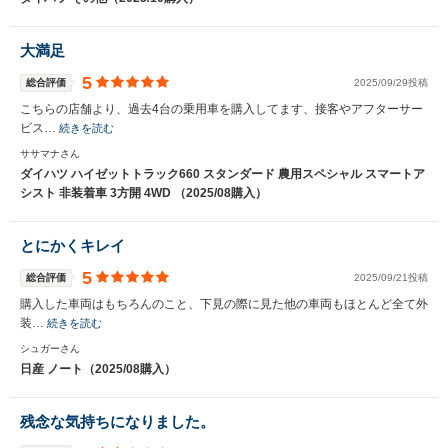
大満足
5
総合評価
2025/09/29投稿
こちらの店舗より、過去4台の乗用車を購入してます、接客やアフターサー
ビス…
続きを読む
ササマナさん
ダイハツ ハイゼットトラック660 スタンダード 農用スペシャル スマートア
シスト 非装着車 3方開 4WD （2025/08購入）
とにかくキレイ
5
総合評価
2025/09/21投稿
購入した車両はもちろんのこと、下見の際に見た他の車両もほとんど全て外
装…
続きを読む
シュガーさん
日産 ノート（2025/08購入）
残念な気持ちになりました。