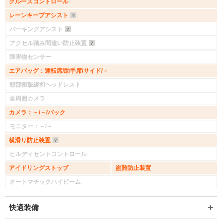
クルーズコントロール
レーンキープアシスト
パーキングアシスト
アクセル踏み間違い防止装置
障害物センサー
エアバッグ：運転席/助手席/サイド/－
頸部衝撃緩和ヘッドレスト
全周囲カメラ
カメラ：－/－/バック
モニター：－/－
横滑り防止装置
ヒルディセントコントロール
アイドリングストップ
盗難防止装置
オートマチックハイビーム
快適装備