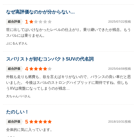
なぜ高評価なのかが分からない…
1
総合評価
2025/07/22投稿
世に出してはいけなかったレベルの仕上がり。乗り継いできたが残念。もう
スバルには乗りません。
ぶにるんずさん
スバリストが好むコンパクトSUVの代名詞
4
総合評価
2025/04/08投稿
外観も走りも燃費も、欲を言えばキリがないので、バランスの良い車だと思
いました。 今後はスバルのストロングハイブリッドに期待ですね。但しも
うXVは廃盤になってしまうのが残念…
大ちゃんパパさん
たのしい！
5
総合評価
2018/10/31投稿
全体的に気に入っています。