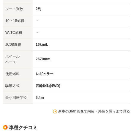
シート列数
2列
10・15燃費
－
WLTC燃費
－
JC08燃費
16km/L
ホイール
2670mm
ベース
使用燃料
レギュラー
駆動方式
四輪駆動(4WD)
最小回転半径
5.4m
新車の360°画像で内装・外装を隅々まで見る
車種クチコミ