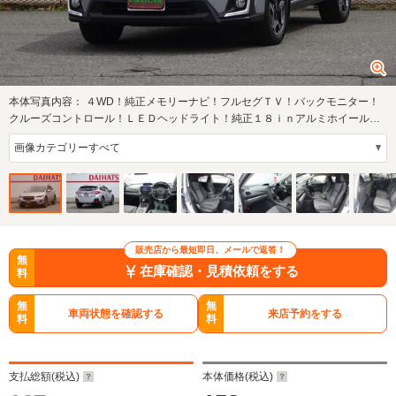
本体写真内容：
４WD！純正メモリーナビ！フルセグＴＶ！バックモニター！
クルーズコントロール！ＬＥＤヘッドライト！純正１８ｉｎアルミホイール！
ドライブレコ…
販売店から最短即日、メールで返答！
無
在庫確認・見積依頼をする
料
無
無
車両状態を確認する
来店予約をする
料
料
支払総額(税込)
本体価格(税込)