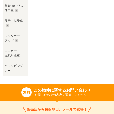
登録
済未
(届出)
－
使用車
展示・試乗車
－
レンタカー
－
アップ
エコカー
－
減税対象車
キャンピング
－
カー
この物件に関するお問い合わせ
無料
お問い合わせの内容を選択してください
販売店から最短即日、メールで返答！