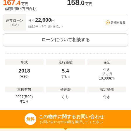
167
158
.4
.0
万円
万円
（諸費用
9.4
万円含む）
22,600
通常ローン
月々
円
詳細を見る
（税込）
頭金
0
円・
7
年（
84
回払い）
ローンについて相談する
年式
走行距離
保証
付き
2018
5.4
12ヵ月
(H30)
万
km
10,000km
車検有無
修復歴
法定整備
2027(R09)
なし
付き
年
1
月
この物件に関するお問い合わせ
無料
お問い合わせの内容を選択してください