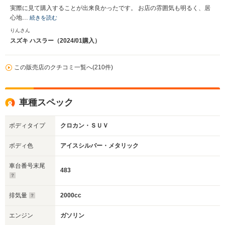
実際に見て購入することが出来良かったです。 お店の雰囲気も明るく、居
心地…
続きを読む
りんさん
スズキ ハスラー（2024/01購入）
この販売店のクチコミ一覧へ(210件)
車種スペック
ボディタイプ
クロカン・ＳＵＶ
ボディ色
アイスシルバー・メタリック
車台番号末尾
483
排気量
2000cc
エンジン
ガソリン