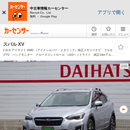
中古車情報カーセンサー
アプリで開く
Recruit Co., Ltd.
無料 － Google Play
履歴
お気に入り
メニュー
スバル XV
2.0i-S アイサイト 4WD （アイスシルバー・メタリック）純正メモリーナビ フルセ
グTV バックモニター クルーズコントロール LEDヘッドライト 純正18inアルミ
ホイール ドライブレコーダー ETC
1/43