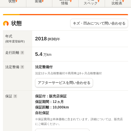
状態
装備
情報
スペック
比較表
状態
キズ・凹みについて問い合わせる
年式
2018
(H30)
年
(初年度登録年)
走行距離
5.4
万km
法定整備
法定整備付
法定12ヶ月点検整備付※商用車は6ヶ月点検整備付
アフターサービスを問い合わせる
保証
保証付：販売店保証
保証期間：12ヵ月
保証距離：10,000km
自社保証
※保証費用は本体価格に含まれています。詳細については、販売店
にご確認ください。