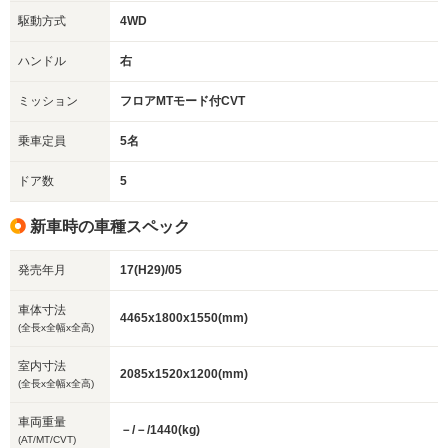
駆動方式
4WD
ハンドル
右
ミッション
フロアMTモード付CVT
乗車定員
5名
ドア数
5
新車時の車種スペック
発売年月
17(H29)/05
車体寸法
4465x1800x1550(mm)
(全長x全幅x全高)
室内寸法
2085x1520x1200(mm)
(全長x全幅x全高)
車両重量
－/－/1440(kg)
(AT/MT/CVT)