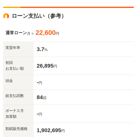
ローン支払い（参考）
22,600
通常ローン
月々
円
実質年率
3.7
%
初回
26,895
円
お支払い額
頭金
-
円
総支払回数
84
回
ボーナス月
-
円
加算額
割賦販売価格
1,902,695
円