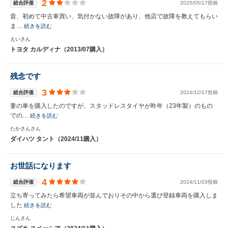
2
総合評価
2025/05/17投稿
昔、初めて中古車買い、気付かない故障があり、他店で故障を教えてもらい
ま…
続きを読む
えいさん
トヨタ カルディナ（2013/07購入）
残念です
3
総合評価
2024/12/17投稿
妻の車を購入したのですが、スタッドレスタイヤが昨年（23年製）のもの
での…
続きを読む
たかさんさん
ダイハツ タント（2024/11購入）
お世話になります
4
総合評価
2024/11/03投稿
立ち寄ってみたら希望車両が並んでおりその中から選び登録車両を購入しま
した
続きを読む
じんさん