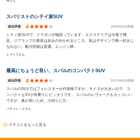
nkさん
スバリストのシテイ派SUV
4
総合評価
2018/01/15投稿
シティ派SUVで、ドラポジが物語っています。エクステリアは今風で満
足。リアランプの形状は好みの分かれるところ。私はデザインで唯一好きに
なれない。動力性能は普通。エンジン静…
トラトラさん
最高にちょうど良い、スバルのコンパクトSUV
4
総合評価
2017/09/16投稿
スバルのSUVではフォレスターが代表格ですが、サイズが大きいので、コ
ンパクトなXVが街乗りにピッタリです。 スバルのレヴォーグもカッコいい
ですが、鼻が長いため、小回りに欠…
パチョレックさん
クチコミをもっと見る