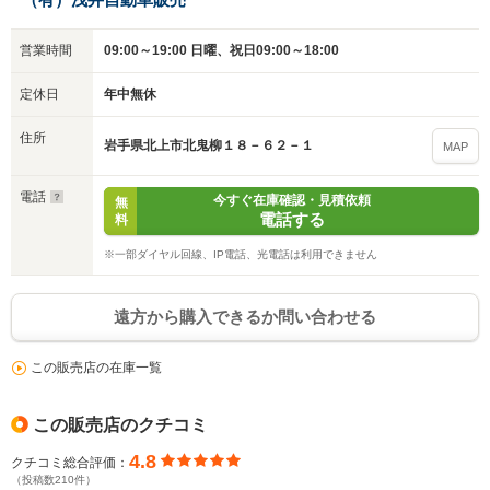
営業時間
09:00～19:00 日曜、祝日09:00～18:00
入力途中の情報を保存しますか？
定休日
年中無休
※次回問い合わせをする際に自動入力されます
住所
岩手県北上市北鬼柳１８－６２－１
※保存された情報は
90
日で破棄されます
MAP
電話
今すぐ在庫確認・見積依頼
無
いいえ
はい
電話する
料
※一部ダイヤル回線、IP電話、光電話は利用できません
遠方から購入できるか問い合わせる
この販売店の在庫一覧
この販売店のクチコミ
4.8
クチコミ総合評価：
（投稿数210件）